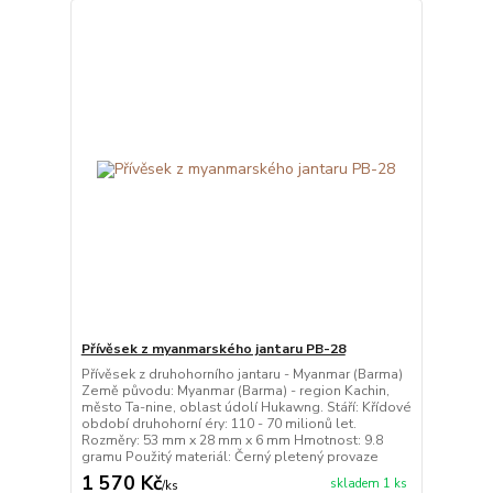
Přívěsek z myanmarského jantaru PB-28
Přívěsek z druhohorního jantaru - Myanmar (Barma)
Země původu: Myanmar (Barma) - region Kachin,
město Ta-nine, oblast údolí Hukawng. Stáří: Křídové
období druhohorní éry: 110 - 70 milionů let.
Rozměry: 53 mm x 28 mm x 6 mm Hmotnost: 9.8
gramu Použitý materiál: Černý pletený provaze
1 570 Kč
skladem 1 ks
/
ks