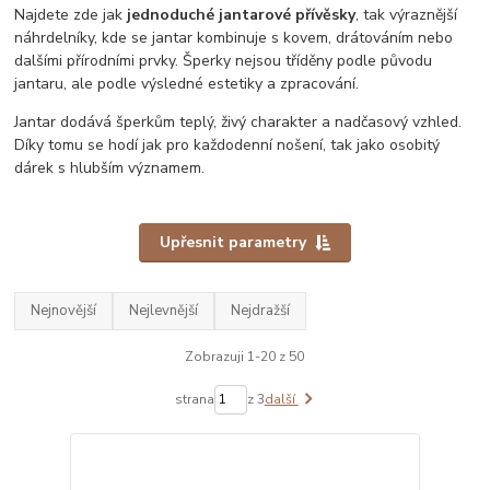
Najdete zde jak
jednoduché jantarové přívěsky
, tak výraznější
náhrdelníky, kde se jantar kombinuje s kovem, drátováním nebo
dalšími přírodními prvky. Šperky nejsou tříděny podle původu
jantaru, ale podle výsledné estetiky a zpracování.
Jantar dodává šperkům teplý, živý charakter a nadčasový vzhled.
Díky tomu se hodí jak pro každodenní nošení, tak jako osobitý
dárek s hlubším významem.
Upřesnit parametry
Nejnovější
Nejlevnější
Nejdražší
Zobrazuji 1-20 z 50
strana
z 3
další