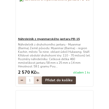
Náhrdelník z myanmarského jantaru PB-15
Náhrdelník z druhohorního jantaru - Myanmar
(Barma) Země původu: Myanmar (Barma) - region
Kachin, město Ta-nine, oblast údolí Hukawng. Stáří:
Křídové období druhohorní éry: 110 - 70 milionů let.
Rozměry náhrdelníku: Celková délka 460
mm/velikost jantaru 58 mm x 25 mm x 14 mm
Hmotnost: 59.1 gramu Pou...
2 570 Kč
skladem 1 ks
/
ks
Přidat do košíku