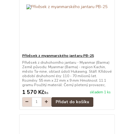
Přívěsek z myanmarského jantaru PB-25
Přívěsek z druhohorního jantaru - Myanmar (Barma)
Země původu: Myanmar (Barma) - region Kachin,
město Ta-nine, oblast údolí Hukawng. Stáří: Křídové
období druhohorní éry: 110 - 70 milionů let.
Rozměry: 55 mm x 22 mm x 9 mm Hmotnost: 11.1
gramu Použitý materiál: Černý pletený provazec,
1 570 Kč
skladem 1 ks
/
ks
Přidat do košíku