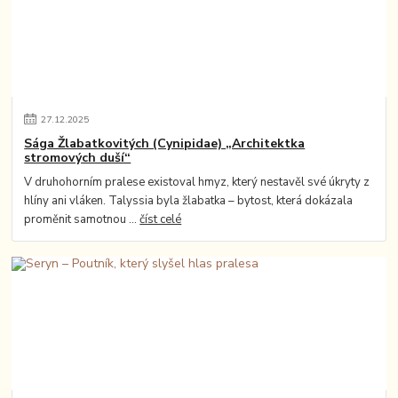
27
.
12
.
2025
Sága Žlabatkovitých (Cynipidae) „Architektka
stromových duší“
V druhohorním pralese existoval hmyz, který nestavěl své úkryty z
hlíny ani vláken. Talyssia byla žlabatka – bytost, která dokázala
proměnit samotnou ...
číst celé