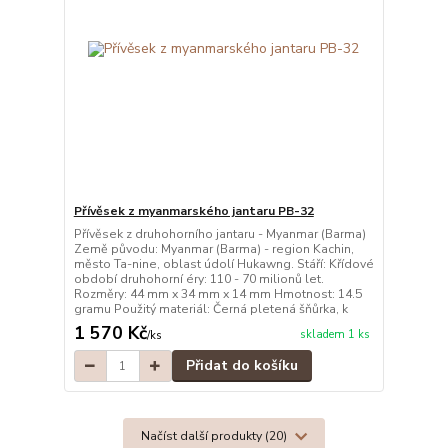
Přívěsek z myanmarského jantaru PB-32
Přívěsek z druhohorního jantaru - Myanmar (Barma)
Země původu: Myanmar (Barma) - region Kachin,
město Ta-nine, oblast údolí Hukawng. Stáří: Křídové
období druhohorní éry: 110 - 70 milionů let.
Rozměry: 44 mm x 34 mm x 14 mm Hmotnost: 14.5
gramu Použitý materiál: Černá pletená šňůrka, k
1 570 Kč
skladem 1 ks
/
ks
Přidat do košíku
Načíst další produkty (20)