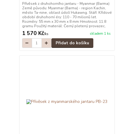
Přívěsek z druhohorního jantaru - Myanmar (Barma)
Země původu: Myanmar (Barma) - region Kachin,
město Ta-nine, oblast údolí Hukawng. Stáří: Křídové
období druhohorní éry: 110 - 70 milionů let.
Rozměry: 55 mm x 30 mm x 8 mm Hmotnost: 11.8
gramu Použitý materiál: Černý pletený provazec,
1 570 Kč
skladem 1 ks
/
ks
Přidat do košíku