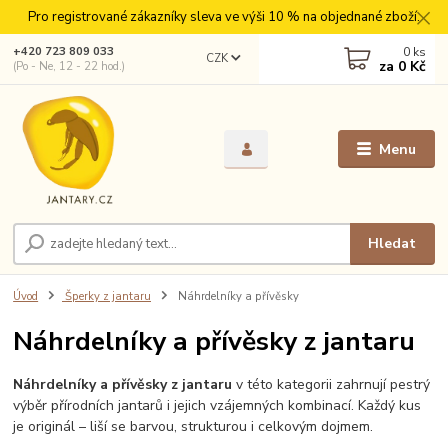
Pro registrované zákazníky sleva ve výši 10 % na objednané zboží.
0
ks
+420 723 809 033
CZK
za
0 Kč
(Po - Ne, 12 - 22 hod.)
Menu
Hledat
Úvod
Šperky z jantaru
Náhrdelníky a přívěsky
Náhrdelníky a přívěsky z jantaru
Náhrdelníky a přívěsky z jantaru
v této kategorii zahrnují pestrý
výběr přírodních jantarů i jejich vzájemných kombinací. Každý kus
je originál – liší se barvou, strukturou i celkovým dojmem.