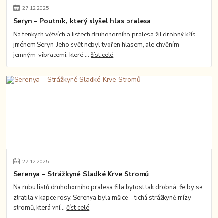
27
.
12
.
2025
Seryn – Poutník, který slyšel hlas pralesa
Na tenkých větvích a listech druhohorního pralesa žil drobný křís
jménem Seryn. Jeho svět nebyl tvořen hlasem, ale chvěním –
jemnými vibracemi, které ...
číst celé
27
.
12
.
2025
Serenya – Strážkyně Sladké Krve Stromů
Na rubu listů druhohorního pralesa žila bytost tak drobná, že by se
ztratila v kapce rosy. Serenya byla mšice – tichá strážkyně mízy
stromů, která vní...
číst celé