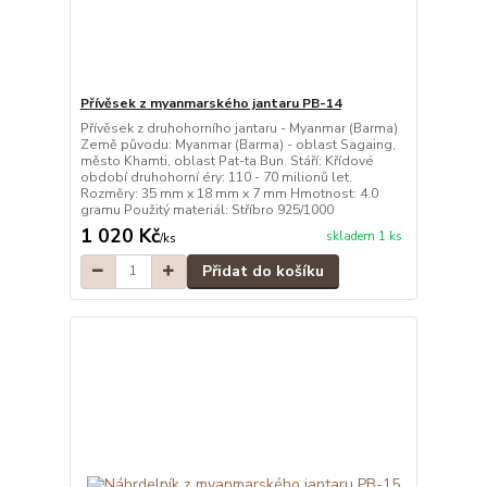
Přívěsek z myanmarského jantaru PB-14
Přívěsek z druhohorního jantaru - Myanmar (Barma)
Země původu: Myanmar (Barma) - oblast Sagaing,
město Khamti, oblast Pat-ta Bun. Stáří: Křídové
období druhohorní éry: 110 - 70 milionů let.
Rozměry: 35 mm x 18 mm x 7 mm Hmotnost: 4.0
gramu Použitý materiál: Stříbro 925/1000
1 020 Kč
skladem 1 ks
/
ks
Přidat do košíku