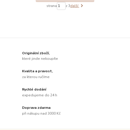
strana
z 3
další
Originální zboží,
které jinde nekoupíte
Kvalita a pravost,
za kterou ručíme
Rychlé dodání
expedujeme do 24 h
Doprava zdarma
při nákupu nad 3000 Kč