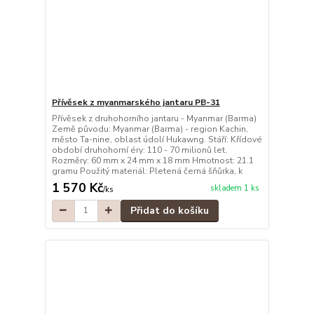
Přívěsek z myanmarského jantaru PB-31
Přívěsek z druhohorního jantaru - Myanmar (Barma)
Země původu: Myanmar (Barma) - region Kachin,
město Ta-nine, oblast údolí Hukawng. Stáří: Křídové
období druhohorní éry: 110 - 70 milionů let.
Rozměry: 60 mm x 24 mm x 18 mm Hmotnost: 21.1
gramu Použitý materiál: Pletená černá šňůrka, k
1 570 Kč
skladem 1 ks
/
ks
Přidat do košíku