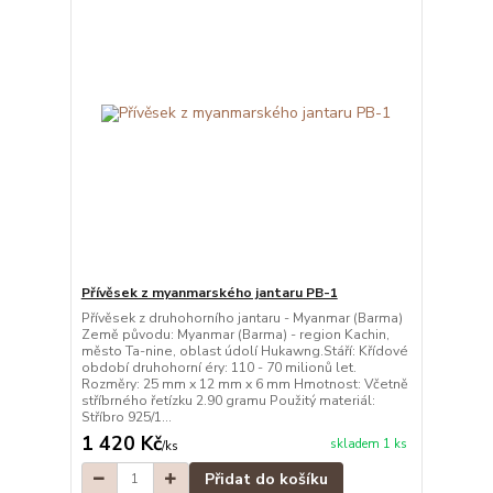
Přívěsek z myanmarského jantaru PB-1
Přívěsek z druhohorního jantaru - Myanmar (Barma)
Země původu: Myanmar (Barma) - region Kachin,
město Ta-nine, oblast údolí Hukawng.Stáří: Křídové
období druhohorní éry: 110 - 70 milionů let.
Rozměry: 25 mm x 12 mm x 6 mm Hmotnost: Včetně
stříbrného řetízku 2.90 gramu Použitý materiál:
Stříbro 925/1...
1 420 Kč
skladem 1 ks
/
ks
Přidat do košíku