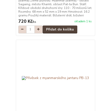
(Barma) Země původu: Myanmar (Barma) - oblast
Sagaing, město Khamti, oblast Pat-ta Bun. Stáří:
Křídové období druhohorní éry: 110 - 70 milionů let.
Rozměry: 68 mm x 52 mm x 19 mm Hmotnost: 16.2
gramu Použitý materiál: Bižuterní drát, bižuteri
720 Kč
skladem 1 ks
/
ks
Přidat do košíku