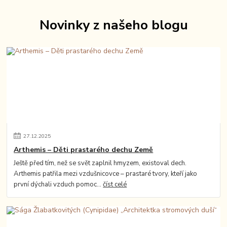
Novinky z našeho blogu
27
.
12
.
2025
Arthemis – Děti prastarého dechu Země
Ještě před tím, než se svět zaplnil hmyzem, existoval dech.
Arthemis patřila mezi vzdušnicovce – prastaré tvory, kteří jako
první dýchali vzduch pomoc...
číst celé