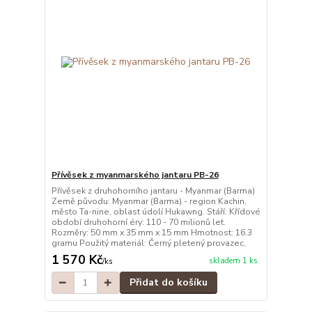
Přívěsek z myanmarského jantaru PB-26
Přívěsek z druhohorního jantaru - Myanmar (Barma)
Země původu: Myanmar (Barma) - region Kachin,
město Ta-nine, oblast údolí Hukawng. Stáří: Křídové
období druhohorní éry: 110 - 70 milionů let.
Rozměry: 50 mm x 35 mm x 15 mm Hmotnost: 16.3
gramu Použitý materiál: Černý pletený provazec,
1 570 Kč
skladem 1 ks
/
ks
Přidat do košíku