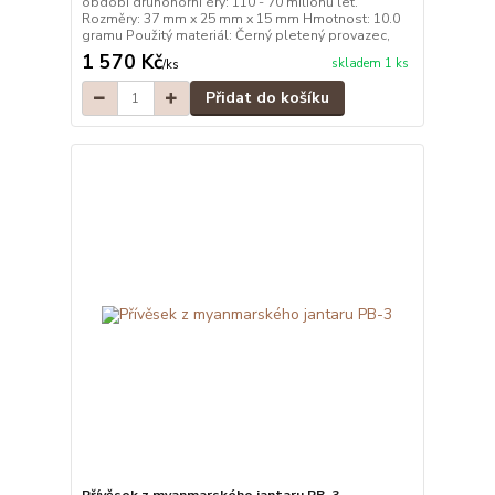
období druhohorní éry: 110 - 70 milionů let.
Rozměry: 37 mm x 25 mm x 15 mm Hmotnost: 10.0
gramu Použitý materiál: Černý pletený provazec,
1 570 Kč
skladem 1 ks
/
ks
Přidat do košíku
Přívěsek z myanmarského jantaru PB-3