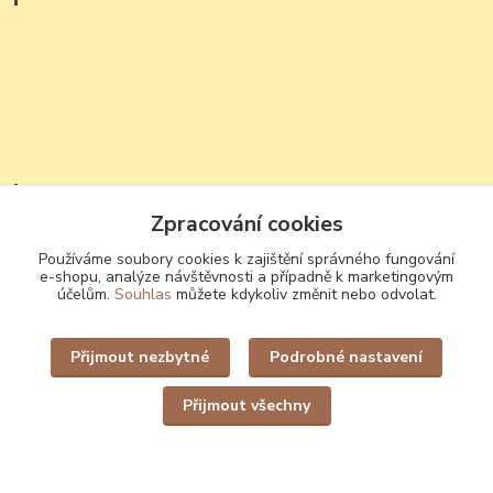
Kontakty
Zpracování cookies
František Čožík
Používáme soubory cookies k zajištění správného fungování
+420 723 809 033
e-shopu, analýze návštěvnosti a případně k marketingovým
(Po - Ne, 12 - 22 hod.)
účelům.
Souhlas
můžete kdykoliv změnit nebo odvolat.
jantary@jantary.cz
Přijmout nezbytné
Podrobné nastavení
Přijmout všechny
Upravit sběr cookies.