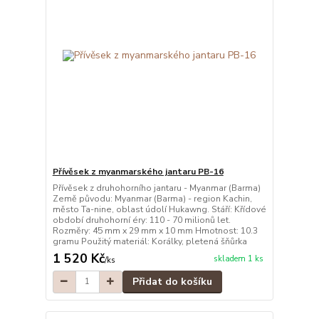
Přívěsek z myanmarského jantaru PB-16
Přívěsek z druhohorního jantaru - Myanmar (Barma)
Země původu: Myanmar (Barma) - region Kachin,
město Ta-nine, oblast údolí Hukawng. Stáří: Křídové
období druhohorní éry: 110 - 70 milionů let.
Rozměry: 45 mm x 29 mm x 10 mm Hmotnost: 10.3
gramu Použitý materiál: Korálky, pletená šňůrka
1 520 Kč
skladem 1 ks
/
ks
Přidat do košíku