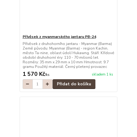
Přívěsek z myanmarského jantaru PB-24
Přívěsek z druhohorního jantaru - Myanmar (Barma)
Země původu: Myanmar (Barma) - region Kachin,
město Ta-nine, oblast údolí Hukawng. Stáří: Křídové
období druhohorní éry: 110 - 70 milionů let.
Rozměry: 35 mm x 29 mm x 10 mm Hmotnost: 9.7
gramu Použitý materiál: Černý pletený provazec
1 570 Kč
skladem 1 ks
/
ks
Přidat do košíku