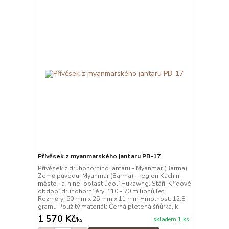
Přívěsek z myanmarského jantaru PB-17
Přívěsek z druhohorního jantaru - Myanmar (Barma)
Země původu: Myanmar (Barma) - region Kachin,
město Ta-nine, oblast údolí Hukawng. Stáří: Křídové
období druhohorní éry: 110 - 70 milionů let.
Rozměry: 50 mm x 25 mm x 11 mm Hmotnost: 12.8
gramu Použitý materiál: Černá pletená šňůrka, k
1 570 Kč
skladem 1 ks
/
ks