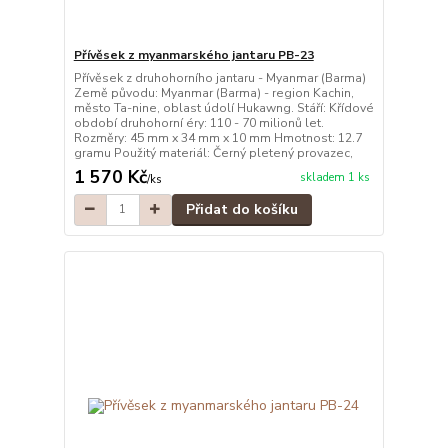
Přívěsek z myanmarského jantaru PB-23
Přívěsek z druhohorního jantaru - Myanmar (Barma)
Země původu: Myanmar (Barma) - region Kachin,
město Ta-nine, oblast údolí Hukawng. Stáří: Křídové
období druhohorní éry: 110 - 70 milionů let.
Rozměry: 45 mm x 34 mm x 10 mm Hmotnost: 12.7
gramu Použitý materiál: Černý pletený provazec,
1 570 Kč
skladem 1 ks
/
ks
Přidat do košíku