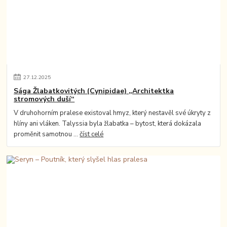
27
.
12
.
2025
Sága Žlabatkovitých (Cynipidae) „Architektka
stromových duší“
V druhohorním pralese existoval hmyz, který nestavěl své úkryty z
hlíny ani vláken. Talyssia byla žlabatka – bytost, která dokázala
proměnit samotnou ...
číst celé