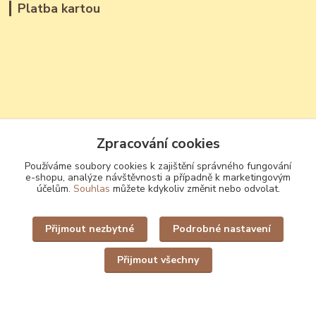
Platba kartou
Kontakty
Zpracování cookies
Používáme soubory cookies k zajištění správného fungování
František Čožík
e-shopu, analýze návštěvnosti a případně k marketingovým
+420 723 809 033
účelům.
Souhlas
můžete kdykoliv změnit nebo odvolat.
(Po - Ne, 12 - 22 hod.)
jantary@jantary.cz
Přijmout nezbytné
Podrobné nastavení
Přijmout všechny