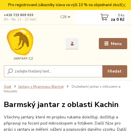
Pro registrované zákazníky sleva ve výši 10 % na objednané zboží.
0
ks
+420 723 809 033
CZK
za
0 Kč
(Po - Ne, 12 - 22 hod.)
Menu
Hledat
Úvod
Jantary z Myanmaru (Barma)
Druhohorní jantar s inkluzemi a
hmyzem
Barmský jantar z oblasti Kachin
Všechny jantary, které mi projdou rukama dolešťuji, dočišťuji a
připravuji na focení pod mikroskopem a foťákem. Další fáze pro
práci s jantary je měření, vážení a popisování daného vzorku. Další