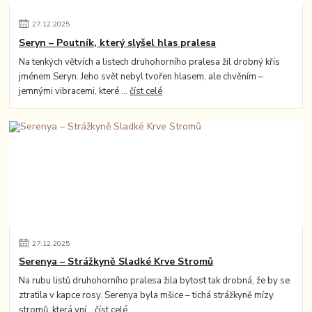
27
.
12
.
2025
Seryn – Poutník, který slyšel hlas pralesa
Na tenkých větvích a listech druhohorního pralesa žil drobný křís
jménem Seryn. Jeho svět nebyl tvořen hlasem, ale chvěním –
jemnými vibracemi, které ...
číst celé
27
.
12
.
2025
Serenya – Strážkyně Sladké Krve Stromů
Na rubu listů druhohorního pralesa žila bytost tak drobná, že by se
ztratila v kapce rosy. Serenya byla mšice – tichá strážkyně mízy
stromů, která vní...
číst celé