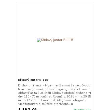
Křídový jantar B-118
Druhohorní jantar - Myanmar (Barma) Země původu:
Myanmar (Barma) - oblast Sagaing, město Khamti,
oblast Pat-ta Bun. Stáří: Křídové období druhohorní
éry: 110 - 70 milionů let. Rozměry: 30.81 mm x 20.85
mm x 12.75 mm Hmotnost: 4.8 gramu Fotografie:
Více fotografií si můžete prohlédnou n
1 150 Kč