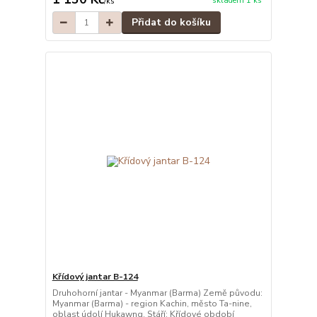
skladem 1 ks
/
ks
Přidat do košíku
Křídový jantar B-124
Druhohorní jantar - Myanmar (Barma) Země původu:
Myanmar (Barma) - region Kachin, město Ta-nine,
oblast údolí Hukawng. Stáří: Křídové období