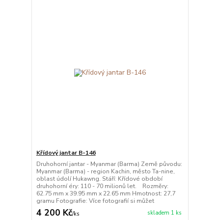
Křídový jantar B-146
Druhohorní jantar - Myanmar (Barma) Země původu:
Myanmar (Barma) - region Kachin, město Ta-nine,
oblast údolí Hukawng. Stáří: Křídové období
druhohorní éry: 110 - 70 milionů let. Rozměry:
62.75 mm x 39.95 mm x 22.65 mm Hmotnost: 27,7
gramu Fotografie: Více fotografií si můžet
4 200 Kč
skladem 1 ks
/
ks