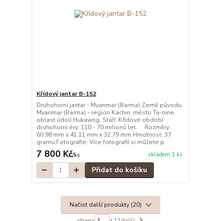
Křídový jantar B-152
Druhohorní jantar - Myanmar (Barma) Země původu:
Myanmar (Barma) - region Kachin, město Ta-nine,
oblast údolí Hukawng. Stáří: Křídové období
druhohorní éry: 110 - 70 milionů let. Rozměry:
60.98 mm x 41.11 mm x 32.79 mm Hmotnost: 37
gramu Fotografie: Více fotografií si můžete p
7 800 Kč
skladem 1 ks
/
ks
Přidat do košíku
Načíst další produkty (20)
strana
z 11
další