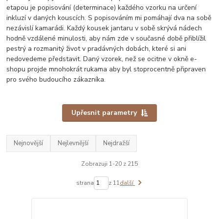
etapou je popisování (determinace) každého vzorku na určení
inkluzí v daných kouscích. S popisováním mi pomáhají dva na sobě
nezávislí kamarádi. Každý kousek jantaru v sobě skrývá nádech
hodně vzdálené minulosti, aby nám zde v současné době přiblížil
pestrý a rozmanitý život v pradávných dobách, které si ani
nedovedeme představit. Daný vzorek, než se ocitne v okně e-
shopu projde mnohokrát rukama aby byl stoprocentně připraven
pro svého budoucího zákazníka.
Upřesnit parametry
Nejnovější
Nejlevnější
Nejdražší
Zobrazuji 1-20 z 215
strana
z 11
další