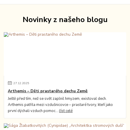
Novinky z našeho blogu
27
.
12
.
2025
Arthemis – Děti prastarého dechu Země
Ještě před tím, než se svět zaplnil hmyzem, existoval dech.
Arthemis patřila mezi vzdušnicovce – prastaré tvory, kteří jako
první dýchali vzduch pomoc...
číst celé