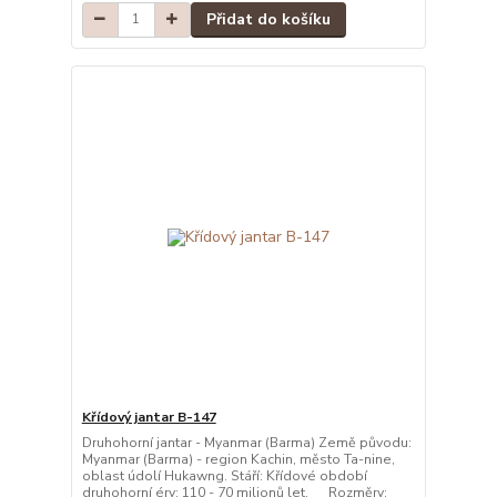
Přidat do košíku
Křídový jantar B-147
Druhohorní jantar - Myanmar (Barma) Země původu:
Myanmar (Barma) - region Kachin, město Ta-nine,
oblast údolí Hukawng. Stáří: Křídové období
druhohorní éry: 110 - 70 milionů let. Rozměry: