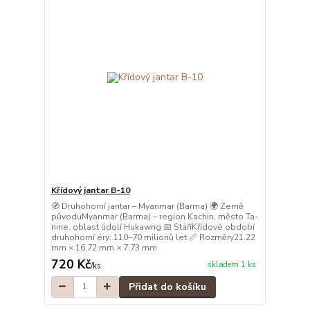
Křídový jantar B-10
🧭 Druhohorní jantar – Myanmar (Barma) 🌍 Země
původuMyanmar (Barma) – region Kachin, město Ta-
nine, oblast údolí Hukawng 📅 StáříKřídové období
druhohorní éry: 110–70 milionů let 📏 Rozměry21.22
mm × 16.72 mm × 7.73 mm
720 Kč
skladem 1 ks
/
ks
Přidat do košíku