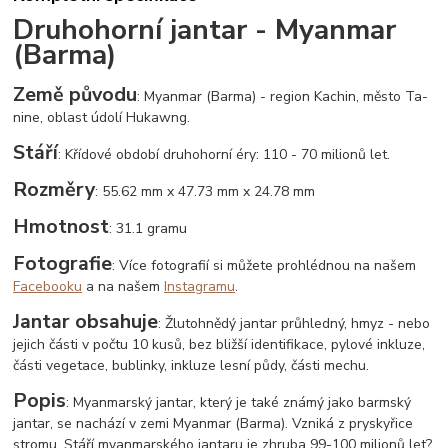
Druhohorní jantar - Myanmar
(Barma)
Země původu
: Myanmar (Barma) - region Kachin, město Ta-
nine, oblast údolí Hukawng.
Stáří
: Křídové období druhohorní éry: 110 - 70 milionů let.
Rozměry
: 55.62 mm x 47.73 mm x 24.78 mm
Hmotnost
: 31.1 gramu
Fotografie
: Více fotografií si můžete prohlédnou na našem
Facebooku
a na našem
Instagramu
.
Jantar obsahuje
: Žlutohnědý jantar průhledný, hmyz - nebo
jejich části v počtu 10 kusů, bez bližší identifikace, pylové inkluze,
části vegetace, bublinky, inkluze lesní půdy, části mechu.
Popis
: Myanmarský jantar, který je také známý jako barmský
jantar, se nachází v zemi Myanmar (Barma). Vzniká z pryskyřice
stromu. Stáří myanmarského jantaru je zhruba 99-100 milionů let?