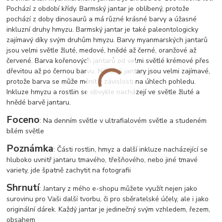
Pochází z období křídy. Barmský jantar je oblíbený, protože
pochází z doby dinosaurů a má různé krásné barvy a úžasné
inkluzní druhy hmyzu. Barmský jantar je také paleontologicky
zajímavý díky svým druhům hmyzu. Barvy myanmarských jantarů
jsou velmi světle žluté, medové, hnědé až černé, oranžové až
červené. Barva kořenových jantarů od velmi světlé krémové přes
dřevitou až po černou barvu. Některé jantary jsou velmi zajímavé,
protože barva se může měnit v závislosti na úhlech pohledu.
Inkluze hmyzu a rostlin se obvykle nacházejí ve světle žluté a
hnědé barvě jantaru.
Foceno
: Na denním světle v ultrafialovém světle a studeném
bílém světle
Poznámka
: Části rostlin, hmyz a další inkluze nacházející se
hluboko uvnitř jantaru tmavého, třešňového, nebo jiné tmavé
variety, jde špatně zachytit na fotografii
Shrnutí
: Jantary z mého e-shopu můžete využít nejen jako
surovinu pro Vaši další tvorbu, či pro sběratelské účely, ale i jako
originální dárek. Každý jantar je jedinečný svým vzhledem, řezem,
obsahem