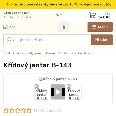
Pro registrované zákazníky sleva ve výši 10 % na objednané zboží.
0
ks
+420 723 809 033
CZK
za
0 Kč
(Po - Ne, 12 - 22 hod.)
Menu
Hledat
Úvod
Jantary z Myanmaru (Barma)
Křídový jantar B-143
Křídový jantar B-143
Ohodnotit produkt