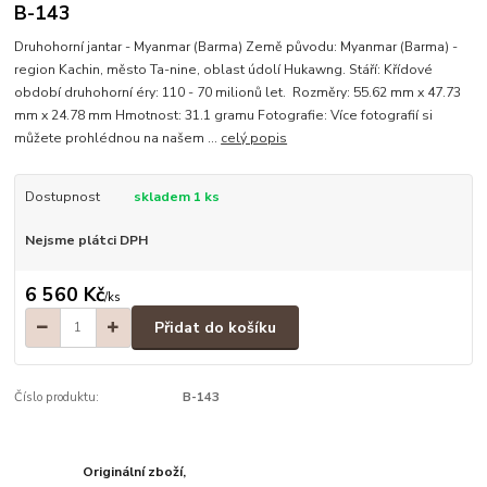
B-143
Druhohorní jantar - Myanmar (Barma) Země původu: Myanmar (Barma) -
region Kachin, město Ta-nine, oblast údolí Hukawng. Stáří: Křídové
období druhohorní éry: 110 - 70 milionů let. Rozměry: 55.62 mm x 47.73
mm x 24.78 mm Hmotnost: 31.1 gramu Fotografie: Více fotografií si
můžete prohlédnou na našem ...
celý popis
Dostupnost
skladem 1 ks
Nejsme plátci DPH
6 560 Kč
/
ks
Přidat do košíku
Číslo produktu:
B-143
Originální zboží,