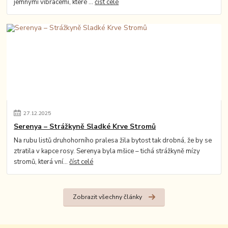
jemnými vibracemi, které ...
číst celé
27
.
12
.
2025
Serenya – Strážkyně Sladké Krve Stromů
Na rubu listů druhohorního pralesa žila bytost tak drobná, že by se
ztratila v kapce rosy. Serenya byla mšice – tichá strážkyně mízy
stromů, která vní...
číst celé
Zobrazit všechny články