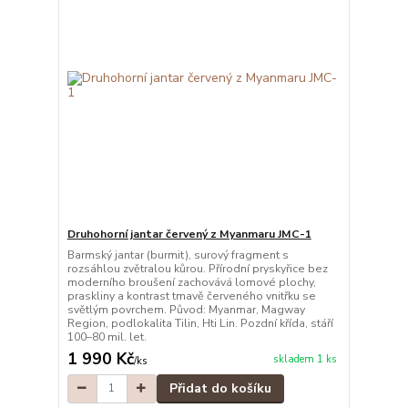
Druhohorní jantar červený z Myanmaru JMC-1
Barmský jantar (burmit), surový fragment s
rozsáhlou zvětralou kůrou. Přírodní pryskyřice bez
moderního broušení zachovává lomové plochy,
praskliny a kontrast tmavě červeného vnitřku se
světlým povrchem. Původ: Myanmar, Magway
Region, podlokalita Tilin, Hti Lin. Pozdní křída, stáří
100–80 mil. let.
1 990 Kč
skladem 1 ks
/
ks
Přidat do košíku