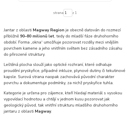
strana
z 1
Jantar z oblasti
Magway Region
je obecně datován do rozmezí
přibližně
90–80 milionů let
, tedy do mladší fáze druhohorního
období. Forma „okna“ umožňuje pozorovat rozdíly mezi vnějším
povrchem kamene a jeho vnitřním světem bez zásadního zásahu
do přirozené struktury.
Leštěná plocha slouží jako optické rozhraní, které odhaluje
proudění pryskyřice, případné inkluze, plynové dutiny či tekutinové
kapsle. Surová strana naopak zachovává původní charakter
povrchu a dokumentuje podmínky, za nichž pryskyřice tuhla.
Kategorie je určena pro zájemce, kteří hledají materiál s vysokou
vypovídací hodnotou a chtějí v jednom kusu pozorovat jak
geologický původ, tak vnitřní strukturu mladšího druhohorního
jantaru z oblasti
Magway
.