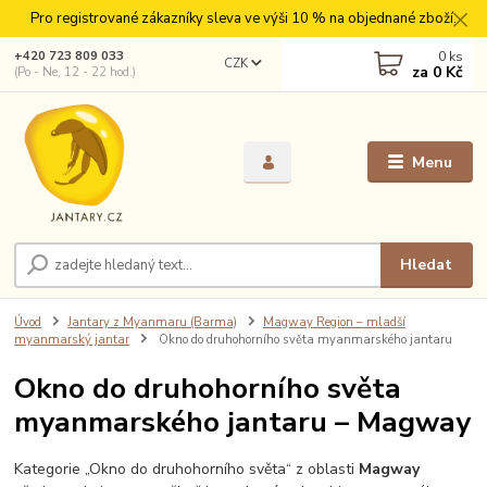
Pro registrované zákazníky sleva ve výši 10 % na objednané zboží.
0
ks
+420 723 809 033
CZK
za
0 Kč
(Po - Ne, 12 - 22 hod.)
Menu
Hledat
Úvod
Jantary z Myanmaru (Barma)
Magway Region – mladší
myanmarský jantar
Okno do druhohorního světa myanmarského jantaru
Okno do druhohorního světa
myanmarského jantaru – Magway
Kategorie „Okno do druhohorního světa“ z oblasti
Magway