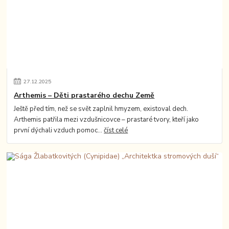
27
.
12
.
2025
Arthemis – Děti prastarého dechu Země
Ještě před tím, než se svět zaplnil hmyzem, existoval dech.
Arthemis patřila mezi vzdušnicovce – prastaré tvory, kteří jako
první dýchali vzduch pomoc...
číst celé