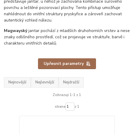
představuje jantar, u něhož je zachována kombinace surového
povrchu a leštěné pozorovací plochy. Tento přístup umožňuje
nahlédnout do vnitřní struktury pryskyřice a zároveň zachovat
autentický vzhled nálezu.
Magwayský
jantar pochází z mladších druhohorních vrstev a nese
znaky odlišného prostředí, což se projevuje ve struktuře, barvě i
charakteru vnitřních detailů.
Upřesnit parametry
Nejnovější
Nejlevnější
Nejdražší
Zobrazuji 1-1 z 1
strana
z 1