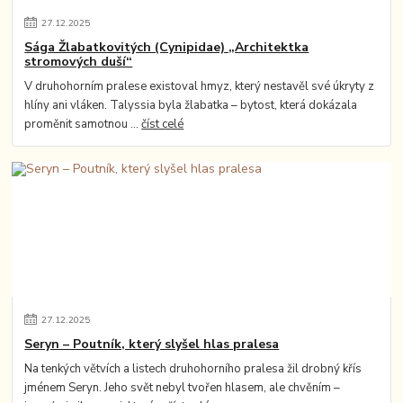
27
.
12
.
2025
Sága Žlabatkovitých (Cynipidae) „Architektka
stromových duší“
V druhohorním pralese existoval hmyz, který nestavěl své úkryty z
hlíny ani vláken. Talyssia byla žlabatka – bytost, která dokázala
proměnit samotnou ...
číst celé
27
.
12
.
2025
Seryn – Poutník, který slyšel hlas pralesa
Na tenkých větvích a listech druhohorního pralesa žil drobný křís
jménem Seryn. Jeho svět nebyl tvořen hlasem, ale chvěním –