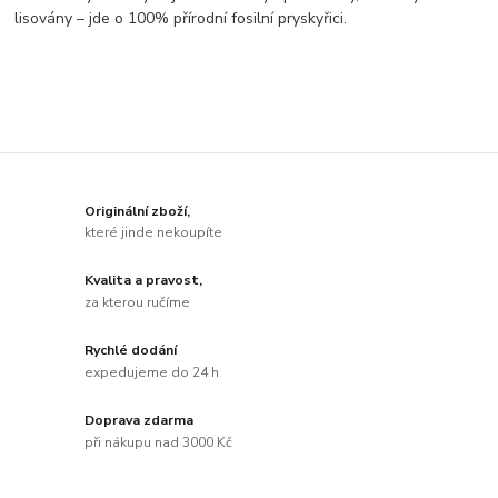
lisovány – jde o 100% přírodní fosilní pryskyřici.
Originální zboží,
které jinde nekoupíte
Kvalita a pravost,
za kterou ručíme
Rychlé dodání
expedujeme do 24 h
Doprava zdarma
při nákupu nad 3000 Kč