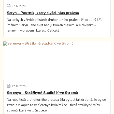
27
.
12
.
2025
Seryn – Poutník, který slyšel hlas pralesa
Na tenkých větvích a listech druhohorního pralesa žil drobný křís
jménem Seryn. Jeho svět nebyl tvořen hlasem, ale chvěním –
jemnými vibracemi, které ...
číst celé
27
.
12
.
2025
Serenya – Strážkyně Sladké Krve Stromů
Na rubu listů druhohorního pralesa žila bytost tak drobná, že by se
ztratila v kapce rosy. Serenya byla mšice – tichá strážkyně mízy
stromů, která vní...
číst celé