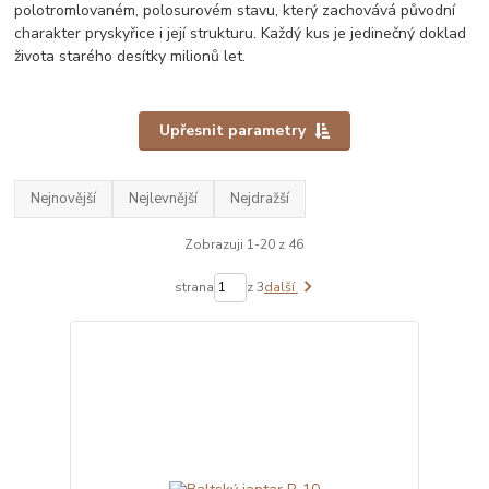
polotromlovaném, polosurovém stavu, který zachovává původní
charakter pryskyřice i její strukturu. Každý kus je jedinečný doklad
života starého desítky milionů let.
Upřesnit parametry
Nejnovější
Nejlevnější
Nejdražší
Zobrazuji 1-20 z 46
strana
z 3
další