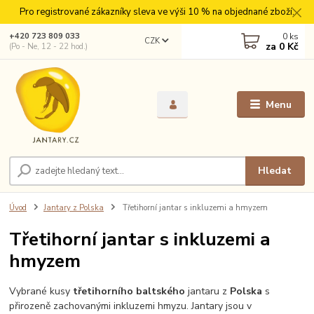
Pro registrované zákazníky sleva ve výši 10 % na objednané zboží.
0
ks
+420 723 809 033
CZK
za
0 Kč
(Po - Ne, 12 - 22 hod.)
Menu
Hledat
Úvod
Jantary z Polska
Třetihorní jantar s inkluzemi a hmyzem
Třetihorní jantar s inkluzemi a
hmyzem
Vybrané kusy
třetihorního baltského
jantaru z
Polska
s
přirozeně zachovanými inkluzemi hmyzu. Jantary jsou v