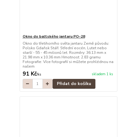
Okno do baltského jantaru PO-28
Okno do třetihorního světa jantaru Země původu:
Polsko Gdaňsk Stáří: Střední eocén, Lutet nebo
starší - 55 - 45 milionů let. Rozměry: 36.13 mm x
21.98 mm x 10.36 mm Hmotnost: 2.83 gramu
Fotografie: Více fotografií si můžete prohlédnou na
našem
91 Kč
skladem 1 ks
/
ks
Přidat do košíku