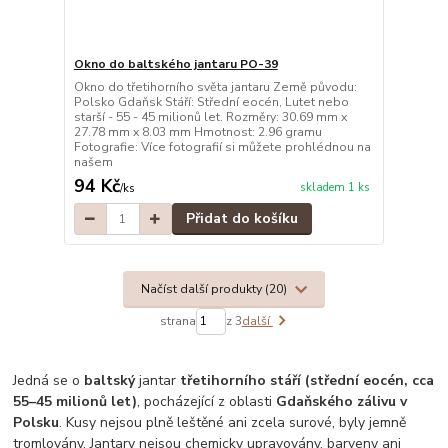
Okno do baltského jantaru PO-39
Okno do třetihorního světa jantaru Země původu:
Polsko Gdaňsk Stáří: Střední eocén, Lutet nebo
starší - 55 - 45 milionů let. Rozměry: 30.69 mm x
27.78 mm x 8.03 mm Hmotnost: 2.96 gramu
Fotografie: Více fotografií si můžete prohlédnou na
našem
94 Kč
skladem 1 ks
/
ks
Přidat do košíku
Načíst další produkty (20)
strana
z 3
další
Jedná se o
baltský
jantar
třetihorního stáří (střední eocén, cca
55–45 milionů let)
, pocházející z oblasti
Gdaňského zálivu v
Polsku
. Kusy nejsou plně leštěné ani zcela surové, byly jemně
tromlovány. Jantary nejsou chemicky upravovány, barveny ani