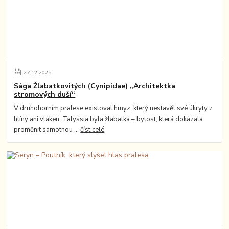
27
.
12
.
2025
Sága Žlabatkovitých (Cynipidae) „Architektka
stromových duší“
V druhohorním pralese existoval hmyz, který nestavěl své úkryty z
hlíny ani vláken. Talyssia byla žlabatka – bytost, která dokázala
proměnit samotnou ...
číst celé