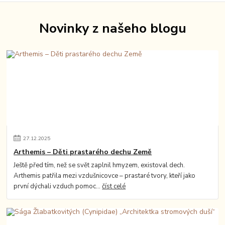
Novinky z našeho blogu
27
.
12
.
2025
Arthemis – Děti prastarého dechu Země
Ještě před tím, než se svět zaplnil hmyzem, existoval dech.
Arthemis patřila mezi vzdušnicovce – prastaré tvory, kteří jako
první dýchali vzduch pomoc...
číst celé