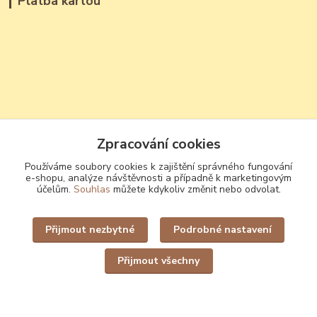
Platba kartou
Kontakty
Zpracování cookies
František Čožík
Používáme soubory cookies k zajištění správného fungování
+420 723 809 033
e-shopu, analýze návštěvnosti a případně k marketingovým
účelům.
Souhlas
můžete kdykoliv změnit nebo odvolat.
(Po - Ne, 12 - 22 hod.)
jantary@jantary.cz
Přijmout nezbytné
Podrobné nastavení
Přijmout všechny
Upravit sběr cookies.