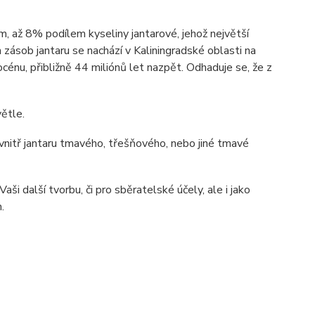
ím, až 8% podílem kyseliny jantarové, jehož největší
zásob jantaru se nachází v Kaliningradské oblasti na
énu, přibližně 44 miliónů let nazpět. Odhaduje se, že z
ětle.
 uvnitř jantaru tmavého, třešňového, nebo jiné tmavé
ši další tvorbu, či pro sběratelské účely, ale i jako
.