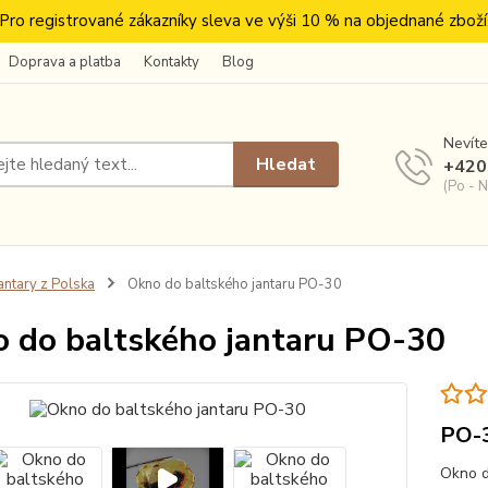
Pro registrované zákazníky sleva ve výši 10 % na objednané zboží
Doprava a platba
Kontakty
Blog
Nevíte
Hledat
+420
(Po - N
antary z Polska
Okno do baltského jantaru PO-30
 do baltského jantaru PO-30
PO-
Okno d