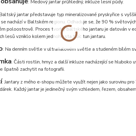
 obsahuje
: Medový jantar průhledný, inkluze lesní půdy.
 Baltský jantar představuje typ mineralizované pryskyřice s vyšš
 se nachází v Baltském regionu. Odhaduje se, že 90 % světových 
m poloostrově. Proces tvorby baltského jantaru je datován v eoc
ích lesů vzniklo kolem jednoho sta tisíc tun jantaru.
o
: Na denním světle v ultrafialovém světle a studeném bílém sv
mka
: Části rostlin, hmyz a další inkluze nacházející se hluboko
de špatně zachytit na fotografii.
í
: Jantary z mého e-shopu můžete využít nejen jako surovinu pro Va
í dárek. Každý jantar je jedinečný svým vzhledem, řezem, obsahem