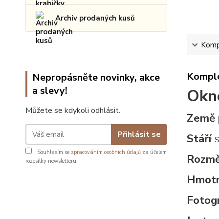
Archiv prodaných kusů
Kompl
Komple
Nepropásněte novinky, akce
a slevy!
Okno
Můžete se kdykoli odhlásit.
Země 
Přihlásit se
Stáří
: 
Souhlasím se
zpracováním osobních údajů
za účelem
Rozmě
rozesílky newsletteru.
Hmot
Fotogr