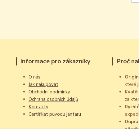
Informace pro zákazníky
Proč na
O nás
Origin
Jak nakupovat
které 
Obchodní podmínky
Kvalit
Ochrana osobních údajů
za kte
Kontakty
Rychl
Certifikát původu jantaru
exped
Dopra
při ná