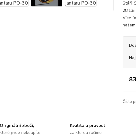
Stáří: 
28.13m
Více f
našem 
Dos
Nej
83
Číslo p
Originální zboží,
Kvalita a pravost,
které jinde nekoupíte
za kterou ručíme