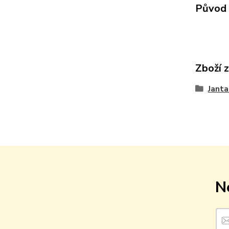
Původ 
Zboží 
Janta
N