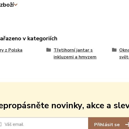
zboží
zařazeno v kategoriích
ry z Polska
Třetihorní jantar s
Okno
inkluzemi a hmyzem
svět
epropásněte novinky, akce a slev
Přihlásit se