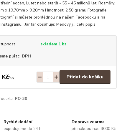
Střední eocén, Lutet nebo starší - 55 - 45 milionů let. Rozměry:
m x 19.78mm x 9.20mm Hmotnost: 2.50 gramu Fotografie:
otografií si můžete prohlédnou na našem Facebooku a na
Instagramu. Jantar obsahuje: Medový j...
celý popis
tupnost
skladem 1 ks
sme plátci DPH
 Kč
Přidat do košíku
/
ks
roduktu:
PO-30
Rychlé dodání
Doprava zdarma
expedujeme do 24 h
při nákupu nad 3000 Kč