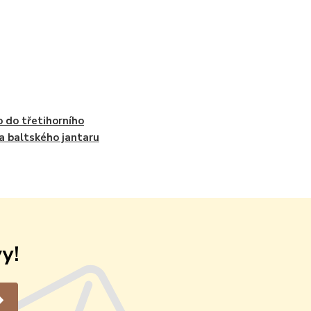
 do třetihorního
a baltského jantaru
y!