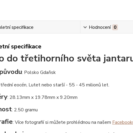
etní specifikace
Hodnocení
0
tní specifikace
 do třetihorního světa jantar
původu
: Polsko Gdaňsk
Střední eocén, Lutet nebo starší - 55 - 45 milionů let.
ry
: 28.13mm x 19.78mm x 9.20mm
nost
: 2.50 gramu
afie
: Více fotografií si můžete prohlédnou na našem
Facebook