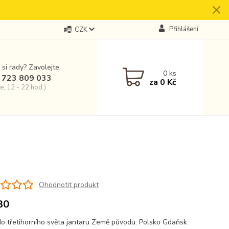
.
Přihlášení
CZK
 si rady? Zavolejte.
0
ks
 723 809 033
za
0 Kč
e, 12 - 22 hod.)
Ohodnotit produkt
30
o třetihorního světa jantaru Země původu: Polsko Gdaňsk