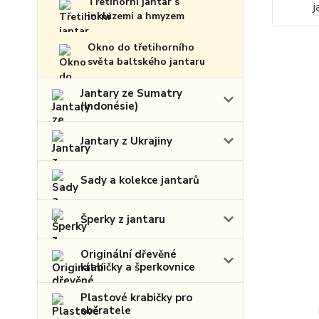
Třetihorní jantar s
inkluzemi a hmyzem
Okno do třetihorního
světa baltského jantaru
Jantary ze Sumatry
(Indonésie)
Jantary z Ukrajiny
Sady a kolekce jantarů
Šperky z jantaru
Originální dřevěné
krabičky a šperkovnice
Plastové krabičky pro
sběratele