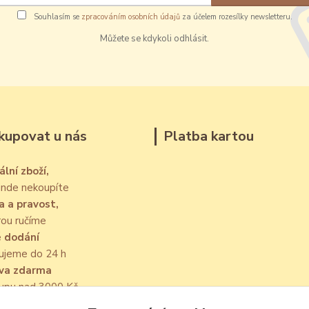
Souhlasím se
zpracováním osobních údajů
za účelem rozesílky newsletteru.
Můžete se kdykoli odhlásit.
kupovat u nás
Platba kartou
ální zboží,
jinde nekoupíte
a a pravost,
rou ručíme
é dodání
ujeme do 24 h
va zdarma
kupu nad 3000 Kč