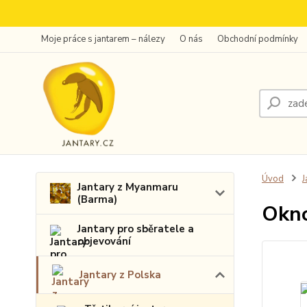
Moje práce s jantarem – nálezy
O nás
Obchodní podmínky
Úvod
J
Jantary z Myanmaru
(Barma)
Okno
Jantary pro sběratele a
objevování
Jantary z Polska