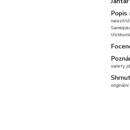
Jantar
Popis
:
naleziště
Sambijské
třetihorn
Focen
Pozná
variety, j
Shrnut
origináln