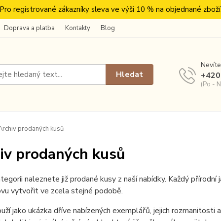
Pro registrované zákazníky sleva ve výši 10 % na objednané zboží
Doprava a platba
Kontakty
Blog
Nevíte
Hledat
+420
(Po - N
rchiv prodaných kusů
iv prodaných kusů
tegorii naleznete již prodané kusy z naší nabídky. Každý přírodní j
vu vytvořit ve zcela stejné podobě.
ouží jako ukázka dříve nabízených exemplářů, jejich rozmanitosti a