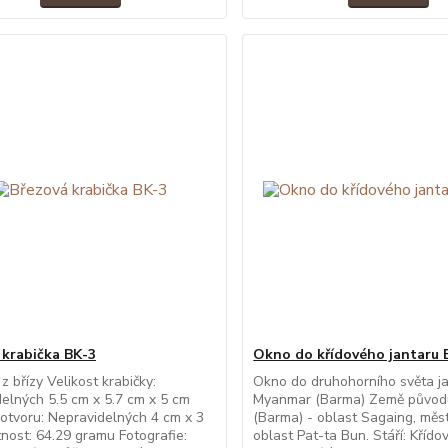
 krabička BK-3
Okno do křídového jantaru
z břízy Velikost krabičky:
Okno do druhohorního světa ja
elných 5.5 cm x 5.7 cm x 5 cm
Myanmar (Barma) Země původ
 otvoru: Nepravidelných 4 cm x 3
(Barma) - oblast Sagaing, měs
ost: 64.29 gramu Fotografie:
oblast Pat-ta Bun. Stáří: Křído