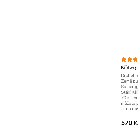
Křídový
Druhohor
Země pů
Sagaing,
Stáří: K
70 milion
můžete 
a na na
570 K