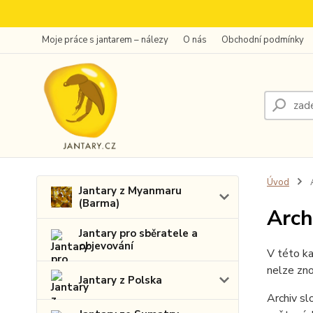
Moje práce s jantarem – nálezy
O nás
Obchodní podmínky
Úvod
A
Jantary z Myanmaru
(Barma)
Arch
Jantary pro sběratele a
objevování
V této ka
nelze zno
Jantary z Polska
Archiv sl