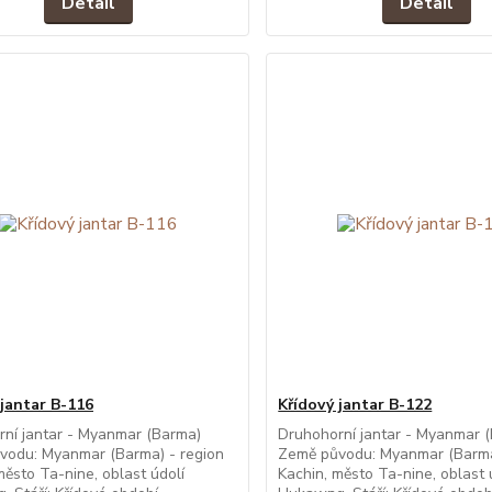
Detail
Detail
 jantar B-116
Křídový jantar B-122
ní jantar - Myanmar (Barma)
Druhohorní jantar - Myanmar 
vodu: Myanmar (Barma) - region
Země původu: Myanmar (Barma
město Ta-nine, oblast údolí
Kachin, město Ta-nine, oblast 