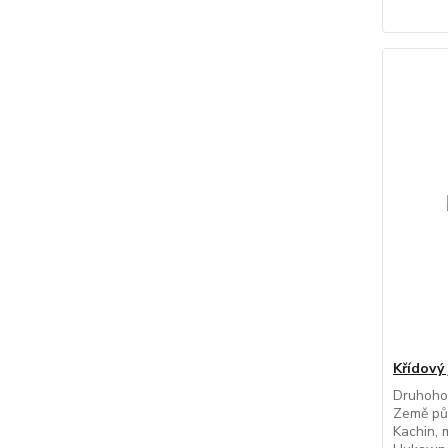
Křídový
Druhohor
Země pů
Kachin, 