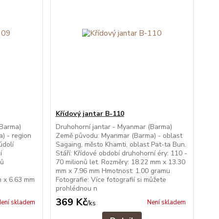
Křídový jantar B-110
(Barma)
Druhohorní jantar - Myanmar (Barma)
) - region
Země původu: Myanmar (Barma) - oblast
údolí
Sagaing, město Khamti, oblast Pat-ta Bun.
í
Stáří: Křídové období druhohorní éry: 110 -
nů
70 milionů let. Rozměry: 18.22 mm x 13.30
.
mm x 7.96 mm Hmotnost: 1.00 gramu
m x 6.63 mm
Fotografie: Více fotografií si můžete
prohlédnou n
369 Kč
ení skladem
Není skladem
/
ks