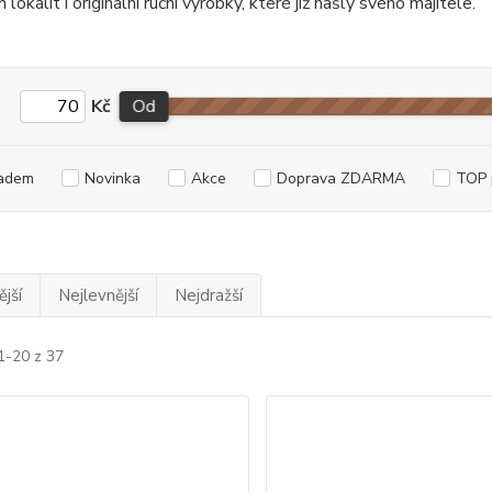
lokalit i originální ruční výrobky, které již našly svého majitele.
Kč
Od
adem
Novinka
Akce
Doprava ZDARMA
TOP 
jší
Nejlevnější
Nejdražší
1-20 z 37