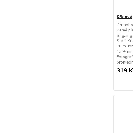
Křídový
Druhohor
Země pů
Sagaing,
Stáří: K
70 milio
13.94mm
Fotografi
prohléd
319 K