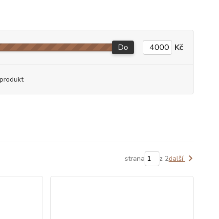
Do
Kč
produkt
strana
z 2
další