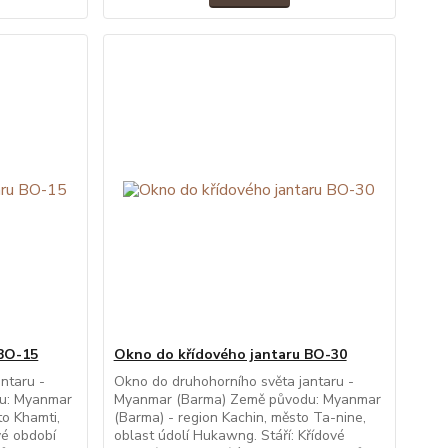
 BO-15
Okno do křídového jantaru BO-30
ntaru -
Okno do druhohorního světa jantaru -
u: Myanmar
Myanmar (Barma) Země původu: Myanmar
to Khamti,
(Barma) - region Kachin, město Ta-nine,
vé období
oblast údolí Hukawng. Stáří: Křídové