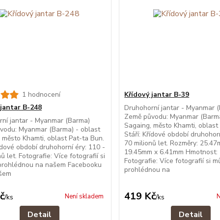
1 hodnocení
Křídový jantar B-39
 jantar B-248
Druhohorní jantar - Myanmar 
Země původu: Myanmar (Barma
ní jantar - Myanmar (Barma)
Sagaing, město Khamti, oblast
vodu: Myanmar (Barma) - oblast
Stáří: Křídové období druhohorn
 město Khamti, oblast Pat-ta Bun.
70 milionů let. Rozměry: 25.4
řídové období druhohorní éry: 110 -
19.45mm x 6.41mm Hmotnost: 
ů let. Fotografie: Více fotografií si
Fotografie: Více fotografií si 
prohlédnou na našem Facebooku
prohlédnou na
šem
č
419 Kč
Není skladem
N
/
ks
/
ks
Detail
Detail