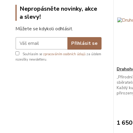
Nepropásněte novinky, akce
a slevy!
Můžete se kdykoli odhlásit.
Přihlásit se
Souhlasím se
zpracováním osobních údajů
za účelem
rozesílky newsletteru.
Druhoho
„Přírodn
sběratel
Každý ku
přirozen
1 650