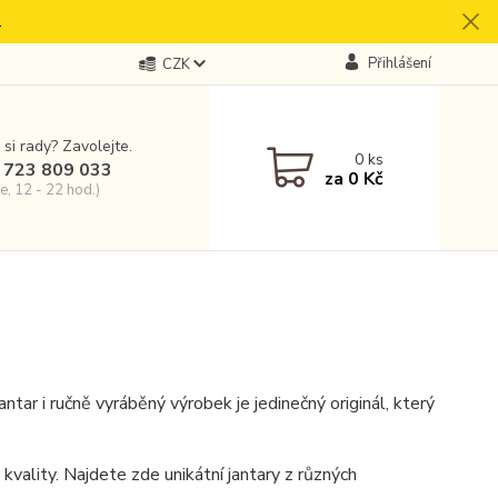
.
Přihlášení
CZK
 si rady? Zavolejte.
0
ks
 723 809 033
za
0 Kč
e, 12 - 22 hod.)
antar i ručně vyráběný výrobek je jedinečný originál, který
 kvality. Najdete zde unikátní jantary z různých