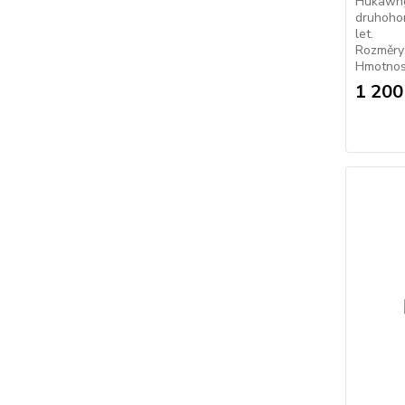
Hukawng.
druhohor
Rozměry
Hmotnost
1 200