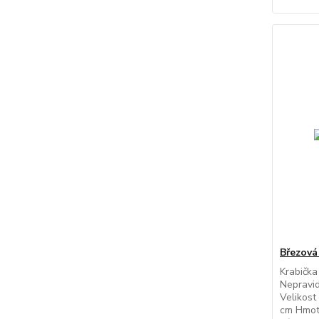
Březová
Krabička 
Nepravid
Velikost
cm Hmotn