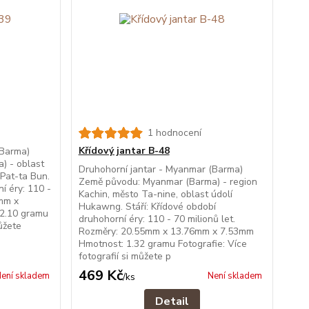
1 hodnocení
Křídový jantar B-48
(Barma)
) - oblast
Druhohorní jantar - Myanmar (Barma)
 Pat-ta Bun.
Země původu: Myanmar (Barma) - region
í éry: 110 -
Kachin, město Ta-nine, oblast údolí
7mm x
Hukawng. Stáří: Křídové období
2.10 gramu
druhohorní éry: 110 - 70 milionů let.
můžete
Rozměry: 20.55mm x 13.76mm x 7.53mm
Hmotnost: 1.32 gramu Fotografie: Více
fotografií si můžete p
469 Kč
ení skladem
Není skladem
/
ks
Detail