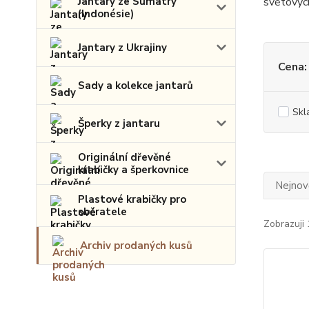
Jantary ze Sumatry
světových 
(Indonésie)
Jantary z Ukrajiny
Cena:
Sady a kolekce jantarů
Skl
Šperky z jantaru
Originální dřevěné
krabičky a šperkovnice
Nejnově
Plastové krabičky pro
sběratele
Zobrazuji 
Archiv prodaných kusů