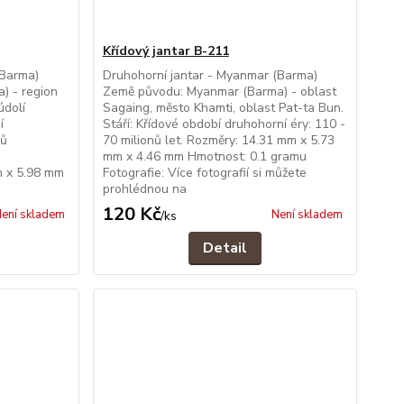
Křídový jantar B-211
(Barma)
Druhohorní jantar - Myanmar (Barma)
) - region
Země původu: Myanmar (Barma) - oblast
údolí
Sagaing, město Khamti, oblast Pat-ta Bun.
í
Stáří: Křídové období druhohorní éry: 110 -
nů
70 milionů let. Rozměry: 14.31 mm x 5.73
.
mm x 4.46 mm Hmotnost: 0.1 gramu
m x 5.98 mm
Fotografie: Více fotografií si můžete
prohlédnou na
120 Kč
ení skladem
Není skladem
/
ks
Detail