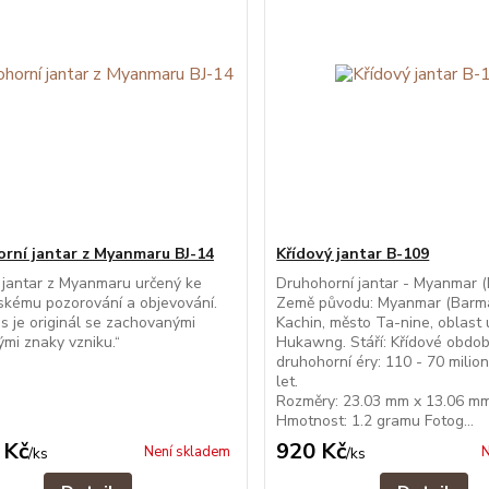
rní jantar z Myanmaru BJ-14
Křídový jantar B-109
í jantar z Myanmaru určený ke
Druhohorní jantar - Myanmar 
skému pozorování a objevování.
Země původu: Myanmar (Barma
s je originál se zachovanými
Kachin, město Ta-nine, oblast 
ými znaky vzniku.“
Hukawng. Stáří: Křídové obdob
druhohorní éry: 110 - 70 milio
let
Rozměry: 23.03 mm x 13.06 m
Hmotnost: 1.2 gramu Fotog...
 Kč
920 Kč
Není skladem
N
/
ks
/
ks