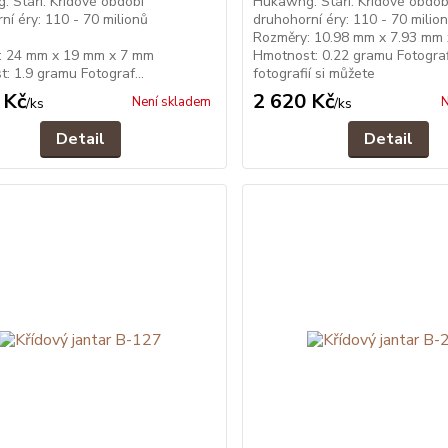
 Stáří: Křídové období
Hukawng. Stáří: Křídové obdob
ní éry: 110 - 70 milionů
druhohorní éry: 110 - 70 mil
let.
Rozměry: 10.98 mm x 7.93 mm
: 24 mm x 19 mm x 7 mm
Hmotnost: 0.22 gramu Fotograf
: 1.9 gramu Fotograf...
fotografií si můžete
 Kč
2 620 Kč
Není skladem
N
/
ks
/
ks
Detail
Detail