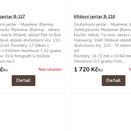
 jantar B-127
Křídový jantar B-210
ní jantar - Myanmar (Barma)
Druhohorní jantar - Myanmar 
vodu: Myanmar (Barma) - oblast
Země původu: Myanmar (Barma
 město Khamti, oblast Pat-ta Bun.
Kachin, město Ta-nine, oblast 
řídové období druhohorní éry: 110 -
Hukawng. Stáří: Křídové obdob
nů let. Rozměry: 17.09mm x
druhohorní éry: 110 - 70 milio
 x 9.63mm Hmotnost: 1.42 gramu
let
e: Více fotografií si můžete
Rozměry: 14.72 mm x 10.64 m
nou na n
Hmotnost: 0.7 gramu Foto...
č
1 720 Kč
Není skladem
N
/
ks
/
ks
Detail
Detail