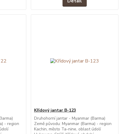
Detail
Křídový jantar B-123
(Barma)
Druhohorní jantar - Myanmar (Barma)
) - region
Země původu: Myanmar (Barma) - region
údolí
Kachin, město Ta-nine, oblast údolí