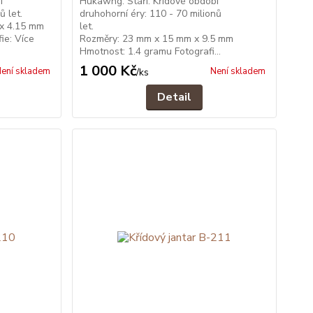
í
Hukawng. Stáří: Křídové období
ionů let.
druhohorní éry: 110 - 70 milionů
 x 4.15 mm
let.
ie: Více
Rozměry: 23 mm x 15 mm x 9.5 mm
Hmotnost: 1.4 gramu Fotografi...
1 000 Kč
ení skladem
Není skladem
/
ks
Detail