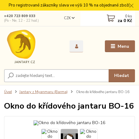
Pro registrované zákazníky sleva ve výši 10 % na objednané zboží.
0
ks
+420 723 809 033
CZK
za
0 Kč
(Po - Ne, 12 - 22 hod.)
Menu
Hledat
Úvod
Jantary z Myanmaru (Barma)
Okno do křídového jantaru BO-16
Okno do křídového jantaru BO-16