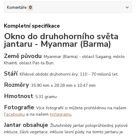
Komentáře
0
Kompletní specifikace
Okno do druhohorního světa
jantaru - Myanmar (Barma)
Země původu
: Myanmar (Barma) - oblast Sagaing, město
Khamti, oblast Pat-ta Bun.
Stáří
: Křídové období druhohorní éry: 110 - 70 milionů let.
Rozměry
: 35.90 mm x 28.28 mm x 10.47 mm
Hmotnost
: 5.31 gramu
Fotografie
: Více fotografií si můžete prohlédnou na našem
Facebooku
a na našem
Instagramu
.
Jantar obsahuje
: Žlutohnědý jantar poloprůhledný, pylové
inkluze, části vegetace, inkluze lesní půdy, na tomto jantaru je