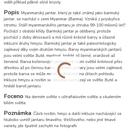
vidět příklad pěkné silné krusty.
Popis
: Myanmarský jantar, který je také známý jako barmský
jantar, se nachází v zemi Myanmar (Barma). Vzniká z pryskyřice
stromu. Stáří myanmarského jantaru je zhruba 99-100 milionů let?
Pochází z období křídy. Barmský jantar je oblíbený, protože
pochází z doby dinosaurů a má různé krásné barvy a úžasné
inkluzní druhy hmyzu. Barmský jantar je také paleontologicky
zajímavý díky svým druhům hmyzu. Barvy myanmarských jantarů
jsou velmi světle žluté, medové, hnědé až černé, oranžové až
červené. Barva kořenových jantarů od velmi světlé krémové přes
dřevitou až po černou barvu. Některé jantary jsou velmi zajímavé,
protože barva se může měnit v závislosti na úhlech pohledu.
Inkluze hmyzu a rostlin se obvykle nacházejí ve světle žluté a
hnědé barvě jantaru.
Foceno
: Na denním světle v ultrafialovém světle a studeném
bílém světle.
Poznámka
: Části rostlin, hmyz a další inkluze nacházející se
hluboko uvnitř jantaru tmavého, třešňového, nebo jiné tmavé
variety, jde špatně zachytit na fotografii.