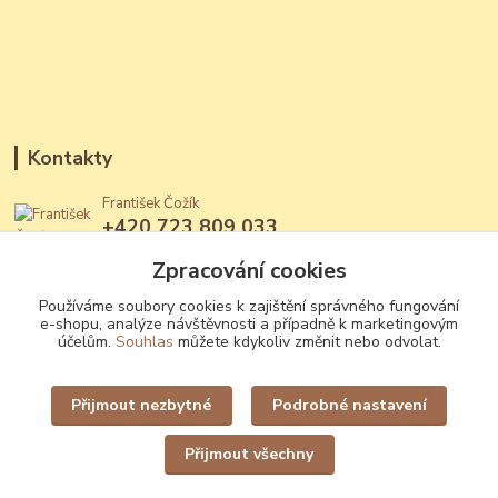
Kontakty
František Čožík
+420 723 809 033
(Po - Ne, 12 - 22 hod.)
Zpracování cookies
jantary@jantary.cz
Používáme soubory cookies k zajištění správného fungování
e-shopu, analýze návštěvnosti a případně k marketingovým
účelům.
Souhlas
můžete kdykoliv změnit nebo odvolat.
Přijmout nezbytné
Podrobné nastavení
Upravit sběr cookies.
Přijmout všechny