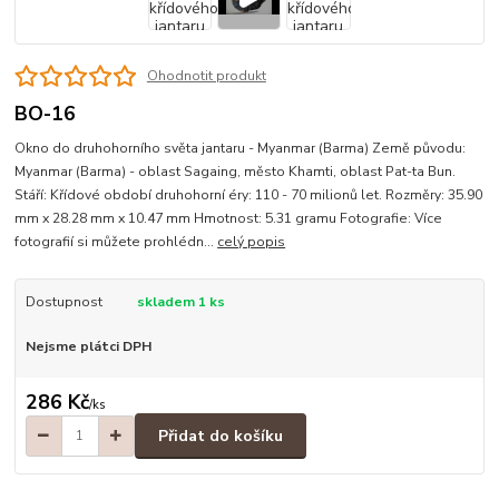
Ohodnotit produkt
BO-16
Okno do druhohorního světa jantaru - Myanmar (Barma) Země původu:
Myanmar (Barma) - oblast Sagaing, město Khamti, oblast Pat-ta Bun.
Stáří: Křídové období druhohorní éry: 110 - 70 milionů let. Rozměry: 35.90
mm x 28.28 mm x 10.47 mm Hmotnost: 5.31 gramu Fotografie: Více
fotografií si můžete prohlédn...
celý popis
Dostupnost
skladem 1 ks
Nejsme plátci DPH
286 Kč
/
ks
Přidat do košíku