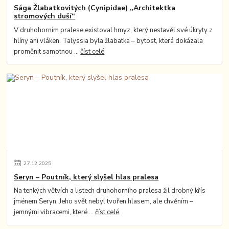
Sága Žlabatkovitých (Cynipidae) „Architektka
stromových duší“
V druhohorním pralese existoval hmyz, který nestavěl své úkryty z
hlíny ani vláken. Talyssia byla žlabatka – bytost, která dokázala
proměnit samotnou ...
číst celé
27
.
12
.
2025
Seryn – Poutník, který slyšel hlas pralesa
Na tenkých větvích a listech druhohorního pralesa žil drobný křís
jménem Seryn. Jeho svět nebyl tvořen hlasem, ale chvěním –
jemnými vibracemi, které ...
číst celé