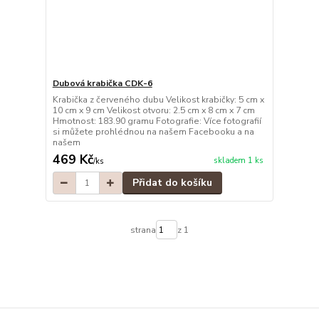
Dubová krabička CDK-6
Krabička z červeného dubu Velikost krabičky: 5 cm x
10 cm x 9 cm Velikost otvoru: 2.5 cm x 8 cm x 7 cm
Hmotnost: 183.90 gramu Fotografie: Více fotografií
si můžete prohlédnou na našem Facebooku a na
našem
469 Kč
skladem 1 ks
/
ks
Přidat do košíku
strana
z 1