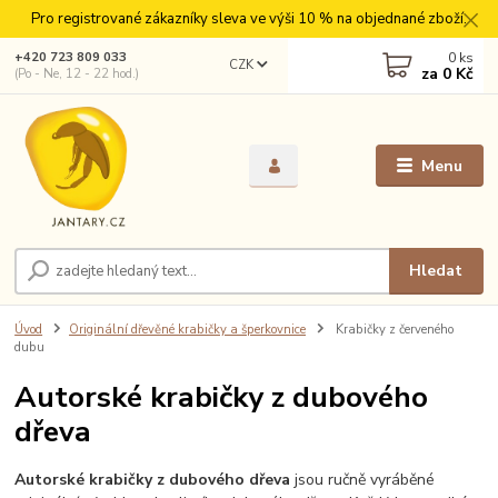
Pro registrované zákazníky sleva ve výši 10 % na objednané zboží.
0
ks
+420 723 809 033
CZK
za
0 Kč
(Po - Ne, 12 - 22 hod.)
Menu
Hledat
Úvod
Originální dřevěné krabičky a šperkovnice
Krabičky z červeného
dubu
Autorské krabičky z dubového
dřeva
Autorské krabičky z dubového dřeva
jsou ručně vyráběné