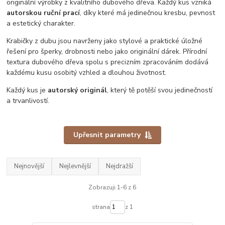
originální výrobky z kvalitního dubového dřeva. Každý kus vzniká
autorskou ruční prací
, díky které má jedinečnou kresbu, pevnost
a estetický charakter.
Krabičky z dubu jsou navrženy jako stylové a praktické úložné
řešení pro šperky, drobnosti nebo jako originální dárek. Přírodní
textura dubového dřeva spolu s precizním zpracováním dodává
každému kusu osobitý vzhled a dlouhou životnost.
Každý kus je
autorský originál
, který tě potěší svou jedinečností
a trvanlivostí.
Upřesnit parametry
Nejnovější
Nejlevnější
Nejdražší
Zobrazuji 1-6 z 6
strana
z 1