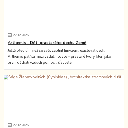
27
.
12
.
2025
Arthemis – Děti prastarého dechu Země
Ještě před tím, než se svět zaplnil hmyzem, existoval dech.
Arthemis patřila mezi vzdušnicovce – prastaré tvory, kteří jako
první dýchali vzduch pomoc...
číst celé
27
.
12
.
2025