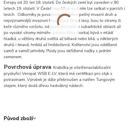
Evropy od 20. let 18. století. Do českých zemí byl zaveden v 90.
letech 19. století. V České republice se s ním lze setkat v parcích i
lesích. Odborníky je považován za nebezpečný invazní druh a
nejvýznamnější invazivní hrozbu pro české lesy. Jsou to stromy či
keře různého vzrůstu, od plazivých keřů v subarktické oblasti až
po vysoké stromy mírného pásma. Kůra (borka) bývá v mládí
hladká, u většiny druhů světlá až bělavá nebo bílá, u některých
druhů i tmavá, hnědá až hnědočerná. Květenství jsou oddělené
samčí a samičí jehnědy. Plody jsou okřídlené nažky s jedním
semenem.
Povrchová úprava
: Krabička je ošetřena
stabilizační
pryskyřicí Veropal WSB E-LV, která má certifikaci pro styk s
potravinami. Výrobek je dále přebroušen a natřen Tungovým
olejem, který dodá dřevu hedvábný nádech.
Původ zboží