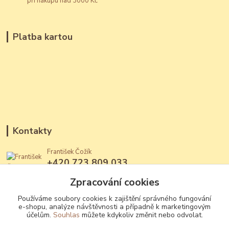
při nákupu nad 3000 Kč
Platba kartou
Kontakty
František Čožík
+420 723 809 033
(Po - Ne, 12 - 22 hod.)
Zpracování cookies
jantary@jantary.cz
Používáme soubory cookies k zajištění správného fungování
e-shopu, analýze návštěvnosti a případně k marketingovým
účelům.
Souhlas
můžete kdykoliv změnit nebo odvolat.