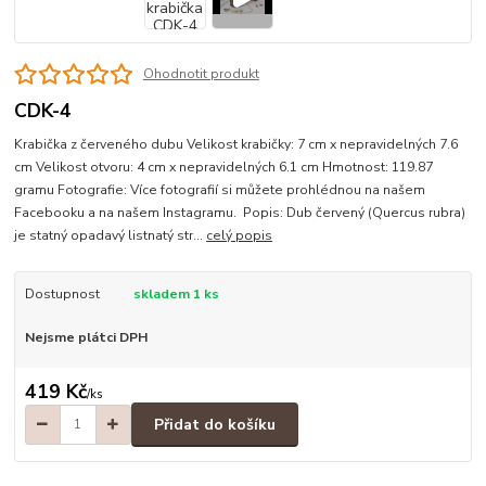
Ohodnotit produkt
CDK-4
Krabička z červeného dubu Velikost krabičky: 7 cm x nepravidelných 7.6
cm Velikost otvoru: 4 cm x nepravidelných 6.1 cm Hmotnost: 119.87
gramu Fotografie: Více fotografií si můžete prohlédnou na našem
Facebooku a na našem Instagramu. Popis: Dub červený (Quercus rubra)
je statný opadavý listnatý str...
celý popis
Dostupnost
skladem 1 ks
Nejsme plátci DPH
419 Kč
/
ks
Přidat do košíku