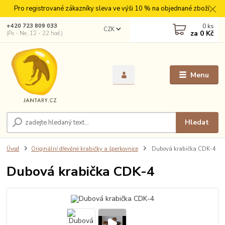
Pro registrované zákazníky sleva ve výši 10 % na objednané zboží.
0
ks
+420 723 809 033
CZK
za
0 Kč
(Po - Ne, 12 - 22 hod.)
Menu
Hledat
Úvod
Originální dřevěné krabičky a šperkovnice
Dubová krabička CDK-4
Dubová krabička CDK-4