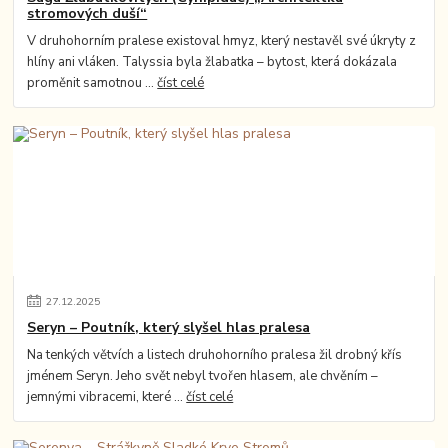
stromových duší“
V druhohorním pralese existoval hmyz, který nestavěl své úkryty z
hlíny ani vláken. Talyssia byla žlabatka – bytost, která dokázala
proměnit samotnou ...
číst celé
27
.
12
.
2025
Seryn – Poutník, který slyšel hlas pralesa
Na tenkých větvích a listech druhohorního pralesa žil drobný křís
jménem Seryn. Jeho svět nebyl tvořen hlasem, ale chvěním –
jemnými vibracemi, které ...
číst celé