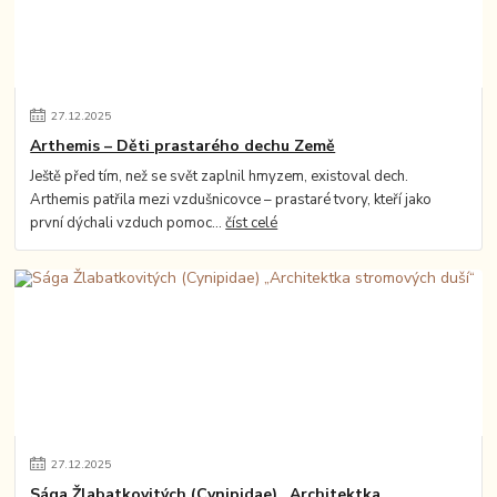
27
.
12
.
2025
Arthemis – Děti prastarého dechu Země
Ještě před tím, než se svět zaplnil hmyzem, existoval dech.
Arthemis patřila mezi vzdušnicovce – prastaré tvory, kteří jako
první dýchali vzduch pomoc...
číst celé
27
.
12
.
2025
Sága Žlabatkovitých (Cynipidae) „Architektka