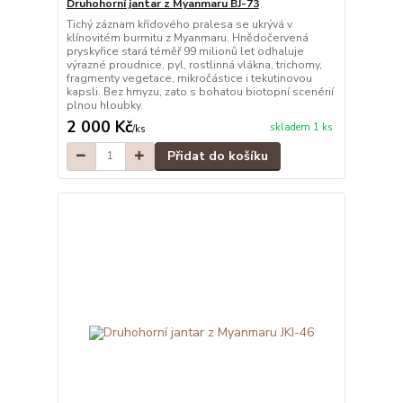
Druhohorní jantar z Myanmaru BJ-73
Tichý záznam křídového pralesa se ukrývá v
klínovitém burmitu z Myanmaru. Hnědočervená
pryskyřice stará téměř 99 milionů let odhaluje
výrazné proudnice, pyl, rostlinná vlákna, trichomy,
fragmenty vegetace, mikročástice i tekutinovou
kapsli. Bez hmyzu, zato s bohatou biotopní scenérií
plnou hloubky.
2 000 Kč
skladem 1 ks
/
ks
Přidat do košíku