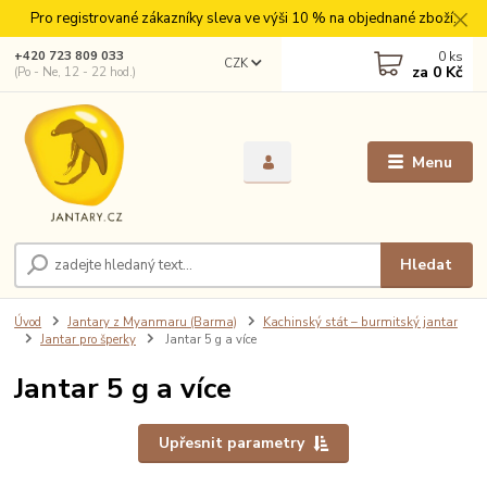
Pro registrované zákazníky sleva ve výši 10 % na objednané zboží.
0
ks
+420 723 809 033
CZK
za
0 Kč
(Po - Ne, 12 - 22 hod.)
Menu
Hledat
Úvod
Jantary z Myanmaru (Barma)
Kachinský stát – burmitský jantar
Jantar pro šperky
Jantar 5 g a více
Jantar 5 g a více
Upřesnit parametry