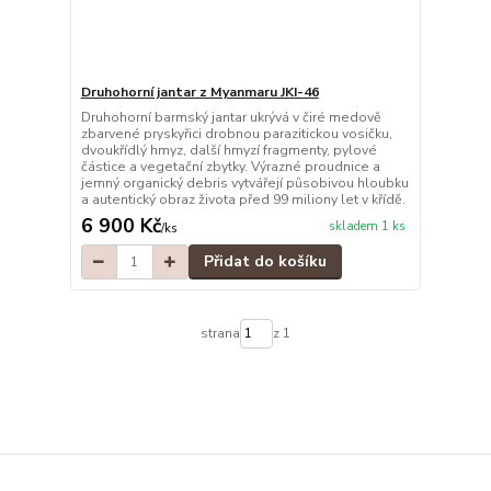
Druhohorní jantar z Myanmaru JKI-46
Druhohorní barmský jantar ukrývá v čiré medově
zbarvené pryskyřici drobnou parazitickou vosičku,
dvoukřídlý hmyz, další hmyzí fragmenty, pylové
částice a vegetační zbytky. Výrazné proudnice a
jemný organický debris vytvářejí působivou hloubku
a autentický obraz života před 99 miliony let v křídě.
6 900 Kč
skladem 1 ks
/
ks
Přidat do košíku
strana
z 1