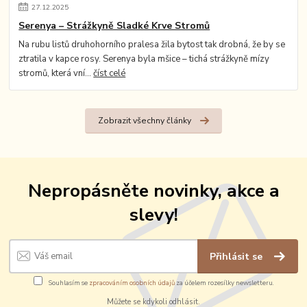
27
.
12
.
2025
Serenya – Strážkyně Sladké Krve Stromů
Na rubu listů druhohorního pralesa žila bytost tak drobná, že by se
ztratila v kapce rosy. Serenya byla mšice – tichá strážkyně mízy
stromů, která vní...
číst celé
Zobrazit všechny články
Nepropásněte novinky, akce a
slevy!
Přihlásit se
Souhlasím se
zpracováním osobních údajů
za účelem rozesílky newsletteru.
Můžete se kdykoli odhlásit.