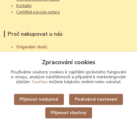
Kontakty
Certifikát původu jantaru
Proč nakupovat u nás
Originální zboží,
které jinde nekoupíte
Kvalita a pravost,
Zpracování cookies
za kterou ručíme
Používáme soubory cookies k zajištění správného fungování
Rychlé dodání
e-shopu, analýze návštěvnosti a případně k marketingovým
expedujeme do 24 h
účelům.
Souhlas
můžete kdykoliv změnit nebo odvolat.
Doprava zdarma
při nákupu nad 3000 Kč
Přijmout nezbytné
Podrobné nastavení
Přijmout všechny
Platba kartou