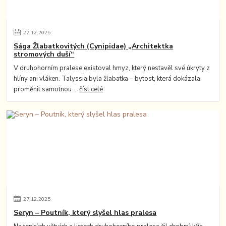
27
.
12
.
2025
Sága Žlabatkovitých (Cynipidae) „Architektka
stromových duší“
V druhohorním pralese existoval hmyz, který nestavěl své úkryty z
hlíny ani vláken. Talyssia byla žlabatka – bytost, která dokázala
proměnit samotnou ...
číst celé
27
.
12
.
2025
Seryn – Poutník, který slyšel hlas pralesa