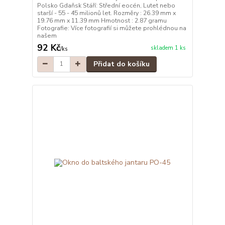
Polsko Gdaňsk Stáří: Střední eocén, Lutet nebo
starší - 55 - 45 milionů let. Rozměry : 26.39 mm x
19.76 mm x 11.39 mm Hmotnost : 2.87 gramu
Fotografie: Více fotografií si můžete prohlédnou na
našem
92 Kč
skladem 1 ks
/
ks
Přidat do košíku