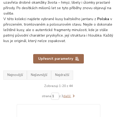
uzavřela drobné okamžiky života – hmyz, libely i úlomky prastaré
přírody. Po desítkách milionů let se tyto příběhy znovu objevují na
světle.
V této kolekci najdete vybrané kusy baltského jantaru z
Polska
v
přirozeném, tromlovaném a polosurovém stavu. Nejde o dokonale
leštěné kusy, ale o autentické fragmenty minulosti, kde je stále
patrný původní charakter pryskyřice, její struktura i hloubka. Každý
kus je originál, který nelze zopakovat.
Upřesnit parametry
Nejnovější
Nejlevnější
Nejdražší
Zobrazuji 1-20 z 44
strana
z 3
další