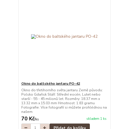
Okno do baltského jantaru PO-42
Okno do třetihorního světa jantaru Země původu:
Polsko Gdaňsk Stáří: Střední eocén, Lutet nebo
starší - 55 - 45 milionů let. Rozměry: 18.37 mm x
13.32 mm x 15.03 mm Hmotnost: 1.83 gramu
Fotografie: Více fotografií si můžete prohlédnou na
našem
70 Kč
skladem 1 ks
/
ks
Přidat do košíku