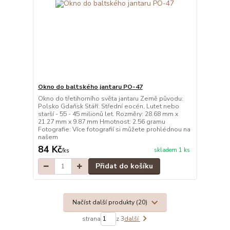
Okno do baltského jantaru PO-47
Okno do třetihorního světa jantaru Země původu:
Polsko Gdaňsk Stáří: Střední eocén, Lutet nebo
starší - 55 - 45 milionů let. Rozměry: 28.68 mm x
21.27 mm x 9.87 mm Hmotnost: 2.56 gramu
Fotografie: Více fotografií si můžete prohlédnou na
našem
84 Kč
skladem 1 ks
/
ks
Přidat do košíku
Načíst další produkty (20)
strana
z 3
další