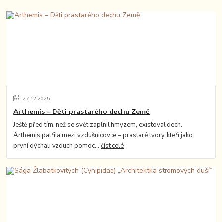
27
.
12
.
2025
Arthemis – Děti prastarého dechu Země
Ještě před tím, než se svět zaplnil hmyzem, existoval dech.
Arthemis patřila mezi vzdušnicovce – prastaré tvory, kteří jako
první dýchali vzduch pomoc...
číst celé