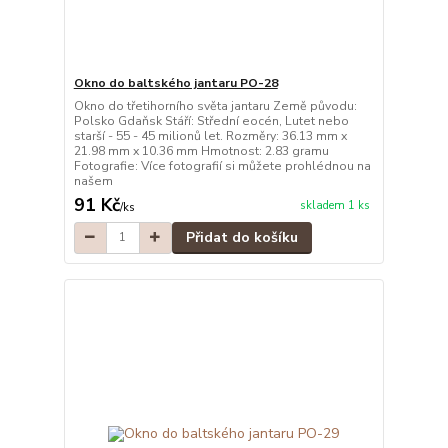
Okno do baltského jantaru PO-28
Okno do třetihorního světa jantaru Země původu:
Polsko Gdaňsk Stáří: Střední eocén, Lutet nebo
starší - 55 - 45 milionů let. Rozměry: 36.13 mm x
21.98 mm x 10.36 mm Hmotnost: 2.83 gramu
Fotografie: Více fotografií si můžete prohlédnou na
našem
91 Kč
skladem 1 ks
/
ks
Přidat do košíku