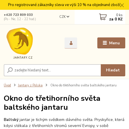
Pro registrované zákazníky sleva ve výši 10 % na objednané zboží.
0
ks
+420 723 809 033
CZK
za
0 Kč
(Po - Ne, 12 - 22 hod.)
Menu
Hledat
Úvod
Jantary z Polska
Okno do třetihorního světa baltského jantaru
Okno do třetihorního světa
baltského jantaru
Baltský
jantar je tichým svědkem dávného světa. Pryskyřice, která
kdysi stékala z třetihorních stromů severní Evropy, v sobě