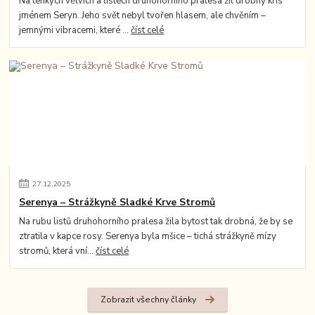
Na tenkých větvích a listech druhohorního pralesa žil drobný křís
jménem Seryn. Jeho svět nebyl tvořen hlasem, ale chvěním –
jemnými vibracemi, které ...
číst celé
27
.
12
.
2025
Serenya – Strážkyně Sladké Krve Stromů
Na rubu listů druhohorního pralesa žila bytost tak drobná, že by se
ztratila v kapce rosy. Serenya byla mšice – tichá strážkyně mízy
stromů, která vní...
číst celé
Zobrazit všechny články