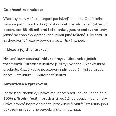
Co přesně zde najdete
Všechny kusy v této kategorii pocházejí z oblasti Gdaňského
zálivu a patří mezi
baltský jantar třetihorního stáří (střední
eocén, cca 55–45 milionů let)
. Jantary jsou
tromlované
, tedy
jemně mechanicky opracované, nikoli plně leštěné. Díky tomu si
zachovávají přirozený povrch a autentický vzhled.
Inkluze a jejich charakter
Některé kusy obsahují
inkluze hmyzu, libel nebo jejich
fragmentů
. Přítomnost inkluze je vždy uvedena u konkrétního
produktu. Každý kus je posuzován individuálně – liší se čirostí,
barvou, strukturou i viditelností inkluzí.
Autenticita a zpracování
Jantar není chemicky upravován, barven ani lisován. Jedná se o
100% přírodní fosilní pryskyřici
, očištěnou pouze mechanicky.
Právě drobné nepravidelnosti, prasklinky či vnitřní struktury jsou
důkazem přirozeného původu a stáří materiálu.