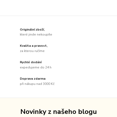
Originální zboží,
které jinde nekoupíte
Kvalita a pravost,
za kterou ručíme
Rychlé dodání
expedujeme do 24 h
Doprava zdarma
při nákupu nad 3000 Kč
Novinky z našeho blogu