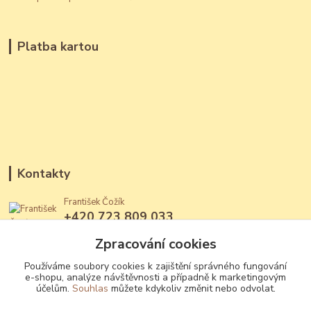
Platba kartou
Kontakty
František Čožík
+420 723 809 033
(Po - Ne, 12 - 22 hod.)
Zpracování cookies
jantary@jantary.cz
Používáme soubory cookies k zajištění správného fungování
e-shopu, analýze návštěvnosti a případně k marketingovým
účelům.
Souhlas
můžete kdykoliv změnit nebo odvolat.