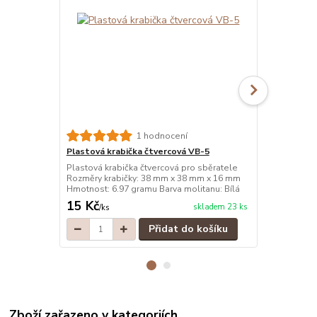
1 hodnocení
Plastová krabička čtvercová VB-5
Plastová kr
Plastová krabička čtvercová pro sběratele
Plastová kra
Rozměry krabičky: 38 mm x 38 mm x 16 mm
Rozměry kra
Hmotnost: 6.97 gramu Barva molitanu: Bílá
Hmotnost: 6.
15 Kč
15 Kč
skladem 23 ks
/
ks
/
ks
Přidat do košíku
Zboží zařazeno v kategoriích