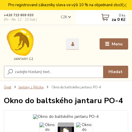
Pro registrované zákazníky sleva ve výši 10 % na objednané zboží.
0
ks
+420 723 809 033
CZK
za
0 Kč
(Po - Ne, 12 - 22 hod.)
Menu
Hledat
Úvod
Jantary z Polska
Okno do baltského jantaru PO-4
Okno do baltského jantaru PO-4