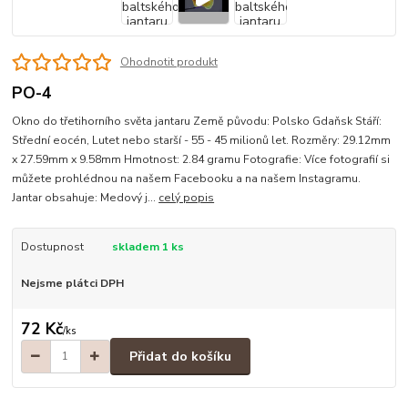
Ohodnotit produkt
PO-4
Okno do třetihorního světa jantaru Země původu: Polsko Gdaňsk Stáří:
Střední eocén, Lutet nebo starší - 55 - 45 milionů let. Rozměry: 29.12mm
x 27.59mm x 9.58mm Hmotnost: 2.84 gramu Fotografie: Více fotografií si
můžete prohlédnou na našem Facebooku a na našem Instagramu.
Jantar obsahuje: Medový j...
celý popis
Dostupnost
skladem 1 ks
Nejsme plátci DPH
72 Kč
/
ks
Přidat do košíku