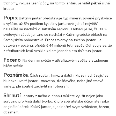
trichomy, inkluze lesní půdy, na tomto jantaru je vidět pěkná silná
krusta.
Popis
: Baltský jantar představuje typ mineralizované pryskyřice
s vyšším, až 8% podílem kyseliny jantarové, jehož největší
naleziště se nachází v Baltském regionu. Odhaduje se, že 90 %
světových zásob jantaru se nachází v Kaliningradské oblasti na
Sambijském poloostrově. Proces tvorby baltského jantaru je
datován v eocénu, přibližně 44 miliónů let nazpět. Odhaduje se, že
z třetihorních lesů vzniklo kolem jednoho sta tisíc tun jantaru.
Foceno
: Na denním světle v ultrafialovém světle a studeném
bílém světle.
Poznámka
: Části rostlin, hmyz a další inkluze nacházející se
hluboko uvnitř jantaru tmavého, třešňového, nebo jiné tmavé
variety, jde špatně zachytit na fotografii.
Shrnutí
: Jantary z mého e-shopu můžete využít nejen jako
surovinu pro Vaši další tvorbu, či pro sběratelské účely, ale i jako
originální dárek. Každý jantar je jedinečný svým vzhledem, řezem,
obsahem.