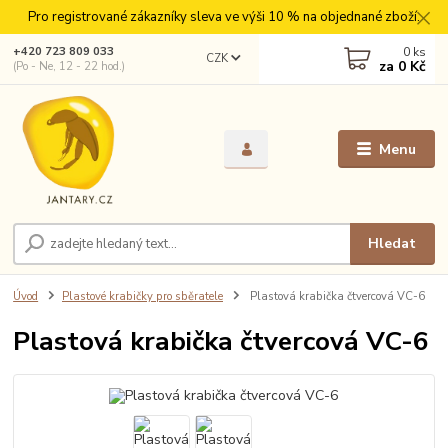
Pro registrované zákazníky sleva ve výši 10 % na objednané zboží.
0
ks
+420 723 809 033
CZK
za
0 Kč
(Po - Ne, 12 - 22 hod.)
Menu
Hledat
Úvod
Plastové krabičky pro sběratele
Plastová krabička čtvercová VC-6
Plastová krabička čtvercová VC-6