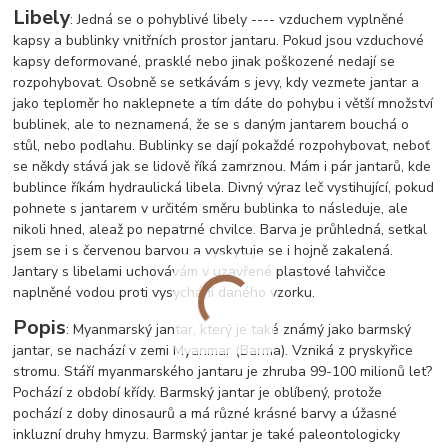
Libely
: Jedná se o pohyblivé libely ---- vzduchem vyplněné
kapsy a bublinky vnitřních prostor jantaru. Pokud jsou vzduchové
kapsy deformované, prasklé nebo jinak poškozené nedají se
rozpohybovat. Osobně se setkávám s jevy, kdy vezmete jantar a
jako teploměr ho naklepnete a tím dáte do pohybu i větší množství
bublinek, ale to neznamená, že se s daným jantarem bouchá o
stůl, nebo podlahu. Bublinky se dají pokaždé rozpohybovat, neboť
se někdy stává jak se lidově říká zamrznou. Mám i pár jantarů, kde
bublince říkám hydraulická libela. Divný výraz leč vystihující, pokud
pohnete s jantarem v určitém směru bublinka to následuje, ale
nikoli hned, ale
až po nepatrné chvilce. Barva je průhledná, setkal
jsem se i s červenou barvou a vyskytuje se i hojně zakalená.
Jantary s libelami uchovávám v uzavřené plastové lahvičce
naplněné vodou proti vysychání daného vzorku.
Popis
: Myanmarský jantar, který je také známý jako barmský
jantar, se nachází v zemi Myanmar (Barma). Vzniká z pryskyřice
stromu. Stáří myanmarského jantaru je zhruba 99-100 milionů let?
Pochází z období křídy. Barmský jantar je oblíbený, protože
pochází z doby dinosaurů a má různé krásné barvy a úžasné
inkluzní druhy hmyzu. Barmský jantar je také paleontologicky