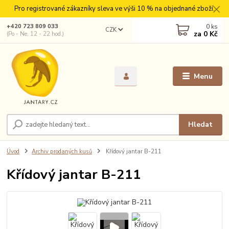
Pro registrované zákazníky sleva ve výši 10 % na objednané zboží.
0
ks
+420 723 809 033
CZK
za
0 Kč
(Po - Ne, 12 - 22 hod.)
Menu
Hledat
Úvod
Archiv prodaných kusů
Křídový jantar B-211
Křídový jantar B-211