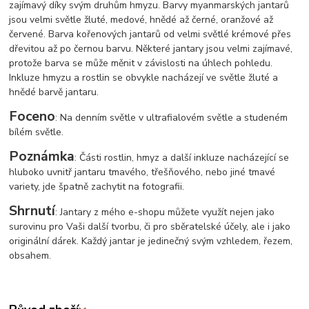
zajímavý díky svým druhům hmyzu. Barvy myanmarských jantarů
jsou velmi světle žluté, medové, hnědé až černé, oranžové až
červené. Barva kořenových jantarů od velmi světlé krémové přes
dřevitou až po černou barvu. Některé jantary jsou velmi zajímavé,
protože barva se může měnit v závislosti na úhlech pohledu.
Inkluze hmyzu a rostlin se obvykle nacházejí ve světle žluté a
hnědé barvě jantaru.
Foceno
: Na denním světle v ultrafialovém světle a studeném
bílém světle.
Poznámka
: Části rostlin, hmyz a další inkluze nacházející se
hluboko uvnitř jantaru tmavého, třešňového, nebo jiné tmavé
variety, jde špatně zachytit na fotografii.
Shrnutí
: Jantary z mého e-shopu můžete využít nejen jako
surovinu pro Vaši další tvorbu, či pro sběratelské účely, ale i jako
originální dárek. Každý jantar je jedinečný svým vzhledem, řezem,
obsahem.