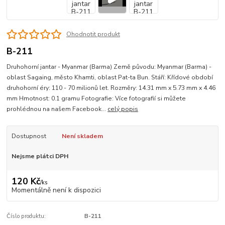
Ohodnotit produkt
B-211
Druhohorní jantar - Myanmar (Barma) Země původu: Myanmar (Barma) -
oblast Sagaing, město Khamti, oblast Pat-ta Bun. Stáří: Křídové období
druhohorní éry: 110 - 70 milionů let. Rozměry: 14.31 mm x 5.73 mm x 4.46
mm Hmotnost: 0.1 gramu Fotografie: Více fotografií si můžete
prohlédnou na našem Facebook...
celý popis
Dostupnost
Není skladem
Nejsme plátci DPH
120 Kč
/
ks
Momentálně není k dispozici
Číslo produktu:
B-211