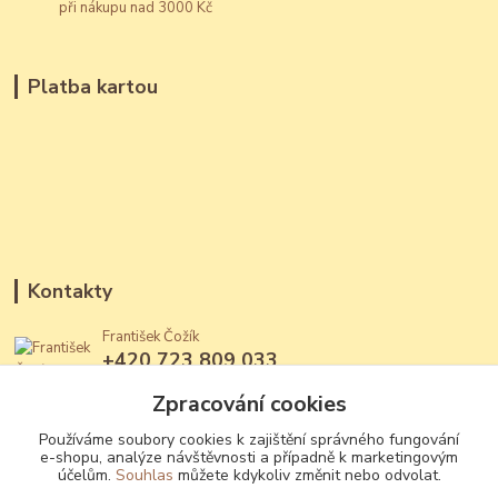
při nákupu nad 3000 Kč
Platba kartou
Kontakty
František Čožík
+420 723 809 033
(Po - Ne, 12 - 22 hod.)
Zpracování cookies
jantary@jantary.cz
Používáme soubory cookies k zajištění správného fungování
e-shopu, analýze návštěvnosti a případně k marketingovým
účelům.
Souhlas
můžete kdykoliv změnit nebo odvolat.