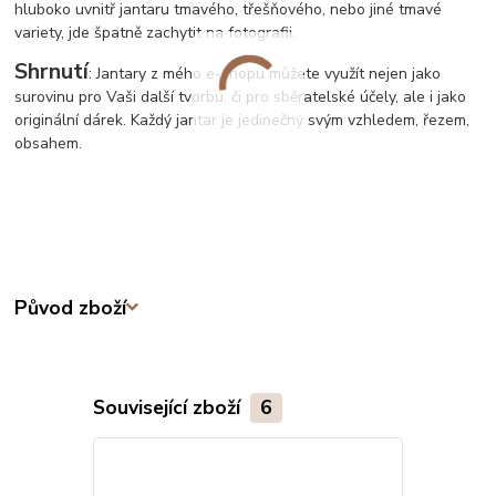
hluboko uvnitř jantaru tmavého, třešňového, nebo jiné tmavé
variety, jde špatně zachytit na fotografii.
Shrnutí
: Jantary z mého e-shopu můžete využít nejen jako
surovinu pro Vaši další tvorbu, či pro sběratelské účely, ale i jako
originální dárek. Každý jantar je jedinečný svým vzhledem, řezem,
obsahem.
Původ zboží
Související zboží
6