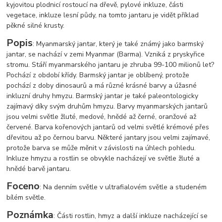
kyjovitou plodnicí rostoucí na dřevě, pylové inkluze, části
vegetace, inkluze lesní půdy, na tomto jantaru je vidět příklad
pěkné silné krusty.
Popis
: Myanmarský jantar, který je také známý jako barmský
jantar, se nachází v zemi Myanmar (Barma). Vzniká z pryskyřice
stromu. Stáří myanmarského jantaru je zhruba 99-100 milionů let?
Pochází z období křídy. Barmský jantar je oblíbený, protože
pochází z doby dinosaurů a má různé krásné barvy a úžasné
inkluzní druhy hmyzu. Barmský jantar je také paleontologicky
zajímavý díky svým druhům hmyzu. Barvy myanmarských jantarů
jsou velmi světle žluté, medové, hnědé až černé, oranžové až
červené. Barva kořenových jantarů od velmi světlé krémové přes
dřevitou až po černou barvu. Některé jantary jsou velmi zajímavé,
protože barva se může měnit v závislosti na úhlech pohledu.
Inkluze hmyzu a rostlin se obvykle nacházejí ve světle žluté a
hnědé barvě jantaru.
Foceno
: Na denním světle v ultrafialovém světle a studeném
bílém světle.
Poznámka
: Části rostlin, hmyz a další inkluze nacházející se