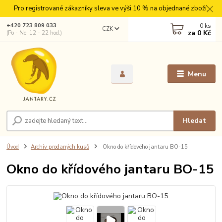
Pro registrované zákazníky sleva ve výši 10 % na objednané zboží.
0
ks
+420 723 809 033
CZK
za
0 Kč
(Po - Ne, 12 - 22 hod.)
Menu
Hledat
Úvod
Archiv prodaných kusů
Okno do křídového jantaru BO-15
Okno do křídového jantaru BO-15