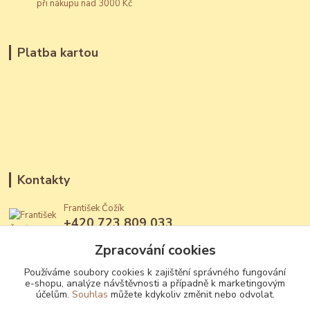
při nákupu nad 3000 Kč
Platba kartou
Kontakty
František Čožík
+420 723 809 033
(Po - Ne, 12 - 22 hod.)
Zpracování cookies
jantary@jantary.cz
Používáme soubory cookies k zajištění správného fungování
e-shopu, analýze návštěvnosti a případně k marketingovým
účelům.
Souhlas
můžete kdykoliv změnit nebo odvolat.