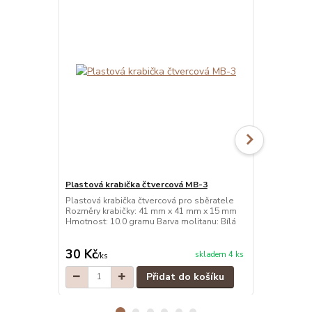
Plastová krabička čtvercová MB-3
Plastová kr
Plastová krabička čtvercová pro sběratele
Plastová kra
Rozměry krabičky: 41 mm x 41 mm x 15 mm
Rozměry kra
Hmotnost: 10.0 gramu Barva molitanu: Bílá
Hmotnost: 10
30 Kč
30 Kč
skladem 4 ks
/
ks
/
ks
Přidat do košíku