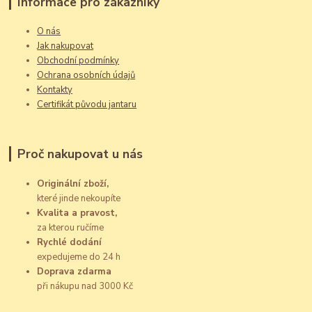
Informace pro zákazníky
O nás
Jak nakupovat
Obchodní podmínky
Ochrana osobních údajů
Kontakty
Certifikát původu jantaru
Proč nakupovat u nás
Originální zboží,
které jinde nekoupíte
Kvalita a pravost,
za kterou ručíme
Rychlé dodání
expedujeme do 24 h
Doprava zdarma
při nákupu nad 3000 Kč