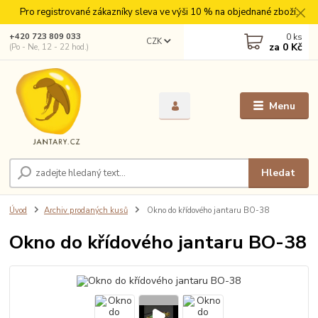
Pro registrované zákazníky sleva ve výši 10 % na objednané zboží.
0
ks
+420 723 809 033
CZK
za
0 Kč
(Po - Ne, 12 - 22 hod.)
Menu
Hledat
Úvod
Archiv prodaných kusů
Okno do křídového jantaru BO-38
Okno do křídového jantaru BO-38