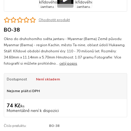
Ohodnotit produkt
BO-38
Okno do druhohorního světa jantaru - Myanmar (Barma) Země původu:
Myanmar (Barma) - region Kachin, město Ta-nine, oblast údolí Hukawng.
Stáří: Křídové období druhohorní éry: 110 - 70 milionů let. Rozměry:
34.60mm x 11.14mm x 5.70mm Hmotnost: 1.07 gramu Fotografie: Více
fotografií si můžete prohlédno...
celý popis
Dostupnost
Není skladem
Nejsme plátci DPH
74 Kč
/
ks
Momentálně není k dispozici
Číslo produktu:
BO-38