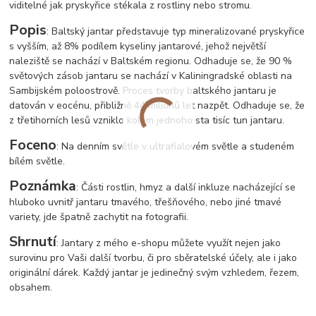
viditelné jak pryskyřice stékala z rostliny nebo stromu.
Popis
: Baltský jantar představuje typ mineralizované pryskyřice
s vyšším, až 8% podílem kyseliny jantarové, jehož největší
naleziště se nachází v Baltském regionu. Odhaduje se, že 90 %
světových zásob jantaru se nachází v Kaliningradské oblasti na
Sambijském poloostrově. Proces tvorby baltského jantaru je
datován v eocénu, přibližně 44 miliónů let nazpět. Odhaduje se, že
z třetihorních lesů vzniklo kolem jednoho sta tisíc tun jantaru.
Foceno
: Na denním světle v ultrafialovém světle a studeném
bílém světle.
Poznámka
: Části rostlin, hmyz a další inkluze nacházející se
hluboko uvnitř jantaru tmavého, třešňového, nebo jiné tmavé
variety, jde špatně zachytit na fotografii.
Shrnutí
: Jantary z mého e-shopu můžete využít nejen jako
surovinu pro Vaši další tvorbu, či pro sběratelské účely, ale i jako
originální dárek. Každý jantar je jedinečný svým vzhledem, řezem,
obsahem.