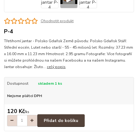
Ohodnotit produkt
P-4
Třetihorní jantar - Polsko Gdaňsk Země původu: Polsko Gdaňsk Stáří:
Střední eocén, Lutet nebo starší - 55 - 45 milionů let. Rozměry: 37.23 mm
x 16.00 mm x 11.23 mm Hmotnost: 2.95 gramu Fotografie: Více fotografií
si můžete prohlédnou na našem Facebooku a na našem Instagramu.
Jantar obsahuje: Žluto...
celý popis
Dostupnost
skladem 1 ks
Nejsme plátci DPH
120 Kč
/
ks
Přidat do košíku