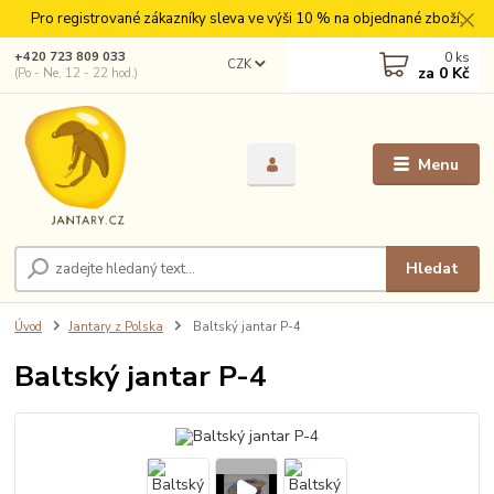
Pro registrované zákazníky sleva ve výši 10 % na objednané zboží.
0
ks
+420 723 809 033
CZK
za
0 Kč
(Po - Ne, 12 - 22 hod.)
Menu
Hledat
Úvod
Jantary z Polska
Baltský jantar P-4
Baltský jantar P-4