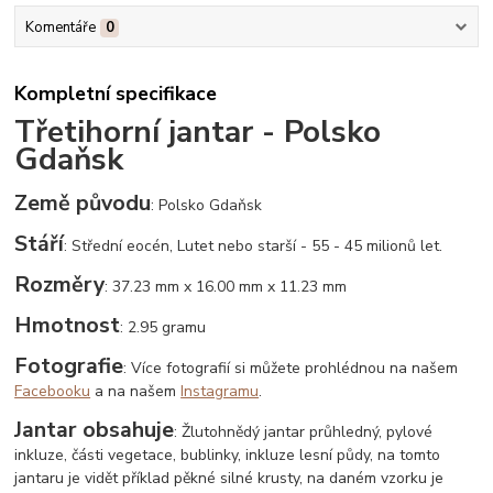
Komentáře
0
Kompletní specifikace
Třetihorní jantar - Polsko
Gdaňsk
Země původu
: Polsko Gdaňsk
Stáří
: Střední eocén, Lutet nebo starší - 55 - 45 milionů let.
Rozměry
: 37.23 mm x 16.00 mm x 11.23 mm
Hmotnost
: 2.95 gramu
Fotografie
: Více fotografií si můžete prohlédnou na našem
Facebooku
a na našem
Instagramu
.
Jantar obsahuje
: Žlutohnědý jantar průhledný, pylové
inkluze, části vegetace, bublinky, inkluze lesní půdy, na tomto
jantaru je vidět příklad pěkné silné krusty, na daném vzorku je