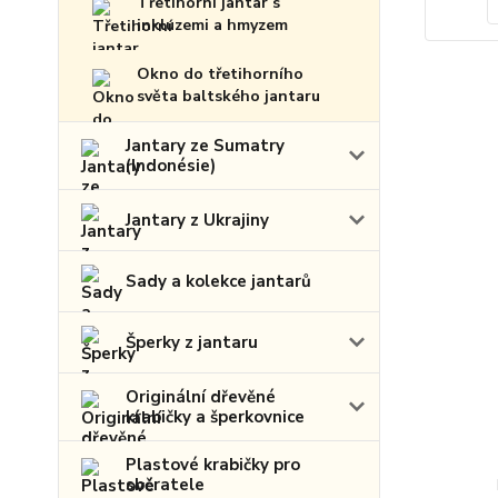
Třetihorní jantar s
inkluzemi a hmyzem
Okno do třetihorního
světa baltského jantaru
Jantary ze Sumatry
(Indonésie)
Jantary z Ukrajiny
Sady a kolekce jantarů
Šperky z jantaru
Originální dřevěné
krabičky a šperkovnice
Plastové krabičky pro
sběratele