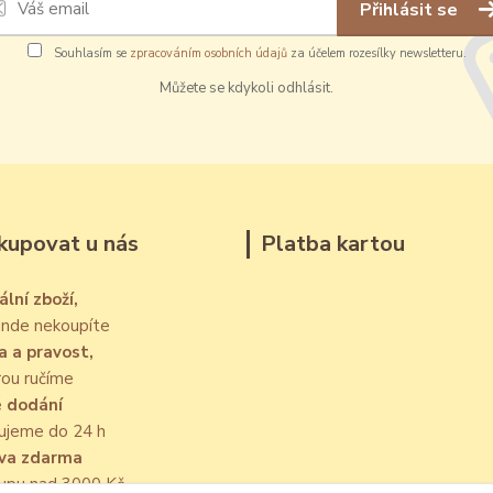
Přihlásit se
Souhlasím se
zpracováním osobních údajů
za účelem rozesílky newsletteru.
Můžete se kdykoli odhlásit.
kupovat u nás
Platba kartou
ální zboží,
jinde nekoupíte
a a pravost,
rou ručíme
é dodání
ujeme do 24 h
va zdarma
kupu nad 3000 Kč