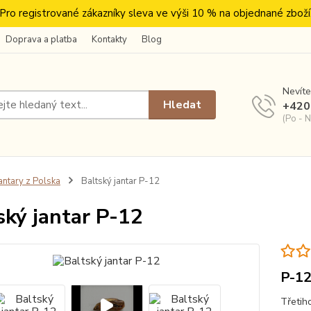
Pro registrované zákazníky sleva ve výši 10 % na objednané zboží
Doprava a platba
Kontakty
Blog
Nevíte
Hledat
+420
(Po - N
antary z Polska
Baltský jantar P-12
ský jantar P-12
P-1
Třetih