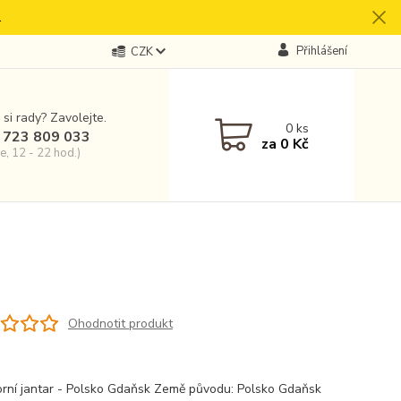
.
Přihlášení
CZK
 si rady? Zavolejte.
0
ks
 723 809 033
za
0 Kč
e, 12 - 22 hod.)
Ohodnotit produkt
2
orní jantar - Polsko Gdaňsk Země původu: Polsko Gdaňsk