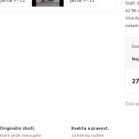
Stáří: 
42.96 
Více f
našem 
Dos
Nej
27
Číslo p
Originální zboží,
Kvalita a pravost,
které jinde nekoupíte
za kterou ručíme