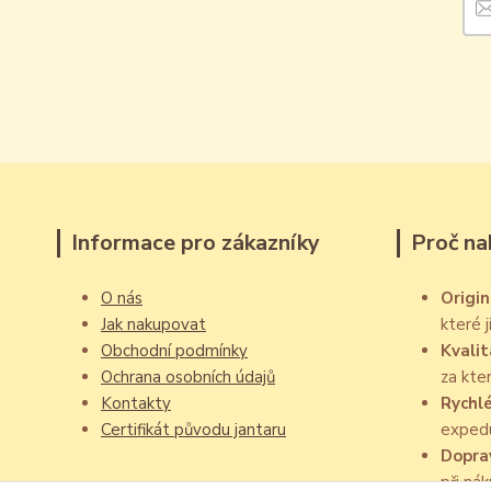
Informace pro zákazníky
Proč na
O nás
Origin
Jak nakupovat
které 
Obchodní podmínky
Kvalit
Ochrana osobních údajů
za kte
Kontakty
Rychl
Certifikát původu jantaru
exped
Dopra
při ná