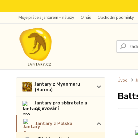
Moje práce s jantarem – nálezy
O nás
Obchodní podmínky
Úvod
J
Jantary z Myanmaru
(Barma)
Balt
Jantary pro sběratele a
objevování
Jantary z Polska