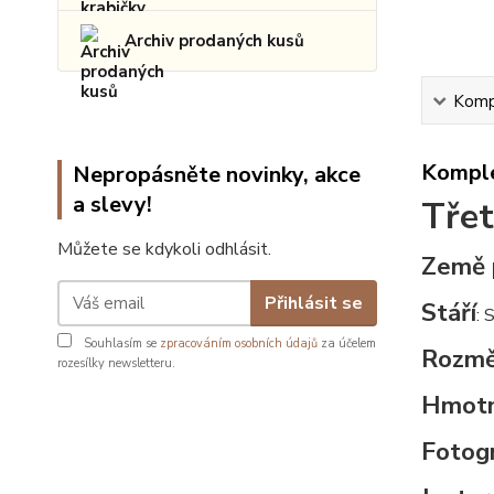
Archiv prodaných kusů
Kompl
Komple
Nepropásněte novinky, akce
a slevy!
Třet
Můžete se kdykoli odhlásit.
Země 
Přihlásit se
Stáří
: 
Souhlasím se
zpracováním osobních údajů
za účelem
Rozmě
rozesílky newsletteru.
Hmot
Fotogr