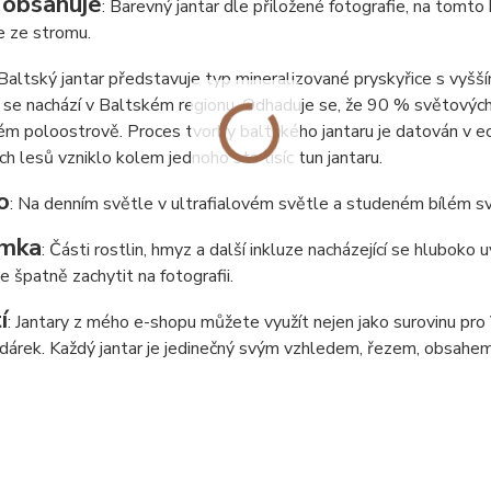
 obsahuje
: Barevný jantar dle přiložené fotografie, na tomt
e ze stromu.
 Baltský jantar představuje typ mineralizované pryskyřice s vyšš
 se nachází v Baltském regionu. Odhaduje se, že 90 % světových 
m poloostrově. Proces tvorby baltského jantaru je datován v eoc
ích lesů vzniklo kolem jednoho sta tisíc tun jantaru.
o
: Na denním světle v ultrafialovém světle a studeném bílém sv
mka
: Části rostlin, hmyz a další inkluze nacházející se hluboko
de špatně zachytit na fotografii.
í
: Jantary z mého e-shopu můžete využít nejen jako surovinu pro Va
í dárek. Každý jantar je jedinečný svým vzhledem, řezem, obsahem