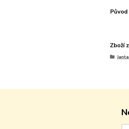
Původ 
Zboží 
Janta
N