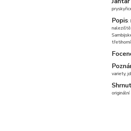
Jantar
pryskyřic
Popis
:
naleziště
Sambijské
třetihorn
Focen
Pozná
variety, j
Shrnut
origináln