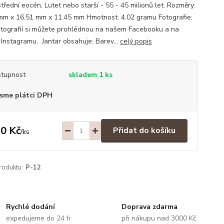
Střední eocén, Lutet nebo starší - 55 - 45 milionů let. Rozměry:
mm x 16.51 mm x 11.45 mm Hmotnost: 4.02 gramu Fotografie:
otografií si můžete prohlédnou na našem Facebooku a na
Instagramu. Jantar obsahuje: Barev...
celý popis
tupnost
skladem 1 ks
sme plátci DPH
0 Kč
Přidat do košíku
/
ks
roduktu:
P-12
Rychlé dodání
Doprava zdarma
expedujeme do 24 h
při nákupu nad 3000 Kč