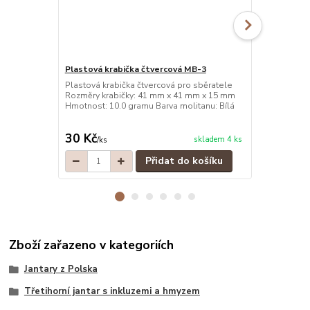
Plastová krabička čtvercová MB-3
Plastová kr
Plastová krabička čtvercová pro sběratele
Plastová kra
Rozměry krabičky: 41 mm x 41 mm x 15 mm
Rozměry kra
Hmotnost: 10.0 gramu Barva molitanu: Bílá
Hmotnost: 10
30 Kč
30 Kč
skladem 4 ks
/
ks
/
ks
Přidat do košíku
Zboží zařazeno v kategoriích
Jantary z Polska
Třetihorní jantar s inkluzemi a hmyzem