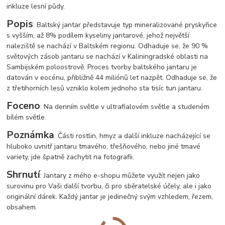
inkluze lesní půdy.
Popis
: Baltský jantar představuje typ mineralizované pryskyřice
s vyšším, až 8% podílem kyseliny jantarové, jehož největší
naleziště se nachází v Baltském regionu. Odhaduje se, že 90 %
světových zásob jantaru se nachází v Kaliningradské oblasti na
Sambijském poloostrově. Proces tvorby baltského jantaru je
datován v eocénu, přibližně 44 miliónů let nazpět. Odhaduje se, že
z třetihorních lesů vzniklo kolem jednoho sta tisíc tun jantaru.
Foceno
: Na denním světle v ultrafialovém světle a studeném
bílém světle.
Poznámka
: Části rostlin, hmyz a další inkluze nacházející se
hluboko uvnitř jantaru tmavého, třešňového, nebo jiné tmavé
variety, jde špatně zachytit na fotografii.
Shrnutí
: Jantary z mého e-shopu můžete využít nejen jako
surovinu pro Vaši další tvorbu, či pro sběratelské účely, ale i jako
originální dárek. Každý jantar je jedinečný svým vzhledem, řezem,
obsahem.