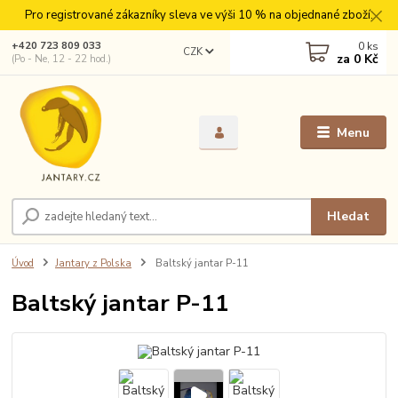
Pro registrované zákazníky sleva ve výši 10 % na objednané zboží.
0
ks
+420 723 809 033
CZK
za
0 Kč
(Po - Ne, 12 - 22 hod.)
Menu
Hledat
Úvod
Jantary z Polska
Baltský jantar P-11
Baltský jantar P-11