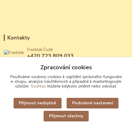
Kontakty
František Čožík
+420 723 809 033
(Po - Ne, 12 - 22 hod.)
Zpracování cookies
jantary@jantary.cz
Používáme soubory cookies k zajištění správného fungování
e-shopu, analýze návštěvnosti a případně k marketingovým
účelům.
Souhlas
můžete kdykoliv změnit nebo odvolat.
Přijmout nezbytné
Podrobné nastavení
Upravit sběr cookies.
Přijmout všechny
Vytvořeno na
Eshop-rychle.cz