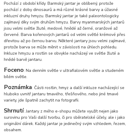
Pochází z období křídy. Barmský jantar je oblíbený, protože
pochází z doby dinosaurů a má různé krásné barvy a úžasné
inkluzní druhy hmyzu. Barmský jantar je také paleontologicky
zajímavý díky svým druhům hmyzu. Barvy myanmarských jantarů
jsou velmi světle žluté, medové, hnědé až černé, oranžové až
červené. Barva kořenových jantarů od velmi světlé krémové přes
dřevitou až po černou barvu. Některé jantary jsou velmi zajímavé,
protože barva se může měnit v závislosti na úhlech pohledu.
Inkluze hmyzu a rostlin se obvykle nacházejí ve světle žluté a
hnědé barvě jantaru.
Foceno
: Na denním světle v ultrafialovém světle a studeném
bílém světle.
Poznámka
: Části rostlin, hmyz a další inkluze nacházející se
hluboko uvnitř jantaru tmavého, třešňového, nebo jiné tmavé
variety, jde špatně zachytit na fotografii.
Shrnutí
: Jantary z mého e-shopu můžete využít nejen jako
surovinu pro Vaši další tvorbu, či pro sběratelské účely, ale i jako
originální dárek. Každý jantar je jedinečný svým vzhledem, řezem,
obsahem.