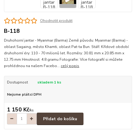
Ohodnotit produkt
B-118
Druhohorní jantar - Myanmar (Barma) Země původu: Myanmar (Barma) -
oblast Sagaing, město Khamti, oblast Pat-ta Bun. Stáří: Křídové období
druhohorní éry: 110 - 70 milionů let. Rozměry: 30.81 mm x 20.85 mm x
12.75 mm Hmotnost: 4.8 gramu Fotografie: Více fotografií si můžete
prohlédnou na našem Facebo...
celý popis
Dostupnost
skladem 1 ks
Nejsme plátci DPH
1 150 Kč
/
ks
Přidat do košíku