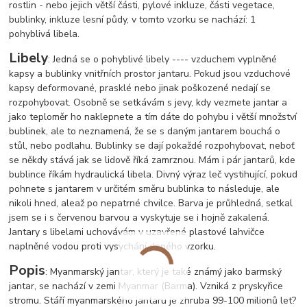
rostlin - nebo jejich větší části, pylové inkluze, části vegetace,
bublinky, inkluze lesní půdy, v tomto vzorku se nachází: 1
pohyblivá libela.
Libely
: Jedná se o pohyblivé libely ---- vzduchem vyplněné
kapsy a bublinky vnitřních prostor jantaru. Pokud jsou vzduchové
kapsy deformované, prasklé nebo jinak poškozené nedají se
rozpohybovat. Osobně se setkávám s jevy, kdy vezmete jantar a
jako teploměr ho naklepnete a tím dáte do pohybu i větší množství
bublinek, ale to neznamená, že se s daným jantarem bouchá o
stůl, nebo podlahu. Bublinky se dají pokaždé rozpohybovat, neboť
se někdy stává jak se lidově říká zamrznou. Mám i pár jantarů, kde
bublince říkám hydraulická libela. Divný výraz leč vystihující, pokud
pohnete s jantarem v určitém směru bublinka to následuje, ale
nikoli hned, ale
až po nepatrné chvilce. Barva je průhledná, setkal
jsem se i s červenou barvou a vyskytuje se i hojně zakalená.
Jantary s libelami uchovávám v uzavřené plastové lahvičce
naplněné vodou proti vysychání daného vzorku.
Popis
: Myanmarský jantar, který je také známý jako barmský
jantar, se nachází v zemi Myanmar (Barma). Vzniká z pryskyřice
stromu. Stáří myanmarského jantaru je zhruba 99-100 milionů let?