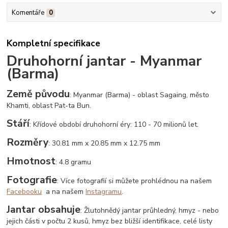
Komentáře
0
Kompletní specifikace
Druhohorní jantar - Myanmar
(Barma)
Země původu
: Myanmar (Barma) - oblast Sagaing, město
Khamti, oblast Pat-ta Bun.
Stáří
: Křídové období druhohorní éry: 110 - 70 milionů let.
Rozměry
: 30.81 mm x 20.85 mm x 12.75 mm
Hmotnost
: 4.8 gramu
Fotografie
: Více fotografií si můžete prohlédnou na našem
Facebooku
a na našem
Instagramu
.
Jantar obsahuje
: Žlutohnědý jantar průhledný, hmyz - nebo
jejich části v počtu 2 kusů, hmyz bez bližší identifikace, celé listy