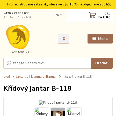
Pro registrované zákazníky sleva ve výši 10 % na objednané zboží.
0
ks
+420 723 809 033
CZK
za
0 Kč
(Po - Ne, 12 - 22 hod.)
Menu
Hledat
Úvod
Jantary z Myanmaru (Barma)
Křídový jantar B-118
Křídový jantar B-118