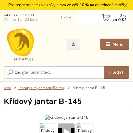
Pro registrované zákazníky sleva ve výši 10 % na objednané zboží.
0
ks
+420 723 809 033
CZK
za
0 Kč
(Po - Ne, 12 - 22 hod.)
Menu
Hledat
Úvod
Jantary z Myanmaru (Barma)
Křídový jantar B-145
Křídový jantar B-145