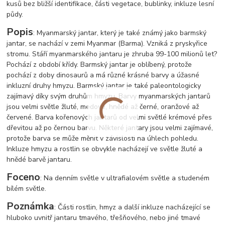
kusů bez bližší identifikace, části vegetace, bublinky, inkluze lesní
půdy.
Popis
: Myanmarský jantar, který je také známý jako barmský
jantar, se nachází v zemi Myanmar (Barma). Vzniká z pryskyřice
stromu. Stáří myanmarského jantaru je zhruba 99-100 milionů let?
Pochází z období křídy. Barmský jantar je oblíbený, protože
pochází z doby dinosaurů a má různé krásné barvy a úžasné
inkluzní druhy hmyzu. Barmský jantar je také paleontologicky
zajímavý díky svým druhům hmyzu. Barvy myanmarských jantarů
jsou velmi světle žluté, medové, hnědé až černé, oranžové až
červené. Barva kořenových jantarů od velmi světlé krémové přes
dřevitou až po černou barvu. Některé jantary jsou velmi zajímavé,
protože barva se může měnit v závislosti na úhlech pohledu.
Inkluze hmyzu a rostlin se obvykle nacházejí ve světle žluté a
hnědé barvě jantaru.
Foceno
: Na denním světle v ultrafialovém světle a studeném
bílém světle.
Poznámka
: Části rostlin, hmyz a další inkluze nacházející se
hluboko uvnitř jantaru tmavého, třešňového, nebo jiné tmavé