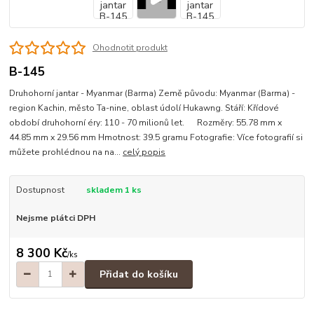
Ohodnotit produkt
B-145
Druhohorní jantar - Myanmar (Barma) Země původu: Myanmar (Barma) -
region Kachin, město Ta-nine, oblast údolí Hukawng. Stáří: Křídové
období druhohorní éry: 110 - 70 milionů let. Rozměry: 55.78 mm x
44.85 mm x 29.56 mm Hmotnost: 39.5 gramu Fotografie: Více fotografií si
můžete prohlédnou na na...
celý popis
Dostupnost
skladem 1 ks
Nejsme plátci DPH
8 300 Kč
/
ks
Přidat do košíku