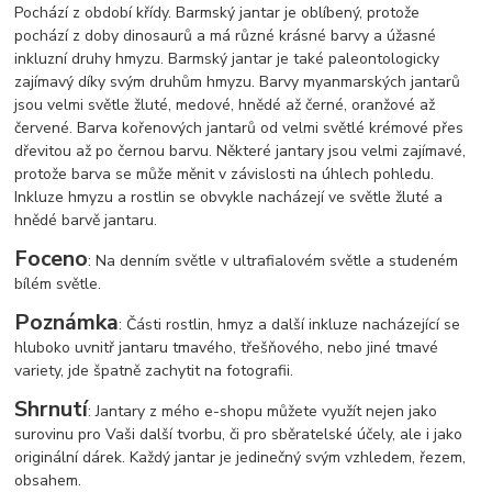
Pochází z období křídy. Barmský jantar je oblíbený, protože
pochází z doby dinosaurů a má různé krásné barvy a úžasné
inkluzní druhy hmyzu. Barmský jantar je také paleontologicky
zajímavý díky svým druhům hmyzu. Barvy myanmarských jantarů
jsou velmi světle žluté, medové, hnědé až černé, oranžové až
červené. Barva kořenových jantarů od velmi světlé krémové přes
dřevitou až po černou barvu. Některé jantary jsou velmi zajímavé,
protože barva se může měnit v závislosti na úhlech pohledu.
Inkluze hmyzu a rostlin se obvykle nacházejí ve světle žluté a
hnědé barvě jantaru.
Foceno
: Na denním světle v ultrafialovém světle a studeném
bílém světle.
Poznámka
: Části rostlin, hmyz a další inkluze nacházející se
hluboko uvnitř jantaru tmavého, třešňového, nebo jiné tmavé
variety, jde špatně zachytit na fotografii.
Shrnutí
: Jantary z mého e-shopu můžete využít nejen jako
surovinu pro Vaši další tvorbu, či pro sběratelské účely, ale i jako
originální dárek. Každý jantar je jedinečný svým vzhledem, řezem,
obsahem.