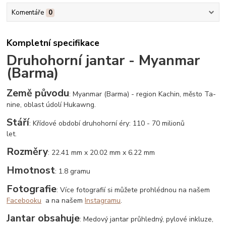
Komentáře
0
Kompletní specifikace
Druhohorní jantar - Myanmar
(Barma)
Země původu
: Myanmar (Barma) - region Kachin, město Ta-
nine, oblast údolí Hukawng.
Stáří
: Křídové období druhohorní éry: 110 - 70 milionů
let.
Rozměry
: 22.41 mm x 20.02 mm x 6.22 mm
Hmotnost
: 1.8 gramu
Fotografie
: Více fotografií si můžete prohlédnou na našem
Facebooku
a na našem
Instagramu
.
Jantar obsahuje
: Medový jantar průhledný, pylové inkluze,