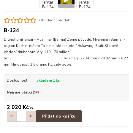
Ohodnotit produkt
B-124
Druhohorní jantar - Myanmar (Barma) Země původu: Myanmar (Barma) -
region Kachin, město Ta-nine, oblast údolí Hukawng. Stáří: Křídové
období druhohorní éry: 110 - 70 milionů
let. Rozměry: 22.41 mm x 20.02 mm x 6.22
mm Hmotnost: 1.8 gramu F...
celý popis
Dostupnost
skladem 1 ks
Nejsme plátci DPH
2 020 Kč
/
ks
Přidat do košíku