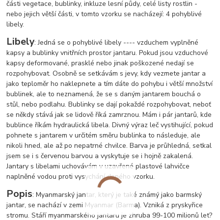
části vegetace, bublinky, inkluze lesní půdy, celé listy rostlin -
nebo jejich větší části, v tomto vzorku se nacházejí: 4 pohyblivé
libely.
Libely
: Jedná se o pohyblivé libely ---- vzduchem vyplněné
kapsy a bublinky vnitřních prostor jantaru. Pokud jsou vzduchové
kapsy deformované, prasklé nebo jinak poškozené nedají se
rozpohybovat. Osobně se setkávám s jevy, kdy vezmete jantar a
jako teploměr ho naklepnete a tím dáte do pohybu i větší množství
bublinek, ale to neznamená, že se s daným jantarem bouchá o
stůl, nebo podlahu. Bublinky se dají pokaždé rozpohybovat, neboť
se někdy stává jak se lidově říká zamrznou. Mám i pár jantarů, kde
bublince říkám hydraulická libela. Divný výraz leč vystihující, pokud
pohnete s jantarem v určitém směru bublinka to následuje, ale
nikoli hned, ale až po nepatrné chvilce. Barva je průhledná, setkal
jsem se i s červenou barvou a vyskytuje se i hojně zakalená.
Jantary s libelami uchovávám v uzavřené plastové lahvičce
naplněné vodou proti vysychání daného vzorku.
Popis
: Myanmarský jantar, který je také známý jako barmský
jantar, se nachází v zemi Myanmar (Barma). Vzniká z pryskyřice
stromu. Stáří myanmarského jantaru je zhruba 99-100 milionů let?