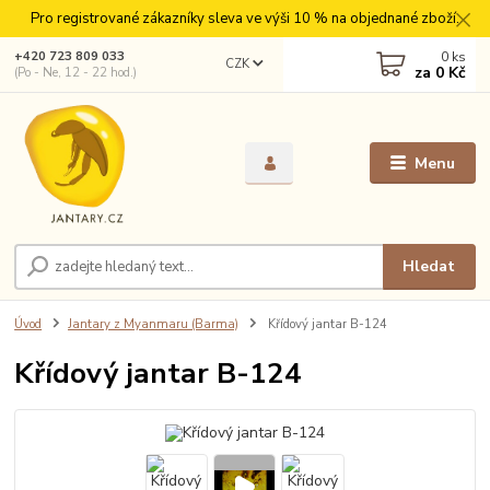
Pro registrované zákazníky sleva ve výši 10 % na objednané zboží.
0
ks
+420 723 809 033
CZK
za
0 Kč
(Po - Ne, 12 - 22 hod.)
Menu
Hledat
Úvod
Jantary z Myanmaru (Barma)
Křídový jantar B-124
Křídový jantar B-124