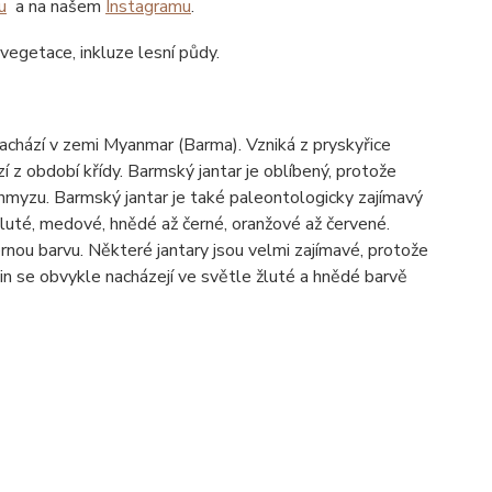
u
a na našem
Instagramu
.
 vegetace, inkluze lesní půdy.
nachází v zemi Myanmar (Barma). Vzniká z pryskyřice
 z období křídy. Barmský jantar je oblíbený, protože
 hmyzu. Barmský jantar je také paleontologicky zajímavý
luté, medové, hnědé až černé, oranžové až červené.
nou barvu. Některé jantary jsou velmi zajímavé, protože
in se obvykle nacházejí ve světle žluté a hnědé barvě