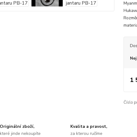
Myanma
Hukawn
Rozměr
materiá
Dos
Nej
1 
Číslo p
Originální zboží,
Kvalita a pravost,
které jinde nekoupíte
za kterou ručíme