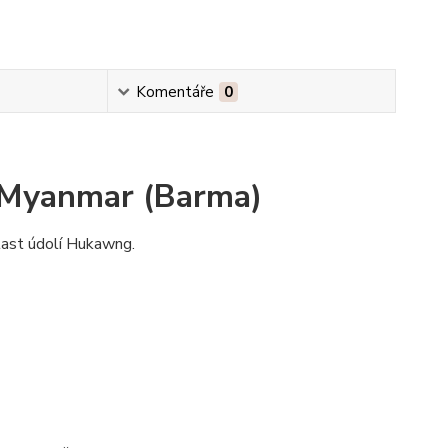
Komentáře
0
- Myanmar (Barma)
last údolí Hukawng.