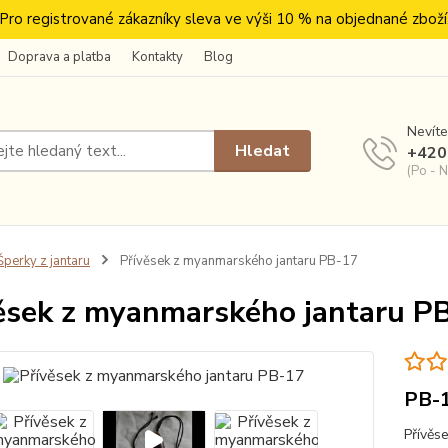
Pro registrované zákazníky sleva ve výši 10 % na objednané zboží
Doprava a platba
Kontakty
Blog
Nevíte
Hledat
+420
(Po - N
perky z jantaru
Přívěsek z myanmarského jantaru PB-17
ěsek z myanmarského jantaru P
PB-
Přívěs