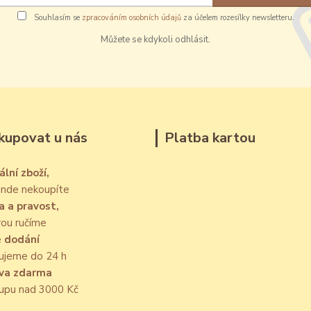
Souhlasím se
zpracováním osobních údajů
za účelem rozesílky newsletteru.
Můžete se kdykoli odhlásit.
kupovat u nás
Platba kartou
ální zboží,
jinde nekoupíte
a a pravost,
rou ručíme
é dodání
ujeme do 24 h
va zdarma
kupu nad 3000 Kč