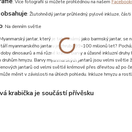
afie
: Více fotografií si můžete prohlédnou na našem
Facebook
 obsahuje
: Žlutohnědý jantar průhledný, pylové inkluze, části
o
: Na denním světle
 Myanmarský jantar, který je také známý jako barmský jantar, se 
táří myanmarského jantaru je zhruba 99-100 milionů let? Pochází
 doby dinosaurů a má různé krásné barvy a úžasné inkluzní druhy
 druhům hmyzu. Barvy myanmarských jantarů jsou velmi světle ž
enových jantarů od velmi světlé krémové přes dřevitou až po čer
může měnit v závislosti na úhlech pohledu. Inkluze hmyzu a rostl
vá krabička je součástí přívěsku