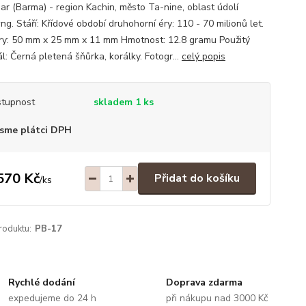
r (Barma) - region Kachin, město Ta-nine, oblast údolí
g. Stáří: Křídové období druhohorní éry: 110 - 70 milionů let.
y: 50 mm x 25 mm x 11 mm Hmotnost: 12.8 gramu Použitý
l: Černá pletená šňůrka, korálky. Fotogr...
celý popis
tupnost
skladem 1 ks
sme plátci DPH
570 Kč
Přidat do košíku
/
ks
roduktu:
PB-17
Rychlé dodání
Doprava zdarma
expedujeme do 24 h
při nákupu nad 3000 Kč