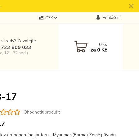
.
Přihlášení
CZK
 si rady? Zavolejte.
0
ks
 723 809 033
za
0 Kč
e, 12 - 22 hod.)
B-17
Ohodnotit produkt
17
ek z druhohorního jantaru - Myanmar (Barma) Země původu: