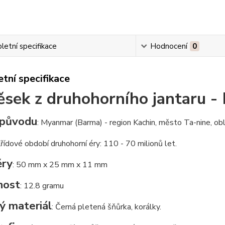
etní specifikace
Hodnocení
0
tní specifikace
ěsek z druhohorního jantaru 
původu
: Myanmar (Barma) - region Kachin, město Ta-nine, ob
Křídové období druhohorní éry: 110 - 70 milionů let.
ry
: 50 mm x 25 mm x 11 mm
nost
: 12.8 gramu
ý materiál
: Černá pletená šňůrka, korálky.