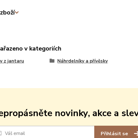
zboží
zařazeno v kategoriích
y z jantaru
Náhrdelníky a přívěsky
epropásněte novinky, akce a slev
Přihlásit se