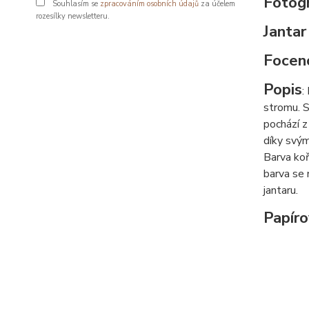
Fotogr
Souhlasím se
zpracováním osobních údajů
za účelem
rozesílky newsletteru.
Jantar
Focen
Popis
:
stromu. S
pochází z
díky svým
Barva koř
barva se 
jantaru.
Papíro