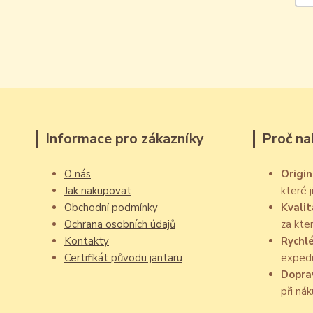
Informace pro zákazníky
Proč na
O nás
Origin
Jak nakupovat
které 
Obchodní podmínky
Kvalit
Ochrana osobních údajů
za kte
Kontakty
Rychl
Certifikát původu jantaru
exped
Dopra
při ná