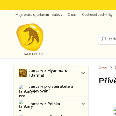
Moje práce s jantarem – nálezy
O nás
Obchodní podmínky
Úvod
Š
Jantary z Myanmaru
(Barma)
Přív
Jantary pro sběratele a
objevování
Jantary z Polska