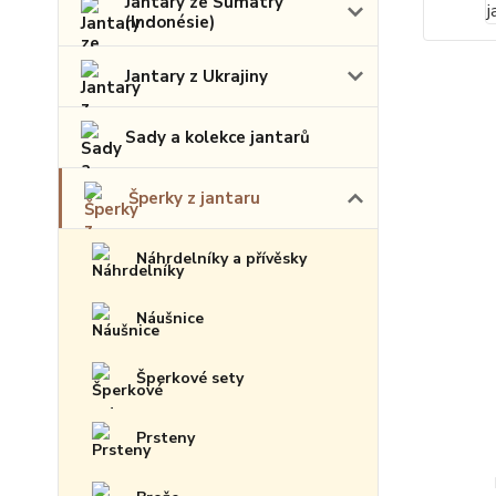
Jantary ze Sumatry
(Indonésie)
Jantary z Ukrajiny
Sady a kolekce jantarů
Šperky z jantaru
Náhrdelníky a přívěsky
Náušnice
Šperkové sety
Prsteny