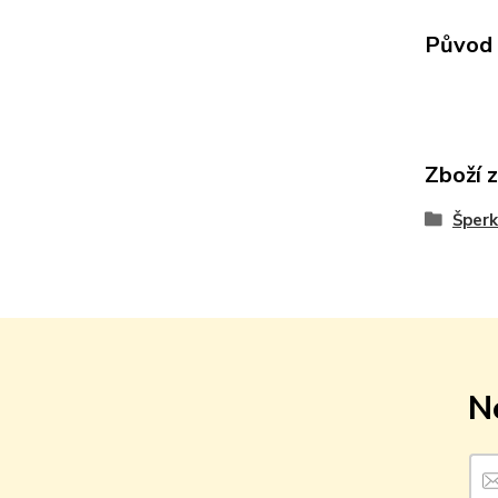
Původ 
Zboží 
Šperk
N