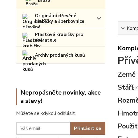
Brože
Originální dřevěné
krabičky a šperkovnice
Kompl
Plastové krabičky pro
sběratele
Komple
Archiv prodaných kusů
Přív
Země 
Stáří
: 
Nepropásněte novinky, akce
Rozmě
a slevy!
Hmot
Můžete se kdykoli odhlásit.
Použit
Přihlásit se