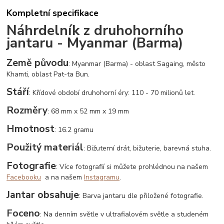
Kompletní specifikace
Náhrdelník z druhohorního
jantaru - Myanmar (Barma)
Země původu
: Myanmar (Barma) - oblast Sagaing, město
Khamti, oblast Pat-ta Bun.
Stáří
: Křídové období druhohorní éry: 110 - 70 milionů let.
Rozměry
: 68 mm x 52 mm x 19 mm
Hmotnost
: 16.2 gramu
Použitý materiál
: Bižuterní drát, bižuterie, barevná stuha.
Fotografie
: Více fotografií si můžete prohlédnou na našem
Facebooku
a na našem
Instagramu
.
Jantar obsahuje
: Barva jantaru dle přiložené fotografie.
Foceno
: Na denním světle v ultrafialovém světle a studeném