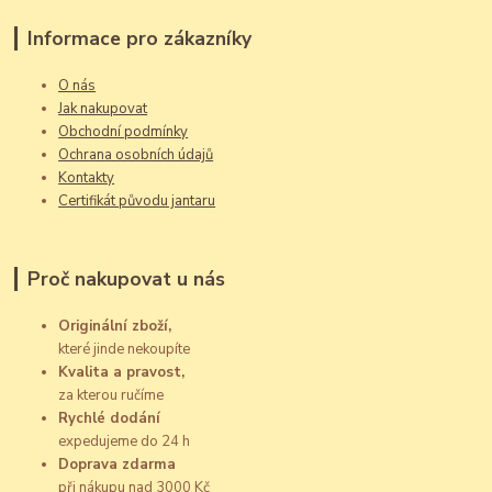
Informace pro zákazníky
O nás
Jak nakupovat
Obchodní podmínky
Ochrana osobních údajů
Kontakty
Certifikát původu jantaru
Proč nakupovat u nás
Originální zboží,
které jinde nekoupíte
Kvalita a pravost,
za kterou ručíme
Rychlé dodání
expedujeme do 24 h
Doprava zdarma
při nákupu nad 3000 Kč