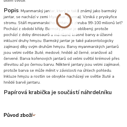
bílém světle.
Popis
: Myanmarský jantar, který je také známý jako barmský
jantar, se nachází v zemi Myanmar (Barma). Vzniká z pryskyřice
stromu. Stáří myanmarského jantaru je zhruba 99-100 milionů let?
Pochází z období křídy. Barmský jantar je oblíbený, protože
pochází z doby dinosaurů a má různé krásné barvy a úžasné
inkluzní druhy hmyzu. Barmský jantar je také paleontologicky
zajímavý díky svým druhům hmyzu. Barvy myanmarských jantarů
jsou velmi světle žluté, medové, hnědé až černé, oranžové až
červené. Barva kořenových jantarů od velmi světlé krémové přes
dřevitou až po černou barvu. Některé jantary jsou velmi zajímavé,
protože barva se může měnit v závislosti na úhlech pohledu.
Inkluze hmyzu a rostlin se obvykle nacházejí ve světle žluté a
hnědé barvě jantaru.
Papírová krabička je součástí náhrdelníku
Původ zboží