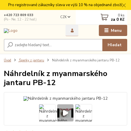
Pro registrované zákazníky sleva ve výši 10 % na objednané zboží.
0
ks
+420 723 809 033
CZK
za
0 Kč
(Po - Ne, 12 - 22 hod.)
Menu
Hledat
Úvod
Šperky z jantaru
Náhrdelník z myanmarského jantaru PB-12
Náhrdelník z myanmarského
jantaru PB-12