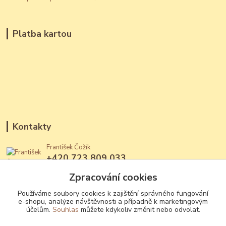
Platba kartou
Kontakty
František Čožík
+420 723 809 033
(Po - Ne, 12 - 22 hod.)
Zpracování cookies
jantary@jantary.cz
Používáme soubory cookies k zajištění správného fungování
e-shopu, analýze návštěvnosti a případně k marketingovým
účelům.
Souhlas
můžete kdykoliv změnit nebo odvolat.