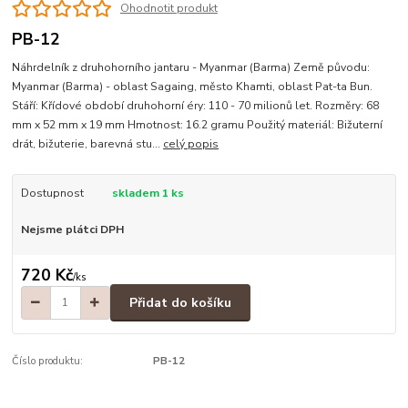
Ohodnotit produkt
PB-12
Náhrdelník z druhohorního jantaru - Myanmar (Barma) Země původu:
Myanmar (Barma) - oblast Sagaing, město Khamti, oblast Pat-ta Bun.
Stáří: Křídové období druhohorní éry: 110 - 70 milionů let. Rozměry: 68
mm x 52 mm x 19 mm Hmotnost: 16.2 gramu Použitý materiál: Bižuterní
drát, bižuterie, barevná stu...
celý popis
Dostupnost
skladem 1 ks
Nejsme plátci DPH
720 Kč
/
ks
Přidat do košíku
Číslo produktu:
PB-12