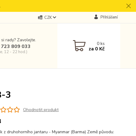
.
Přihlášení
CZK
 si rady? Zavolejte.
0
ks
 723 809 033
za
0 Kč
e, 12 - 22 hod.)
B-3
Ohodnotit produkt
3
ek z druhohorního jantaru - Myanmar (Barma) Země původu: