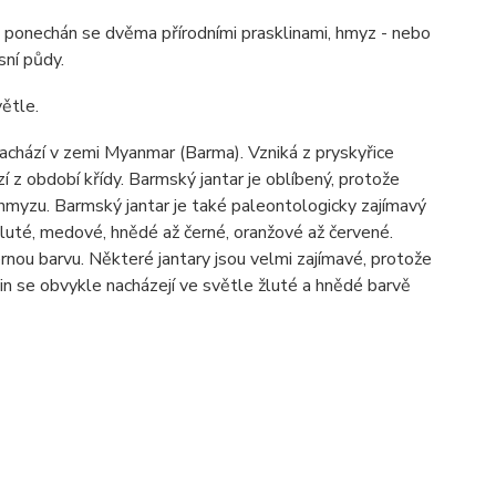
 je ponechán se dvěma přírodními prasklinami, hmyz - nebo
sní půdy.
ětle.
nachází v zemi Myanmar (Barma). Vzniká z pryskyřice
 z období křídy. Barmský jantar je oblíbený, protože
 hmyzu. Barmský jantar je také paleontologicky zajímavý
luté, medové, hnědé až černé, oranžové až červené.
nou barvu. Některé jantary jsou velmi zajímavé, protože
in se obvykle nacházejí ve světle žluté a hnědé barvě