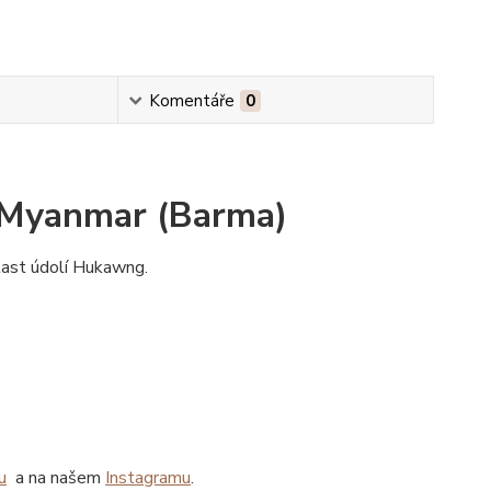
Komentáře
0
- Myanmar (Barma)
last údolí Hukawng.
u
a na našem
Instagramu
.