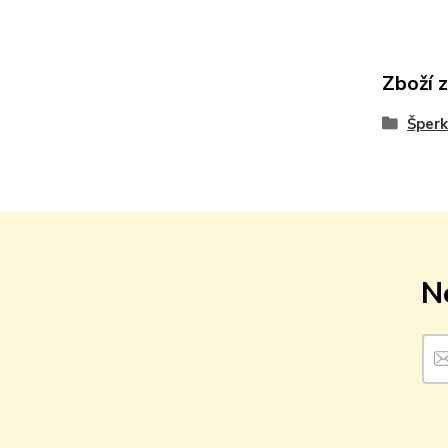
Zboží 
Šperk
N