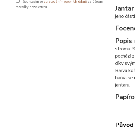
Souhlasím se
zpracováním osobních údajů
za účelem
Jantar
rozesílky newsletteru.
jeho části
Focen
Popis
:
stromu. S
pochází z
díky svým
Barva koř
barva se 
jantaru.
Papíro
Původ 