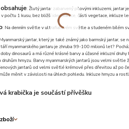
 obsahuje
: Žlutý jantar zabarvený pilovými inkluzemi, jantar
 v počtu 1 kusu, bez bližší identifikace, části vegetace, inkluze le
o
: Na denním světle v ultrafialovém světle a studeném bílém sv
 Myanmarský jantar, který je také známý jako barmský jantar, se 
táří myanmarského jantaru je zhruba 99-100 milionů let? Pochází
 doby dinosaurů a má různé krásné barvy a úžasné inkluzní druhy
 druhům hmyzu. Barvy myanmarských jantarů jsou velmi světle ž
enových jantarů od velmi světlé krémové přes dřevitou až po čer
může měnit v závislosti na úhlech pohledu. Inkluze hmyzu a rostl
vá krabička je součástí přívěšku
zboží