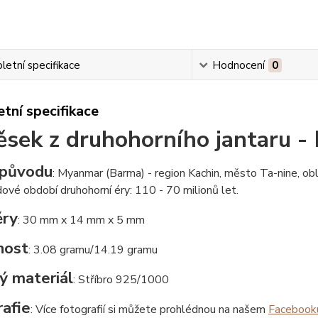
etní specifikace
Hodnocení
0
tní specifikace
ěsek z druhohorního jantaru 
původu
: Myanmar (Barma) - region Kachin, město Ta-nine, ob
ídové období druhohorní éry: 110 - 70 milionů let.
ry
: 30 mm x 14 mm x 5 mm
nost
: 3.08 gramu/14.19 gramu
ý materiál
: Stříbro 925/1000
afie
: Více fotografií si můžete prohlédnou na našem
Facebook