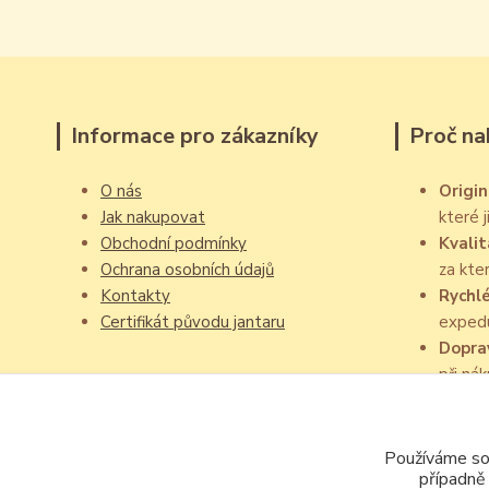
Informace pro zákazníky
Proč na
O nás
Origin
Jak nakupovat
které 
Obchodní podmínky
Kvalit
Ochrana osobních údajů
za kte
Kontakty
Rychl
Certifikát původu jantaru
exped
Dopra
při ná
Používáme sou
případně