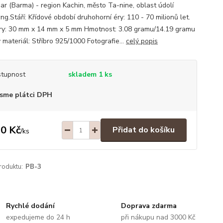
r (Barma) - region Kachin, město Ta-nine, oblast údolí
g.Stáří: Křídové období druhohorní éry: 110 - 70 milionů let.
y: 30 mm x 14 mm x 5 mm Hmotnost: 3.08 gramu/14.19 gramu
 materiál: Stříbro 925/1000 Fotografie...
celý popis
tupnost
skladem 1 ks
sme plátci DPH
0 Kč
Přidat do košíku
/
ks
roduktu:
PB-3
Rychlé dodání
Doprava zdarma
expedujeme do 24 h
při nákupu nad 3000 Kč