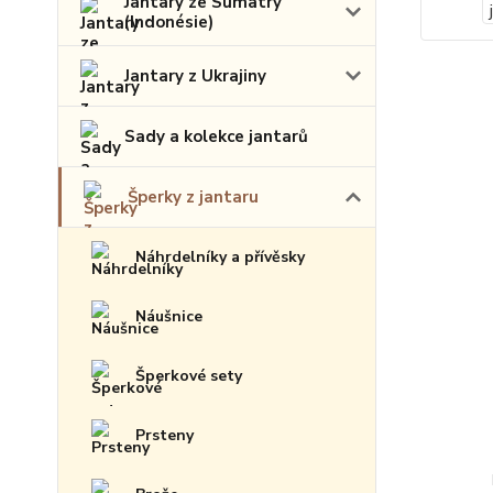
Jantary ze Sumatry
(Indonésie)
Jantary z Ukrajiny
Sady a kolekce jantarů
Šperky z jantaru
Náhrdelníky a přívěsky
Náušnice
Šperkové sety
Prsteny