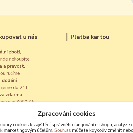
kupovat u nás
Platba kartou
ální zboží,
jinde nekoupíte
a a pravost,
rou ručíme
é dodání
ujeme do 24 h
va zdarma
kupu nad 3000 Kč
Zpracování cookies
bory cookies k zajištění správného fungování e-shopu, analýze 
 k marketingovým účelům.
Souhlas
můžete kdykoliv změnit nebo