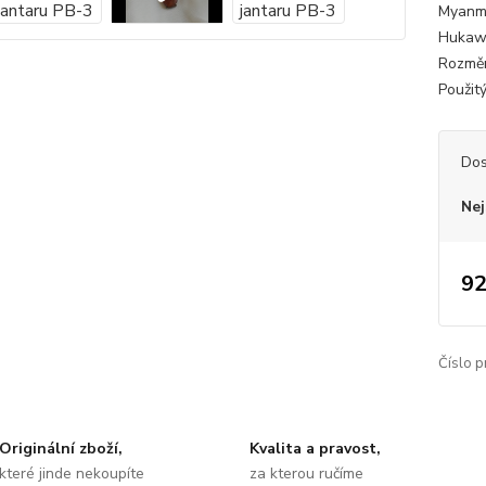
Myanma
Hukawn
Rozměr
Použitý
Dos
Nej
92
Číslo p
Originální zboží,
Kvalita a pravost,
které jinde nekoupíte
za kterou ručíme