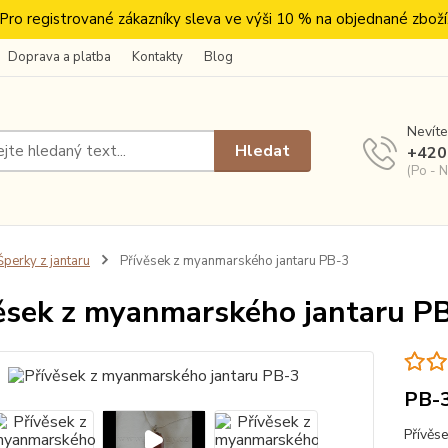
Pro registrované zákazníky sleva ve výši 10 % na objednané zboží
Doprava a platba
Kontakty
Blog
Nevíte
Hledat
+420
(Po - N
perky z jantaru
Přívěsek z myanmarského jantaru PB-3
ěsek z myanmarského jantaru P
PB-
Přívěs