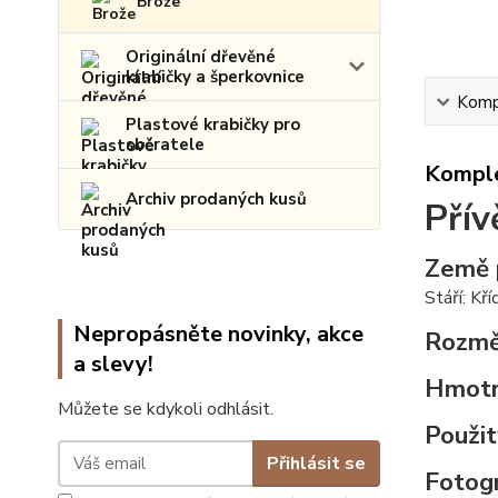
Brože
Originální dřevěné
krabičky a šperkovnice
Kompl
Plastové krabičky pro
sběratele
Komple
Archiv prodaných kusů
Přív
Země 
Stáří: Kř
Nepropásněte novinky, akce
Rozmě
a slevy!
Hmot
Můžete se kdykoli odhlásit.
Použit
Přihlásit se
Fotogr