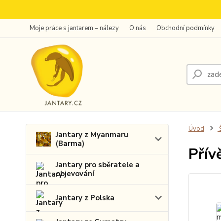
Moje práce s jantarem – nálezy
O nás
Obchodní podmínky
Úvod
Š
Jantary z Myanmaru
(Barma)
Přív
Jantary pro sběratele a
objevování
Jantary z Polska