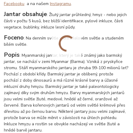
Facebooku
a na našem
Instagramu
.
Jantar obsahuje
: Žlutý jantar průhledný, hmyz - nebo jejich
části v počtu 5 kusů, bez bližší identifikace, pylové inkluze, části
vegetace, bublinky, inkluze lesní půdy.
Foceno
: Na denním světle v ultrafialovém světle a studeném
bílém světle.
Popis
: Myanmarský jantar, který je také známý jako barmský
jantar, se nachází v zemi Myanmar (Barma). Vzniká z pryskyřice
stromu. Stáří myanmarského jantaru je zhruba 99-100 milionů let?
Pochází z období křídy. Barmský jantar je oblíbený, protože
pochází z doby dinosaurů a má různé krásné barvy a úžasné
inkluzní druhy hmyzu. Barmský jantar je také paleontologicky
zajímavý díky svým druhům hmyzu. Barvy myanmarských jantarů
jsou velmi světle žluté, medové, hnědé až černé, oranžové až
červené. Barva kořenových jantarů od velmi světlé krémové přes
dřevitou až po černou barvu. Některé jantary jsou velmi zajímavé,
protože barva se může měnit v závislosti na úhlech pohledu.
Inkluze hmyzu a rostlin se obvykle nacházejí ve světle žluté a
hnědé barvě jantaru.