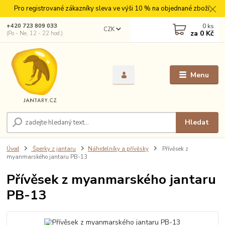
Pro registrované zákazníky sleva ve výši 10 % na objednané zboží.
0
ks
+420 723 809 033
CZK
za
0 Kč
(Po - Ne, 12 - 22 hod.)
Menu
Hledat
Úvod
Šperky z jantaru
Náhrdelníky a přívěsky
Přívěsek z
myanmarského jantaru PB-13
Přívěsek z myanmarského jantaru
PB-13