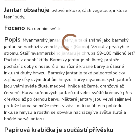
Jantar obsahuje
: pylové inkluze, části vegetace, inkluze
lesní půdy.
Foceno
: Na denním světle
Popis
: Myanmarský jantar, který je také známý jako barmský
jantar, se nachází v zemi Myanmar (Barma). Vzniká z pryskyřice
stromu. Stáří myanmarského jantaru je zhruba 99-100 milionů let?
Pochází z období křídy. Barmský jantar je oblíbený, protože
pochází z doby dinosaurů a má různé krásné barvy a úžasné
inkluzní druhy hmyzu. Barmský jantar je také paleontologicky
zajímavý díky svým druhům hmyzu. Barvy myanmarských jantarů
jsou velmi světle žluté, medové, hnědé až černé, oranžové až
červené. Barva kořenových jantarů od velmi světlé krémové přes
dřevitou až po černou barvu. Některé jantary jsou velmi zajímavé,
protože barva se může měnit v závislosti na úhlech pohledu.
Inkluze hmyzu a rostlin se obvykle nacházejí ve světle žluté a
hnědé barvě jantaru.
Papírová krabička je součástí přívěsku