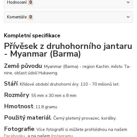
Hodnocení
0
Komentáře
0
Kompletní specifikace
Přívěsek z druhohorního jantaru
- Myanmar (Barma)
Země původu
: Myanmar (Barma) - region Kachin, město Ta-
nine, oblast údolí Hukawng.
Stáří
: Křídové období druhohorní éry: 110 - 70 milionů let.
Rozměry
: 55 mm x 30 mm x 8 mm
Hmotnost
: 11.8 gramu
Použitý materiál
: Černý pletený provazec, korálky.
Fotografie
: Více fotografií si můžete prohlédnou na našem
Facebooku
a na našem
Instagramu
.