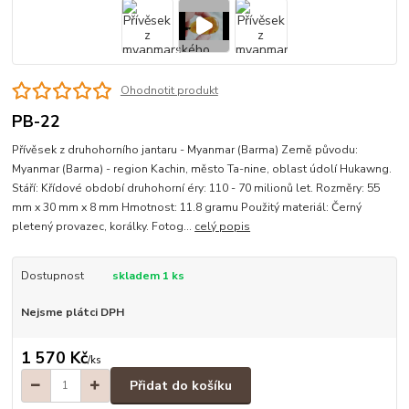
Ohodnotit produkt
PB-22
Přívěsek z druhohorního jantaru - Myanmar (Barma) Země původu:
Myanmar (Barma) - region Kachin, město Ta-nine, oblast údolí Hukawng.
Stáří: Křídové období druhohorní éry: 110 - 70 milionů let. Rozměry: 55
mm x 30 mm x 8 mm Hmotnost: 11.8 gramu Použitý materiál: Černý
pletený provazec, korálky. Fotog...
celý popis
Dostupnost
skladem 1 ks
Nejsme plátci DPH
1 570 Kč
/
ks
Přidat do košíku