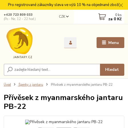
Pro registrované zákazníky sleva ve výši 10 % na objednané zboží.
0
ks
+420 723 809 033
CZK
za
0 Kč
(Po - Ne, 12 - 22 hod.)
Menu
Hledat
Úvod
Šperky z jantaru
Přívěsek z myanmarského jantaru PB-22
Přívěsek z myanmarského jantaru
PB-22