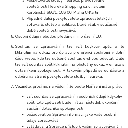
Poskytovatel služby Heureka, provozované
společností Heureka Shopping s.r.o., sídlem
Karolinská 650/1, 186 00, Praha 8-Karlín
Případně další poskytovatelé zpracovatelských
softwarů, služeb a aplikací, které však v současné
době společnost nevyužívá.
Osobní údaje nebudou předány mimo území EU.
Souhlas se zpracováním lze vzít kdykoliv zpět, a to
kliknutím na odkaz pro úpravu preferencí soukromí v dolní
části webu, kde lze udělený souhlas e-shopu odvolat. Dále
lze vzít souhlas zpět kliknutím na příslušný odkaz v emailu s
dotazníkem spokojenosti. V takovém případě se odhlásíte z
odběru na straně poskytovatele služby Heureka.
Vezměte, prosíme, na vědomí, že podle Nařízení máte právo:
vzít souhlas se zpracováním osobních údajů kdykoliv
zpět, toto zpětvzetí bude mít za následek ukončení
zasílání dotazníku spokojenosti
požadovat po Správci informaci, jaké vaše osobní
údaje zpracovává
vyžádat si u Správce přístup k vašim zpracovávaným