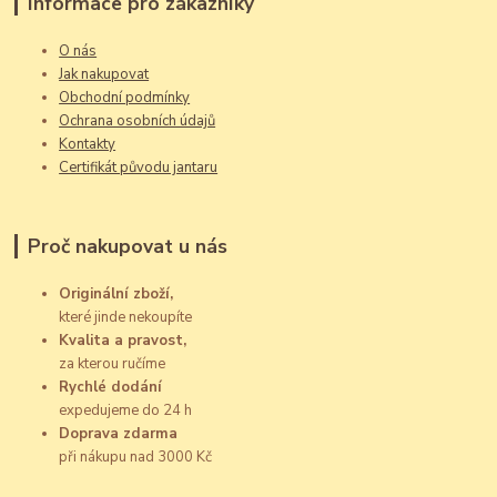
Informace pro zákazníky
O nás
Jak nakupovat
Obchodní podmínky
Ochrana osobních údajů
Kontakty
Certifikát původu jantaru
Proč nakupovat u nás
Originální zboží,
které jinde nekoupíte
Kvalita a pravost,
za kterou ručíme
Rychlé dodání
expedujeme do 24 h
Doprava zdarma
při nákupu nad 3000 Kč