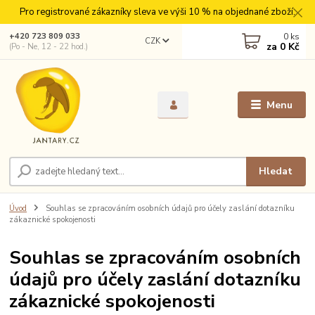
Pro registrované zákazníky sleva ve výši 10 % na objednané zboží.
0
ks
+420 723 809 033
CZK
za
0 Kč
(Po - Ne, 12 - 22 hod.)
Menu
Hledat
Úvod
Souhlas se zpracováním osobních údajů pro účely zaslání dotazníku
zákaznické spokojenosti
Souhlas se zpracováním osobních
údajů pro účely zaslání dotazníku
zákaznické spokojenosti