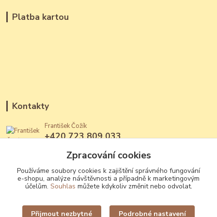
Platba kartou
Kontakty
František Čožík
+420 723 809 033
(Po - Ne, 12 - 22 hod.)
Zpracování cookies
jantary@jantary.cz
Používáme soubory cookies k zajištění správného fungování
e-shopu, analýze návštěvnosti a případně k marketingovým
účelům.
Souhlas
můžete kdykoliv změnit nebo odvolat.
Přijmout nezbytné
Podrobné nastavení