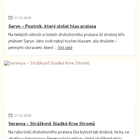
27
.
12
.
2025
Seryn – Poutník, který slyšel hlas pralesa
Na tenkých větvích a listech druhohorního pralesa žil drobný křís
jménem Seryn. Jeho svět nebyl tvořen hlasem, ale chvěním –
jemnými vibracemi, které ...
číst celé
27
.
12
.
2025
Serenya – Strážkyně Sladké Krve Stromů
Na rubu listů druhohorního pralesa žila bytost tak drobná, že by se
ztratila v kapce rosy. Serenya byla mšice – tichá strážkyně mízy