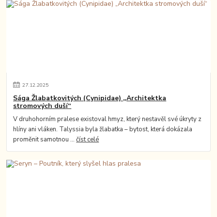
27
.
12
.
2025
Sága Žlabatkovitých (Cynipidae) „Architektka
stromových duší“
V druhohorním pralese existoval hmyz, který nestavěl své úkryty z
hlíny ani vláken. Talyssia byla žlabatka – bytost, která dokázala
proměnit samotnou ...
číst celé