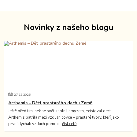
Novinky z našeho blogu
27
.
12
.
2025
Arthemis – Děti prastarého dechu Země
Ještě před tím, než se svět zaplnil hmyzem, existoval dech.
Arthemis patřila mezi vzdušnicovce – prastaré tvory, kteří jako
první dýchali vzduch pomoc...
číst celé