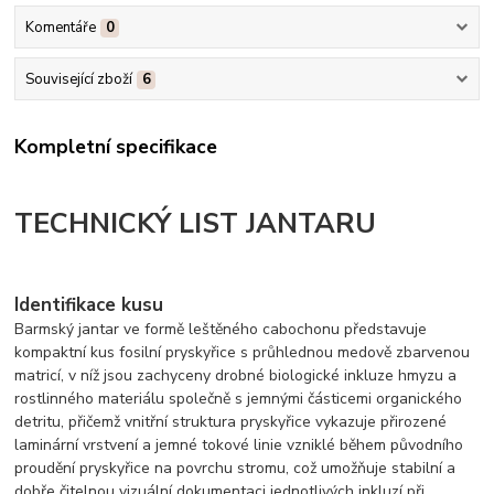
Komentáře
0
Související zboží
6
Kompletní specifikace
TECHNICKÝ LIST JANTARU
Identifikace kusu
Barmský jantar ve formě leštěného cabochonu představuje
kompaktní kus fosilní pryskyřice s průhlednou medově zbarvenou
matricí, v níž jsou zachyceny drobné biologické inkluze hmyzu a
rostlinného materiálu společně s jemnými částicemi organického
detritu, přičemž vnitřní struktura pryskyřice vykazuje přirozené
laminární vrstvení a jemné tokové linie vzniklé během původního
proudění pryskyřice na povrchu stromu, což umožňuje stabilní a
dobře čitelnou vizuální dokumentaci jednotlivých inkluzí při