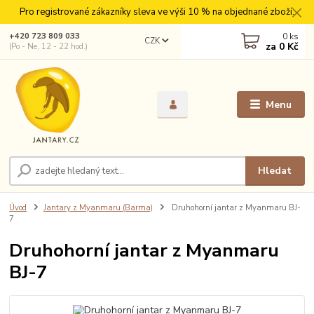
Pro registrované zákazníky sleva ve výši 10 % na objednané zboží.
0
ks
+420 723 809 033
CZK
za
0 Kč
(Po - Ne, 12 - 22 hod.)
Menu
Hledat
Úvod
Jantary z Myanmaru (Barma)
Druhohorní jantar z Myanmaru BJ-
7
Druhohorní jantar z Myanmaru
BJ-7