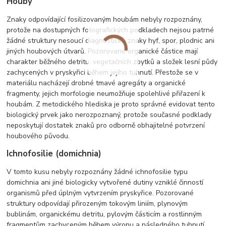
Houby
Znaky odpovídající fosilizovaným houbám nebyly rozpoznány,
protože na dostupných fotografických podkladech nejsou patrné
žádné struktury nesoucí diagnostické znaky hyf, spor, plodnic ani
jiných houbových útvarů. Pozorované organické částice mají
charakter běžného detritu, vegetačních zbytků a složek lesní půdy
zachycených v pryskyřici během jejího tuhnutí. Přestože se v
materiálu nacházejí drobné tmavé agregáty a organické
fragmenty, jejich morfologie neumožňuje spolehlivé přiřazení k
houbám. Z metodického hlediska je proto správné evidovat tento
biologický prvek jako nerozpoznaný, protože současné podklady
neposkytují dostatek znaků pro odborně obhajitelné potvrzení
houbového původu.
Ichnofosilie (domichnia)
V tomto kusu nebyly rozpoznány žádné ichnofosilie typu
domichnia ani jiné biologicky vytvořené dutiny vzniklé činností
organismů před úplným vytvrzením pryskyřice. Pozorované
struktury odpovídají přirozeným tokovým liniím, plynovým
bublinám, organickému detritu, pylovým částicím a rostlinným
fragmentům zachyceným během výronu a následného tuhnutí