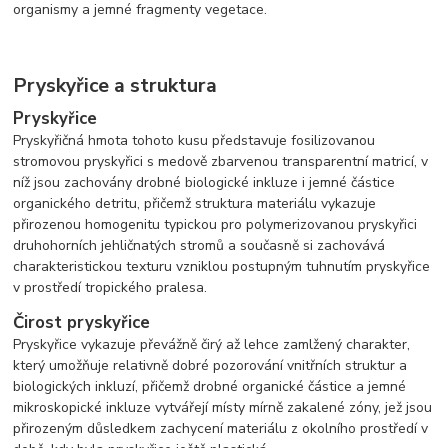
organismy a jemné fragmenty vegetace.
Pryskyřice a struktura
Pryskyřice
Pryskyřičná hmota tohoto kusu představuje fosilizovanou
stromovou pryskyřici s medově zbarvenou transparentní matricí, v
níž jsou zachovány drobné biologické inkluze i jemné částice
organického detritu, přičemž struktura materiálu vykazuje
přirozenou homogenitu typickou pro polymerizovanou pryskyřici
druhohorních jehličnatých stromů a současně si zachovává
charakteristickou texturu vzniklou postupným tuhnutím pryskyřice
v prostředí tropického pralesa.
Čirost pryskyřice
Pryskyřice vykazuje převážně čirý až lehce zamlžený charakter,
který umožňuje relativně dobré pozorování vnitřních struktur a
biologických inkluzí, přičemž drobné organické částice a jemné
mikroskopické inkluze vytvářejí místy mírně zakalené zóny, jež jsou
přirozeným důsledkem zachycení materiálu z okolního prostředí v