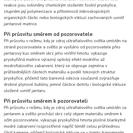
reakce jsou ovlivněny chemickým složením fosilní pryskyřice,
stupněm její polymerizace a přítomností mikroskopických
organických částic nebo biologických inkluzí zachovaných uvnitř
jantarové matrice.
Při průsvitu směrem od pozorovatele
Při průsvitu v režimu, kdy je zdroj ultrafialového světla umístěn na
straně pozorovatele a světlo je vysíláno od pozorovatele přes
jantarový kus směrem skrz jeho vnitřní hmotu, vykazuje
pryskyřičná matrice výrazný optický efekt modrého až
modrofialového zabarvení, který se objevuje zejména v
průhlednějších částech materiálu a podél tokových struktur
pryskyřice, přičemž tato barevná odezva současně zvýrazňuje
drobné plynové bubliny, jemné částice detritu i biologické inkluze
uložené uvnitř jantaru.
Při průsvitu směrem k pozorovateli
Při průsvitu v režimu, kdy je zdroj ultrafialového světla umístěn za
jantarem a světlo prochází skrz celý objem materiálu směrem k
očím pozorovatele, vykazuje pryskyřičná hmota plošné blankytně
modré zabarvení rozprostřené napříč téměř celou průhlednou
částí kamene, přičemž biologické inkluze se v tomto transmisním