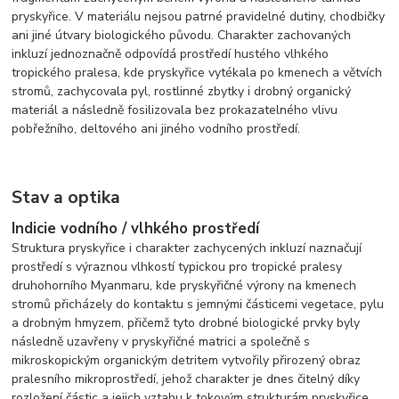
pryskyřice. V materiálu nejsou patrné pravidelné dutiny, chodbičky
ani jiné útvary biologického původu. Charakter zachovaných
inkluzí jednoznačně odpovídá prostředí hustého vlhkého
tropického pralesa, kde pryskyřice vytékala po kmenech a větvích
stromů, zachycovala pyl, rostlinné zbytky i drobný organický
materiál a následně fosilizovala bez prokazatelného vlivu
pobřežního, deltového ani jiného vodního prostředí.
Stav a optika
Indicie vodního / vlhkého prostředí
Struktura pryskyřice i charakter zachycených inkluzí naznačují
prostředí s výraznou vlhkostí typickou pro tropické pralesy
druhohorního Myanmaru, kde pryskyřičné výrony na kmenech
stromů přicházely do kontaktu s jemnými částicemi vegetace, pylu
a drobným hmyzem, přičemž tyto drobné biologické prvky byly
následně uzavřeny v pryskyřičné matrici a společně s
mikroskopickým organickým detritem vytvořily přirozený obraz
pralesního mikroprostředí, jehož charakter je dnes čitelný díky
rozložení částic a jejich vztahu k tokovým strukturám pryskyřice.