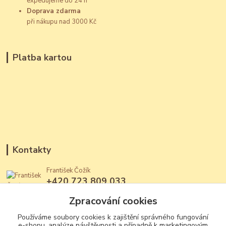
expedujeme do 24 h
Doprava zdarma
při nákupu nad 3000 Kč
Platba kartou
Kontakty
František Čožík
+420 723 809 033
(Po - Ne, 12 - 22 hod.)
Zpracování cookies
jantary@jantary.cz
Používáme soubory cookies k zajištění správného fungování
e-shopu, analýze návštěvnosti a případně k marketingovým