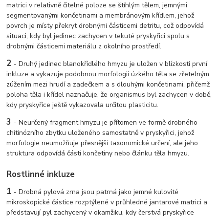
matrici v relativně čitelné poloze se štíhlým tělem, jemnými
segmentovanými končetinami a membránovým křídlem, jehož
povrch je místy překryt drobnými částicemi detritu, což odpovídá
situaci, kdy byl jedinec zachycen v tekuté pryskyřici spolu s
drobnými částicemi materiálu z okolního prostředí.
2
-
Druhý jedinec blanokřídlého hmyzu je uložen v blízkosti první
inkluze a vykazuje podobnou morfologii úzkého těla se zřetelným
zúžením mezi hrudí a zadečkem a s dlouhými končetinami, přičemž
poloha těla i křídel naznačuje, že organismus byl zachycen v době,
kdy pryskyřice ještě vykazovala určitou plasticitu.
3
-
Neurčený fragment hmyzu je přítomen ve formě drobného
chitinózního zbytku uloženého samostatně v pryskyřici, jehož
morfologie neumožňuje přesnější taxonomické určení, ale jeho
struktura odpovídá části končetiny nebo článku těla hmyzu.
Rostlinné inkluze
1
-
Drobná pylová zrna jsou patrná jako jemné kulovité
mikroskopické částice rozptýlené v průhledné jantarové matrici a
představují pyl zachycený v okamžiku, kdy čerstvá pryskyřice