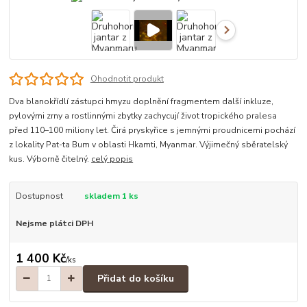
Ohodnotit produkt
Dva blanokřídlí zástupci hmyzu doplnění fragmentem další inkluze,
pylovými zrny a rostlinnými zbytky zachycují život tropického pralesa
před 110–100 miliony let. Čirá pryskyřice s jemnými proudnicemi pochází
z lokality Pat-ta Bum v oblasti Hkamti, Myanmar. Výjimečný sběratelský
kus. Výborně čitelný.
celý popis
Dostupnost
skladem 1 ks
Nejsme plátci DPH
1 400 Kč
/
ks
Přidat do košíku