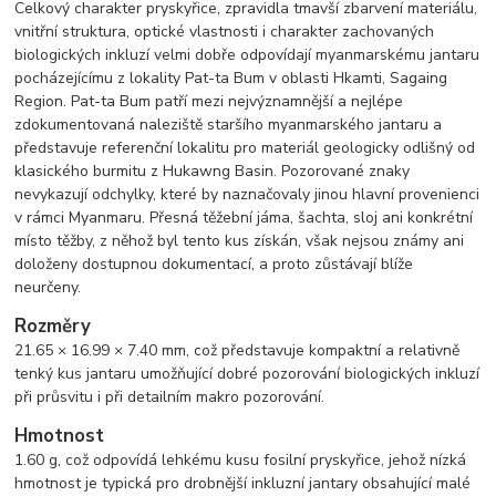
Celkový charakter pryskyřice, zpravidla tmavší zbarvení materiálu,
vnitřní struktura, optické vlastnosti i charakter zachovaných
biologických inkluzí velmi dobře odpovídají myanmarskému jantaru
pocházejícímu z lokality Pat-ta Bum v oblasti Hkamti, Sagaing
Region. Pat-ta Bum patří mezi nejvýznamnější a nejlépe
zdokumentovaná naleziště staršího myanmarského jantaru a
představuje referenční lokalitu pro materiál geologicky odlišný od
klasického burmitu z Hukawng Basin. Pozorované znaky
nevykazují odchylky, které by naznačovaly jinou hlavní provenienci
v rámci Myanmaru. Přesná těžební jáma, šachta, sloj ani konkrétní
místo těžby, z něhož byl tento kus získán, však nejsou známy ani
doloženy dostupnou dokumentací, a proto zůstávají blíže
neurčeny.
Rozměry
21.65 × 16.99 × 7.40 mm, což představuje kompaktní a relativně
tenký kus jantaru umožňující dobré pozorování biologických inkluzí
při průsvitu i při detailním makro pozorování.
Hmotnost
1.60 g, což odpovídá lehkému kusu fosilní pryskyřice, jehož nízká
hmotnost je typická pro drobnější inkluzní jantary obsahující malé