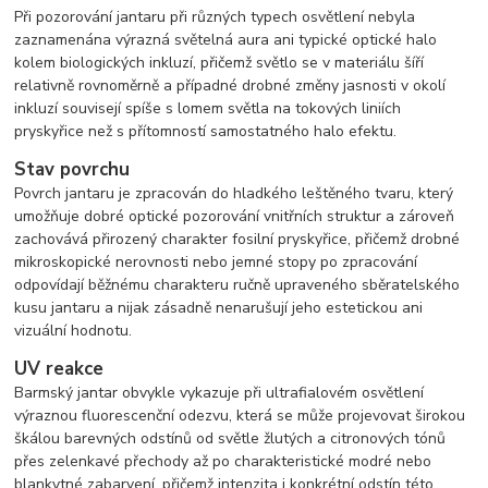
Při pozorování jantaru při různých typech osvětlení nebyla
zaznamenána výrazná světelná aura ani typické optické halo
kolem biologických inkluzí, přičemž světlo se v materiálu šíří
relativně rovnoměrně a případné drobné změny jasnosti v okolí
inkluzí souvisejí spíše s lomem světla na tokových liniích
pryskyřice než s přítomností samostatného halo efektu.
Stav povrchu
Povrch jantaru je zpracován do hladkého leštěného tvaru, který
umožňuje dobré optické pozorování vnitřních struktur a zároveň
zachovává přirozený charakter fosilní pryskyřice, přičemž drobné
mikroskopické nerovnosti nebo jemné stopy po zpracování
odpovídají běžnému charakteru ručně upraveného sběratelského
kusu jantaru a nijak zásadně nenarušují jeho estetickou ani
vizuální hodnotu.
UV reakce
Barmský jantar obvykle vykazuje při ultrafialovém osvětlení
výraznou fluorescenční odezvu, která se může projevovat širokou
škálou barevných odstínů od světle žlutých a citronových tónů
přes zelenkavé přechody až po charakteristické modré nebo
blankytné zabarvení, přičemž intenzita i konkrétní odstín této