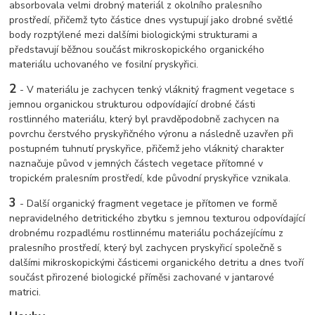
absorbovala velmi drobný materiál z okolního pralesního
prostředí, přičemž tyto částice dnes vystupují jako drobné světlé
body rozptýlené mezi dalšími biologickými strukturami a
představují běžnou součást mikroskopického organického
materiálu uchovaného ve fosilní pryskyřici.
2
-
V materiálu je zachycen tenký vláknitý fragment vegetace s
jemnou organickou strukturou odpovídající drobné části
rostlinného materiálu, který byl pravděpodobně zachycen na
povrchu čerstvého pryskyřičného výronu a následně uzavřen při
postupném tuhnutí pryskyřice, přičemž jeho vláknitý charakter
naznačuje původ v jemných částech vegetace přítomné v
tropickém pralesním prostředí, kde původní pryskyřice vznikala.
3
-
Další organický fragment vegetace je přítomen ve formě
nepravidelného detritického zbytku s jemnou texturou odpovídající
drobnému rozpadlému rostlinnému materiálu pocházejícímu z
pralesního prostředí, který byl zachycen pryskyřicí společně s
dalšími mikroskopickými částicemi organického detritu a dnes tvoří
součást přirozené biologické příměsi zachované v jantarové
matrici.