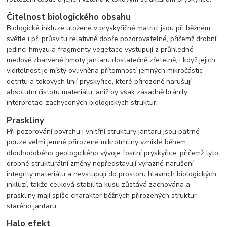
Čitelnost biologického obsahu
Biologické inkluze uložené v pryskyřičné matrici jsou při běžném
světle i při průsvitu relativně dobře pozorovatelné, přičemž drobní
jedinci hmyzu a fragmenty vegetace vystupují z průhledné
medově zbarvené hmoty jantaru dostatečně zřetelně, i když jejich
viditelnost je místy ovlivněna přítomností jemných mikročástic
detritu a tokových linií pryskyřice, které přirozeně narušují
absolutní čistotu materiálu, aniž by však zásadně bránily
interpretaci zachycených biologických struktur.
Praskliny
Při pozorování povrchu i vnitřní struktury jantaru jsou patrné
pouze velmi jemné přirozené mikrotrhliny vzniklé během
dlouhodobého geologického vývoje fosilní pryskyřice, přičemž tyto
drobné strukturální změny nepředstavují výrazné narušení
integrity materiálu a nevstupují do prostoru hlavních biologických
inkluzí, takže celková stabilita kusu zůstává zachována a
praskliny mají spíše charakter běžných přirozených struktur
starého jantaru.
Halo efekt