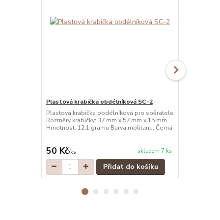
Plastová krabička obdélníková SC-2
Plastová kr
Plastová krabička obdélníková pro sběratele
Plastová kra
Rozměry krabičky: 37 mm x 57 mm x 15 mm
Rozměry kra
Hmotnost: 12.1 gramu Barva molitanu: Černá
Hmotnost: 12
50 Kč
50 Kč
skladem 7 ks
/
ks
/
ks
Přidat do košíku