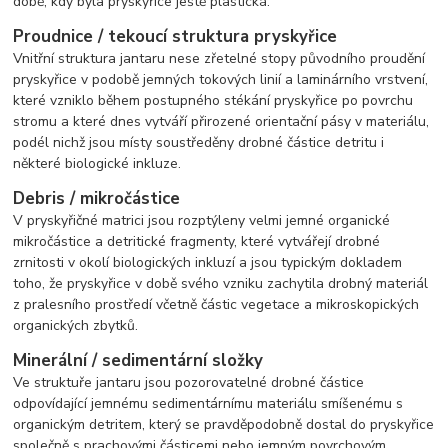
době, kdy byla pryskyřice ještě plastická.
Proudnice / tekoucí struktura pryskyřice
Vnitřní struktura jantaru nese zřetelné stopy původního proudění
pryskyřice v podobě jemných tokových linií a laminárního vrstvení,
které vzniklo během postupného stékání pryskyřice po povrchu
stromu a které dnes vytváří přirozené orientační pásy v materiálu,
podél nichž jsou místy soustředěny drobné částice detritu i
některé biologické inkluze.
Debris / mikročástice
V pryskyřičné matrici jsou rozptýleny velmi jemné organické
mikročástice a detritické fragmenty, které vytvářejí drobné
zrnitosti v okolí biologických inkluzí a jsou typickým dokladem
toho, že pryskyřice v době svého vzniku zachytila drobný materiál
z pralesního prostředí včetně částic vegetace a mikroskopických
organických zbytků.
Minerální / sedimentární složky
Ve struktuře jantaru jsou pozorovatelné drobné částice
odpovídající jemnému sedimentárnímu materiálu smíšenému s
organickým detritem, který se pravděpodobně dostal do pryskyřice
společně s prachovými částicemi nebo jemným povrchovým