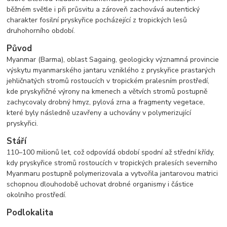
běžném světle i při průsvitu a zároveň zachovává autentický
charakter fosilní pryskyřice pocházející z tropických lesů
druhohorního období.
Původ
Myanmar (Barma), oblast Sagaing, geologicky významná provincie
výskytu myanmarského jantaru vzniklého z pryskyřice prastarých
jehličnatých stromů rostoucích v tropickém pralesním prostředí,
kde pryskyřičné výrony na kmenech a větvích stromů postupně
zachycovaly drobný hmyz, pylová zrna a fragmenty vegetace,
které byly následně uzavřeny a uchovány v polymerizující
pryskyřici.
Stáří
110–100 milionů let, což odpovídá období spodní až střední křídy,
kdy pryskyřice stromů rostoucích v tropických pralesích severního
Myanmaru postupně polymerizovala a vytvořila jantarovou matrici
schopnou dlouhodobě uchovat drobné organismy i částice
okolního prostředí.
Podlokalita