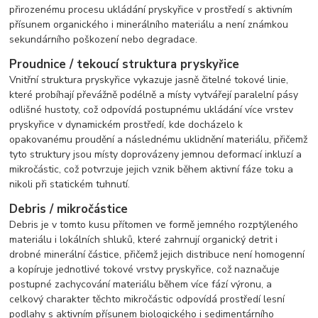
přirozenému procesu ukládání pryskyřice v prostředí s aktivním
přísunem organického i minerálního materiálu a není známkou
sekundárního poškození nebo degradace.
Proudnice / tekoucí struktura pryskyřice
Vnitřní struktura pryskyřice vykazuje jasně čitelné tokové linie,
které probíhají převážně podélně a místy vytvářejí paralelní pásy
odlišné hustoty, což odpovídá postupnému ukládání více vrstev
pryskyřice v dynamickém prostředí, kde docházelo k
opakovanému proudění a následnému uklidnění materiálu, přičemž
tyto struktury jsou místy doprovázeny jemnou deformací inkluzí a
mikročástic, což potvrzuje jejich vznik během aktivní fáze toku a
nikoli při statickém tuhnutí.
Debris / mikročástice
Debris je v tomto kusu přítomen ve formě jemného rozptýleného
materiálu i lokálních shluků, které zahrnují organický detrit i
drobné minerální částice, přičemž jejich distribuce není homogenní
a kopíruje jednotlivé tokové vrstvy pryskyřice, což naznačuje
postupné zachycování materiálu během více fází výronu, a
celkový charakter těchto mikročástic odpovídá prostředí lesní
podlahy s aktivním přísunem biologického i sedimentárního