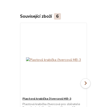
Související zboží
6
Plastová krabička čtvercová MB-3
Plastová kr
Plastová krabička čtvercová pro sběratele
Plastová kra