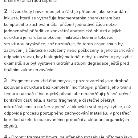
určení v rámci řádu Diptera.
2
-
Dvoukřídlý hmyz nebo jeho část je přítomen jako sekundární
inkluze, která se vyznačuje fragmentárním charakterem bez
kompletního zachování těla, přičemž jednotlivé části nelze
jednoznačně přiřadit ke konkrétní anatomické oblasti a jejich
struktura je narušena okolními mikročásticemi a tokovou
strukturou pryskyřice, což naznačuje, že tento organismus byl
zachycen již částečně rozložený nebo poškozený, a jeho zachování
odpovídá stavu, kdy biologický materiál nebyl uzavřen v pryskyřici
okamžitě, ale byl vystaven určitému stupni degradace ještě před
finálním zakonzervováním.
3
-
Fragment dvoukřídlého hmyzu je pozorovatelný jako drobná
izolovaná struktura bez kompletní morfologie, přičemž jeho tvar a
textura naznačují biologický původ, ale neumožňují přesné určení
konkrétní části těla, a tento fragment je částečně překryt
mikročásticemi a uložen v jedné z tokových vrstev pryskyřice, což
odpovídá procesu postupného zachycování materiálu v prostředí,
kde docházelo k opakovanému proudění a ukládání organických
zbytků.
4
-
Drobný fragment hmyzu neurčeného rozsahu je přítomen jako