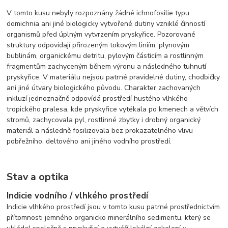
V tomto kusu nebyly rozpoznány žádné ichnofosilie typu
domichnia ani jiné biologicky vytvořené dutiny vzniklé činností
organismů před úplným vytvrzením pryskyřice. Pozorované
struktury odpovídají přirozeným tokovým liniím, plynovým
bublinám, organickému detritu, pylovým částicím a rostlinným
fragmentům zachyceným během výronu a následného tuhnutí
pryskyřice. V materiálu nejsou patrné pravidelné dutiny, chodbičky
ani jiné útvary biologického původu. Charakter zachovaných
inkluzí jednoznačně odpovídá prostředí hustého vlhkého
tropického pralesa, kde pryskyřice vytékala po kmenech a větvích
stromů, zachycovala pyl, rostlinné zbytky i drobný organický
materiál a následně fosilizovala bez prokazatelného vlivu
pobřežního, deltového ani jiného vodního prostředí.
Stav a optika
Indicie vodního / vlhkého prostředí
Indicie vlhkého prostředí jsou v tomto kusu patrné prostřednictvím
přítomnosti jemného organicko minerálního sedimentu, který se