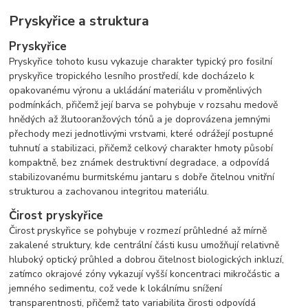
Pryskyřice a struktura
Pryskyřice
Pryskyřice tohoto kusu vykazuje charakter typický pro fosilní
pryskyřice tropického lesního prostředí, kde docházelo k
opakovanému výronu a ukládání materiálu v proměnlivých
podmínkách, přičemž její barva se pohybuje v rozsahu medově
hnědých až žlutooranžových tónů a je doprovázena jemnými
přechody mezi jednotlivými vrstvami, které odrážejí postupné
tuhnutí a stabilizaci, přičemž celkový charakter hmoty působí
kompaktně, bez známek destruktivní degradace, a odpovídá
stabilizovanému burmitskému jantaru s dobře čitelnou vnitřní
strukturou a zachovanou integritou materiálu.
Čirost pryskyřice
Čirost pryskyřice se pohybuje v rozmezí průhledné až mírně
zakalené struktury, kde centrální části kusu umožňují relativně
hluboký optický průhled a dobrou čitelnost biologických inkluzí,
zatímco okrajové zóny vykazují vyšší koncentraci mikročástic a
jemného sedimentu, což vede k lokálnímu snížení
transparentnosti, přičemž tato variabilita čirosti odpovídá