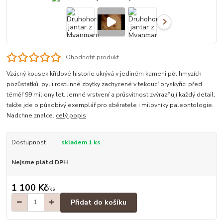
Ohodnotit produkt
Vzácný kousek křídové historie ukrývá v jediném kameni pět hmyzích
pozůstatků, pyl i rostlinné zbytky zachycené v tekoucí pryskyřici před
téměř 99 miliony let. Jemné vrstvení a průsvitnost zvýrazňují každý detail,
takže jde o působivý exemplář pro sběratele i milovníky paleontologie.
Nadchne znalce.
celý popis
Dostupnost
skladem 1 ks
Nejsme plátci DPH
1 100 Kč
/
ks
Přidat do košíku