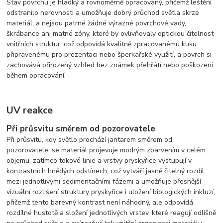
Stav povrchu je hladký a rovnoměrně opracovaný, přičemž leštění
odstranilo nerovnosti a umožňuje dobrý průchod světla skrze
materiál, a nejsou patrné žádné výrazné povrchové vady,
škrábance ani matné zóny, které by ovlivňovaly optickou čitelnost
vnitřních struktur, což odpovídá kvalitně zpracovanému kusu
připravenému pro prezentaci nebo šperkařské využití, a povrch si
zachovává přirozený vzhled bez známek přehřátí nebo poškození
během opracování.
UV reakce
Při průsvitu směrem od pozorovatele
Při průsvitu, kdy světlo prochází jantarem směrem od
pozorovatele, se materiál projevuje modrým zbarvením v celém
objemu, zatímco tokové linie a vrstvy pryskyřice vystupují v
kontrastních hnědých odstínech, což vytváří jasně čitelný rozdíl
mezi jednotlivými sedimentačními fázemi a umožňuje přesnější
vizuální rozlišení struktury pryskyřice i uložení biologických inkluzí,
přičemž tento barevný kontrast není náhodný, ale odpovídá
rozdílné hustotě a složení jednotlivých vrstev, které reagují odlišně