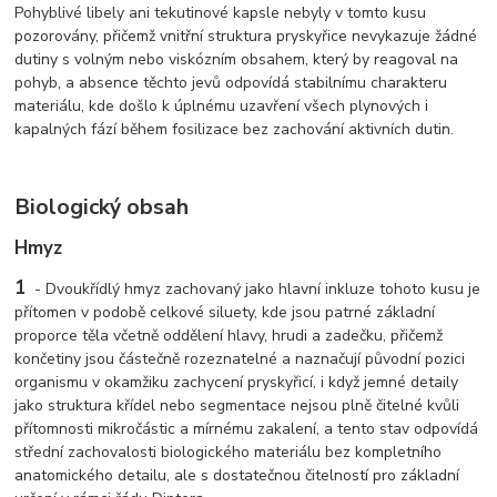
Pohyblivé libely ani tekutinové kapsle nebyly v tomto kusu
pozorovány, přičemž vnitřní struktura pryskyřice nevykazuje žádné
dutiny s volným nebo viskózním obsahem, který by reagoval na
pohyb, a absence těchto jevů odpovídá stabilnímu charakteru
materiálu, kde došlo k úplnému uzavření všech plynových i
kapalných fází během fosilizace bez zachování aktivních dutin.
Biologický obsah
Hmyz
1
-
Dvoukřídlý hmyz zachovaný jako hlavní inkluze tohoto kusu je
přítomen v podobě celkové siluety, kde jsou patrné základní
proporce těla včetně oddělení hlavy, hrudi a zadečku, přičemž
končetiny jsou částečně rozeznatelné a naznačují původní pozici
organismu v okamžiku zachycení pryskyřicí, i když jemné detaily
jako struktura křídel nebo segmentace nejsou plně čitelné kvůli
přítomnosti mikročástic a mírnému zakalení, a tento stav odpovídá
střední zachovalosti biologického materiálu bez kompletního
anatomického detailu, ale s dostatečnou čitelností pro základní