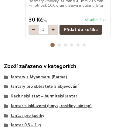
Rozměry krabičky: 41 mm x 41 mm x 15 mm
Rozměry kra
Hmotnost: 10.0 gramu Barva molitanu: Bílá
Hmotnost: 10
30 Kč
30 Kč
skladem 4 ks
/
ks
/
ks
Přidat do košíku
Zboží zařazeno v kategoriích
Jantary z Myanmaru (Barma)
Jantary pro sběratele a objevování
Kachinský stát – burmitský jantar
Jantar s inkluzemi (hmyz, rostliny, biotop)
Jantar pro šperky
Jantar 0,3 – 1 g