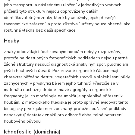
jeho transportu a následnému uložení v jednotlivých vrstvách,
přičemž tyto struktury nejsou doprovázeny dalšími
identifikovatelnými znaky, které by umožnily jejich přesnější
taxonomické zařazení, a proto zůstávají určeny pouze obecně jako
rostlinná vlákna bez další specifikace.
Houby
Znaky odpovídající fosilizovaným houbám nebyly rozpoznány,
protože na dostupných fotografických podkladech nejsou patrné
žádné struktury nesoucí diagnostické znaky hyf, spor, plodnic ani
jiných houbových útvarů. Pozorované organické částice mají
charakter běžného detritu, vegetačních zbytků a složek lesní půdy
zachycených v pryskyřici během jejího tuhnutí. Přestože se v
materiálu nacházejí drobné tmavé agregáty a organické
fragmenty, jejich morfologie neumožňuje spolehlivé přiřazení k
houbám. Z metodického hlediska je proto správné evidovat tento
biologický prvek jako nerozpoznaný, protože současné podklady
neposkytují dostatek znaků pro odborně obhajitelné potvrzení
houbového původu.
Ichnofosilie (domichnia)