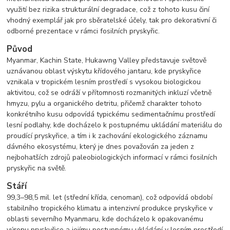
využití bez rizika strukturální degradace, což z tohoto kusu činí
vhodný exemplář jak pro sběratelské účely, tak pro dekorativní či
odborné prezentace v rámci fosilních pryskyřic.
Původ
Myanmar, Kachin State, Hukawng Valley představuje světově
uznávanou oblast výskytu křídového jantaru, kde pryskyřice
vznikala v tropickém lesním prostředí s vysokou biologickou
aktivitou, což se odráží v přítomnosti rozmanitých inkluzí včetně
hmyzu, pylu a organického detritu, přičemž charakter tohoto
konkrétního kusu odpovídá typickému sedimentačnímu prostředí
lesní podlahy, kde docházelo k postupnému ukládání materiálu do
proudící pryskyřice, a tím i k zachování ekologického záznamu
dávného ekosystému, který je dnes považován za jeden z
nejbohatších zdrojů paleobiologických informací v rámci fosilních
pryskyřic na světě.
Stáří
99,3–98,5 mil. let (střední křída, cenoman), což odpovídá období
stabilního tropického klimatu a intenzivní produkce pryskyřice v
oblasti severního Myanmaru, kde docházelo k opakovanému
výronu pryskyřice a jejímu postupnému ukládání v lesním prostředí