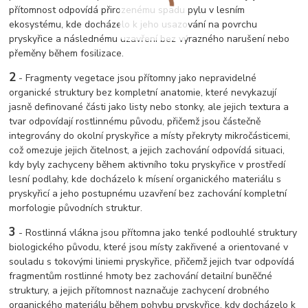
přítomnost odpovídá přirozenému spadu pylu v lesním
ekosystému, kde docházelo k jeho usazování na povrchu
pryskyřice a následnému uzavření bez výrazného narušení nebo
přeměny během fosilizace.
2
-
Fragmenty vegetace jsou přítomny jako nepravidelné
organické struktury bez kompletní anatomie, které nevykazují
jasně definované části jako listy nebo stonky, ale jejich textura a
tvar odpovídají rostlinnému původu, přičemž jsou částečně
integrovány do okolní pryskyřice a místy překryty mikročásticemi,
což omezuje jejich čitelnost, a jejich zachování odpovídá situaci,
kdy byly zachyceny během aktivního toku pryskyřice v prostředí
lesní podlahy, kde docházelo k mísení organického materiálu s
pryskyřicí a jeho postupnému uzavření bez zachování kompletní
morfologie původních struktur.
3
-
Rostlinná vlákna jsou přítomna jako tenké podlouhlé struktury
biologického původu, které jsou místy zakřivené a orientované v
souladu s tokovými liniemi pryskyřice, přičemž jejich tvar odpovídá
fragmentům rostlinné hmoty bez zachování detailní buněčné
struktury, a jejich přítomnost naznačuje zachycení drobného
organického materiálu během pohybu pryskyřice, kdy docházelo k