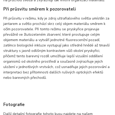
na průchod světla a zvýrazňují tak vnitřní organizaci materiálu.
Při průsvitu směrem k pozorovateli
Při průsvitu v režimu, kdy je zdroj ultrafialového světla umístěn za
jantarem a světlo prochází skrz celý objem materiálu směrem k
očím pozorovatele. Při tomto režimu se pryskyřice projevuje
převážně ve žlutozeleném zbarvení, které prostupuje celým
objemem materiálu a vytváří jednotné fluorescenční pozadí,
zatímco biologické inkluze vystupují jako středně hnědé až tmavší
struktury s jasně odlišným kontrastem vůči okolní pryskyřici,
přičemž tento barevný rozdíl umožňuje lepší vizuální oddělení
organismů od okolního prostředí a současně zvýrazňuje jejich
uložení v jednotlivých vrstvách, což usnadňuje jejich pozorování a
interpretaci bez přítomnosti dalších rušivých optických efektů
nebo barevných přechodů.
Fotografie
Další detailní fotografie tohoto kusu najdete na našem