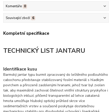
Komentáře
0
Související zboží
6
Kompletní specifikace
TECHNICKÝ LIST JANTARU
Identifikace kusu
Barmský jantar typu burmit zpracovaný do leštěného podlouhlého
cabochonu představuje stabilizovaný fosilní materiál s hladkým
povrchem a přirozeně zaoblenými hranami, jehož tvar byl zvolen
tak, aby maximálně zachoval čitelnost vnitřní struktury pryskyřice i
biologických inkluzí, přičemž transparentní až lehce zakalená
hmota umožňuje hluboký optický průhled skrze více
sedimentačních vrstev a současně poskytuje dostatečnou
mechanickou stabilitu pro dlouhodobé uchování i šperkařské