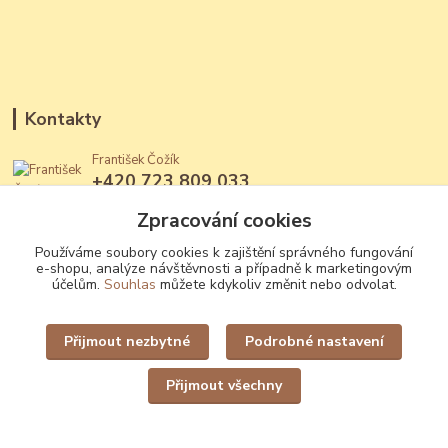
Kontakty
František Čožík
+420 723 809 033
(Po - Ne, 12 - 22 hod.)
Zpracování cookies
jantary@jantary.cz
Používáme soubory cookies k zajištění správného fungování
e-shopu, analýze návštěvnosti a případně k marketingovým
účelům.
Souhlas
můžete kdykoliv změnit nebo odvolat.
Přijmout nezbytné
Podrobné nastavení
Upravit sběr cookies.
Přijmout všechny
Vytvořeno na
Eshop-rychle.cz