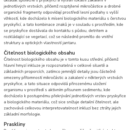
ukládal společně s pryskyřicí a vytváří lokální zakalení v
jednotlivých vrstvách, přičemž rozptýlené mikročástice a drobné
organické fragmenty odpovídají prostředí lesní podlahy s vyšší
vlhkostí, kde docházelo k mísení biologického materiálu s čerstvou
pryskyřicí, a tato kombinace znaků je v souladu s prostředím, kde
se pryskyřice dostávala do kontaktu s půdou, detritem a
rozkládající se vegetací, což se následně promítlo do vnitřní
struktury a optických vlastností jantaru.
Čitelnost biologického obsahu
Čitelnost biologického obsahu je v tomto kusu střední, přičemž
hlavní hmyzí inkluze je rozpoznatelná v celkové siluetě a
základních proporcích, zatímco jemnější detaily jsou částečně
omezeny přítomností mikročástic a zakalení v některých vrstvách
pryskyřice, a tato situace odpovídá přirozenému uložení
organismu v prostředí s aktivním přísunem sedimentu, kde
docházelo k postupnému překrývání jednotlivých vrstev pryskyřice
a biologického materiálu, což sice snižuje detailní čitelnost, ale
zachovává celkovou interpretovatelnost inkluzí bez ztráty jejich
základní morfologie.
Praskliny