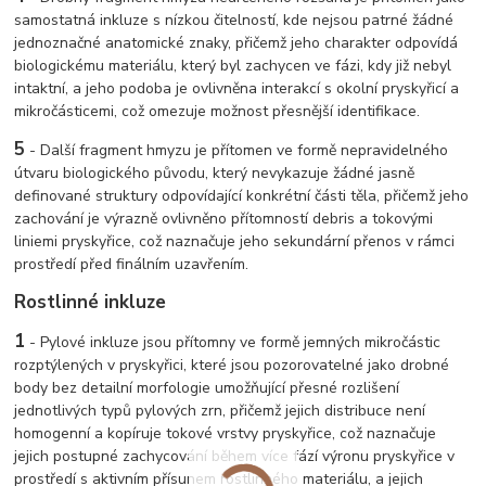
samostatná inkluze s nízkou čitelností, kde nejsou patrné žádné
jednoznačné anatomické znaky, přičemž jeho charakter odpovídá
biologickému materiálu, který byl zachycen ve fázi, kdy již nebyl
intaktní, a jeho podoba je ovlivněna interakcí s okolní pryskyřicí a
mikročásticemi, což omezuje možnost přesnější identifikace.
5
-
Další fragment hmyzu je přítomen ve formě nepravidelného
útvaru biologického původu, který nevykazuje žádné jasně
definované struktury odpovídající konkrétní části těla, přičemž jeho
zachování je výrazně ovlivněno přítomností debris a tokovými
liniemi pryskyřice, což naznačuje jeho sekundární přenos v rámci
prostředí před finálním uzavřením.
Rostlinné inkluze
1
-
Pylové inkluze jsou přítomny ve formě jemných mikročástic
rozptýlených v pryskyřici, které jsou pozorovatelné jako drobné
body bez detailní morfologie umožňující přesné rozlišení
jednotlivých typů pylových zrn, přičemž jejich distribuce není
homogenní a kopíruje tokové vrstvy pryskyřice, což naznačuje
jejich postupné zachycování během více fází výronu pryskyřice v
prostředí s aktivním přísunem rostlinného materiálu, a jejich