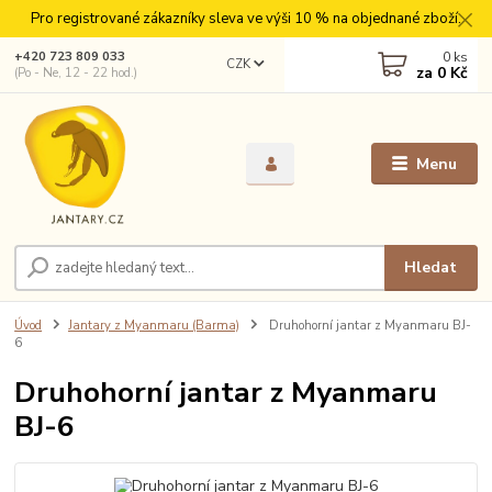
Pro registrované zákazníky sleva ve výši 10 % na objednané zboží.
0
ks
+420 723 809 033
CZK
za
0 Kč
(Po - Ne, 12 - 22 hod.)
Menu
Hledat
Úvod
Jantary z Myanmaru (Barma)
Druhohorní jantar z Myanmaru BJ-
6
Druhohorní jantar z Myanmaru
BJ-6