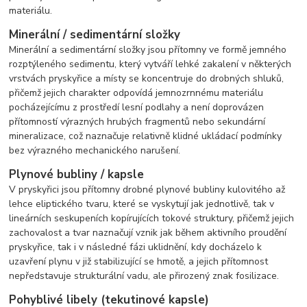
materiálu.
Minerální / sedimentární složky
Minerální a sedimentární složky jsou přítomny ve formě jemného
rozptýleného sedimentu, který vytváří lehké zakalení v některých
vrstvách pryskyřice a místy se koncentruje do drobných shluků,
přičemž jejich charakter odpovídá jemnozrnnému materiálu
pocházejícímu z prostředí lesní podlahy a není doprovázen
přítomností výrazných hrubých fragmentů nebo sekundární
mineralizace, což naznačuje relativně klidné ukládací podmínky
bez výrazného mechanického narušení.
Plynové bubliny / kapsle
V pryskyřici jsou přítomny drobné plynové bubliny kulovitého až
lehce eliptického tvaru, které se vyskytují jak jednotlivě, tak v
lineárních seskupeních kopírujících tokové struktury, přičemž jejich
zachovalost a tvar naznačují vznik jak během aktivního proudění
pryskyřice, tak i v následné fázi uklidnění, kdy docházelo k
uzavření plynu v již stabilizující se hmotě, a jejich přítomnost
nepředstavuje strukturální vadu, ale přirozený znak fosilizace.
Pohyblivé libely (tekutinové kapsle)