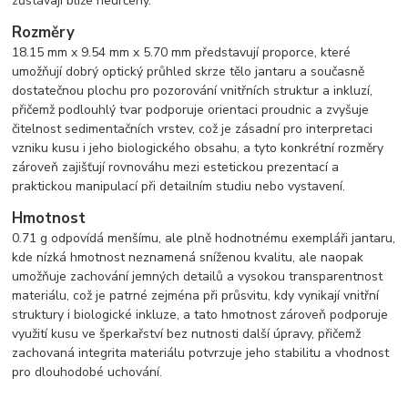
zůstávají blíže neurčeny.
Rozměry
18.15 mm x 9.54 mm x 5.70 mm představují proporce, které
umožňují dobrý optický průhled skrze tělo jantaru a současně
dostatečnou plochu pro pozorování vnitřních struktur a inkluzí,
přičemž podlouhlý tvar podporuje orientaci proudnic a zvyšuje
čitelnost sedimentačních vrstev, což je zásadní pro interpretaci
vzniku kusu i jeho biologického obsahu, a tyto konkrétní rozměry
zároveň zajišťují rovnováhu mezi estetickou prezentací a
praktickou manipulací při detailním studiu nebo vystavení.
Hmotnost
0.71 g odpovídá menšímu, ale plně hodnotnému exempláři jantaru,
kde nízká hmotnost neznamená sníženou kvalitu, ale naopak
umožňuje zachování jemných detailů a vysokou transparentnost
materiálu, což je patrné zejména při průsvitu, kdy vynikají vnitřní
struktury i biologické inkluze, a tato hmotnost zároveň podporuje
využití kusu ve šperkařství bez nutnosti další úpravy, přičemž
zachovaná integrita materiálu potvrzuje jeho stabilitu a vhodnost
pro dlouhodobé uchování.