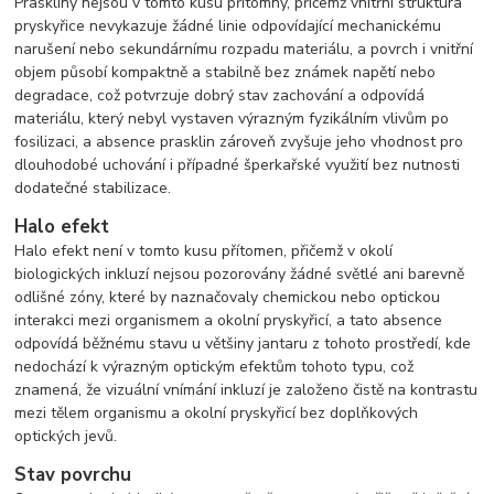
Praskliny nejsou v tomto kusu přítomny, přičemž vnitřní struktura
pryskyřice nevykazuje žádné linie odpovídající mechanickému
narušení nebo sekundárnímu rozpadu materiálu, a povrch i vnitřní
objem působí kompaktně a stabilně bez známek napětí nebo
degradace, což potvrzuje dobrý stav zachování a odpovídá
materiálu, který nebyl vystaven výrazným fyzikálním vlivům po
fosilizaci, a absence prasklin zároveň zvyšuje jeho vhodnost pro
dlouhodobé uchování i případné šperkařské využití bez nutnosti
dodatečné stabilizace.
Halo efekt
Halo efekt není v tomto kusu přítomen, přičemž v okolí
biologických inkluzí nejsou pozorovány žádné světlé ani barevně
odlišné zóny, které by naznačovaly chemickou nebo optickou
interakci mezi organismem a okolní pryskyřicí, a tato absence
odpovídá běžnému stavu u většiny jantaru z tohoto prostředí, kde
nedochází k výrazným optickým efektům tohoto typu, což
znamená, že vizuální vnímání inkluzí je založeno čistě na kontrastu
mezi tělem organismu a okolní pryskyřicí bez doplňkových
optických jevů.
Stav povrchu