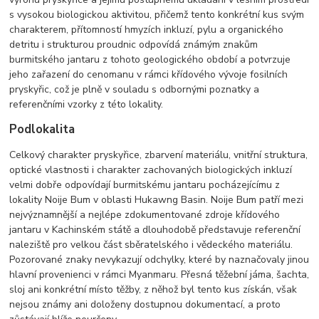
s vysokou biologickou aktivitou, přičemž tento konkrétní kus svým
charakterem, přítomností hmyzích inkluzí, pylu a organického
detritu i strukturou proudnic odpovídá známým znakům
burmitského jantaru z tohoto geologického období a potvrzuje
jeho zařazení do cenomanu v rámci křídového vývoje fosilních
pryskyřic, což je plně v souladu s odbornými poznatky a
referenčními vzorky z této lokality.
Podlokalita
Celkový charakter pryskyřice, zbarvení materiálu, vnitřní struktura,
optické vlastnosti i charakter zachovaných biologických inkluzí
velmi dobře odpovídají burmitskému jantaru pocházejícímu z
lokality Noije Bum v oblasti Hukawng Basin. Noije Bum patří mezi
nejvýznamnější a nejlépe zdokumentované zdroje křídového
jantaru v Kachinském státě a dlouhodobě představuje referenční
naleziště pro velkou část sběratelského i vědeckého materiálu.
Pozorované znaky nevykazují odchylky, které by naznačovaly jinou
hlavní provenienci v rámci Myanmaru. Přesná těžební jáma, šachta,
sloj ani konkrétní místo těžby, z něhož byl tento kus získán, však
nejsou známy ani doloženy dostupnou dokumentací, a proto