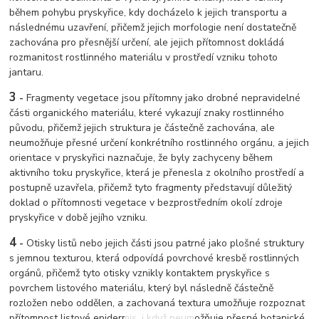
během pohybu pryskyřice, kdy docházelo k jejich transportu a
následnému uzavření, přičemž jejich morfologie není dostatečně
zachována pro přesnější určení, ale jejich přítomnost dokládá
rozmanitost rostlinného materiálu v prostředí vzniku tohoto
jantaru.
3
-
Fragmenty vegetace jsou přítomny jako drobné nepravidelné
části organického materiálu, které vykazují znaky rostlinného
původu, přičemž jejich struktura je částečně zachována, ale
neumožňuje přesné určení konkrétního rostlinného orgánu, a jejich
orientace v pryskyřici naznačuje, že byly zachyceny během
aktivního toku pryskyřice, která je přenesla z okolního prostředí a
postupně uzavřela, přičemž tyto fragmenty představují důležitý
doklad o přítomnosti vegetace v bezprostředním okolí zdroje
pryskyřice v době jejího vzniku.
4
-
Otisky listů nebo jejich části jsou patrné jako plošné struktury
s jemnou texturou, která odpovídá povrchové kresbě rostlinných
orgánů, přičemž tyto otisky vznikly kontaktem pryskyřice s
povrchem listového materiálu, který byl následně částečně
rozložen nebo oddělen, a zachovaná textura umožňuje rozpoznat
přítomnost listové epidermis, i když neumožňuje přesné botanické