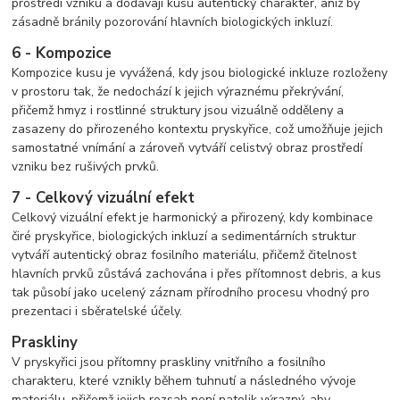
prostředí vzniku a dodávají kusu autentický charakter, aniž by
zásadně bránily pozorování hlavních biologických inkluzí.
6 - Kompozice
Kompozice kusu je vyvážená, kdy jsou biologické inkluze rozloženy
v prostoru tak, že nedochází k jejich výraznému překrývání,
přičemž hmyz i rostlinné struktury jsou vizuálně odděleny a
zasazeny do přirozeného kontextu pryskyřice, což umožňuje jejich
samostatné vnímání a zároveň vytváří celistvý obraz prostředí
vzniku bez rušivých prvků.
7 - Celkový vizuální efekt
Celkový vizuální efekt je harmonický a přirozený, kdy kombinace
čiré pryskyřice, biologických inkluzí a sedimentárních struktur
vytváří autentický obraz fosilního materiálu, přičemž čitelnost
hlavních prvků zůstává zachována i přes přítomnost debris, a kus
tak působí jako ucelený záznam přírodního procesu vhodný pro
prezentaci i sběratelské účely.
Praskliny
V pryskyřici jsou přítomny praskliny vnitřního a fosilního
charakteru, které vznikly během tuhnutí a následného vývoje
materiálu, přičemž jejich rozsah není natolik výrazný, aby