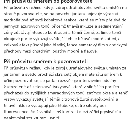
Při průsvitu směrem od pozorovatele
Při průsvitu v režimu, kdy je zdroj ultrafialového světla umístěn na
straně pozorovatele, se na povrchu jantaru objevuje výrazná
modrofialová až sytě kobaltová reakce, která se místy přelévá do
jemných azurových tónů, přičemž tmavší inkluze a sedimentární
zóny zůstávají hluboce kontrastní a téměř černé, zatímco tenčí
okrajové partie vykazují světlejší, lehce bělavě modré záření, a
celkový efekt působí jako hladký, lehce sametový film s optickými
přechody mezi chladnými odstíny modré a fialové.
Při průsvitu směrem k pozorovateli
Při průsvitu v režimu, kdy je zdroj ultrafialového světla umístěn za
jantarem a světlo prochází skrz celý objem materiálu směrem k
očím pozorovatele, se jantar rozsvěcuje intenzivními odstíny
žlutozelené až zelenkavě tyrkysové, které v silnějších partiích
přecházejí do sytějších smaragdových tónů, zatímco okraje a tenčí
vrstvy vykazují světlejší, téměř citronově žluté světélkování, a
tmavé inkluze vystupují jako hluboké, ostré siluety bez
fluorescence, čímž vzniká silný kontrast mezi zářící pryskyřicí a
neaktivními strukturami uvnitř.