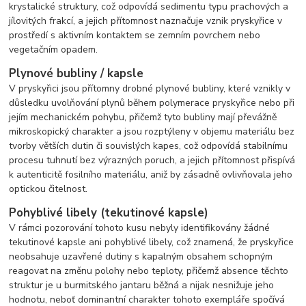
krystalické struktury, což odpovídá sedimentu typu prachových a
jílovitých frakcí, a jejich přítomnost naznačuje vznik pryskyřice v
prostředí s aktivním kontaktem se zemním povrchem nebo
vegetačním opadem.
Plynové bubliny / kapsle
V pryskyřici jsou přítomny drobné plynové bubliny, které vznikly v
důsledku uvolňování plynů během polymerace pryskyřice nebo při
jejím mechanickém pohybu, přičemž tyto bubliny mají převážně
mikroskopický charakter a jsou rozptýleny v objemu materiálu bez
tvorby větších dutin či souvislých kapes, což odpovídá stabilnímu
procesu tuhnutí bez výrazných poruch, a jejich přítomnost přispívá
k autenticitě fosilního materiálu, aniž by zásadně ovlivňovala jeho
optickou čitelnost.
Pohyblivé libely (tekutinové kapsle)
V rámci pozorování tohoto kusu nebyly identifikovány žádné
tekutinové kapsle ani pohyblivé libely, což znamená, že pryskyřice
neobsahuje uzavřené dutiny s kapalným obsahem schopným
reagovat na změnu polohy nebo teploty, přičemž absence těchto
struktur je u burmitského jantaru běžná a nijak nesnižuje jeho
hodnotu, neboť dominantní charakter tohoto exempláře spočívá