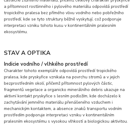
částečně ztuhlého materiálu, přičemž celkový charakter pryskyřice
a přítomnost rostlinného i pylového materiálu odpovídá prostředí
tropického pralesa bez přímého vlivu vodního nebo pobřežního
prostředí, kde se tyto struktury běžně vyskytují, což podporuje
interpretaci vzniku tohoto kusu v kontinentálním pralesním
ekosystému.
STAV A OPTIKA
Indicie vodního / vlhkého prostředí
Charakter tohoto exempláře odpovídá prostředí tropického
pralesa, kde pryskyřice vznikala na povrchu stromů a v jejich
bezprostředním okolí, přičemž přítomnost pylových částic,
fragmentů vegetace a organicko minerálního debris ukazuje na
aktivní kontakt pryskyřice s lesním podložím, kde docházelo k
zachytávání jemného materiálu přenášeného vzduchem i
mechanickým kontaktem, a absence znaků transportu vodním
prostředím podporuje interpretaci vzniku v kontinentálním
pralesním ekosystému s vysokou vlhkostí a biologickou aktivitou.