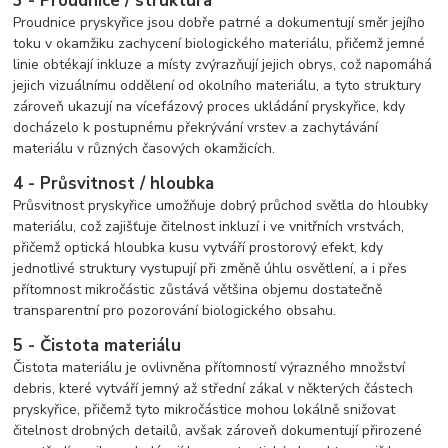
3 - Proudnice / struktura
Proudnice pryskyřice jsou dobře patrné a dokumentují směr jejího
toku v okamžiku zachycení biologického materiálu, přičemž jemné
linie obtékají inkluze a místy zvýrazňují jejich obrys, což napomáhá
jejich vizuálnímu oddělení od okolního materiálu, a tyto struktury
zároveň ukazují na vícefázový proces ukládání pryskyřice, kdy
docházelo k postupnému překrývání vrstev a zachytávání
materiálu v různých časových okamžicích.
4 - Průsvitnost / hloubka
Průsvitnost pryskyřice umožňuje dobrý průchod světla do hloubky
materiálu, což zajišťuje čitelnost inkluzí i ve vnitřních vrstvách,
přičemž optická hloubka kusu vytváří prostorový efekt, kdy
jednotlivé struktury vystupují při změně úhlu osvětlení, a i přes
přítomnost mikročástic zůstává většina objemu dostatečně
transparentní pro pozorování biologického obsahu.
5 - Čistota materiálu
Čistota materiálu je ovlivněna přítomností výrazného množství
debris, které vytváří jemný až střední zákal v některých částech
pryskyřice, přičemž tyto mikročástice mohou lokálně snižovat
čitelnost drobných detailů, avšak zároveň dokumentují přirozené