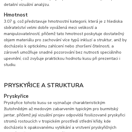
detailní vizuální analýzu.
Hmotnost
3.07 g, což představuje hmotnostní kategorii, která je z hlediska
sběratelství velmi dobře vyvážená mezi velikostí a
manipulovatelností, přičemž tato hmotnost poskytuje dostatečný
objem materiálu pro zachování více typů inkluzí a struktur, aniž by
docházelo k optickému zahlcení nebo zhoršení čitelnosti, a
zároveň umožňuje snadné pozorování bez nutnosti speciálního
upevnění, což zvyšuje praktickou hodnotu kusu při prezentaci i
studiu.
PRYSKYŘICE A STRUKTURA
Pryskyřice
Pryskyřice tohoto kusu se vyznačuje charakteristickým
žlutohnědým až medovým zabarvením typickým pro burmitský
jantar, přičemž její vizuální projev odpovídá fosilizované pryskyřici
stromů rostoucích v tropickém prostředí střední křídy, kde
docházelo k opakovanému vytékání a vrstvení pryskyřičných