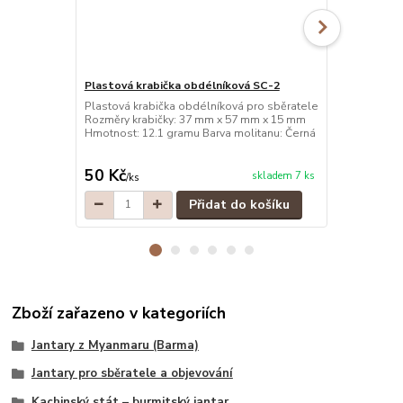
Plastová krabička obdélníková SC-2
Plastová kr
Plastová krabička obdélníková pro sběratele
Plastová kra
Rozměry krabičky: 37 mm x 57 mm x 15 mm
Rozměry kra
Hmotnost: 12.1 gramu Barva molitanu: Černá
Hmotnost: 12
50 Kč
50 Kč
skladem 7 ks
/
ks
/
ks
Přidat do košíku
Zboží zařazeno v kategoriích
Jantary z Myanmaru (Barma)
Jantary pro sběratele a objevování
Kachinský stát – burmitský jantar