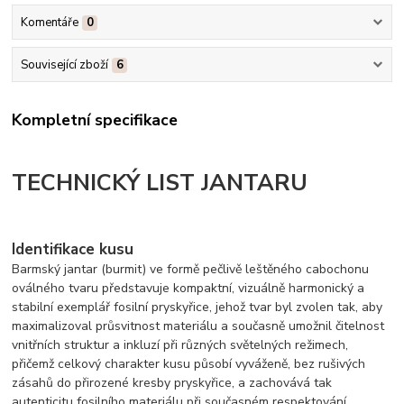
Komentáře
0
Související zboží
6
Kompletní specifikace
TECHNICKÝ LIST JANTARU
Identifikace kusu
Barmský jantar (burmit) ve formě pečlivě leštěného cabochonu
oválného tvaru představuje kompaktní, vizuálně harmonický a
stabilní exemplář fosilní pryskyřice, jehož tvar byl zvolen tak, aby
maximalizoval průsvitnost materiálu a současně umožnil čitelnost
vnitřních struktur a inkluzí při různých světelných režimech,
přičemž celkový charakter kusu působí vyváženě, bez rušivých
zásahů do přirozené kresby pryskyřice, a zachovává tak
autenticitu fosilního materiálu při současném respektování