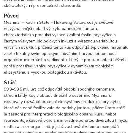
sběratelských i prezentačních standardů.
Původ
Myanmar – Kachin State – Hukawng Valley, což je světově
nejvýznamnější oblast výskytu barmského jantaru,
charakteristická produkcí vysoce kvalitní fosilní pryskyřice s
častým výskytem biologických inkluzí a výraznou variabilitou
vnitřních struktur, přičemž tento kus odpovídá typickému materiálu
z této lokality svým optickým chováním, barvou i přítomností
organicko-minerálního sedimentu, který je pro tuto oblast běžný a
odráží prostředí vzniku pryskyřice v dynamickém tropickém
ekosystému s vysokou biologickou aktivitou.
Stáří
99,3–98,5 mil. let, což odpovídá období spodního cenomanu
střední křídy, kdy v oblasti dnešního severního Myanmaru
existovaly rozsáhlé pralesní ekosystémy produkující pryskyřici,
která následně fosilizovala do podoby jantaru, přičemž toto stáří
je zásadní pro interpretaci biologického obsahu kusu, neboť
reprezentuje časové okno s mimořádně bohatou diverzitou hmyzu,
rostlin a mikroorganismů, jejichž zachování v tomto exempláři
odpovídá známým paleoekologickým podmínkám této geologické