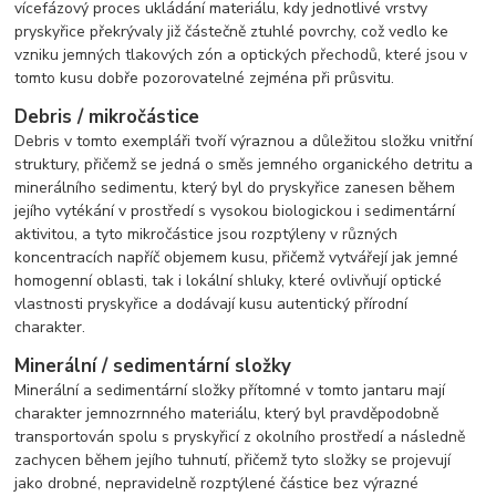
vícefázový proces ukládání materiálu, kdy jednotlivé vrstvy
pryskyřice překrývaly již částečně ztuhlé povrchy, což vedlo ke
vzniku jemných tlakových zón a optických přechodů, které jsou v
tomto kusu dobře pozorovatelné zejména při průsvitu.
Debris / mikročástice
Debris v tomto exempláři tvoří výraznou a důležitou složku vnitřní
struktury, přičemž se jedná o směs jemného organického detritu a
minerálního sedimentu, který byl do pryskyřice zanesen během
jejího vytékání v prostředí s vysokou biologickou i sedimentární
aktivitou, a tyto mikročástice jsou rozptýleny v různých
koncentracích napříč objemem kusu, přičemž vytvářejí jak jemné
homogenní oblasti, tak i lokální shluky, které ovlivňují optické
vlastnosti pryskyřice a dodávají kusu autentický přírodní
charakter.
Minerální / sedimentární složky
Minerální a sedimentární složky přítomné v tomto jantaru mají
charakter jemnozrnného materiálu, který byl pravděpodobně
transportován spolu s pryskyřicí z okolního prostředí a následně
zachycen během jejího tuhnutí, přičemž tyto složky se projevují
jako drobné, nepravidelně rozptýlené částice bez výrazné