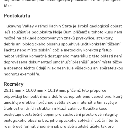
fáze.
Podlokalita
Hukawng Valley v rámci Kachin State je široká geologická oblast,
jejíž součástí je podlokalita Noije Bum, přičemž u tohoto kusu není
možné na základě pozorovaných znaků pryskyřice, struktury,
debris ani biologického obsahu spolehlivě určit konkrétní těžební
šachtu nebo místo získání, což je metodicky korektní přístup,
neboť většina komerčně dostupného materiálu z této oblasti není
doprovázena dokumentací umožňující přesnější určení místa těžby,
a absence těchto údajů nijak nesnižuje vědeckou ani sběratelskou
hodnotu exempláře.
Rozměry
29.11 mm × 18.00 mm × 10.19 mm, přičemž tyto proporce
odpovídají kompaktnímu a dobře uchopitelnému cabochonu, který
umožňuje efektivní průchod světla skrze materiál a tím zvyšuje
čitelnost vnitřních struktur i inkluzí, zatímco tloušťka kusu
poskytuje dostatečný objem pro zachování prostorové integrity
biologického obsahu bez jeho optického splývání, což činí tento
rozměrový formát vhodným jak pro sběratelské účely, tak pro