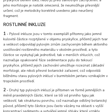
pryskyřice během toku, nebo již před samotným zachycením, a
jeho morfologie je natolik omezená, že neumožňuje přesnější
určení, což je metodicky korektně uvedeno jako neurčený
fragment.
ROSTLINNÉ INKLUZE
1
-
Pylové inkluze jsou v tomto exempláři přítomny jako jemné
kulovité částice rozptýlené v objemu pryskyřice, přičemž jejich tvar
a velikost odpovídají pylovým zrnům zachyceným během aktivního
uvolňování rostlinného materiálu v okolním prostředí, a tyto
částice se vyskytují jak jednotlivě, tak v menších shlucích, což
naznačuje opakované fáze sedimentace pylu do tekoucí
pryskyřice, přičemž jejich zachování umožňuje rozeznat základní
morfologii, ale nikoli přesné botanické zařazení, což odpovídá
běžnému stavu pylových inkluzí v burmitském jantaru vznikajícím v
tropickém prostředí.
2
-
Druhý typ pylových inkluzí je přítomen ve formě jemnějších a
méně pravidelných částic, které se liší od prvního typu jak
velikostí, tak strukturou povrchu, což naznačuje odlišný botanický
původ, přičemž tyto částice jsou často vázány na oblasti s vyšší
koncentrací sedimentu a vytvářejí jemné shluky, které vznikly