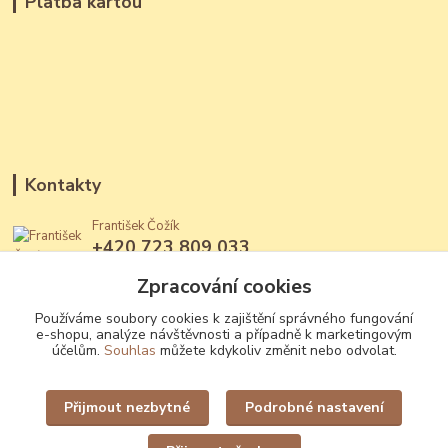
Platba kartou
Kontakty
František Čožík
+420 723 809 033
(Po - Ne, 12 - 22 hod.)
Zpracování cookies
jantary@jantary.cz
Používáme soubory cookies k zajištění správného fungování
e-shopu, analýze návštěvnosti a případně k marketingovým
účelům.
Souhlas
můžete kdykoliv změnit nebo odvolat.
Přijmout nezbytné
Podrobné nastavení
Upravit sběr cookies.