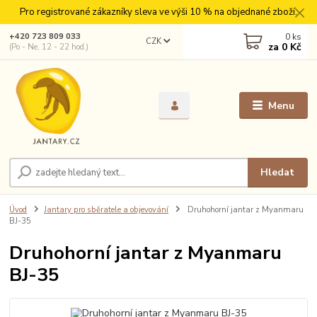
Pro registrované zákazníky sleva ve výši 10 % na objednané zboží.
0
ks
+420 723 809 033
CZK
za
0 Kč
(Po - Ne, 12 - 22 hod.)
Menu
Hledat
Úvod
Jantary pro sběratele a objevování
Druhohorní jantar z Myanmaru
BJ-35
Druhohorní jantar z Myanmaru
BJ-35