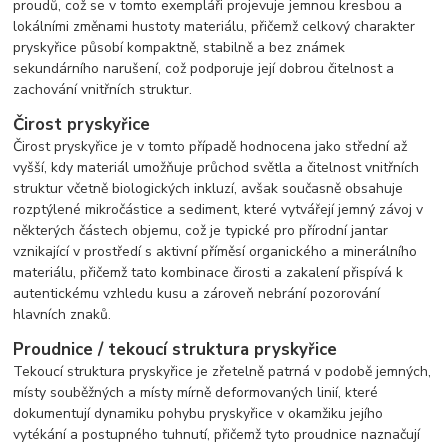
proudů, což se v tomto exempláři projevuje jemnou kresbou a
lokálními změnami hustoty materiálu, přičemž celkový charakter
pryskyřice působí kompaktně, stabilně a bez známek
sekundárního narušení, což podporuje její dobrou čitelnost a
zachování vnitřních struktur.
Čirost pryskyřice
Čirost pryskyřice je v tomto případě hodnocena jako střední až
vyšší, kdy materiál umožňuje průchod světla a čitelnost vnitřních
struktur včetně biologických inkluzí, avšak současně obsahuje
rozptýlené mikročástice a sediment, které vytvářejí jemný závoj v
některých částech objemu, což je typické pro přírodní jantar
vznikající v prostředí s aktivní příměsí organického a minerálního
materiálu, přičemž tato kombinace čirosti a zakalení přispívá k
autentickému vzhledu kusu a zároveň nebrání pozorování
hlavních znaků.
Proudnice / tekoucí struktura pryskyřice
Tekoucí struktura pryskyřice je zřetelně patrná v podobě jemných,
místy souběžných a místy mírně deformovaných linií, které
dokumentují dynamiku pohybu pryskyřice v okamžiku jejího
vytékání a postupného tuhnutí, přičemž tyto proudnice naznačují