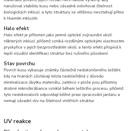
narušoval stabilitu kusu nebo zásadně ovlivňoval čitelnost
biologických inkluzí, a tyto struktury se většinou nevztahují přímo
k hlavním inkluzím.
Halo efekt
Halo efekt je přítomen jako jemné optické zvýraznění okolí
některých inkluzí, přičemž vzniká rozdílnými optickými vlastnostmi
pryskyřice v jejich bezprostředním okolí, a tento efekt přispívá k
lepší vizuální identifikaci struktur bez rušivého působení.
Stav povrchu
Povrch kusu vykazuje známky částečně nedokončeného leštění,
kdy na hranách zůstávají místa nedoleštěná z důvodu
minimalizace úbytku materiálu, zatímco v ploše jsou přítomny
drobné mikroškrábance vzniklé během lešticího procesu, přičemž
tyto nedokonalosti odpovídají běžné praxi zpracování jantaru a
nemají zásadní vliv na čitelnost vnitřních struktur.
UV reakce