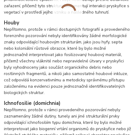
zařazení, přičemž tyto struktury dokumentují interakci pryskyřice s
vegetací v prostředí jejího vzniku a následného tuhnutí.
Houby
Nepřítomno, protože v rámci dostupných fotografií a provedeného
forenzního pozorování nebyly identifikovány žádné morfologické
znaky odpovídající houbovým strukturám, jako jsou hyfy, septa
nebo koloniální růstové obrazce, které by bylo možné
jednoznačně interpretovat jako fosilizovaný houbový materiál,
přičemž všechny vláknité nebo nepravidelné útvary v pryskyřici
byly vyhodnoceny jako součást organického debris nebo
rostlinných fragmentů, a nikoli jako samostatné houbové inkluze,
což odpovídá konzervativnímu a metodicky správnému přístupu
založenému na evidenci pouze jednoznačně identifikovatelných
biologických struktur.
Ichnofosilie (domichnia)
Nepřítomno, protože v rámci provedeného pozorování nebyly
zaznamenány žádné dutiny, tunely ani jiné strukturální prvky
odpovídající ichnofosiliím typu domichnia, které by bylo možné
interpretovat jako biogenní vrtání organismů do pryskyřice nebo již