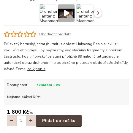
Ohodnotit produkt
Průsvitný barmský jantar (burmit) z oblasti Hukawng Basin s inkluzí
dvoukřídlého hmyzu, pylovými zrny, vegetačními fragmenty a otiskem
části listu. Fosilní pryskyřice stará přibližně 99 milionů let zachycuje
autentický obraz druhohorního tropického pralesa v období střední křídy
dávné Země.
celý popis
Dostupnost
skladem 1 ks
Nejsme plátci DPH
1 600 Kč
/
ks
Přidat do košíku