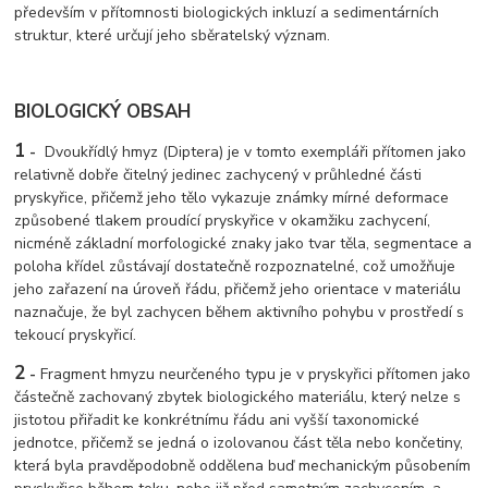
především v přítomnosti biologických inkluzí a sedimentárních
struktur, které určují jeho sběratelský význam.
BIOLOGICKÝ OBSAH
1
-
Dvoukřídlý hmyz (Diptera) je v tomto exempláři přítomen jako
relativně dobře čitelný jedinec zachycený v průhledné části
pryskyřice, přičemž jeho tělo vykazuje známky mírné deformace
způsobené tlakem proudící pryskyřice v okamžiku zachycení,
nicméně základní morfologické znaky jako tvar těla, segmentace a
poloha křídel zůstávají dostatečně rozpoznatelné, což umožňuje
jeho zařazení na úroveň řádu, přičemž jeho orientace v materiálu
naznačuje, že byl zachycen během aktivního pohybu v prostředí s
tekoucí pryskyřicí.
2
-
Fragment hmyzu neurčeného typu je v pryskyřici přítomen jako
částečně zachovaný zbytek biologického materiálu, který nelze s
jistotou přiřadit ke konkrétnímu řádu ani vyšší taxonomické
jednotce, přičemž se jedná o izolovanou část těla nebo končetiny,
která byla pravděpodobně oddělena buď mechanickým působením