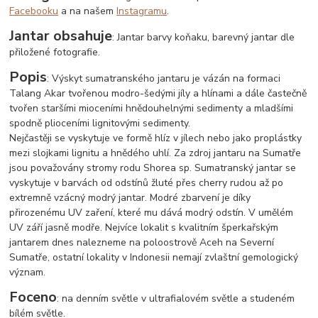
Facebooku
a na našem
Instagramu
.
Jantar obsahuje
: Jantar barvy koňaku, barevný jantar dle
přiložené fotografie.
Popis
: Výskyt sumatranského jantaru je vázán na formaci
Talang Akar tvořenou modro-šedými jíly a hlínami a dále častečně
tvořen staršími mioceními hnědouhelnými sedimenty a mladšími
spodně plioceními lignitovými sedimenty.
Nejčastěji se vyskytuje ve formě hlíz v jílech nebo jako proplástky
mezi slojkami lignitu a hnědého uhlí. Za zdroj jantaru na Sumatře
jsou považovány stromy rodu Shorea sp. Sumatranský jantar se
vyskytuje v barvách od odstínů žluté přes cherry rudou až po
extremně vzácný modrý jantar. Modré zbarvení je díky
přirozenému UV zaření, které mu dává modrý odstín. V umělém
UV září jasně modře. Nejvíce lokalit s kvalitním šperkařským
jantarem dnes nalezneme na poloostrově Aceh na Severní
Sumatře, ostatní lokality v Indonesii nemají zvlaštní gemologický
význam.
Foceno
: na denním světle v ultrafialovém světle a studeném
bílém světle.