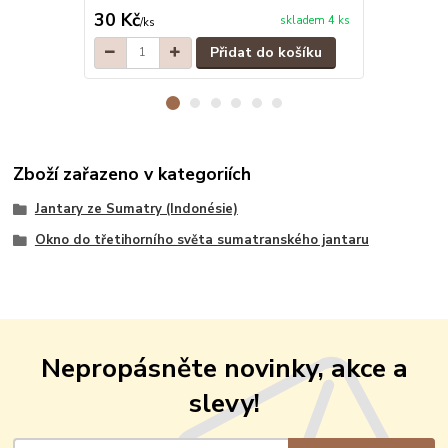
30 Kč
30 Kč
skladem 4 ks
/
ks
/
ks
Přidat do košíku
Zboží zařazeno v kategoriích
Jantary ze Sumatry (Indonésie)
Okno do třetihorního světa sumatranského jantaru
Nepropásněte novinky, akce a
slevy!