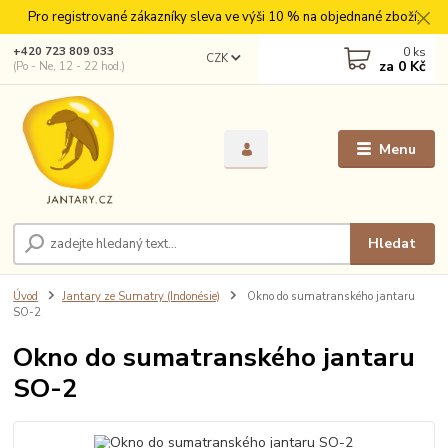
Pro registrované zákazníky sleva ve výši 10 % na objednané zboží.
0
ks
+420 723 809 033
CZK
za
0 Kč
(Po - Ne, 12 - 22 hod.)
Menu
Hledat
Úvod
Jantary ze Sumatry (Indonésie)
Okno do sumatranského jantaru
SO-2
Okno do sumatranského jantaru
SO-2