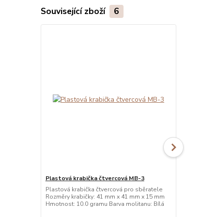
Související zboží
6
Plastová krabička čtvercová MB-3
Plastová kr
Plastová krabička čtvercová pro sběratele
Plastová kra
Rozměry krabičky: 41 mm x 41 mm x 15 mm
Rozměry kra
Hmotnost: 10.0 gramu Barva molitanu: Bílá
Hmotnost: 10