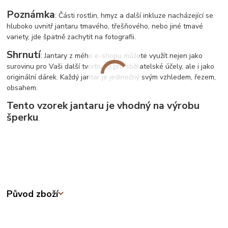
Poznámka
: Části rostlin, hmyz a další inkluze nacházející se
hluboko uvnitř jantaru tmavého, třešňového, nebo jiné tmavé
variety, jde špatně zachytit na fotografii.
Shrnutí
: Jantary z mého e-shopu můžete využít nejen jako
surovinu pro Vaši další tvorbu, či pro sběratelské účely, ale i jako
originální dárek. Každý jantar je jedinečný svým vzhledem, řezem,
obsahem.
Tento vzorek jantaru je vhodný na výrobu
šperku
.
Původ zboží