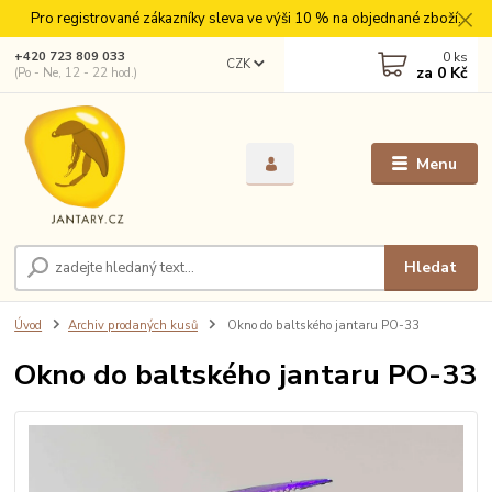
Pro registrované zákazníky sleva ve výši 10 % na objednané zboží.
0
ks
+420 723 809 033
CZK
za
0 Kč
(Po - Ne, 12 - 22 hod.)
Menu
Hledat
Úvod
Archiv prodaných kusů
Okno do baltského jantaru PO-33
Okno do baltského jantaru PO-33