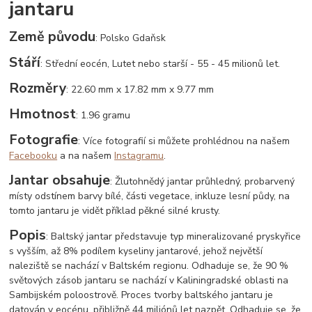
jantaru
Země původu
: Polsko Gdaňsk
Stáří
: Střední eocén, Lutet nebo starší - 55 - 45 milionů let.
Rozměry
: 22.60 mm x 17.82 mm x 9.77 mm
Hmotnost
: 1.96 gramu
Fotografie
: Více fotografií si můžete prohlédnou na našem
Facebooku
a na našem
Instagramu
.
Jantar obsahuje
: Žlutohnědý jantar průhledný, probarvený
místy odstínem barvy bílé, části vegetace, inkluze lesní půdy, na
tomto jantaru je vidět příklad pěkné silné krusty.
Popis
: Baltský jantar představuje typ mineralizované pryskyřice
s vyšším, až 8% podílem kyseliny jantarové, jehož největší
naleziště se nachází v Baltském regionu. Odhaduje se, že 90 %
světových zásob jantaru se nachází v Kaliningradské oblasti na
Sambijském poloostrově. Proces tvorby baltského jantaru je
datován v eocénu, přibližně 44 miliónů let nazpět. Odhaduje se, že