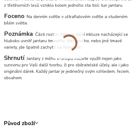
z třetihorních lesů vzniklo kolem jednoho sta tisíc tun jantaru.
Foceno
: Na denním světle v ultrafialovém světle a studeném
bílém světle.
Poznámka
: Části rostlin, hmyz a další inkluze nacházející se
hluboko uvnitř jantaru tmavého, třešňového, nebo jiné tmavé
variety, jde špatně zachytit na fotografii.
Shrnutí
: Jantary z mého e-shopu můžete využít nejen jako
surovinu pro Vaši další tvorbu, či pro sběratelské účely, ale i jako
originální dárek. Každý jantar je jedinečný svým vzhledem, řezem,
obsahem.
Původ zboží