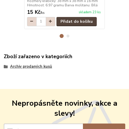
Rozměry krabičky: 38 mm x 38 mm x 16 mm
Rozměry kra
Hmotnost: 6.97 gramu Barva molitanu: Bílá
Hmotnost: 6.
15 Kč
15 Kč
skladem 23 ks
/
ks
/
ks
Přidat do košíku
Zboží zařazeno v kategoriích
Archiv prodaných kusů
Nepropásněte novinky, akce a
slevy!