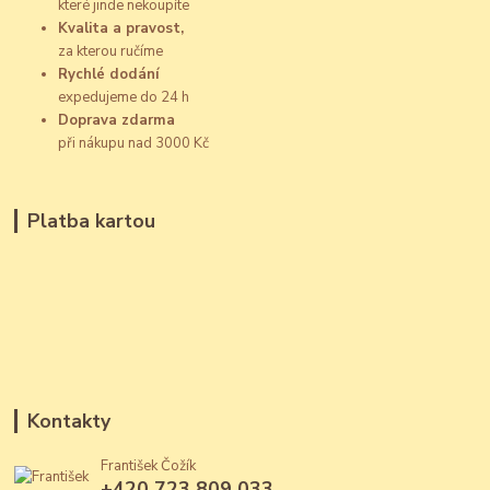
které jinde nekoupíte
Kvalita a pravost,
za kterou ručíme
Rychlé dodání
expedujeme do 24 h
Doprava zdarma
při nákupu nad 3000 Kč
Platba kartou
Kontakty
František Čožík
+420 723 809 033