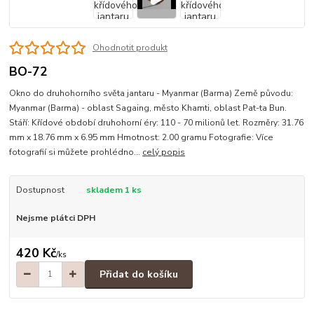
Ohodnotit produkt
BO-72
Okno do druhohorního světa jantaru - Myanmar (Barma) Země původu:
Myanmar (Barma) - oblast Sagaing, město Khamti, oblast Pat-ta Bun.
Stáří: Křídové období druhohorní éry: 110 - 70 milionů let. Rozměry: 31.76
mm x 18.76 mm x 6.95 mm Hmotnost: 2.00 gramu Fotografie: Více
fotografií si můžete prohlédno...
celý popis
Dostupnost
skladem 1 ks
Nejsme plátci DPH
420 Kč
/
ks
Přidat do košíku