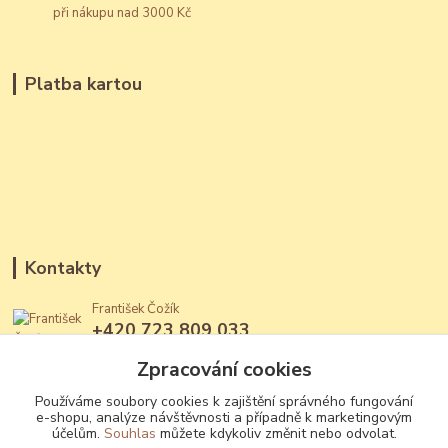
při nákupu nad 3000 Kč
Platba kartou
Kontakty
František Čožík
+420 723 809 033
(Po - Ne, 12 - 22 hod.)
Zpracování cookies
jantary@jantary.cz
Používáme soubory cookies k zajištění správného fungování
e-shopu, analýze návštěvnosti a případně k marketingovým
účelům.
Souhlas
můžete kdykoliv změnit nebo odvolat.