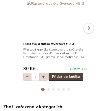
Plastová krabička čtvercová MB-3
Plastová kr
Plastová krabička čtvercová pro sběratele
Plastová kra
Rozměry krabičky: 41 mm x 41 mm x 15 mm
Rozměry kra
Hmotnost: 10.0 gramu Barva molitanu: Bílá
Hmotnost: 10
30 Kč
30 Kč
skladem 4 ks
/
ks
/
ks
Přidat do košíku
Zboží zařazeno v kategoriích