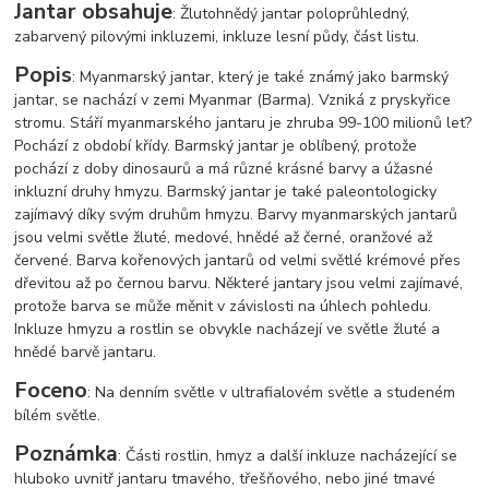
Jantar obsahuje
: Žlutohnědý jantar poloprůhledný,
zabarvený pilovými inkluzemi, inkluze lesní půdy, část listu.
Popis
: Myanmarský jantar, který je také známý jako barmský
jantar, se nachází v zemi Myanmar (Barma). Vzniká z pryskyřice
stromu. Stáří myanmarského jantaru je zhruba 99-100 milionů let?
Pochází z období křídy. Barmský jantar je oblíbený, protože
pochází z doby dinosaurů a má různé krásné barvy a úžasné
inkluzní druhy hmyzu. Barmský jantar je také paleontologicky
zajímavý díky svým druhům hmyzu. Barvy myanmarských jantarů
jsou velmi světle žluté, medové, hnědé až černé, oranžové až
červené. Barva kořenových jantarů od velmi světlé krémové přes
dřevitou až po černou barvu. Některé jantary jsou velmi zajímavé,
protože barva se může měnit v závislosti na úhlech pohledu.
Inkluze hmyzu a rostlin se obvykle nacházejí ve světle žluté a
hnědé barvě jantaru.
Foceno
: Na denním světle v ultrafialovém světle a studeném
bílém světle.
Poznámka
: Části rostlin, hmyz a další inkluze nacházející se
hluboko uvnitř jantaru tmavého, třešňového, nebo jiné tmavé