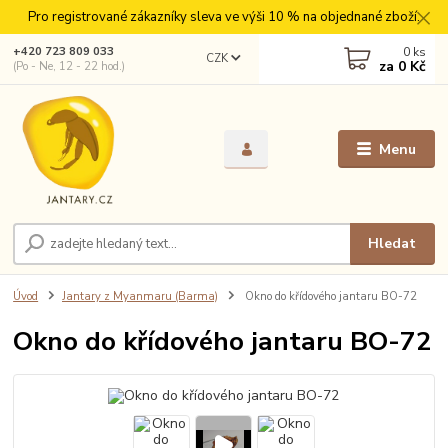
Pro registrované zákazníky sleva ve výši 10 % na objednané zboží.
0
ks
+420 723 809 033
CZK
za
0 Kč
(Po - Ne, 12 - 22 hod.)
Menu
Hledat
Úvod
Jantary z Myanmaru (Barma)
Okno do křídového jantaru BO-72
Okno do křídového jantaru BO-72