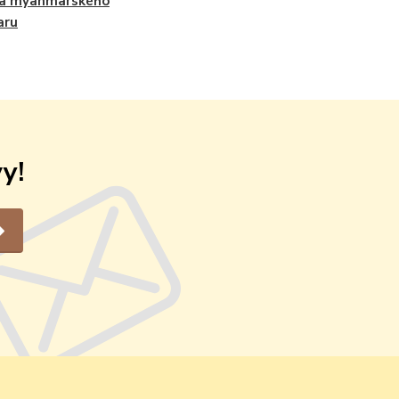
ta myanmarského
aru
y!