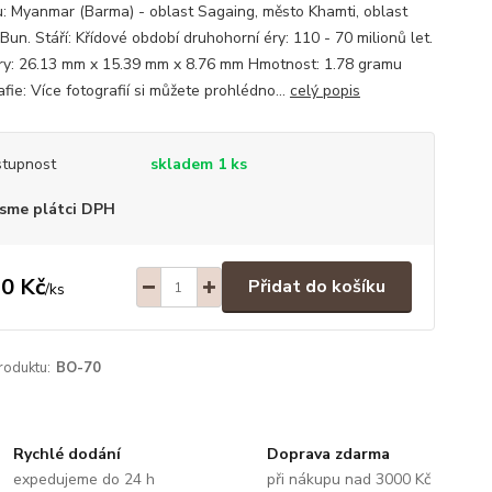
: Myanmar (Barma) - oblast Sagaing, město Khamti, oblast
Bun. Stáří: Křídové období druhohorní éry: 110 - 70 milionů let.
y: 26.13 mm x 15.39 mm x 8.76 mm Hmotnost: 1.78 gramu
fie: Více fotografií si můžete prohlédno...
celý popis
tupnost
skladem 1 ks
sme plátci DPH
0 Kč
Přidat do košíku
/
ks
roduktu:
BO-70
Rychlé dodání
Doprava zdarma
expedujeme do 24 h
při nákupu nad 3000 Kč