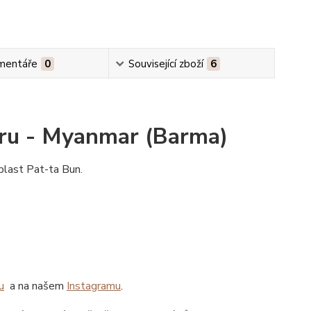
mentáře
0
Související zboží
6
aru - Myanmar (Barma)
blast Pat-ta Bun.
u
a na našem
Instagramu
.