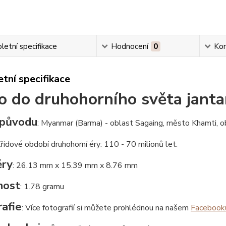
etní specifikace
Hodnocení
0
Ko
tní specifikace
 do druhohorního světa jant
původu
: Myanmar (Barma) - oblast Sagaing, město Khamti, o
Křídové období druhohorní éry: 110 - 70 milionů let.
ry
: 26.13 mm x 15.39 mm x 8.76 mm
nost
: 1.78 gramu
afie
: Více fotografií si můžete prohlédnou na našem
Facebook