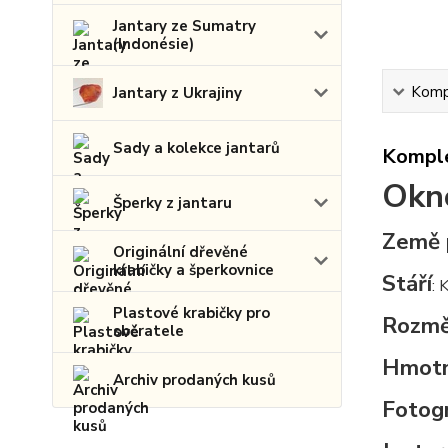
Jantary ze Sumatry
(Indonésie)
Kompl
Jantary z Ukrajiny
Sady a kolekce jantarů
Komple
Okno
Šperky z jantaru
Země 
Originální dřevěné
krabičky a šperkovnice
Stáří
: 
Plastové krabičky pro
Rozmě
sběratele
Hmot
Archiv prodaných kusů
Fotogr