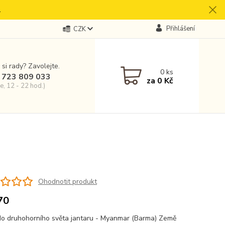
.
Přihlášení
CZK
 si rady? Zavolejte.
0
ks
 723 809 033
za
0 Kč
e, 12 - 22 hod.)
Ohodnotit produkt
70
o druhohorního světa jantaru - Myanmar (Barma) Země