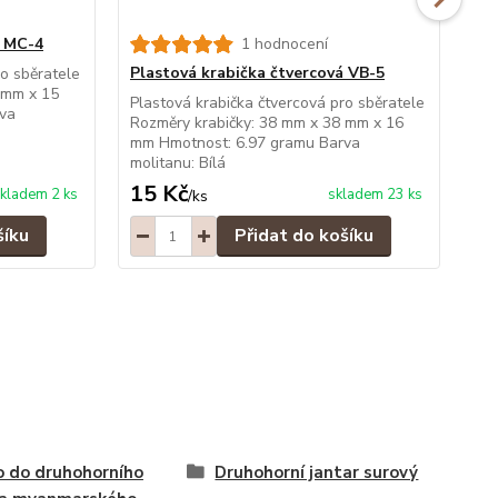
á MC-4
1 hodnocení
Plastová krabička čtvercová VB-5
Pl
ro sběratele
 mm x 15
Plastová krabička čtvercová pro sběratele
Pla
va
Rozměry krabičky: 38 mm x 38 mm x 16
Roz
mm Hmotnost: 6.97 gramu Barva
mm
molitanu: Bílá
mol
15 Kč
15
kladem 2 ks
skladem 23 ks
/
ks
šíku
Přidat do košíku
 do druhohorního
Druhohorní jantar surový