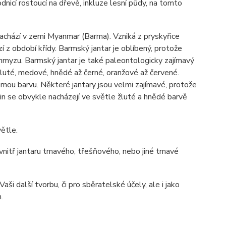
dnicí rostoucí na dřevě, inkluze lesní půdy, na tomto
nachází v zemi Myanmar (Barma). Vzniká z pryskyřice
 z období křídy. Barmský jantar je oblíbený, protože
 hmyzu. Barmský jantar je také paleontologicky zajímavý
luté, medové, hnědé až černé, oranžové až červené.
nou barvu. Některé jantary jsou velmi zajímavé, protože
in se obvykle nacházejí ve světle žluté a hnědé barvě
ětle.
 uvnitř jantaru tmavého, třešňového, nebo jiné tmavé
ši další tvorbu, či pro sběratelské účely, ale i jako
.