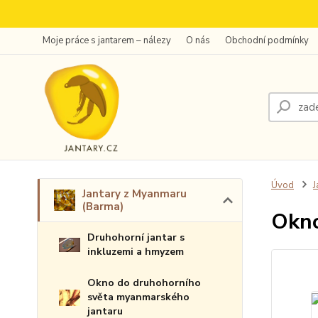
Moje práce s jantarem – nálezy
O nás
Obchodní podmínky
Úvod
J
Jantary z Myanmaru
(Barma)
Okno
Druhohorní jantar s
inkluzemi a hmyzem
Okno do druhohorního
světa myanmarského
jantaru