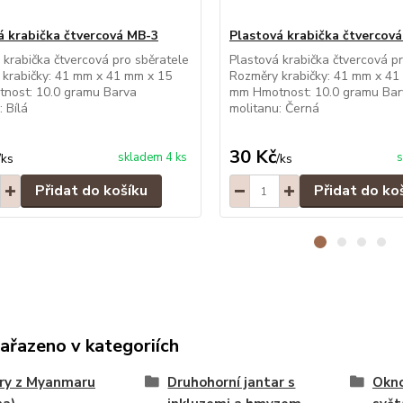
á krabička čtvercová MB-3
Plastová krabička čtvercov
 krabička čtvercová pro sběratele
Plastová krabička čtvercová p
krabičky: 41 mm x 41 mm x 15
Rozměry krabičky: 41 mm x 41
nost: 10.0 gramu Barva
mm Hmotnost: 10.0 gramu Bar
: Bílá
molitanu: Černá
30 Kč
skladem 4 ks
s
/
ks
/
ks
Přidat do košíku
Přidat do ko
zařazeno v kategoriích
ry z Myanmaru
Druhohorní jantar s
Okno