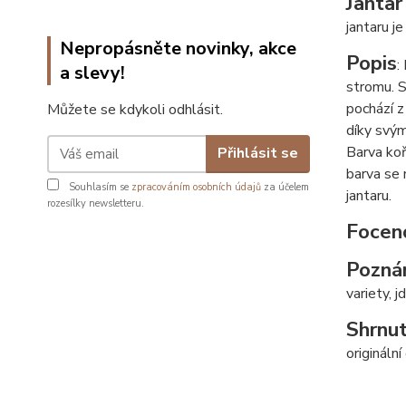
Jantar
jantaru je
Nepropásněte novinky, akce
Popis
:
a slevy!
stromu. S
pochází z
Můžete se kdykoli odhlásit.
díky svým
Barva koř
Přihlásit se
barva se 
Souhlasím se
zpracováním osobních údajů
za účelem
jantaru.
rozesílky newsletteru.
Focen
Pozná
variety, j
Shrnut
origináln