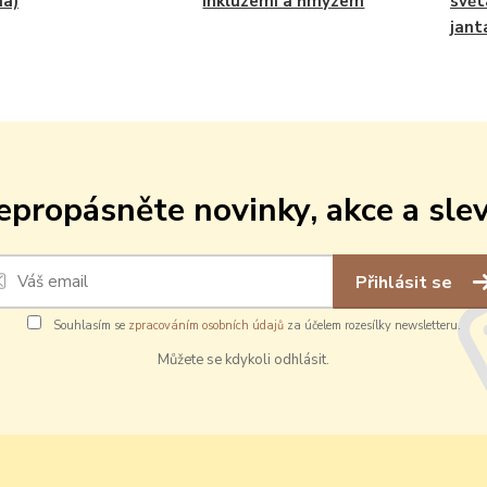
ma)
inkluzemi a hmyzem
svě
jant
epropásněte novinky, akce a slev
Přihlásit se
Souhlasím se
zpracováním osobních údajů
za účelem rozesílky newsletteru.
Můžete se kdykoli odhlásit.