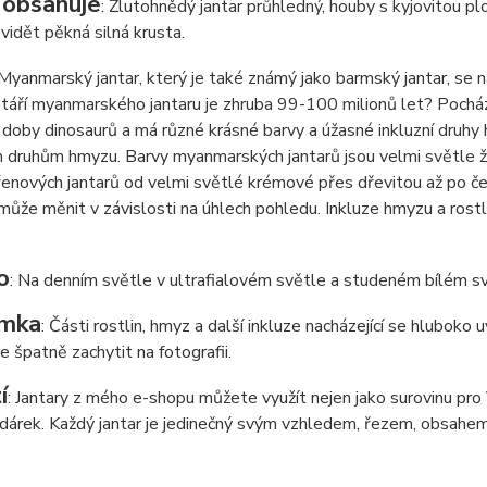
 obsahuje
: Žlutohnědý jantar průhledný, houby s kyjovitou plo
 vidět pěkná silná krusta.
 Myanmarský jantar, který je také známý jako barmský jantar, se 
táří myanmarského jantaru je zhruba 99-100 milionů let? Pochází
 doby dinosaurů a má různé krásné barvy a úžasné inkluzní druhy
 druhům hmyzu. Barvy myanmarských jantarů jsou velmi světle ž
enových jantarů od velmi světlé krémové přes dřevitou až po čer
může měnit v závislosti na úhlech pohledu. Inkluze hmyzu a rostl
o
: Na denním světle v ultrafialovém světle a studeném bílém sv
mka
: Části rostlin, hmyz a další inkluze nacházející se hluboko
de špatně zachytit na fotografii.
í
: Jantary z mého e-shopu můžete využít nejen jako surovinu pro Va
í dárek. Každý jantar je jedinečný svým vzhledem, řezem, obsahem