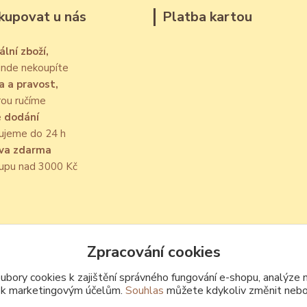
kupovat u nás
Platba kartou
ální zboží,
jinde nekoupíte
a a pravost,
rou ručíme
é dodání
ujeme do 24 h
va zdarma
kupu nad 3000 Kč
Zpracování cookies
Upravit sběr cookies.
bory cookies k zajištění správného fungování e-shopu, analýze 
 k marketingovým účelům.
Souhlas
můžete kdykoliv změnit nebo