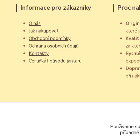
Informace pro zákazníky
Proč na
O nás
Origin
Jak nakupovat
které 
Obchodní podmínky
Kvalit
Ochrana osobních údajů
za kte
Kontakty
Rychl
Certifikát původu jantaru
exped
Dopra
při ná
Používáme sou
případně