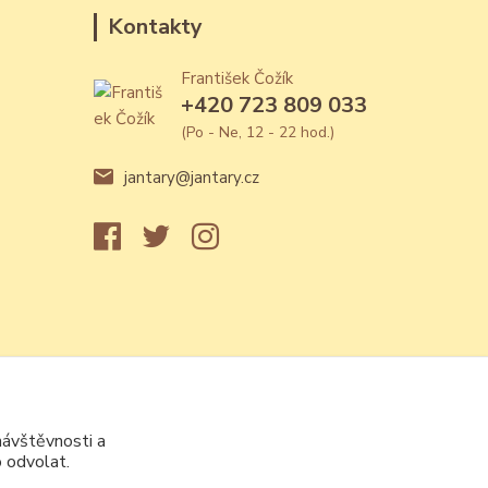
Kontakty
František Čožík
+420 723 809 033
(Po - Ne, 12 - 22 hod.)
jantary@jantary.cz
návštěvnosti a
 odvolat.
Vytvořeno na
Eshop-rychle.cz