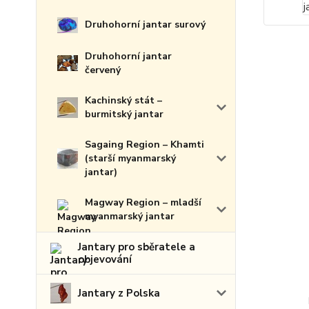
Druhohorní jantar surový
Druhohorní jantar
červený
Kachinský stát –
burmitský jantar
Sagaing Region – Khamti
(starší myanmarský
jantar)
Magway Region – mladší
myanmarský jantar
Jantary pro sběratele a
objevování
Jantary z Polska