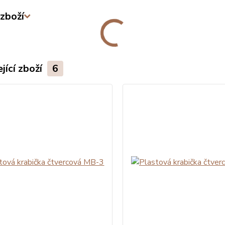
zboží
jící zboží
6