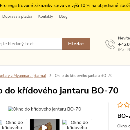
Pro registrované zákazníky sleva ve výši 10 % na objednané zboží
Doprava a platba
Kontakty
Blog
Nevíte
Hledat
+420
(Po - N
antary z Myanmaru (Barma)
Okno do křídového jantaru BO-70
 do křídového jantaru BO-70
BO-
Okno d