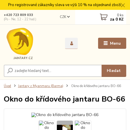
Pro registrované zákazníky sleva ve výši 10 % na objednané zboží.
0
ks
+420 723 809 033
CZK
za
0 Kč
(Po - Ne, 12 - 22 hod.)
Menu
Hledat
Úvod
Jantary z Myanmaru (Barma)
Okno do křídového jantaru BO-66
Okno do křídového jantaru BO-66