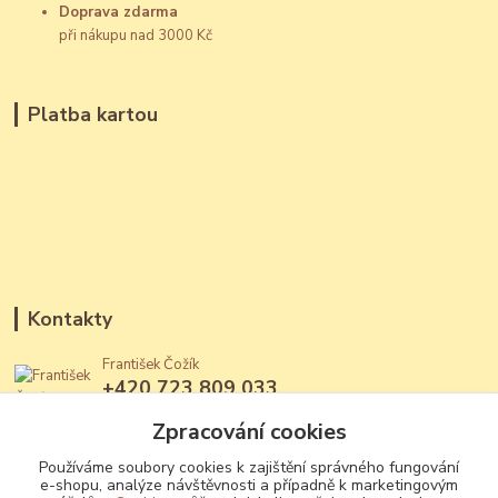
Doprava zdarma
při nákupu nad 3000 Kč
Platba kartou
Kontakty
František Čožík
+420 723 809 033
(Po - Ne, 12 - 22 hod.)
Zpracování cookies
jantary@jantary.cz
Používáme soubory cookies k zajištění správného fungování
e-shopu, analýze návštěvnosti a případně k marketingovým