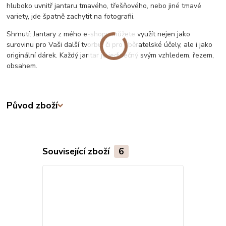
hluboko uvnitř jantaru tmavého, třešňového, nebo jiné tmavé
variety, jde špatně zachytit na fotografii.
Shrnutí: Jantary z mého e-shopu můžete využít nejen jako
surovinu pro Vaši další tvorbu, či pro sběratelské účely, ale i jako
originální dárek. Každý jantar je jedinečný svým vzhledem, řezem,
obsahem.
Původ zboží
Související zboží
6