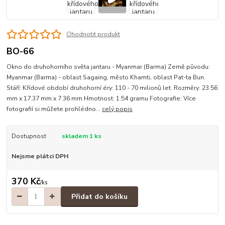
Ohodnotit produkt
BO-66
Okno do druhohorního světa jantaru - Myanmar (Barma) Země původu:
Myanmar (Barma) - oblast Sagaing, město Khamti, oblast Pat-ta Bun.
Stáří: Křídové období druhohorní éry: 110 - 70 milionů let. Rozměry: 23.56
mm x 17.37 mm x 7.36 mm Hmotnost: 1.54 gramu Fotografie: Více
fotografií si můžete prohlédno...
celý popis
Dostupnost
skladem 1 ks
Nejsme plátci DPH
370 Kč
/
ks
Přidat do košíku