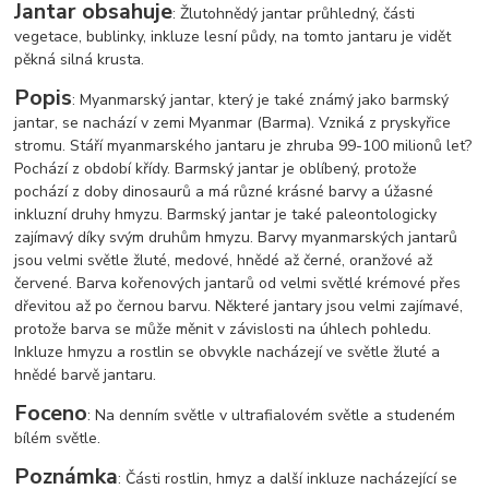
Jantar obsahuje
: Žlutohnědý jantar průhledný, části
vegetace, bublinky, inkluze lesní půdy, na tomto jantaru je vidět
pěkná silná krusta.
Popis
: Myanmarský jantar, který je také známý jako barmský
jantar, se nachází v zemi Myanmar (Barma). Vzniká z pryskyřice
stromu. Stáří myanmarského jantaru je zhruba 99-100 milionů let?
Pochází z období křídy. Barmský jantar je oblíbený, protože
pochází z doby dinosaurů a má různé krásné barvy a úžasné
inkluzní druhy hmyzu. Barmský jantar je také paleontologicky
zajímavý díky svým druhům hmyzu. Barvy myanmarských jantarů
jsou velmi světle žluté, medové, hnědé až černé, oranžové až
červené. Barva kořenových jantarů od velmi světlé krémové přes
dřevitou až po černou barvu. Některé jantary jsou velmi zajímavé,
protože barva se může měnit v závislosti na úhlech pohledu.
Inkluze hmyzu a rostlin se obvykle nacházejí ve světle žluté a
hnědé barvě jantaru.
Foceno
: Na denním světle v ultrafialovém světle a studeném
bílém světle.
Poznámka
: Části rostlin, hmyz a další inkluze nacházející se