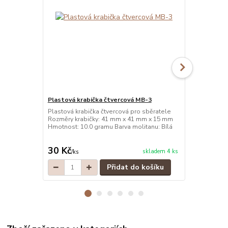
Plastová krabička čtvercová MB-3
Plastová kr
Plastová krabička čtvercová pro sběratele
Plastová kra
Rozměry krabičky: 41 mm x 41 mm x 15 mm
Rozměry kra
Hmotnost: 10.0 gramu Barva molitanu: Bílá
Hmotnost: 10
30 Kč
30 Kč
skladem 4 ks
/
ks
/
ks
Přidat do košíku