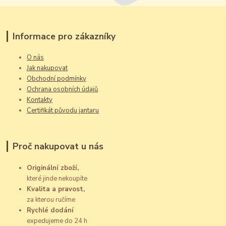
Informace pro zákazníky
O nás
Jak nakupovat
Obchodní podmínky
Ochrana osobních údajů
Kontakty
Certifikát původu jantaru
Proč nakupovat u nás
Originální zboží,
které jinde nekoupíte
Kvalita a pravost,
za kterou ručíme
Rychlé dodání
expedujeme do 24 h