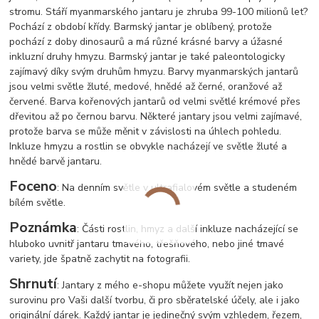
stromu. Stáří myanmarského jantaru je zhruba 99-100 milionů let?
Pochází z období křídy. Barmský jantar je oblíbený, protože
pochází z doby dinosaurů a má různé krásné barvy a úžasné
inkluzní druhy hmyzu. Barmský jantar je také paleontologicky
zajímavý díky svým druhům hmyzu. Barvy myanmarských jantarů
jsou velmi světle žluté, medové, hnědé až černé, oranžové až
červené. Barva kořenových jantarů od velmi světlé krémové přes
dřevitou až po černou barvu. Některé jantary jsou velmi zajímavé,
protože barva se může měnit v závislosti na úhlech pohledu.
Inkluze hmyzu a rostlin se obvykle nacházejí ve světle žluté a
hnědé barvě jantaru.
Foceno
: Na denním světle v ultrafialovém světle a studeném
bílém světle.
Poznámka
: Části rostlin, hmyz a další inkluze nacházející se
hluboko uvnitř jantaru tmavého, třešňového, nebo jiné tmavé
variety, jde špatně zachytit na fotografii.
Shrnutí
: Jantary z mého e-shopu můžete využít nejen jako
surovinu pro Vaši další tvorbu, či pro sběratelské účely, ale i jako
originální dárek. Každý jantar je jedinečný svým vzhledem, řezem,