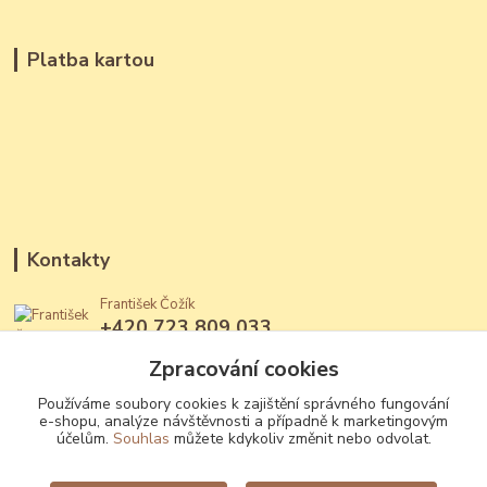
Platba kartou
Kontakty
František Čožík
+420 723 809 033
(Po - Ne, 12 - 22 hod.)
Zpracování cookies
jantary@jantary.cz
Používáme soubory cookies k zajištění správného fungování
e-shopu, analýze návštěvnosti a případně k marketingovým
účelům.
Souhlas
můžete kdykoliv změnit nebo odvolat.