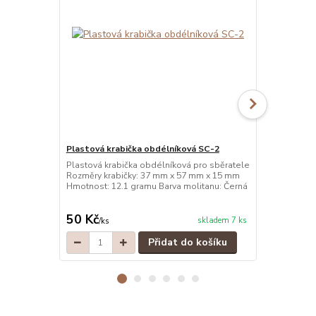
Plastová krabička obdélníková SC-2
Plastová kr
Plastová krabička obdélníková pro sběratele
Plastová kra
Rozměry krabičky: 37 mm x 57 mm x 15 mm
Rozměry kra
Hmotnost: 12.1 gramu Barva molitanu: Černá
Hmotnost: 12
50 Kč
50 Kč
skladem 7 ks
/
ks
/
ks
Přidat do košíku