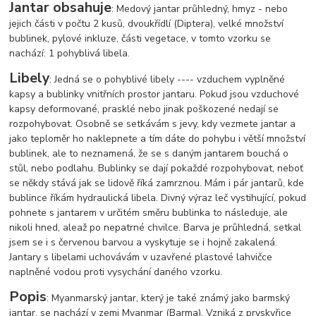
Jantar obsahuje
: Medový jantar průhledný, hmyz - nebo
jejich části v počtu 2 kusů, dvoukřídlí (Diptera), velké množství
bublinek, pylové inkluze, části vegetace, v tomto vzorku se
nachází: 1 pohyblivá libela.
Libely
: Jedná se o pohyblivé libely ---- vzduchem vyplněné
kapsy a bublinky vnitřních prostor jantaru. Pokud jsou vzduchové
kapsy deformované, prasklé nebo jinak poškozené nedají se
rozpohybovat. Osobně se setkávám s jevy, kdy vezmete jantar a
jako teploměr ho naklepnete a tím dáte do pohybu i větší množství
bublinek, ale to neznamená, že se s daným jantarem bouchá o
stůl, nebo podlahu. Bublinky se dají pokaždé rozpohybovat, neboť
se někdy stává jak se lidově říká zamrznou. Mám i pár jantarů, kde
bublince říkám hydraulická libela. Divný výraz leč vystihující, pokud
pohnete s jantarem v určitém směru bublinka to následuje, ale
nikoli hned, ale
až po nepatrné chvilce. Barva je průhledná, setkal
jsem se i s červenou barvou a vyskytuje se i hojně zakalená.
Jantary s libelami uchovávám v uzavřené plastové lahvičce
naplněné vodou proti vysychání daného vzorku.
Popis
: Myanmarský jantar, který je také známý jako barmský
jantar, se nachází v zemi Myanmar (Barma). Vzniká z pryskyřice