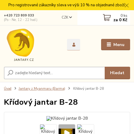
Pro registrované zákazníky sleva ve výši 10 % na objednané zboží.
0
ks
+420 723 809 033
CZK
za
0 Kč
(Po - Ne, 12 - 22 hod.)
Menu
Hledat
Úvod
Jantary z Myanmaru (Barma)
Křídový jantar B-28
Křídový jantar B-28