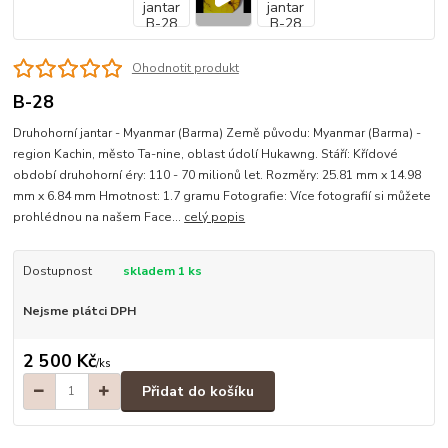
Ohodnotit produkt
B-28
Druhohorní jantar - Myanmar (Barma) Země původu: Myanmar (Barma) -
region Kachin, město Ta-nine, oblast údolí Hukawng. Stáří: Křídové
období druhohorní éry: 110 - 70 milionů let. Rozměry: 25.81 mm x 14.98
mm x 6.84 mm Hmotnost: 1.7 gramu Fotografie: Více fotografií si můžete
prohlédnou na našem Face...
celý popis
Dostupnost
skladem 1 ks
Nejsme plátci DPH
2 500 Kč
/
ks
Přidat do košíku