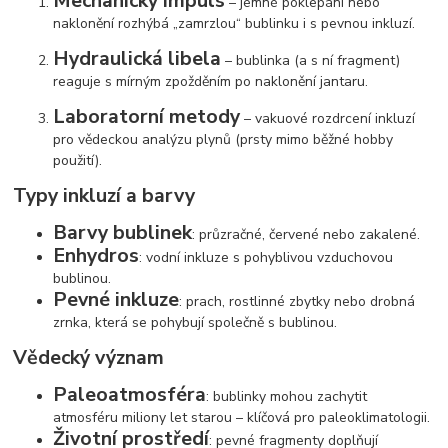
Mechanický impuls
– jemné poklepání nebo
naklonění rozhýbá „zamrzlou“ bublinku i s pevnou inkluzí.
Hydraulická libela
– bublinka (a s ní fragment)
reaguje s mírným zpožděním po naklonění jantaru.
Laboratorní metody
– vakuové rozdrcení inkluzí
pro vědeckou analýzu plynů (prsty mimo běžné hobby
použití).
Typy inkluzí a barvy
Barvy bublinek
: průzračné, červené nebo zakalené.
Enhydros
: vodní inkluze s pohyblivou vzduchovou
bublinou.
Pevné inkluze
: prach, rostlinné zbytky nebo drobná
zrnka, která se pohybují společně s bublinou.
Vědecký význam
Paleoatmosféra
: bublinky mohou zachytit
atmosféru miliony let starou – klíčová pro paleoklimatologii.
Životní prostředí
: pevné fragmenty doplňují