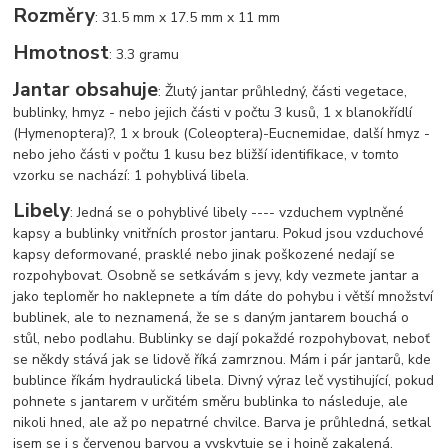
Rozměry
: 31.5 mm x 17.5 mm x 11 mm
Hmotnost
: 3.3 gramu
Jantar obsahuje
: Žlutý jantar průhledný, části vegetace,
bublinky, hmyz - nebo jejich části v počtu 3 kusů, 1 x blanokřídlí
(Hymenoptera)?, 1 x brouk (Coleoptera)-Eucnemidae, další hmyz -
nebo jeho části v počtu 1 kusu bez bližší identifikace, v tomto
vzorku se nachází: 1 pohyblivá libela.
Libely
: Jedná se o pohyblivé libely ---- vzduchem vyplněné
kapsy a bublinky vnitřních prostor jantaru. Pokud jsou vzduchové
kapsy deformované, prasklé nebo jinak poškozené nedají se
rozpohybovat. Osobně se setkávám s jevy, kdy vezmete jantar a
jako teploměr ho naklepnete a tím dáte do pohybu i větší množství
bublinek, ale to neznamená, že se s daným jantarem bouchá o
stůl, nebo podlahu. Bublinky se dají pokaždé rozpohybovat, neboť
se někdy stává jak se lidově říká zamrznou. Mám i pár jantarů, kde
bublince říkám hydraulická libela. Divný výraz leč vystihující, pokud
pohnete s jantarem v určitém směru bublinka to následuje, ale
nikoli hned, ale až po nepatrné chvilce. Barva je průhledná, setkal
jsem se i s červenou barvou a vyskytuje se i hojně zakalená.