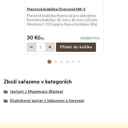
Plastová krabička čtvercová MB-3
Plastová kr
Plastová krabička čtvercová pro sběratele
Plastová kra
Rozměry krabičky: 41 mm x 41 mm x 15 mm
Rozměry kra
Hmotnost: 10.0 gramu Barva molitanu: Bílá
Hmotnost: 10
30 Kč
30 Kč
skladem 4 ks
/
ks
/
ks
Přidat do košíku
Zboží zařazeno v kategoriích
Jantary z Myanmaru (Barma)
Druhohorní jantar s inkluzemi a hmyzem