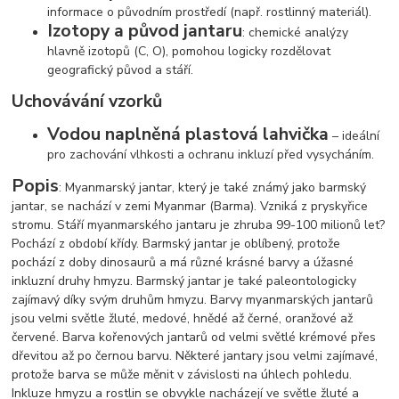
informace o původním prostředí (např. rostlinný materiál).
Izotopy a původ jantaru
: chemické analýzy
hlavně izotopů (C, O), pomohou logicky rozdělovat
geografický původ a stáří.
Uchovávání vzorků
Vodou naplněná plastová lahvička
– ideální
pro zachování vlhkosti a ochranu inkluzí před vysycháním.
Popis
: Myanmarský jantar, který je také známý jako barmský
jantar, se nachází v zemi Myanmar (Barma). Vzniká z pryskyřice
stromu. Stáří myanmarského jantaru je zhruba 99-100 milionů let?
Pochází z období křídy. Barmský jantar je oblíbený, protože
pochází z doby dinosaurů a má různé krásné barvy a úžasné
inkluzní druhy hmyzu. Barmský jantar je také paleontologicky
zajímavý díky svým druhům hmyzu. Barvy myanmarských jantarů
jsou velmi světle žluté, medové, hnědé až černé, oranžové až
červené. Barva kořenových jantarů od velmi světlé krémové přes
dřevitou až po černou barvu. Některé jantary jsou velmi zajímavé,
protože barva se může měnit v závislosti na úhlech pohledu.
Inkluze hmyzu a rostlin se obvykle nacházejí ve světle žluté a