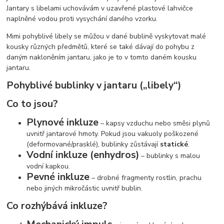
Jantary s libelami uchovávám v uzavřené plastové lahvičce
naplněné vodou proti vysychání daného vzorku.
Mimi pohyblivé libely se můžou v dané bublině vyskytovat malé
kousky různých předmětů, které se také dávají do pohybu z
daným nakloněním jantaru, jako je to v tomto daném kousku
jantaru.
Pohyblivé bublinky v jantaru („libely“)
Co to jsou?
Plynové inkluze
– kapsy vzduchu nebo směsi plynů
uvnitř jantarové hmoty. Pokud jsou vakuoly poškozené
(deformované/prasklé), bublinky zůstávají
statické
.
Vodní inkluze (enhydros)
– bublinky s malou
vodní kapkou.
Pevné inkluze
– drobné fragmenty rostlin, prachu
nebo jiných mikročástic uvnitř bublin.
Co rozhýbává inkluze?