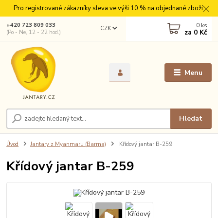
Pro registrované zákazníky sleva ve výši 10 % na objednané zboží.
0
ks
+420 723 809 033
CZK
za
0 Kč
(Po - Ne, 12 - 22 hod.)
Menu
Hledat
Úvod
Jantary z Myanmaru (Barma)
Křídový jantar B-259
Křídový jantar B-259