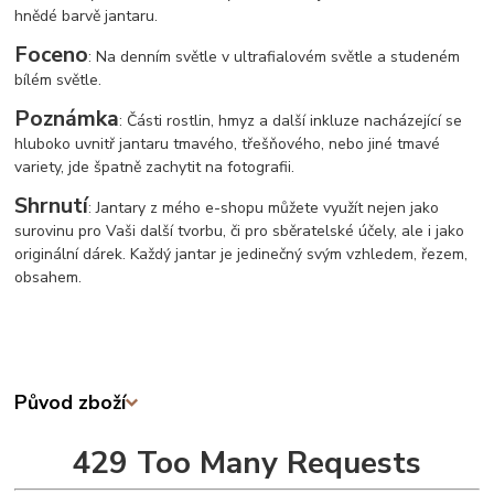
hnědé barvě jantaru.
Foceno
: Na denním světle v ultrafialovém světle a studeném
bílém světle.
Poznámka
: Části rostlin, hmyz a další inkluze nacházející se
hluboko uvnitř jantaru tmavého, třešňového, nebo jiné tmavé
variety, jde špatně zachytit na fotografii.
Shrnutí
: Jantary z mého e-shopu můžete využít nejen jako
surovinu pro Vaši další tvorbu, či pro sběratelské účely, ale i jako
originální dárek. Každý jantar je jedinečný svým vzhledem, řezem,
obsahem.
Původ zboží
429 Too Many Requests