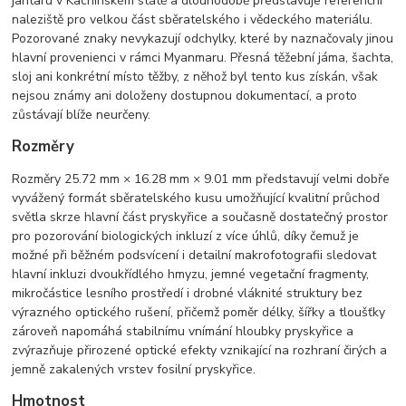
jantaru v Kachinském státě a dlouhodobě představuje referenční
naleziště pro velkou část sběratelského i vědeckého materiálu.
Pozorované znaky nevykazují odchylky, které by naznačovaly jinou
hlavní provenienci v rámci Myanmaru. Přesná těžební jáma, šachta,
sloj ani konkrétní místo těžby, z něhož byl tento kus získán, však
nejsou známy ani doloženy dostupnou dokumentací, a proto
zůstávají blíže neurčeny.
Rozměry
Rozměry 25.72 mm × 16.28 mm × 9.01 mm představují velmi dobře
vyvážený formát sběratelského kusu umožňující kvalitní průchod
světla skrze hlavní část pryskyřice a současně dostatečný prostor
pro pozorování biologických inkluzí z více úhlů, díky čemuž je
možné při běžném podsvícení i detailní makrofotografii sledovat
hlavní inkluzi dvoukřídlého hmyzu, jemné vegetační fragmenty,
mikročástice lesního prostředí i drobné vláknité struktury bez
výrazného optického rušení, přičemž poměr délky, šířky a tloušťky
zároveň napomáhá stabilnímu vnímání hloubky pryskyřice a
zvýrazňuje přirozené optické efekty vznikající na rozhraní čirých a
jemně zakalených vrstev fosilní pryskyřice.
Hmotnost