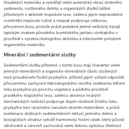
hloubkách materiálu a vytvářejí velmi autentický obraz drobného
sedimentu, rostlinného detritu a organických zbytků běžně
přítomných v aktivním tropickém lese, zatímco jejich nepravidelné
rozmístění nepůsobí rušivě a naopak podporuje celkovou
přirozenost kusu, protože právě podobné jemné nečistoty bývají
typickým znakem původního burmitského jantaru vznikajícího v
prostředí s vysokou biologickou aktivitou a intenzivním pohybem
organického materiálu.
Minerální / sedimentární složky
Sedimentární složky přítomné v tomto kusu mají charakter velmi
jemných minerálních a organicko-minerálních částic uložených
mezi proudnicemi fosilní pryskyřice, přičemž jejich vzhled odpovídá
přirozenému zachycení mikroskopického lesního sedimentu během
toku pryskyřice po povrchu vegetace a půdního prostředí
pravěkého tropického lesa, zatímco absence hrubých
mechanických nečistot podporuje dojem relativně čistého toku
pryskyřice bez výrazného narušení okolním materiálem, a právě
kombinace drobných sedimentárních inkluzí, jemného debris a
biologických struktur vytváří harmonický fosilní celek, který působí
věrohodně a zároveň zachovává velmi dobrou optickou čitelnost