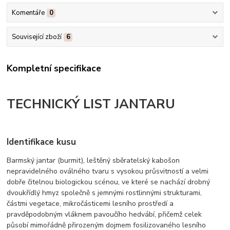
Komentáře
0
Související zboží
6
Kompletní specifikace
TECHNICKÝ LIST JANTARU
Identifikace kusu
Barmský jantar (burmit), leštěný sběratelský kabošon
nepravidelného oválného tvaru s vysokou průsvitností a velmi
dobře čitelnou biologickou scénou, ve které se nachází drobný
dvoukřídlý hmyz společně s jemnými rostlinnými strukturami,
částmi vegetace, mikročásticemi lesního prostředí a
pravděpodobným vláknem pavoučího hedvábí, přičemž celek
působí mimořádně přirozeným dojmem fosilizovaného lesního