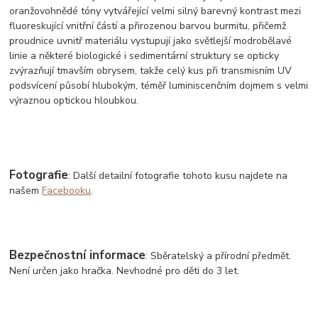
oranžovohnědé tóny vytvářející velmi silný barevný kontrast mezi
fluoreskující vnitřní částí a přirozenou barvou burmitu, přičemž
proudnice uvnitř materiálu vystupují jako světlejší modrobělavé
linie a některé biologické i sedimentární struktury se opticky
zvýrazňují tmavším obrysem, takže celý kus při transmisním UV
podsvícení působí hlubokým, téměř luminiscenčním dojmem s velmi
výraznou optickou hloubkou.
Fotografie
: Další detailní fotografie tohoto kusu najdete na
našem
Facebooku
.
Bezpečnostní informace
: Sběratelský a přírodní předmět.
Není určen jako hračka. Nevhodné pro děti do 3 let.