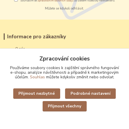
Souhlasím se
zpracováním osobních údajů
za účelem rozesílky newsletteru.
Můžete se kdykoli odhlásit.
Informace pro zákazníky
O nás
Jak nakupovat
Zpracování cookies
Obchodní podmínky
Ochrana osobních údajů
Používáme soubory cookies k zajištění správného fungování
e-shopu, analýze návštěvnosti a případně k marketingovým
Kontakty
účelům.
Souhlas
můžete kdykoliv změnit nebo odvolat.
Certifikát původu jantaru
Přijmout nezbytné
Podrobné nastavení
Proč nakupovat u nás
Přijmout všechny
Originální zboží,
které jinde nekoupíte
Kvalita a pravost,