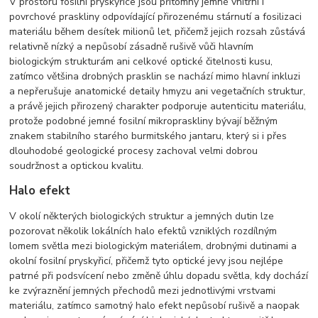
V prostoru fosilní pryskyřice jsou přítomny jemné vnitřní i
povrchové praskliny odpovídající přirozenému stárnutí a fosilizaci
materiálu během desítek milionů let, přičemž jejich rozsah zůstává
relativně nízký a nepůsobí zásadně rušivě vůči hlavním
biologickým strukturám ani celkové optické čitelnosti kusu,
zatímco většina drobných prasklin se nachází mimo hlavní inkluzi
a nepřerušuje anatomické detaily hmyzu ani vegetačních struktur,
a právě jejich přirozený charakter podporuje autenticitu materiálu,
protože podobné jemné fosilní mikropraskliny bývají běžným
znakem stabilního starého burmitského jantaru, který si i přes
dlouhodobé geologické procesy zachoval velmi dobrou
soudržnost a optickou kvalitu.
Halo efekt
V okolí některých biologických struktur a jemných dutin lze
pozorovat několik lokálních halo efektů vzniklých rozdílným
lomem světla mezi biologickým materiálem, drobnými dutinami a
okolní fosilní pryskyřicí, přičemž tyto optické jevy jsou nejlépe
patrné při podsvícení nebo změně úhlu dopadu světla, kdy dochází
ke zvýraznění jemných přechodů mezi jednotlivými vrstvami
materiálu, zatímco samotný halo efekt nepůsobí rušivě a naopak