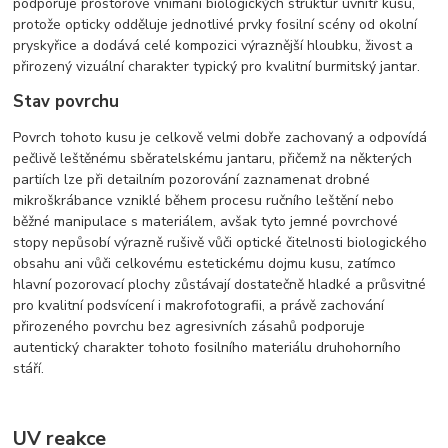
podporuje prostorové vnímání biologických struktur uvnitř kusu,
protože opticky odděluje jednotlivé prvky fosilní scény od okolní
pryskyřice a dodává celé kompozici výraznější hloubku, živost a
přirozený vizuální charakter typický pro kvalitní burmitský jantar.
Stav povrchu
Povrch tohoto kusu je celkově velmi dobře zachovaný a odpovídá
pečlivě leštěnému sběratelskému jantaru, přičemž na některých
partiích lze při detailním pozorování zaznamenat drobné
mikroškrábance vzniklé během procesu ručního leštění nebo
běžné manipulace s materiálem, avšak tyto jemné povrchové
stopy nepůsobí výrazně rušivě vůči optické čitelnosti biologického
obsahu ani vůči celkovému estetickému dojmu kusu, zatímco
hlavní pozorovací plochy zůstávají dostatečně hladké a průsvitné
pro kvalitní podsvícení i makrofotografii, a právě zachování
přirozeného povrchu bez agresivních zásahů podporuje
autentický charakter tohoto fosilního materiálu druhohorního
stáří.
UV reakce