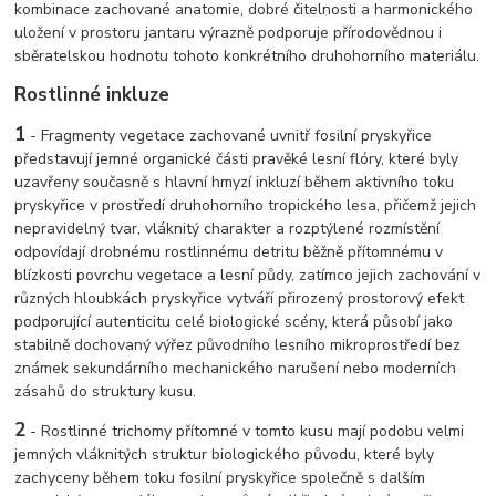
kombinace zachované anatomie, dobré čitelnosti a harmonického
uložení v prostoru jantaru výrazně podporuje přírodovědnou i
sběratelskou hodnotu tohoto konkrétního druhohorního materiálu.
Rostlinné inkluze
1
- Fragmenty vegetace zachované uvnitř fosilní pryskyřice
představují jemné organické části pravěké lesní flóry, které byly
uzavřeny současně s hlavní hmyzí inkluzí během aktivního toku
pryskyřice v prostředí druhohorního tropického lesa, přičemž jejich
nepravidelný tvar, vláknitý charakter a rozptýlené rozmístění
odpovídají drobnému rostlinnému detritu běžně přítomnému v
blízkosti povrchu vegetace a lesní půdy, zatímco jejich zachování v
různých hloubkách pryskyřice vytváří přirozený prostorový efekt
podporující autenticitu celé biologické scény, která působí jako
stabilně dochovaný výřez původního lesního mikroprostředí bez
známek sekundárního mechanického narušení nebo moderních
zásahů do struktury kusu.
2
- Rostlinné trichomy přítomné v tomto kusu mají podobu velmi
jemných vláknitých struktur biologického původu, které byly
zachyceny během toku fosilní pryskyřice společně s dalším