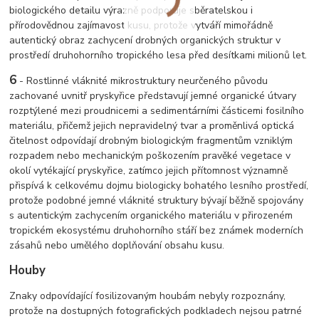
biologického detailu výrazně podporuje sběratelskou i
přírodovědnou zajímavost kusu, protože vytváří mimořádně
autentický obraz zachycení drobných organických struktur v
prostředí druhohorního tropického lesa před desítkami milionů let.
6
- Rostlinné vláknité mikrostruktury neurčeného původu
zachované uvnitř pryskyřice představují jemné organické útvary
rozptýlené mezi proudnicemi a sedimentárními částicemi fosilního
materiálu, přičemž jejich nepravidelný tvar a proměnlivá optická
čitelnost odpovídají drobným biologickým fragmentům vzniklým
rozpadem nebo mechanickým poškozením pravěké vegetace v
okolí vytékající pryskyřice, zatímco jejich přítomnost významně
přispívá k celkovému dojmu biologicky bohatého lesního prostředí,
protože podobné jemné vláknité struktury bývají běžně spojovány
s autentickým zachycením organického materiálu v přirozeném
tropickém ekosystému druhohorního stáří bez známek moderních
zásahů nebo umělého doplňování obsahu kusu.
Houby
Znaky odpovídající fosilizovaným houbám nebyly rozpoznány,
protože na dostupných fotografických podkladech nejsou patrné