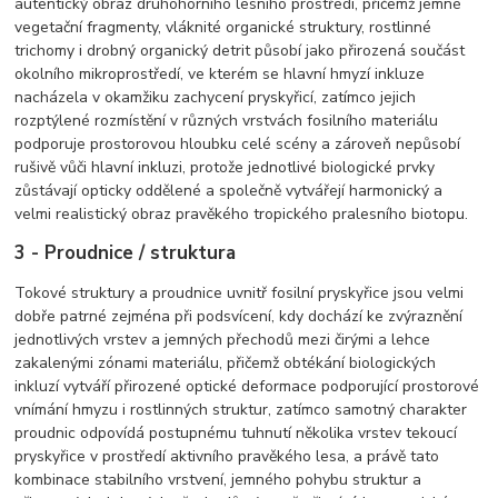
autentický obraz druhohorního lesního prostředí, přičemž jemné
vegetační fragmenty, vláknité organické struktury, rostlinné
trichomy i drobný organický detrit působí jako přirozená součást
okolního mikroprostředí, ve kterém se hlavní hmyzí inkluze
nacházela v okamžiku zachycení pryskyřicí, zatímco jejich
rozptýlené rozmístění v různých vrstvách fosilního materiálu
podporuje prostorovou hloubku celé scény a zároveň nepůsobí
rušivě vůči hlavní inkluzi, protože jednotlivé biologické prvky
zůstávají opticky oddělené a společně vytvářejí harmonický a
velmi realistický obraz pravěkého tropického pralesního biotopu.
3 - Proudnice / struktura
Tokové struktury a proudnice uvnitř fosilní pryskyřice jsou velmi
dobře patrné zejména při podsvícení, kdy dochází ke zvýraznění
jednotlivých vrstev a jemných přechodů mezi čirými a lehce
zakalenými zónami materiálu, přičemž obtékání biologických
inkluzí vytváří přirozené optické deformace podporující prostorové
vnímání hmyzu i rostlinných struktur, zatímco samotný charakter
proudnic odpovídá postupnému tuhnutí několika vrstev tekoucí
pryskyřice v prostředí aktivního pravěkého lesa, a právě tato
kombinace stabilního vrstvení, jemného pohybu struktur a