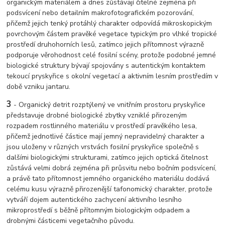
organickým materiálem a dnes zůstávají čitelné zejména při
podsvícení nebo detailním makrofotografickém pozorování,
přičemž jejich tenký protáhlý charakter odpovídá mikroskopickým
povrchovým částem pravěké vegetace typickým pro vlhké tropické
prostředí druhohorních lesů, zatímco jejich přítomnost výrazně
podporuje věrohodnost celé fosilní scény, protože podobné jemné
biologické struktury bývají spojovány s autentickým kontaktem
tekoucí pryskyřice s okolní vegetací a aktivním lesním prostředím v
době vzniku jantaru.
3
- Organický detrit rozptýlený ve vnitřním prostoru pryskyřice
představuje drobné biologické zbytky vzniklé přirozeným
rozpadem rostlinného materiálu v prostředí pravěkého lesa,
přičemž jednotlivé částice mají jemný nepravidelný charakter a
jsou uloženy v různých vrstvách fosilní pryskyřice společně s
dalšími biologickými strukturami, zatímco jejich optická čitelnost
zůstává velmi dobrá zejména při průsvitu nebo bočním podsvícení,
a právě tato přítomnost jemného organického materiálu dodává
celému kusu výrazně přirozenější tafonomický charakter, protože
vytváří dojem autentického zachycení aktivního lesního
mikroprostředí s běžně přítomným biologickým odpadem a
drobnými částicemi vegetačního původu.