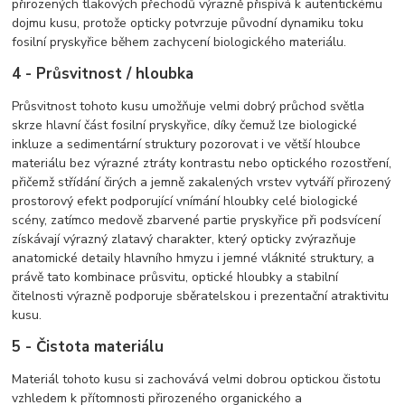
přirozených tlakových přechodů výrazně přispívá k autentickému
dojmu kusu, protože opticky potvrzuje původní dynamiku toku
fosilní pryskyřice během zachycení biologického materiálu.
4 - Průsvitnost / hloubka
Průsvitnost tohoto kusu umožňuje velmi dobrý průchod světla
skrze hlavní část fosilní pryskyřice, díky čemuž lze biologické
inkluze a sedimentární struktury pozorovat i ve větší hloubce
materiálu bez výrazné ztráty kontrastu nebo optického rozostření,
přičemž střídání čirých a jemně zakalených vrstev vytváří přirozený
prostorový efekt podporující vnímání hloubky celé biologické
scény, zatímco medově zbarvené partie pryskyřice při podsvícení
získávají výrazný zlatavý charakter, který opticky zvýrazňuje
anatomické detaily hlavního hmyzu i jemné vláknité struktury, a
právě tato kombinace průsvitu, optické hloubky a stabilní
čitelnosti výrazně podporuje sběratelskou i prezentační atraktivitu
kusu.
5 - Čistota materiálu
Materiál tohoto kusu si zachovává velmi dobrou optickou čistotu
vzhledem k přítomnosti přirozeného organického a