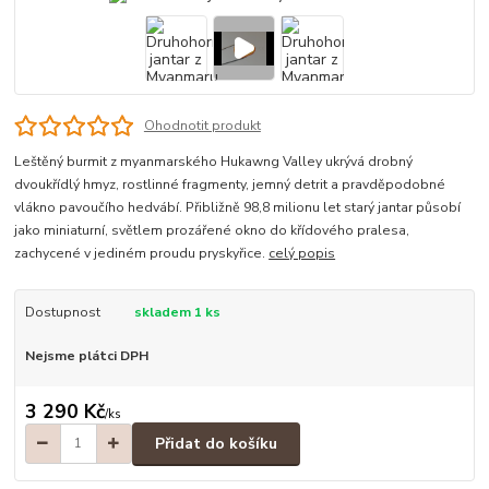
Ohodnotit produkt
Leštěný burmit z myanmarského Hukawng Valley ukrývá drobný
dvoukřídlý hmyz, rostlinné fragmenty, jemný detrit a pravděpodobné
vlákno pavoučího hedvábí. Přibližně 98,8 milionu let starý jantar působí
jako miniaturní, světlem prozářené okno do křídového pralesa,
zachycené v jediném proudu pryskyřice.
celý popis
Dostupnost
skladem 1 ks
Nejsme plátci DPH
3 290 Kč
/
ks
Přidat do košíku