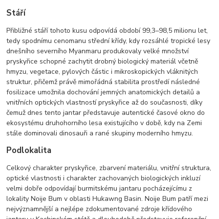
Stáří
Přibližné stáří tohoto kusu odpovídá období 99,3–98,5 milionu let,
tedy spodnímu cenomanu střední křídy, kdy rozsáhlé tropické lesy
dnešního severního Myanmaru produkovaly velké množství
pryskyřice schopné zachytit drobný biologický materiál včetně
hmyzu, vegetace, pylových částic i mikroskopických vláknitých
struktur, přičemž právě mimořádná stabilita prostředí následné
fosilizace umožnila dochování jemných anatomických detailů a
vnitřních optických vlastností pryskyřice až do současnosti, díky
čemuž dnes tento jantar představuje autentické časové okno do
ekosystému druhohorního lesa existujícího v době, kdy na Zemi
stále dominovali dinosauři a rané skupiny moderního hmyzu.
Podlokalita
Celkový charakter pryskyřice, zbarvení materiálu, vnitřní struktura,
optické vlastnosti i charakter zachovaných biologických inkluzí
velmi dobře odpovídají burmitskému jantaru pocházejícímu z
lokality Noije Bum v oblasti Hukawng Basin. Noije Bum patří mezi
nejvýznamnější a nejlépe zdokumentované zdroje křídového