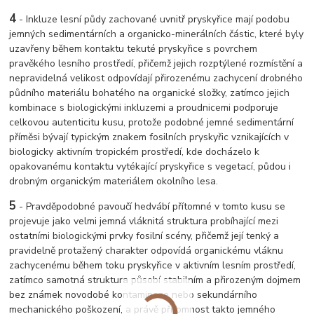
4
- Inkluze lesní půdy zachované uvnitř pryskyřice mají podobu
jemných sedimentárních a organicko-minerálních částic, které byly
uzavřeny během kontaktu tekuté pryskyřice s povrchem
pravěkého lesního prostředí, přičemž jejich rozptýlené rozmístění a
nepravidelná velikost odpovídají přirozenému zachycení drobného
půdního materiálu bohatého na organické složky, zatímco jejich
kombinace s biologickými inkluzemi a proudnicemi podporuje
celkovou autenticitu kusu, protože podobné jemné sedimentární
příměsi bývají typickým znakem fosilních pryskyřic vznikajících v
biologicky aktivním tropickém prostředí, kde docházelo k
opakovanému kontaktu vytékající pryskyřice s vegetací, půdou i
drobným organickým materiálem okolního lesa.
5
- Pravděpodobné pavoučí hedvábí přítomné v tomto kusu se
projevuje jako velmi jemná vláknitá struktura probíhající mezi
ostatními biologickými prvky fosilní scény, přičemž její tenký a
pravidelně protažený charakter odpovídá organickému vláknu
zachycenému během toku pryskyřice v aktivním lesním prostředí,
zatímco samotná struktura působí stabilním a přirozeným dojmem
bez známek novodobé kontaminace nebo sekundárního
mechanického poškození, a právě přítomnost takto jemného