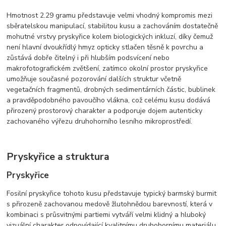
Hmotnost 2.29 gramu představuje velmi vhodný kompromis mezi
sběratelskou manipulací, stabilitou kusu a zachováním dostatečně
mohutné vrstvy pryskyřice kolem biologických inkluzí, díky čemuž
není hlavní dvoukřídlý hmyz opticky stlačen těsně k povrchu a
zůstává dobře čitelný i při hlubším podsvícení nebo
makrofotografickém zvětšení, zatímco okolní prostor pryskyřice
umožňuje současné pozorování dalších struktur včetně
vegetačních fragmentů, drobných sedimentárních částic, bublinek
a pravděpodobného pavoučího vlákna, což celému kusu dodává
přirozený prostorový charakter a podporuje dojem autenticky
zachovaného výřezu druhohorního lesního mikroprostředí.
Pryskyřice a struktura
Pryskyřice
Fosilní pryskyřice tohoto kusu představuje typický barmský burmit
s přirozeně zachovanou medově žlutohnědou barevností, která v
kombinaci s průsvitnými partiemi vytváří velmi klidný a hluboký
vizuální charakter odpovídající kvalitnímu druhohornímu materiálu