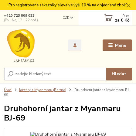
Pro registrované zákazníky sleva ve výši 10 % na objednané zboží.
0
ks
+420 723 809 033
CZK
za
0 Kč
(Po - Ne, 12 - 22 hod.)
Menu
Hledat
Úvod
Jantary z Myanmaru (Barma)
Druhohorní jantar z Myanmaru BJ-
69
Druhohorní jantar z Myanmaru
BJ-69