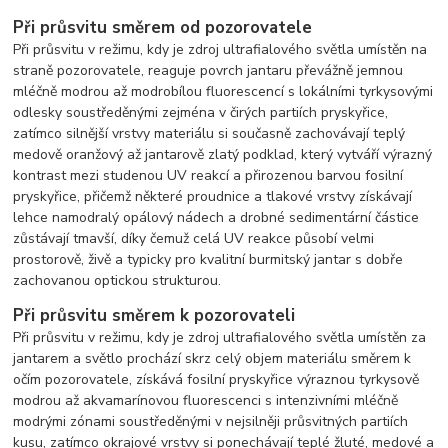
Při průsvitu směrem od pozorovatele
Při průsvitu v režimu, kdy je zdroj ultrafialového světla umístěn na
straně pozorovatele, reaguje povrch jantaru převážně jemnou
mléčně modrou až modrobílou fluorescencí s lokálními tyrkysovými
odlesky soustředěnými zejména v čirých partiích pryskyřice,
zatímco silnější vrstvy materiálu si současně zachovávají teplý
medově oranžový až jantarově zlatý podklad, který vytváří výrazný
kontrast mezi studenou UV reakcí a přirozenou barvou fosilní
pryskyřice, přičemž některé proudnice a tlakové vrstvy získávají
lehce namodralý opálový nádech a drobné sedimentární částice
zůstávají tmavší, díky čemuž celá UV reakce působí velmi
prostorově, živě a typicky pro kvalitní burmitský jantar s dobře
zachovanou optickou strukturou.
Při průsvitu směrem k pozorovateli
Při průsvitu v režimu, kdy je zdroj ultrafialového světla umístěn za
jantarem a světlo prochází skrz celý objem materiálu směrem k
očím pozorovatele, získává fosilní pryskyřice výraznou tyrkysově
modrou až akvamarínovou fluorescenci s intenzivními mléčně
modrými zónami soustředěnými v nejsilněji průsvitných partiích
kusu, zatímco okrajové vrstvy si ponechávají teplé žluté, medové a