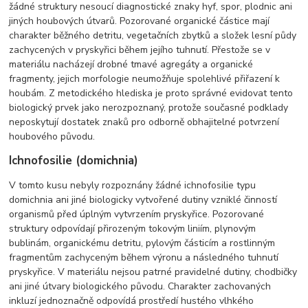
žádné struktury nesoucí diagnostické znaky hyf, spor, plodnic ani
jiných houbových útvarů. Pozorované organické částice mají
charakter běžného detritu, vegetačních zbytků a složek lesní půdy
zachycených v pryskyřici během jejího tuhnutí. Přestože se v
materiálu nacházejí drobné tmavé agregáty a organické
fragmenty, jejich morfologie neumožňuje spolehlivé přiřazení k
houbám. Z metodického hlediska je proto správné evidovat tento
biologický prvek jako nerozpoznaný, protože současné podklady
neposkytují dostatek znaků pro odborně obhajitelné potvrzení
houbového původu.
Ichnofosilie (domichnia)
V tomto kusu nebyly rozpoznány žádné ichnofosilie typu
domichnia ani jiné biologicky vytvořené dutiny vzniklé činností
organismů před úplným vytvrzením pryskyřice. Pozorované
struktury odpovídají přirozeným tokovým liniím, plynovým
bublinám, organickému detritu, pylovým částicím a rostlinným
fragmentům zachyceným během výronu a následného tuhnutí
pryskyřice. V materiálu nejsou patrné pravidelné dutiny, chodbičky
ani jiné útvary biologického původu. Charakter zachovaných
inkluzí jednoznačně odpovídá prostředí hustého vlhkého