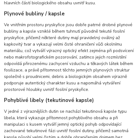
hlavních částí biologického obsahu uvnitř kusu.
Plynové bubliny / kapsle
Ve vnitřním prostoru pryskyřice jsou dobře patrné drobné plynové
bubliny a kapsle vzniklé během tuhnutí původně tekuté fosilní
pryskyřice, přičemž některé dutiny mají pravidelný oválný až
kapkovitý tvar a vykazují velmi čisté ohraničení vůči okolnímu
materiálu, což vytváří výrazný optický efekt zejména při podsvícení
nebo makrofotografickém pozorování, zatímco jejich rozmístění
odpovídá přirozenému zachycení vzduchu a těkavých látek během
fosilizace, a právě přítomnost těchto jemných plynových struktur
společně s proudnicemi, debris a biologickým obsahem výrazně
podporuje autentický charakter kusu a napomáhá vytváření
prostorové hloubky uvnitř fosilní pryskyřice.
Pohyblivé libely (tekutinové kapsle)
V jedné z výraznějších dutin se nachází tekutinová kapsle typu
libela, která vykazuje přítomnost pohyblivého obsahu a při
manipulaci s kusem vytváří jemný optický pohyb odpovídající
zachované tekutinové fázi uvnitř fosilní dutiny, přičemž samotná
kapsle působí velmi čistým a dobře ohraničeným dojmem bez