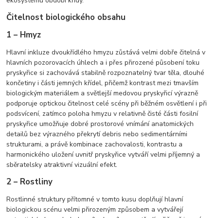
ekosystému období křídy.
Čitelnost biologického obsahu
1 – Hmyz
Hlavní inkluze dvoukřídlého hmyzu zůstává velmi dobře čitelná v
hlavních pozorovacích úhlech a i přes přirozené působení toku
pryskyřice si zachovává stabilně rozpoznatelný tvar těla, dlouhé
končetiny i části jemných křídel, přičemž kontrast mezi tmavším
biologickým materiálem a světlejší medovou pryskyřicí výrazně
podporuje optickou čitelnost celé scény při běžném osvětlení i při
podsvícení, zatímco poloha hmyzu v relativně čisté části fosilní
pryskyřice umožňuje dobré prostorové vnímání anatomických
detailů bez výrazného překrytí debris nebo sedimentárními
strukturami, a právě kombinace zachovalosti, kontrastu a
harmonického uložení uvnitř pryskyřice vytváří velmi příjemný a
sběratelsky atraktivní vizuální efekt.
2 – Rostliny
Rostlinné struktury přítomné v tomto kusu doplňují hlavní
biologickou scénu velmi přirozeným způsobem a vytvářejí