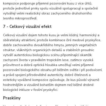
kompozice podporuje příjemné pozorování kusu z více úhlů,
protože jednotlivé prvky spolu vizuálně spolupracují a společně
vytvářejí velmi realistický obraz zachyceného druhohorního
lesního mikroprostředí.
7 - Celkový vizuální efekt
Celkový vizuální dojem tohoto kusu je velmi klidný, harmonický a
sběratelsky atraktivní, protože kombinace čiré medové pryskyřice,
dobře zachovaného dvoukřídlého hmyzu, jemných vegetačních
struktur, vláknitých organických detailů a stabilních proudnic
vytváří autentickou biologickou scénu připomínající okamžik
zachycení života v pravěkém tropickém lese, zatímco vysoká
průsvitnost a dobrá optická hloubka umožňují velmi příjemné
pozorování biologického obsahu při běžném světle i při podsvícení,
a právě spojení přírodovědné autenticity, dobré čitelnosti a
esteticky vyvážené kompozice způsobuje, že kus působí výrazně
hodnotnějším a vizuálně bohatším dojmem než běžné drobné
biologické inkluze v fosilní pryskyřici.
Praskliny