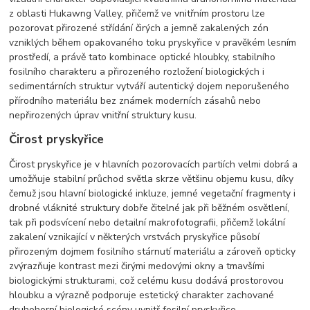
z oblasti Hukawng Valley, přičemž ve vnitřním prostoru lze
pozorovat přirozené střídání čirých a jemně zakalených zón
vzniklých během opakovaného toku pryskyřice v pravěkém lesním
prostředí, a právě tato kombinace optické hloubky, stabilního
fosilního charakteru a přirozeného rozložení biologických i
sedimentárních struktur vytváří autentický dojem neporušeného
přírodního materiálu bez známek moderních zásahů nebo
nepřirozených úprav vnitřní struktury kusu.
Čirost pryskyřice
Čirost pryskyřice je v hlavních pozorovacích partiích velmi dobrá a
umožňuje stabilní průchod světla skrze většinu objemu kusu, díky
čemuž jsou hlavní biologické inkluze, jemné vegetační fragmenty i
drobné vláknité struktury dobře čitelné jak při běžném osvětlení,
tak při podsvícení nebo detailní makrofotografii, přičemž lokální
zakalení vznikající v některých vrstvách pryskyřice působí
přirozeným dojmem fosilního stárnutí materiálu a zároveň opticky
zvýrazňuje kontrast mezi čirými medovými okny a tmavšími
biologickými strukturami, což celému kusu dodává prostorovou
hloubku a výrazně podporuje estetický charakter zachované
druhohorní biologické scény uvnitř fosilní pryskyřice.