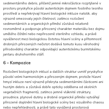
sedimentárního debris, přičemž jemné mikročástice rozptýlené v
prostoru pryskyřice působí autentickým dojmem fosilního lesního
prostředí a nepřekrývají hlavní biologické inkluze natolik, aby
výrazně omezovaly jejich čitelnost, zatímco rozložení
sedimentárních a organických příměsí zůstává relativně
rovnoměrné a podporuje přirozený charakter materiálu bez dojmu
umělého čištění nebo nepřirozeně sterilního vzhledu, a právě
vyváženost mezi biologickou čistotou hlavní scény a přítomností
drobných přirozených nečistot dodává tomuto kusu věrohodný
přírodovědný charakter odpovídající autentickému burmitskému
jantaru druhohorního stáří.
6 – Kompozice
Rozložení biologických inkluzí a dalších struktur uvnitř pryskyřice
působí velmi harmonickým a přirozeným dojmem, protože hlavní
hmyzí inkluze není výrazně překryta sedimentárními částicemi ani
hustým debris a zůstává dobře opticky oddělena od okolních
vegetačních fragmentů, zatímco jemné vláknité struktury,
proudnice, plynové dutiny a drobné organické příměsi vytvářejí
přirozené doplnění hlavní biologické scény bez vizuálního chaosu
nebo nepřehlednosti, a právě tato vyvážená prostorová