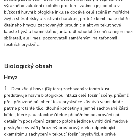
výrazného zakalení okolního prostoru, zatímco její poloha v
blízkosti hlavní biologické inkluze dodává celé scéně mimořádně
živý a sběratelsky atraktivní charakter, protože kombinace dobře
čitelného hmyzu, zachovaných proudnic a aktivní tekutinové
kapsle bývá u burmitského jantaru dlouhodobě ceněna nejen mezi
sběrateli, ale i mezi pozorovateli zaměřenými na tafonomii
fosilních pryskyřic.
Biologický obsah
Hmyz
1
- Dvoukřídlý hmyz (Diptera) zachovaný v tomto kusu
představuje hlavní biologickou inkluzi celé fosilní scény, přičemž i
přes přirozené působení toku pryskyřice zůstává velmi dobře
patrné protáhlé tělo, dlouhé končetiny a jemně zachované části
křídel, které jsou stabilně čitelné při běžném pozorování i při
detailním podsvícení, zatímco poloha jedince uvnitř čiré medové
pryskyřice vytváří přirozený prostorový efekt odpovídající
okamžitému zachycení v tekoucí fosilní pryskyřici, a právě