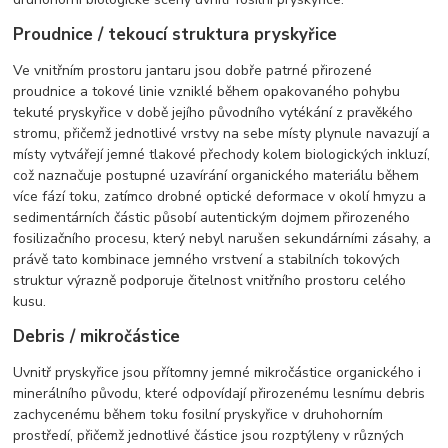
Proudnice / tekoucí struktura pryskyřice
Ve vnitřním prostoru jantaru jsou dobře patrné přirozené
proudnice a tokové linie vzniklé během opakovaného pohybu
tekuté pryskyřice v době jejího původního vytékání z pravěkého
stromu, přičemž jednotlivé vrstvy na sebe místy plynule navazují a
místy vytvářejí jemné tlakové přechody kolem biologických inkluzí,
což naznačuje postupné uzavírání organického materiálu během
více fází toku, zatímco drobné optické deformace v okolí hmyzu a
sedimentárních částic působí autentickým dojmem přirozeného
fosilizačního procesu, který nebyl narušen sekundárními zásahy, a
právě tato kombinace jemného vrstvení a stabilních tokových
struktur výrazně podporuje čitelnost vnitřního prostoru celého
kusu.
Debris / mikročástice
Uvnitř pryskyřice jsou přítomny jemné mikročástice organického i
minerálního původu, které odpovídají přirozenému lesnímu debris
zachycenému během toku fosilní pryskyřice v druhohorním
prostředí, přičemž jednotlivé částice jsou rozptýleny v různých