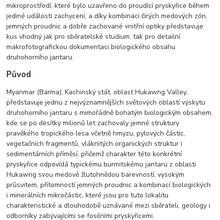
mikroprostředí, které bylo uzavřeno do proudící pryskyřice během
jediné události zachycení, a díky kombinaci čirých medových zón,
jemných proudnic a dobře zachované vnitřní optiky představuje
kus vhodný jak pro sběratelské studium, tak pro detailní
makrofotografickou dokumentaci biologického obsahu
druhohorního jantaru.
Původ
Myanmar (Barma), Kachinský stát, oblast Hukawng Valley,
představuje jednu z nejvýznamnějších světových oblastí výskytu
druhohorního jantaru s mimořádně bohatým biologickým obsahem,
kde se po desítky milionů let zachovaly jemné struktury
pravěkého tropického lesa včetně hmyzu, pylových částic,
vegetačních fragmentů, vláknitých organických struktur i
sedimentárních příměsí, přičemž charakter této konkrétní
pryskyřice odpovídá typickému burmitskému jantaru z oblasti
Hukawng svou medově žlutohnědou barevností, vysokým
průsvitem, přítomností jemných proudnic a kombinací biologických
i minerálních mikročástic, které jsou pro tuto lokalitu
charakteristické a dlouhodobě uznávané mezi sběrateli, geology i
odborníky zabývajícími se fosilními pryskyřicemi.