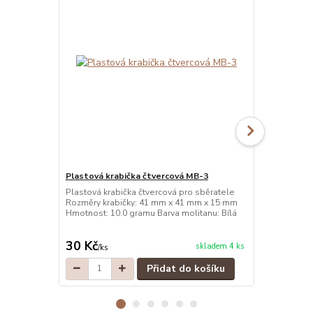
Plastová krabička čtvercová MB-3
Plastová kr
Plastová krabička čtvercová pro sběratele
Plastová kra
Rozměry krabičky: 41 mm x 41 mm x 15 mm
Rozměry kra
Hmotnost: 10.0 gramu Barva molitanu: Bílá
Hmotnost: 10
30 Kč
30 Kč
skladem 4 ks
/
ks
/
ks
Přidat do košíku