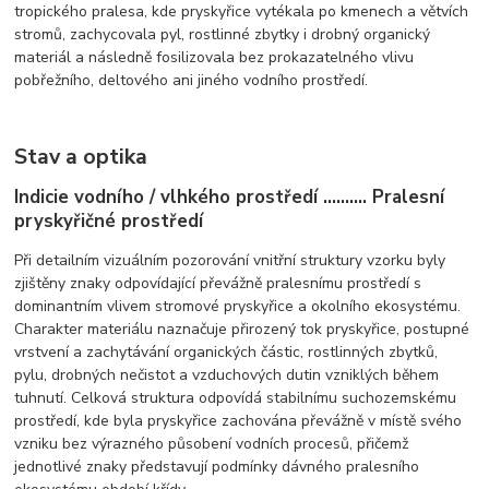
tropického pralesa, kde pryskyřice vytékala po kmenech a větvích
stromů, zachycovala pyl, rostlinné zbytky i drobný organický
materiál a následně fosilizovala bez prokazatelného vlivu
pobřežního, deltového ani jiného vodního prostředí.
Stav a optika
Indicie vodního / vlhkého prostředí .......... Pralesní
pryskyřičné prostředí
Při detailním vizuálním pozorování vnitřní struktury vzorku byly
zjištěny znaky odpovídající převážně pralesnímu prostředí s
dominantním vlivem stromové pryskyřice a okolního ekosystému.
Charakter materiálu naznačuje přirozený tok pryskyřice, postupné
vrstvení a zachytávání organických částic, rostlinných zbytků,
pylu, drobných nečistot a vzduchových dutin vzniklých během
tuhnutí. Celková struktura odpovídá stabilnímu suchozemskému
prostředí, kde byla pryskyřice zachována převážně v místě svého
vzniku bez výrazného působení vodních procesů, přičemž
jednotlivé znaky představují podmínky dávného pralesního