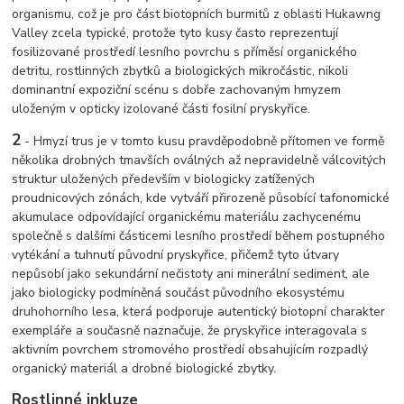
organismu, což je pro část biotopních burmitů z oblasti Hukawng
Valley zcela typické, protože tyto kusy často reprezentují
fosilizované prostředí lesního povrchu s příměsí organického
detritu, rostlinných zbytků a biologických mikročástic, nikoli
dominantní expoziční scénu s dobře zachovaným hmyzem
uloženým v opticky izolované části fosilní pryskyřice.
2
- Hmyzí trus je v tomto kusu pravděpodobně přítomen ve formě
několika drobných tmavších oválných až nepravidelně válcovitých
struktur uložených především v biologicky zatížených
proudnicových zónách, kde vytváří přirozeně působící tafonomické
akumulace odpovídající organickému materiálu zachycenému
společně s dalšími částicemi lesního prostředí během postupného
vytékání a tuhnutí původní pryskyřice, přičemž tyto útvary
nepůsobí jako sekundární nečistoty ani minerální sediment, ale
jako biologicky podmíněná součást původního ekosystému
druhohorního lesa, která podporuje autentický biotopní charakter
exempláře a současně naznačuje, že pryskyřice interagovala s
aktivním povrchem stromového prostředí obsahujícím rozpadlý
organický materiál a drobné biologické zbytky.
Rostlinné inkluze