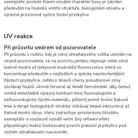
exempláře, protože hlavní vizuální charakter kusu je založen
především na hluboké vnitřní struktuře, biologickém obsahu a
výrazné prostorové optice fosilní pryskyřice.
UV reakce
Při průsvitu směrem od pozorovatele
Při průsvitu v režimu, kdy je zdroj ultrafialového světla umístěn na
straně pozorovatele, se na povrchu jantaru objevuje velmi silná
ledově modrá až tyrkysově modrobílá fluorescence, která se
koncentruje především v nejčistších a opticky nejotevřenějších
částech pryskyřice, zatímco tmavší cherry proudnicové zóny
zůstávají hlubší, vínově červené až téměř černohnědé, díky čemuž
vzniká mimořádně výrazný kontrast mezi fluoreskujícími a
nefluoreskujícími částmi materiálu, přičemž jemné fosilní tlakové
linie a okraje biologických struktur získávají tmavě inkoustový až
fialově modrý obrys, který zvýrazňuje prostorovou hloubku
exempláře a současně vytváří velmi živý reflexní efekt
připomínající mokrý fosilizovaný povrch pralesní pryskyřice pod
nočním ultrafialovým nasvícením.