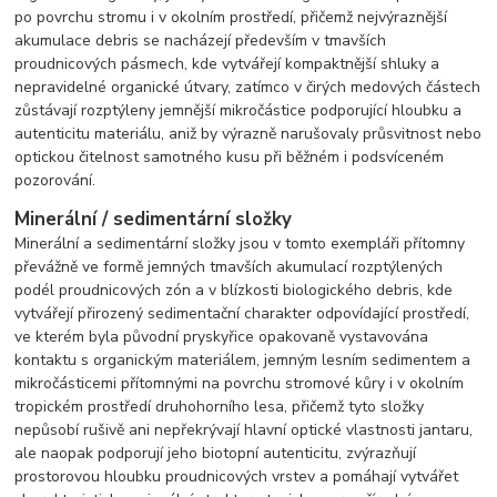
po povrchu stromu i v okolním prostředí, přičemž nejvýraznější
akumulace debris se nacházejí především v tmavších
proudnicových pásmech, kde vytvářejí kompaktnější shluky a
nepravidelné organické útvary, zatímco v čirých medových částech
zůstávají rozptýleny jemnější mikročástice podporující hloubku a
autenticitu materiálu, aniž by výrazně narušovaly průsvitnost nebo
optickou čitelnost samotného kusu při běžném i podsvíceném
pozorování.
Minerální / sedimentární složky
Minerální a sedimentární složky jsou v tomto exempláři přítomny
převážně ve formě jemných tmavších akumulací rozptýlených
podél proudnicových zón a v blízkosti biologického debris, kde
vytvářejí přirozený sedimentační charakter odpovídající prostředí,
ve kterém byla původní pryskyřice opakovaně vystavována
kontaktu s organickým materiálem, jemným lesním sedimentem a
mikročásticemi přítomnými na povrchu stromové kůry i v okolním
tropickém prostředí druhohorního lesa, přičemž tyto složky
nepůsobí rušivě ani nepřekrývají hlavní optické vlastnosti jantaru,
ale naopak podporují jeho biotopní autenticitu, zvýrazňují
prostorovou hloubku proudnicových vrstev a pomáhají vytvářet