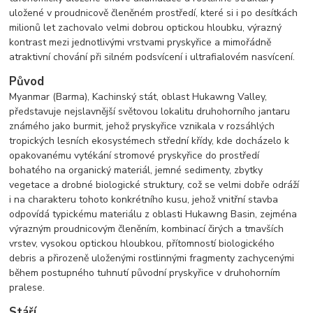
uložené v proudnicově členěném prostředí, které si i po desítkách
milionů let zachovalo velmi dobrou optickou hloubku, výrazný
kontrast mezi jednotlivými vrstvami pryskyřice a mimořádně
atraktivní chování při silném podsvícení i ultrafialovém nasvícení.
Původ
Myanmar (Barma), Kachinský stát, oblast Hukawng Valley,
představuje nejslavnější světovou lokalitu druhohorního jantaru
známého jako burmit, jehož pryskyřice vznikala v rozsáhlých
tropických lesních ekosystémech střední křídy, kde docházelo k
opakovanému vytékání stromové pryskyřice do prostředí
bohatého na organický materiál, jemné sedimenty, zbytky
vegetace a drobné biologické struktury, což se velmi dobře odráží
i na charakteru tohoto konkrétního kusu, jehož vnitřní stavba
odpovídá typickému materiálu z oblasti Hukawng Basin, zejména
výrazným proudnicovým členěním, kombinací čirých a tmavších
vrstev, vysokou optickou hloubkou, přítomností biologického
debris a přirozeně uloženými rostlinnými fragmenty zachycenými
během postupného tuhnutí původní pryskyřice v druhohorním
pralese.
Stáří