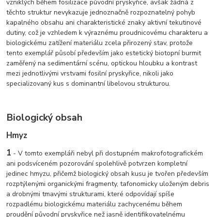
vzniklých během fosilizace původní pryskyřice, avšak žádná z
těchto struktur nevykazuje jednoznačně rozpoznatelný pohyb
kapalného obsahu ani charakteristické znaky aktivní tekutinové
dutiny, což je vzhledem k výraznému proudnicovému charakteru a
biologickému zatížení materiálu zcela přirozený stav, protože
tento exemplář působí především jako estetický biotopní burmit
zaměřený na sedimentární scénu, optickou hloubku a kontrast
mezi jednotlivými vrstvami fosilní pryskyřice, nikoli jako
specializovaný kus s dominantní libelovou strukturou.
Biologický obsah
Hmyz
1
- V tomto exempláři nebyl při dostupném makrofotografickém
ani podsvíceném pozorování spolehlivě potvrzen kompletní
jedinec hmyzu, přičemž biologický obsah kusu je tvořen především
rozptýlenými organickými fragmenty, tafonomicky uloženým debris
a drobnými tmavými strukturami, které odpovídají spíše
rozpadlému biologickému materiálu zachycenému během
proudění původní pryskyřice než jasně identifikovatelnému