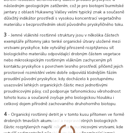
následným geologickým zatížením, což je pro biotopní burmitské
jantary z oblasti Hukawng Valley velmi typický znak a současně
důležitý indikátor prostředí s vysokou koncentrací vegetačního
materiálu v bezprostředním okolí původního pryskyřičného toku.
3
- Jemné vláknité rostlinné struktury jsou v několika částech
exempláře přítomny jako tenké organické útvary uložené mezi
vrstvami pryskyřice, kde vytvářejí přirozeně rozptýlenou síť
biologického materiálu odpovídající drobným částem vegetace
nebo mikroskopickým rostlinným vláknům zachyceným při
kontaktu pryskyřice s povrchem lesního prostředí, přičemž jejich
prostorové rozmístění velmi dobře odpovídá klidnějším fázím
proudění původní pryskyřice, kdy docházelo k postupnému
usazování lehkých organických částic mezi jednotlivými
proudnicovými pásy, což podporuje tafonomickou věrohodnost
tohoto kusu a současně zvyšuje jeho biologickou hloubku i
celkový dojem přírodně zachovaného druhohorního biotopu.
4
- Organický rostlinný detrit je v tomto kusu přítomen ve formě
drobných tmavších akumulací a nepravidelných biologických
částic rozptýlených napříč několika proudnicovými vrstvami, kde