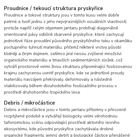
Proudnice / tekoucí struktura pryskyřice
Proudnice a tokové struktury jsou v tomto kusu velmi dobře
patrné a tvoří jednu z jeho nejvýraznějších vizuálních vlastností,
protože napříč celým objemem jantaru probíhají diagonálně
orientované pásy odlišně zbarvené pryskyřice, které zachycují
jednotlivé fáze proudění původního pryskyřičného toku v okamžiku
postupného tuhnutí materiálu, přičemž některé vrstvy působí
klidněji a čirým dojmem, zatímco jiné nesou zvýšené množství
organického materiálu a tmavších sedimentárních složek, což
vytváří prostorově velmi živou strukturu připomínající fosilizovanou
krajinu zachycenou uvnitř pryskyřice, kde se jednotlivé proudy
materiálu navzájem překrývaly, deformovaly a následně
stabilizovaly během dlouhodobého fosilizačního procesu v
prostředí druhohorního tropického lesa.
Debris / mikročástice
Debris a mikročástice jsou v tomto jantaru přítomny v přirozeně
rozptýlené podobě a vytvářejí biologicky velmi věrohodnou
tafonomickou scénu odpovídající prostředí aktivního lesního
ekosystému, kde původní pryskyřice zachytávala drobné
organické fragmenty, jemný detrit a biologické částice přenášené