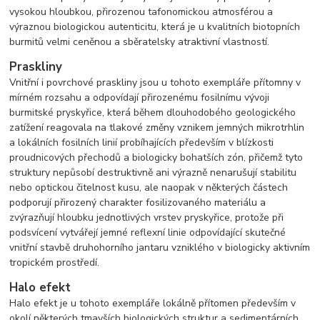
vysokou hloubkou, přirozenou tafonomickou atmosférou a
výraznou biologickou autenticitu, která je u kvalitních biotopních
burmitů velmi ceněnou a sběratelsky atraktivní vlastností.
Praskliny
Vnitřní i povrchové praskliny jsou u tohoto exempláře přítomny v
mírném rozsahu a odpovídají přirozenému fosilnímu vývoji
burmitské pryskyřice, která během dlouhodobého geologického
zatížení reagovala na tlakové změny vznikem jemných mikrotrhlin
a lokálních fosilních linií probíhajících především v blízkosti
proudnicových přechodů a biologicky bohatších zón, přičemž tyto
struktury nepůsobí destruktivně ani výrazně nenarušují stabilitu
nebo optickou čitelnost kusu, ale naopak v některých částech
podporují přirozený charakter fosilizovaného materiálu a
zvýrazňují hloubku jednotlivých vrstev pryskyřice, protože při
podsvícení vytvářejí jemné reflexní linie odpovídající skutečné
vnitřní stavbě druhohorního jantaru vzniklého v biologicky aktivním
tropickém prostředí.
Halo efekt
Halo efekt je u tohoto exempláře lokálně přítomen především v
okolí některých tmavších biologických struktur a sedimentárních