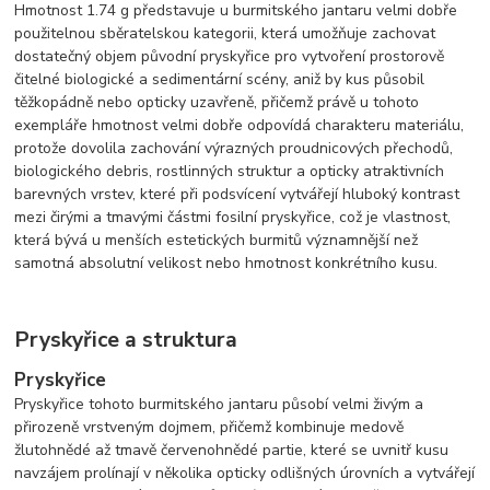
Hmotnost 1.74 g představuje u burmitského jantaru velmi dobře
použitelnou sběratelskou kategorii, která umožňuje zachovat
dostatečný objem původní pryskyřice pro vytvoření prostorově
čitelné biologické a sedimentární scény, aniž by kus působil
těžkopádně nebo opticky uzavřeně, přičemž právě u tohoto
exempláře hmotnost velmi dobře odpovídá charakteru materiálu,
protože dovolila zachování výrazných proudnicových přechodů,
biologického debris, rostlinných struktur a opticky atraktivních
barevných vrstev, které při podsvícení vytvářejí hluboký kontrast
mezi čirými a tmavými částmi fosilní pryskyřice, což je vlastnost,
která bývá u menších estetických burmitů významnější než
samotná absolutní velikost nebo hmotnost konkrétního kusu.
Pryskyřice a struktura
Pryskyřice
Pryskyřice tohoto burmitského jantaru působí velmi živým a
přirozeně vrstveným dojmem, přičemž kombinuje medově
žlutohnědé až tmavě červenohnědé partie, které se uvnitř kusu
navzájem prolínají v několika opticky odlišných úrovních a vytvářejí