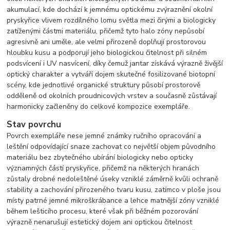
akumulací, kde dochází k jemnému optickému zvýraznění okolní
pryskyřice vlivem rozdílného lomu světla mezi čirými a biologicky
zatíženými částmi materiálu, přičemž tyto halo zóny nepůsobí
agresivně ani uměle, ale velmi přirozeně doplňují prostorovou
hloubku kusu a podporují jeho biologickou čitelnost při silném
podsvícení i UV nasvícení, díky čemuž jantar získává výrazně živější
optický charakter a vytváří dojem skutečné fosilizované biotopní
scény, kde jednotlivé organické struktury působí prostorově
odděleně od okolních proudnicových vrstev a současně zůstávají
harmonicky začleněny do celkové kompozice exempláře.
Stav povrchu
Povrch exempláře nese jemné známky ručního opracování a
leštění odpovídající snaze zachovat co největší objem původního
materiálu bez zbytečného ubírání biologicky nebo opticky
významných částí pryskyřice, přičemž na některých hranách
zůstaly drobné nedoleštěné úseky vzniklé záměrně kvůli ochraně
stability a zachování přirozeného tvaru kusu, zatímco v ploše jsou
místy patrné jemné mikroškrábance a lehce matnější zóny vzniklé
během lešticího procesu, které však při běžném pozorování
výrazně nenarušují estetický dojem ani optickou čitelnost