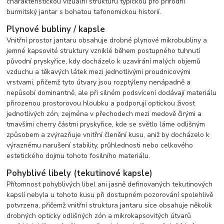
charakteristickou vizuální strukturu typickou pro přírodní
burmitský jantar s bohatou tafonomickou historií.
Plynové bubliny / kapsle
Vnitřní prostor jantaru obsahuje drobné plynové mikrobubliny a
jemné kapsovité struktury vzniklé během postupného tuhnutí
původní pryskyřice, kdy docházelo k uzavírání malých objemů
vzduchu a těkavých látek mezi jednotlivými proudnicovými
vrstvami, přičemž tyto útvary jsou rozptýleny nenápadně a
nepůsobí dominantně, ale při silném podsvícení dodávají materiálu
přirozenou prostorovou hloubku a podporují optickou živost
jednotlivých zón, zejména v přechodech mezi medově čirými a
tmavšími cherry částmi pryskyřice, kde se světlo láme odlišným
způsobem a zvýrazňuje vnitřní členění kusu, aniž by docházelo k
výraznému narušení stability, průhlednosti nebo celkového
estetického dojmu tohoto fosilního materiálu.
Pohyblivé libely (tekutinové kapsle)
Přítomnost pohyblivých libel ani jasně definovaných tekutinových
kapslí nebyla u tohoto kusu při dostupném pozorování spolehlivě
potvrzena, přičemž vnitřní struktura jantaru sice obsahuje několik
drobných opticky odlišných zón a mikrokapsovitých útvarů