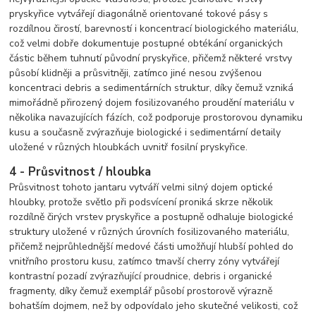
pryskyřice vytvářejí diagonálně orientované tokové pásy s
rozdílnou čirostí, barevností i koncentrací biologického materiálu,
což velmi dobře dokumentuje postupné obtékání organických
částic během tuhnutí původní pryskyřice, přičemž některé vrstvy
působí klidněji a průsvitněji, zatímco jiné nesou zvýšenou
koncentraci debris a sedimentárních struktur, díky čemuž vzniká
mimořádně přirozený dojem fosilizovaného proudění materiálu v
několika navazujících fázích, což podporuje prostorovou dynamiku
kusu a současně zvýrazňuje biologické i sedimentární detaily
uložené v různých hloubkách uvnitř fosilní pryskyřice.
4 - Průsvitnost / hloubka
Průsvitnost tohoto jantaru vytváří velmi silný dojem optické
hloubky, protože světlo při podsvícení proniká skrze několik
rozdílně čirých vrstev pryskyřice a postupně odhaluje biologické
struktury uložené v různých úrovních fosilizovaného materiálu,
přičemž nejprůhlednější medové části umožňují hlubší pohled do
vnitřního prostoru kusu, zatímco tmavší cherry zóny vytvářejí
kontrastní pozadí zvýrazňující proudnice, debris i organické
fragmenty, díky čemuž exemplář působí prostorově výrazně
bohatším dojmem, než by odpovídalo jeho skutečné velikosti, což