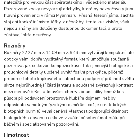
naleziště pro velkou část sběratelského i vědeckého materiálu.
Pozorované znaky nevykazují odchylky, které by naznačovaly jinou
hlavní provenienci v rámci Myanmaru. Přesná těžební jáma, šachta,
sloj ani konkrétní místo těžby, z něhož byl tento kus získán, však
nejsou známy ani doloženy dostupnou dokumentací, a proto
zůstávají blíže neurčeny.
Rozměry
Rozměry 22.27 mm × 14.09 mm × 9.43 mm vytvářejí kompaktní, ale
opticky velmi dobře využitelný formát, který umožňuje současně
pozorovat jak celkovou kompozici kusu, tak i jemnější biologické a
proudnicové detaily uložené uvnitř fosilní pryskyřice, přičemž
proporce tohoto kapkovitého cabochonu podporují průchod světla
skrze nejprůhlednější části jantaru a současně zvýrazňují kontrast
mezi medově čirými a tmavšími cherry zónami, díky čemuž kus
působí při podsvícení prostorově hlubším dojmem, než by
odpovídalo samotným fyzickým rozměrům, což je u estetických
biotopních burmitů velmi ceněná vlastnost podporující čitelnost
biologického obsahu i celkové vizuální působení materiálu při
běžném i specializovaném pozorování.
Hmotnost