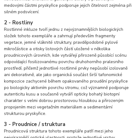
medovými částmi pryskyřice podporuje jejich čitelnost zejména při
silném podsvícení.
2 - Rostliny
Rostlinné inkluze tvoří jednu z nejvýznamnějších biologických
složek tohoto exempláře a zahrnují především fragmenty
vegetace, jemné vláknité struktury, pravděpodobné pylové
mikročástice a otisky listových částí uložené v několika
proudnicových úrovních, kde vytvářejí přirozeně působící scénu
odpovídající fosilizovanému povrchu druhohorního pralesního
prostředí, přičemž jednotlivé rostlinné prvky nepůsobí izolovaně
ani dekorativně, ale jako organická součást širší tafonomické
kompozice zachycené během opakovaného proudění pryskyřice
po biologicky aktivním povrchu stromu, což významně podporuje
autenticitu kusu a současně vytváří opticky bohatý biotopní
charakter s velmi dobrou prostorovou hloubkou a přirozeným
propojením mezi vegetačním materiálem a sedimentární
strukturou pryskyřice.
3 - Proudnice / struktura
Proudnicová struktura tohoto exempláře patří mezi jeho
nejvýraznější optické vlastnosti, protože jednotlivé vrstvy