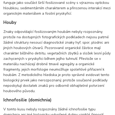
funguje jako součást širší fosilizované scény s výraznou optickou
hloubkou, sedimentárním charakterem a přirozenou interakcí mezi
organickým materiálem a fosilní pryskyřicí.
Houby
Znaky odpovídající fosilizovaným houbám nebyly rozpoznány,
protože na dostupných fotografických podkladech nejsou patrné
žádné struktury nesoucí diagnostické znaky hyf, spor, plodnic ani
jiných houbových útvarů. Pozorované organické částice mají
charakter běžného detritu, vegetačních zbytků a složek lesní půdy
zachycených v pryskyřici během jejího tuhnutí. Přestože se v
materiálu nacházejí drobné tmavé agregáty a organické
fragmenty, jejich morfologie neumožňuje spolehlivé přiřazení k
houbám. Z metodického hlediska je proto správné evidovat tento
biologický prvek jako nerozpoznaný, protože současné podklady
neposkytují dostatek znaků pro odborně obhajitelné potvrzení
houbového původu.
Ichnofosilie (domichnia)
V tomto kusu nebyly rozpoznány žádné ichnofosilie typu
domichnia ani jiné biologicky vytvořené dutiny vzniklé činností