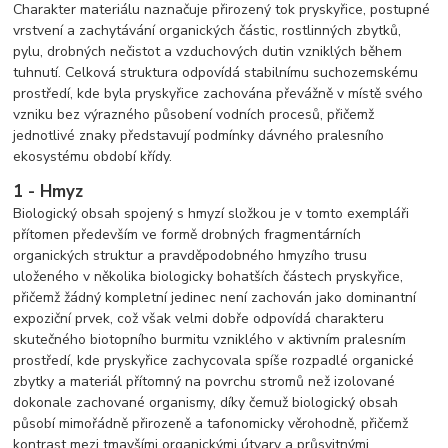
Charakter materiálu naznačuje přirozený tok pryskyřice, postupné
vrstvení a zachytávání organických částic, rostlinných zbytků,
pylu, drobných nečistot a vzduchových dutin vzniklých během
tuhnutí. Celková struktura odpovídá stabilnímu suchozemskému
prostředí, kde byla pryskyřice zachována převážně v místě svého
vzniku bez výrazného působení vodních procesů, přičemž
jednotlivé znaky představují podmínky dávného pralesního
ekosystému období křídy.
1 - Hmyz
Biologický obsah spojený s hmyzí složkou je v tomto exempláři
přítomen především ve formě drobných fragmentárních
organických struktur a pravděpodobného hmyzího trusu
uloženého v několika biologicky bohatších částech pryskyřice,
přičemž žádný kompletní jedinec není zachován jako dominantní
expoziční prvek, což však velmi dobře odpovídá charakteru
skutečného biotopního burmitu vzniklého v aktivním pralesním
prostředí, kde pryskyřice zachycovala spíše rozpadlé organické
zbytky a materiál přítomný na povrchu stromů než izolované
dokonale zachované organismy, díky čemuž biologický obsah
působí mimořádně přirozeně a tafonomicky věrohodně, přičemž
kontrast mezi tmavšími organickými útvary a průsvitnými