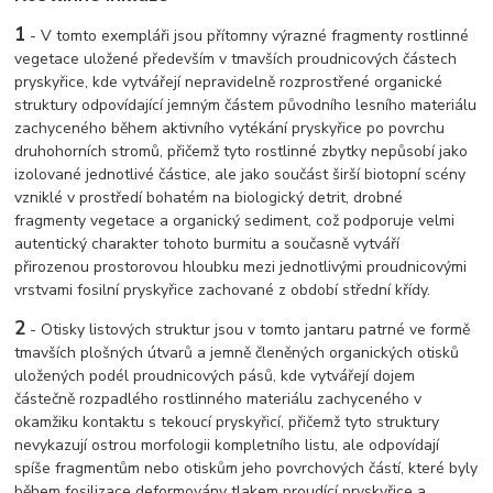
1
- V tomto exempláři jsou přítomny výrazné fragmenty rostlinné
vegetace uložené především v tmavších proudnicových částech
pryskyřice, kde vytvářejí nepravidelně rozprostřené organické
struktury odpovídající jemným částem původního lesního materiálu
zachyceného během aktivního vytékání pryskyřice po povrchu
druhohorních stromů, přičemž tyto rostlinné zbytky nepůsobí jako
izolované jednotlivé částice, ale jako součást širší biotopní scény
vzniklé v prostředí bohatém na biologický detrit, drobné
fragmenty vegetace a organický sediment, což podporuje velmi
autentický charakter tohoto burmitu a současně vytváří
přirozenou prostorovou hloubku mezi jednotlivými proudnicovými
vrstvami fosilní pryskyřice zachované z období střední křídy.
2
- Otisky listových struktur jsou v tomto jantaru patrné ve formě
tmavších plošných útvarů a jemně členěných organických otisků
uložených podél proudnicových pásů, kde vytvářejí dojem
částečně rozpadlého rostlinného materiálu zachyceného v
okamžiku kontaktu s tekoucí pryskyřicí, přičemž tyto struktury
nevykazují ostrou morfologii kompletního listu, ale odpovídají
spíše fragmentům nebo otiskům jeho povrchových částí, které byly
během fosilizace deformovány tlakem proudící pryskyřice a