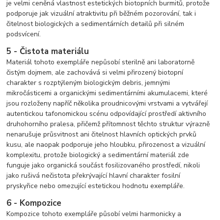
je velmi ceněná vlastnost estetických biotopních burmitů, protože
podporuje jak vizuální atraktivitu při běžném pozorování, tak i
čitelnost biologických a sedimentárních detailů při silném
podsvícení.
5 - Čistota materiálu
Materiál tohoto exempláře nepůsobí sterilně ani laboratorně
čistým dojmem, ale zachovává si velmi přirozený biotopní
charakter s rozptýleným biologickým debris, jemnými
mikročásticemi a organickými sedimentárními akumulacemi, které
jsou rozloženy napříč několika proudnicovými vrstvami a vytvářejí
autentickou tafonomickou scénu odpovídající prostředí aktivního
druhohorního pralesa, přičemž přítomnost těchto struktur výrazně
nenarušuje průsvitnost ani čitelnost hlavních optických prvků
kusu, ale naopak podporuje jeho hloubku, přirozenost a vizuální
komplexitu, protože biologický a sedimentární materiál zde
funguje jako organická součást fosilizovaného prostředí, nikoli
jako rušivá nečistota překrývající hlavní charakter fosilní
pryskyřice nebo omezující estetickou hodnotu exempláře.
6 - Kompozice
Kompozice tohoto exempláře působí velmi harmonicky a