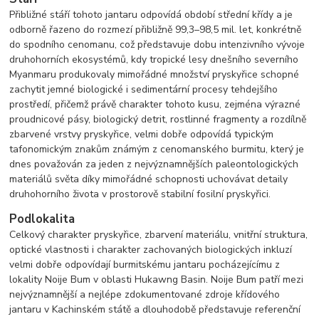
Přibližné stáří tohoto jantaru odpovídá období střední křídy a je
odborně řazeno do rozmezí přibližně 99,3–98,5 mil. let, konkrétně
do spodního cenomanu, což představuje dobu intenzivního vývoje
druhohorních ekosystémů, kdy tropické lesy dnešního severního
Myanmaru produkovaly mimořádné množství pryskyřice schopné
zachytit jemné biologické i sedimentární procesy tehdejšího
prostředí, přičemž právě charakter tohoto kusu, zejména výrazné
proudnicové pásy, biologický detrit, rostlinné fragmenty a rozdílně
zbarvené vrstvy pryskyřice, velmi dobře odpovídá typickým
tafonomickým znakům známým z cenomanského burmitu, který je
dnes považován za jeden z nejvýznamnějších paleontologických
materiálů světa díky mimořádné schopnosti uchovávat detaily
druhohorního života v prostorově stabilní fosilní pryskyřici.
Podlokalita
Celkový charakter pryskyřice, zbarvení materiálu, vnitřní struktura,
optické vlastnosti i charakter zachovaných biologických inkluzí
velmi dobře odpovídají burmitskému jantaru pocházejícímu z
lokality Noije Bum v oblasti Hukawng Basin. Noije Bum patří mezi
nejvýznamnější a nejlépe zdokumentované zdroje křídového
jantaru v Kachinském státě a dlouhodobě představuje referenční