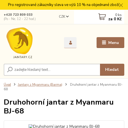
Pro registrované zákazníky sleva ve výši 10 % na objednané zboží.
0
ks
+420 723 809 033
CZK
za
0 Kč
(Po - Ne, 12 - 22 hod.)
Menu
Hledat
Úvod
Jantary z Myanmaru (Barma)
Druhohorní jantar z Myanmaru BJ-
68
Druhohorní jantar z Myanmaru
BJ-68