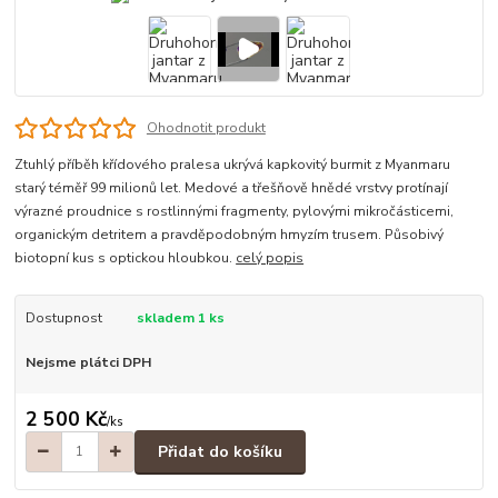
Ohodnotit produkt
Ztuhlý příběh křídového pralesa ukrývá kapkovitý burmit z Myanmaru
starý téměř 99 milionů let. Medové a třešňově hnědé vrstvy protínají
výrazné proudnice s rostlinnými fragmenty, pylovými mikročásticemi,
organickým detritem a pravděpodobným hmyzím trusem. Působivý
biotopní kus s optickou hloubkou.
celý popis
Dostupnost
skladem 1 ks
Nejsme plátci DPH
2 500 Kč
/
ks
Přidat do košíku