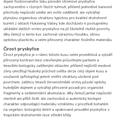
dojem fosilizovaného toku původní stromové pryskyřice
zachyceného v různých fázích tuhnutí, přičemž jednotlivé barevné
přechody nepůsobí uměle ani ostře odděleně, ale vytvářejí
plynulou organickou strukturu typickou pro kvalitní druhohorní
burmit z oblasti Hukawng Valley, kde docházelo k postupnému
ukládání dalších vrstev pryskyřice na již částečně ztuhlé povrchy,
díky čemuž si tento kus zachoval výraznou hloubku, silnou
optickou plasticitu a velmi přirozený charakter fosilního materiálu.
Čirost pryskyřice
Čirost pryskyřice je v rámci tohoto kusu velmi proměnlivá a vytváří
přirozený kontrast mezi otevřenými průsvitnými partiemi a
tmavšími biologicky zatíženými oblastmi, přičemž nejčistší medové
zóny umožňují hluboký průchod světla skrze celý objem kusu a
současně zpřístupňují jemné vnitřní struktury uložené pod
povrchem, zatímco tmavší červenohnědé vrstvy působí opticky
hutnějším dojmem a vytvářejí přirozené pozadí pro organické
fragmenty a sedimentární akumulace, díky čemuž jantar nepůsobí
sterilně ani příliš čistě, ale zachovává si autentický biotopní
charakter odpovídající materiálu vzniklému v prostředí bohatém
na vegetaci, biologický detrit a opakované proudění pryskyřice v
tropickém druhohorním lese střední křídy.