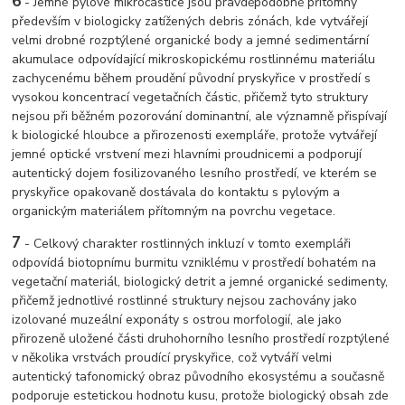
6
- Jemné pylové mikročástice jsou pravděpodobně přítomny
především v biologicky zatížených debris zónách, kde vytvářejí
velmi drobné rozptýlené organické body a jemné sedimentární
akumulace odpovídající mikroskopickému rostlinnému materiálu
zachycenému během proudění původní pryskyřice v prostředí s
vysokou koncentrací vegetačních částic, přičemž tyto struktury
nejsou při běžném pozorování dominantní, ale významně přispívají
k biologické hloubce a přirozenosti exempláře, protože vytvářejí
jemné optické vrstvení mezi hlavními proudnicemi a podporují
autentický dojem fosilizovaného lesního prostředí, ve kterém se
pryskyřice opakovaně dostávala do kontaktu s pylovým a
organickým materiálem přítomným na povrchu vegetace.
7
- Celkový charakter rostlinných inkluzí v tomto exempláři
odpovídá biotopnímu burmitu vzniklému v prostředí bohatém na
vegetační materiál, biologický detrit a jemné organické sedimenty,
přičemž jednotlivé rostlinné struktury nejsou zachovány jako
izolované muzeální exponáty s ostrou morfologií, ale jako
přirozeně uložené části druhohorního lesního prostředí rozptýlené
v několika vrstvách proudící pryskyřice, což vytváří velmi
autentický tafonomický obraz původního ekosystému a současně
podporuje estetickou hodnotu kusu, protože biologický obsah zde