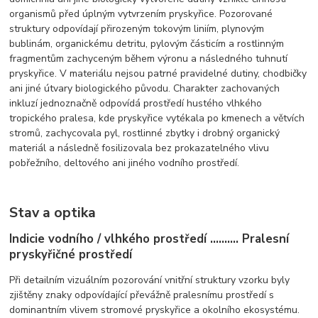
organismů před úplným vytvrzením pryskyřice. Pozorované
struktury odpovídají přirozeným tokovým liniím, plynovým
bublinám, organickému detritu, pylovým částicím a rostlinným
fragmentům zachyceným během výronu a následného tuhnutí
pryskyřice. V materiálu nejsou patrné pravidelné dutiny, chodbičky
ani jiné útvary biologického původu. Charakter zachovaných
inkluzí jednoznačně odpovídá prostředí hustého vlhkého
tropického pralesa, kde pryskyřice vytékala po kmenech a větvích
stromů, zachycovala pyl, rostlinné zbytky i drobný organický
materiál a následně fosilizovala bez prokazatelného vlivu
pobřežního, deltového ani jiného vodního prostředí.
Stav a optika
Indicie vodního / vlhkého prostředí .......... Pralesní
pryskyřičné prostředí
Při detailním vizuálním pozorování vnitřní struktury vzorku byly
zjištěny znaky odpovídající převážně pralesnímu prostředí s
dominantním vlivem stromové pryskyřice a okolního ekosystému.