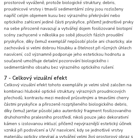
prostorově vyváženě, protože biologické struktury, debris,
proudnicové vrstvy i tmavší sedimentární zóny jsou rozloženy
napříč celým objemem kusu bez výrazného překrývání nebo
optického zahlcení jediné části pryskyřice, přičemž jednotlivé prvky
na sebe přirozeně navazují a vytvářejí dojem fosilizované biotopní
scény zachycené v několika po sobě jdoucích fázích proudění
pryskyřice, díky čemuž exemplář nepůsobí ploše ani chaoticky, ale
zachovává si velmi dobrou hloubku a čitelnost při různých úhlech
nasvícení, což významně podporuje jeho estetickou hodnotu a
současně umožňuje detailní pozorování biologického i
sedimentárního obsahu bez výrazného optického rušení.
7 - Celkový vizuální efekt
Celkový vizuální efekt tohoto exempláře je velmi silně založen na
kombinaci hluboké optické struktury, výrazných proudnicových
přechodů, kontrastu mezi medově průsvitnými a tmavšími cherry
částmi pryskyřice a přirozeně rozptýleného biologického debris,
díky čemuž jantar působí jako autentický fragment fosilizovaného
druhohorního pralesního prostředí, nikoli pouze jako dekorativní
kámen s izolovanou inkluzí, přičemž nejvýraznější estetický účinek
vzniká při podsvícení a UV nasvícení, kdy se jednotlivé vrstvy
materiálu opticky otevírají a vytvářejí velmi živý prostorový obraz s