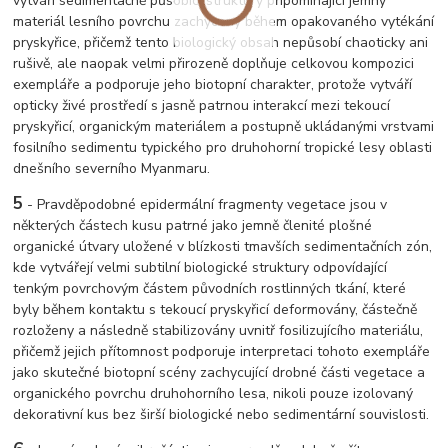
vytváří sedimentačně působící struktury připomínající jemný
materiál lesního povrchu zachycený během opakovaného vytékání
pryskyřice, přičemž tento biologický obsah nepůsobí chaoticky ani
rušivě, ale naopak velmi přirozeně doplňuje celkovou kompozici
exempláře a podporuje jeho biotopní charakter, protože vytváří
opticky živé prostředí s jasně patrnou interakcí mezi tekoucí
pryskyřicí, organickým materiálem a postupně ukládanými vrstvami
fosilního sedimentu typického pro druhohorní tropické lesy oblasti
dnešního severního Myanmaru.
5
- Pravděpodobné epidermální fragmenty vegetace jsou v
některých částech kusu patrné jako jemně členité plošné
organické útvary uložené v blízkosti tmavších sedimentačních zón,
kde vytvářejí velmi subtilní biologické struktury odpovídající
tenkým povrchovým částem původních rostlinných tkání, které
byly během kontaktu s tekoucí pryskyřicí deformovány, částečně
rozloženy a následně stabilizovány uvnitř fosilizujícího materiálu,
přičemž jejich přítomnost podporuje interpretaci tohoto exempláře
jako skutečné biotopní scény zachycující drobné části vegetace a
organického povrchu druhohorního lesa, nikoli pouze izolovaný
dekorativní kus bez širší biologické nebo sedimentární souvislosti.