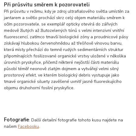
Při průsvitu směrem k pozorovateli
Při průsvitu v režimu, kdy je zdroj ultrafialového světla umístěn za
jantarem a světlo prochází skrz celý objem materiálu směrem k
očím pozorovatele, se exemplář opticky otevírá do zářivých
medově žlutých až žlutozelených tónů s velmi intenzivní vnitřní
fluorescencí, zatímco tmavší biologické zóny a proudnicové pásy
získávají hlubokou červenohnědou až třešňově vínovou barvu,
která místy přechází do temně rudých sedimentárních struktur
připomínajících fosilizované organické vrstvy uložené v několika
úrovních pryskyřice, přičemž některé nejčistší části materiálu
působí téměř neonově zlatým dojmem a vytvářejí velmi silný
prostorový efekt, ve kterém biologický debris vystupuje jako
tmavé organické siluety zavěšené uvnitř jasně fluoreskujícího
objemu druhohorní fosilní pryskyřice.
Fotografie
: Další detailní fotografie tohoto kusu najdete na
našem
Facebooku
.