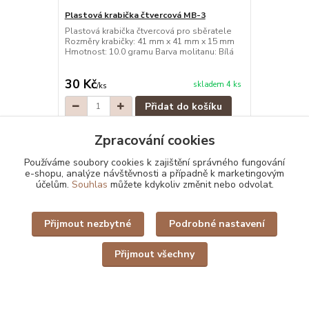
Plastová krabička čtvercová MB-3
Plastová kr
Plastová krabička čtvercová pro sběratele
Plastová kra
Rozměry krabičky: 41 mm x 41 mm x 15 mm
Rozměry kra
Hmotnost: 10.0 gramu Barva molitanu: Bílá
Hmotnost: 10
30 Kč
30 Kč
skladem 4 ks
/
ks
/
ks
Přidat do košíku
Zpracování cookies
Používáme soubory cookies k zajištění správného fungování
e-shopu, analýze návštěvnosti a případně k marketingovým
účelům.
Souhlas
můžete kdykoliv změnit nebo odvolat.
Zboží zařazeno v kategoriích
Jantary z Myanmaru (Barma)
Přijmout nezbytné
Podrobné nastavení
Jantary pro sběratele a objevování
Přijmout všechny
Kachinský stát – burmitský jantar
Jantar s inkluzemi (hmyz, rostliny, biotop)