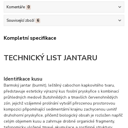
Komentáře
0
Související zboží
6
Kompletní specifikace
TECHNICKÝ LIST JANTARU
Identifikace kusu
Barmský jantar (burmit), leštěný cabochon kapkovitého tvaru,
představuje esteticky výrazný kus fosilní pryskyřice s kombinací
průhledných medově žlutohnědých a tmavších červenohnědých
zón, jejichž vzájemné prolínání vytváří přirozenou prostorovou
kompozici připomínající sedimentární krajinu zachycenou uvnitř
druhohorní pryskyřice, přičemž biologický obsah je rozložen napříč
celým objemem kusu a zahrnuje drobné organické fragmenty,
tafonomicky uložené tmavé akumulace a rostlinné struktury