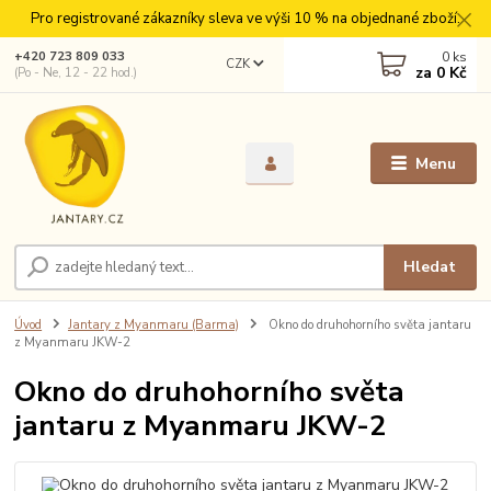
Pro registrované zákazníky sleva ve výši 10 % na objednané zboží.
0
ks
+420 723 809 033
CZK
za
0 Kč
(Po - Ne, 12 - 22 hod.)
Menu
Hledat
Úvod
Jantary z Myanmaru (Barma)
Okno do druhohorního světa jantaru
z Myanmaru JKW-2
Okno do druhohorního světa
jantaru z Myanmaru JKW-2