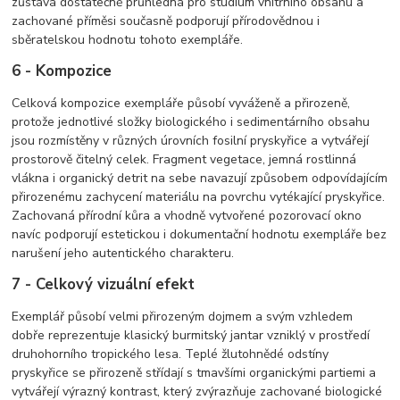
zůstává dostatečně průhledná pro studium vnitřního obsahu a
zachované příměsi současně podporují přírodovědnou i
sběratelskou hodnotu tohoto exempláře.
6 - Kompozice
Celková kompozice exempláře působí vyváženě a přirozeně,
protože jednotlivé složky biologického i sedimentárního obsahu
jsou rozmístěny v různých úrovních fosilní pryskyřice a vytvářejí
prostorově čitelný celek. Fragment vegetace, jemná rostlinná
vlákna i organický detrit na sebe navazují způsobem odpovídajícím
přirozenému zachycení materiálu na povrchu vytékající pryskyřice.
Zachovaná přírodní kůra a vhodně vytvořené pozorovací okno
navíc podporují estetickou i dokumentační hodnotu exempláře bez
narušení jeho autentického charakteru.
7 - Celkový vizuální efekt
Exemplář působí velmi přirozeným dojmem a svým vzhledem
dobře reprezentuje klasický burmitský jantar vzniklý v prostředí
druhohorního tropického lesa. Teplé žlutohnědé odstíny
pryskyřice se přirozeně střídají s tmavšími organickými partiemi a
vytvářejí výrazný kontrast, který zvýrazňuje zachované biologické