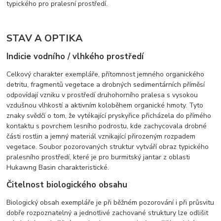
typického pro pralesní prostředí.
STAV A OPTIKA
Indicie vodního / vlhkého prostředí
Celkový charakter exempláře, přítomnost jemného organického
detritu, fragmentů vegetace a drobných sedimentárních příměsí
odpovídají vzniku v prostředí druhohorního pralesa s vysokou
vzdušnou vlhkostí a aktivním koloběhem organické hmoty. Tyto
znaky svědčí o tom, že vytékající pryskyřice přicházela do přímého
kontaktu s povrchem lesního podrostu, kde zachycovala drobné
části rostlin a jemný materiál vznikající přirozeným rozpadem
vegetace. Soubor pozorovaných struktur vytváří obraz typického
pralesního prostředí, které je pro burmitský jantar z oblasti
Hukawng Basin charakteristické.
Čitelnost biologického obsahu
Biologický obsah exempláře je při běžném pozorování i při průsvitu
dobře rozpoznatelný a jednotlivé zachované struktury lze odlišit