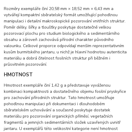
Rozměry exempláře činí 20,58 mm × 18,52 mm × 6,43 mm a
vytvářejí kompaktní sběratelský formát umožňující pohodlnou
manipulaci i detailní makroskopické pozorování vnitřních struktur.
Poměr délky, šířky a tloušťky poskytuje dostatečně velkou
pozorovací plochu pro studium biologického a sedimentárního
obsahu a zároveň zachovává přírodní charakter původního
valounku. Celkové proporce odpovídají menším reprezentativním
kusům burmitského jantaru, u nichž je hlavní hodnotou autenticita
materiálu a dobrá čitelnost fosilních struktur při běžném i
průsvitném pozorování.
HMOTNOST
Hmotnost exempláře činí 1,42 g a představuje vyváženou
kombinaci kompaktnosti a dostatečného objemu fosilní pryskyřice
pro zachování přírodních struktur. Tato hmotnost umožňuje
pohodlnou manipulaci při dokumentaci i dlouhodobém
sběratelském uchovávání a současně poskytuje dostatek
materiálu pro pozorování organických příměsí, vegetačních
fragmentů a jemných sedimentárních složek uzavřených uvnitř
jantaru. U exemplářů této velikostní kategorie není hmotnost