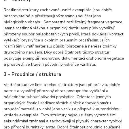
Rostlinné struktury zachované uvnitř exempláře jsou dobře
pozorovatelné a představují významnou součást jeho
biologického obsahu. Samostatně rozlišitelný fragment vegetace,
jemná rostlinná vlákna a organický detrit lesní půdy vytvářejí
přirozený soubor paleobotanických prvků, které dokládají kontakt
vytékající pryskyřice s okolním pralesním prostředím. Jejich
rozmístění uvnitř materiálu působí přirozeně a nenese známky
druhotného narušení. Díky dobré čitelnosti těchto struktur
poskytuje exemplář hodnotnou dokumentaci druhohorní vegetace
a prostředí, ve kterém původní pryskyřice vznikala.
3 - Proudnice / struktura
Vnitřní proudové linie a tekoucí struktury jsou při průsvitu dobře
patrné a vytvářejí přirozený obraz postupného vytékání a
následného tuhnutí původní pryskyřice. Orientace jemných
organických částic i sedimentárních složek odpovídá směru
proudění materiálu v době jeho vzniku a přispívá k autentickému
vzhledu exempláře. Tyto struktury nejsou rušeny výraznějšími
sekundárními změnami a zachovávají si plynulý charakter typický
pro přírodní burmitský jantar. Dobrá čitelnost proudnic současně