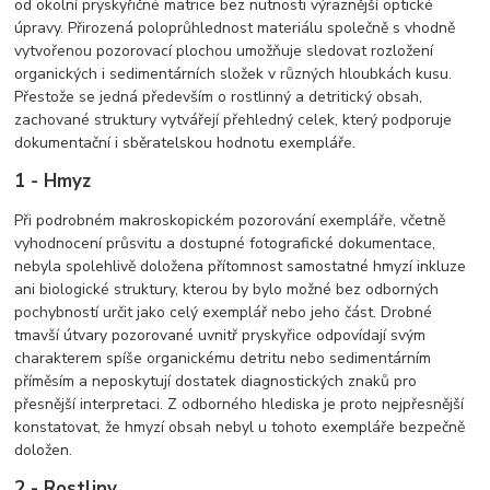
od okolní pryskyřičné matrice bez nutnosti výraznější optické
úpravy. Přirozená poloprůhlednost materiálu společně s vhodně
vytvořenou pozorovací plochou umožňuje sledovat rozložení
organických i sedimentárních složek v různých hloubkách kusu.
Přestože se jedná především o rostlinný a detritický obsah,
zachované struktury vytvářejí přehledný celek, který podporuje
dokumentační i sběratelskou hodnotu exempláře.
1 - Hmyz
Při podrobném makroskopickém pozorování exempláře, včetně
vyhodnocení průsvitu a dostupné fotografické dokumentace,
nebyla spolehlivě doložena přítomnost samostatné hmyzí inkluze
ani biologické struktury, kterou by bylo možné bez odborných
pochybností určit jako celý exemplář nebo jeho část. Drobné
tmavší útvary pozorované uvnitř pryskyřice odpovídají svým
charakterem spíše organickému detritu nebo sedimentárním
příměsím a neposkytují dostatek diagnostických znaků pro
přesnější interpretaci. Z odborného hlediska je proto nejpřesnější
konstatovat, že hmyzí obsah nebyl u tohoto exempláře bezpečně
doložen.
2 - Rostliny