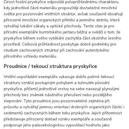
Čirost fosilní pryskyřice odpovídá poloprůhlednému charakteru,
kdy jednotlivé části materiálu propouštějí dostatečné množství
světla pro pozorování vnitřních struktur, avšak současně obsahují
přirozené množství organických příměsí a jemného detritu, které
vytvářejí lokální zákaly a optické přechody. Tento stav je pro
přírodní exempláře burmitského jantaru běžný a svědčí o tom, že
pryskyřice během svého vytékání zachytila část okolního lesního
prostředí. Celková průhlednost poskytuje dobré podmínky pro
studium zachovaných struktur při zachování autentického
přírodního vzhledu materiálu.
Proudnice / tekoucí struktura pryskyřice
Vnitřní uspořádání exempláře vykazuje dobře patrné tekoucí
struktury vzniklé postupným pohybem a tuhnutím původní
pryskyřice, přičemž jednotlivé vrstvy na sebe navazují plynulými
přechody bez známek násilného přerušení nebo pozdějšího
slepování. Tyto proudnice jsou pozorovatelné zejména při
průsvitu a vytvářejí jemnou orientaci drobných organických částic i
sedimentů zachycených během toku pryskyřice. Jejich přítomnost
představuje přirozený doklad vzniku exempláře a současně
podporuje jeho paleoekologickou vypovídací hodnotu jako