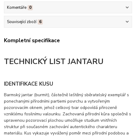
Komentáře
0
Související zboží
6
Kompletní specifikace
TECHNICKÝ LIST JANTARU
IDENTIFIKACE KUSU
Barmský jantar (burmit), částečně leštěný sběratelský exemplář s
ponechanými přírodními partiemi povrchu a vytvořeným
pozorovacím oknem, jehož celkový tvar odpovídá přirozeně
vzniklému fosilnímu valounku. Zachovaná přírodní kůra společně s
upravenou pozorovací plochou umožňuje studium vnitřních
struktur při současném zachování autentického charakteru
materiálu. Kus vykazuje vyvážený poměr mezi přírodní podobou a