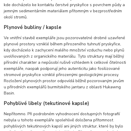
kde docházelo ke kontaktu čerstvé pryskyřice s povrchem půdy a
jemným sedimentárním materiálem přítomným v bezprostředním
okolí stromů.
Plynové bubliny / kapsle
Ve vnitřní stavbě exempláře jsou pozorovatelné drobné uzavřené
plynové prostory vzniklé během přirozeného tuhnutí pryskyřice,
kdy docházelo k zachycení malého množství vzduchu nebo plynů
uvolňovaných z organického materiálu. Tyto struktury mají běžný
přírodní charakter a nepůsobí rušivě vzhledem k celkové čitelnosti
exempláře, naopak podporují jeho autenticitu jako fosilizované
stromové pryskyřice vzniklé přirozenými geologickými procesy.
Rozložení plynových prostor odpovídá běžně pozorovaným jevům
u přírodních exemplářů burmitského jantaru z oblasti Hukawng
Basin.
Pohyblivé libely (tekutinové kapsle)
Nepřítomno. Při podrobném vyhodnocení dostupných fotografií
nebyla u tohoto exempláře spolehlivě doložena přítomnost
pohyblivých tekutinových kapslí ani jiných struktur, které by bylo