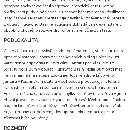
schopna zachycovat části vegetace, organický detrit i jemné
složky lesní půdy a následně je uchovat během procesu fosilizace.
Toto časové zařazení představuje oficiálně uznávané stáří jantaru
z oblasti Hukawng Basin a současně dokládá vznik exempláře v
období vrcholného rozvoje druhohorních jehličnatých lesů.
PODLOKALITA
Celkový charakter pryskyřice, zbarvení materiálu, vnitřní struktura,
optické vlastnosti i charakter zachovaných biologických inkluzí
velmi dobře odpovídají burmitskému jantaru pocházejícímu z
lokality Noije Bum v oblasti Hukawng Basin. Noije Bum patří mezi
nejvýznamnější a nejlépe zdokumentované zdroje křídového
jantaru v Kachinském státě a dlouhodobě představuje referenční
naleziště pro velkou část sběratelského i vědeckého materiálu.
Pozorované znaky nevykazují odchylky, které by naznačovaly jinou
hlavní provenienci v rámci Myanmaru. Přesná těžební jáma, šachta,
sloj ani konkrétní místo těžby, z něhož byl tento kus získán, však
nejsou známy ani doloženy dostupnou dokumentací, a proto
zůstávají blíže neurčeny.
ROZMĚRY