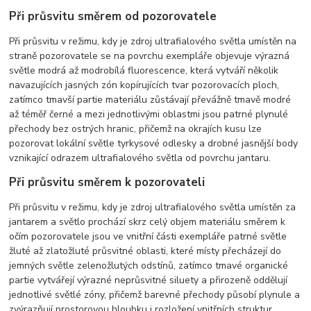
Při průsvitu směrem od pozorovatele
Při průsvitu v režimu, kdy je zdroj ultrafialového světla umístěn na
straně pozorovatele se na povrchu exempláře objevuje výrazná
světle modrá až modrobílá fluorescence, která vytváří několik
navazujících jasných zón kopírujících tvar pozorovacích ploch,
zatímco tmavší partie materiálu zůstávají převážně tmavě modré
až téměř černé a mezi jednotlivými oblastmi jsou patrné plynulé
přechody bez ostrých hranic, přičemž na okrajích kusu lze
pozorovat lokální světle tyrkysové odlesky a drobné jasnější body
vznikající odrazem ultrafialového světla od povrchu jantaru.
Při průsvitu směrem k pozorovateli
Při průsvitu v režimu, kdy je zdroj ultrafialového světla umístěn za
jantarem a světlo prochází skrz celý objem materiálu směrem k
očím pozorovatele jsou ve vnitřní části exempláře patrné světle
žluté až zlatožluté průsvitné oblasti, které místy přecházejí do
jemných světle zelenožlutých odstínů, zatímco tmavé organické
partie vytvářejí výrazné neprůsvitné siluety a přirozeně oddělují
jednotlivé světlé zóny, přičemž barevné přechody působí plynule a
zvýrazňují prostorovou hloubku i rozložení vnitřních struktur