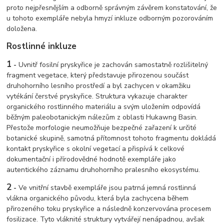
proto nejpřesnějším a odborně správným závěrem konstatování, že
u tohoto exempláře nebyla hmyzí inkluze odborným pozorováním
doložena.
Rostlinné inkluze
1
-
Uvnitř fosilní pryskyřice je zachován samostatně rozlišitelný
fragment vegetace, který představuje přirozenou součást
druhohorního lesního prostředí a byl zachycen v okamžiku
vytékání čerstvé pryskyřice. Struktura vykazuje charakter
organického rostlinného materiálu a svým uložením odpovídá
běžným paleobotanickým nálezům z oblasti Hukawng Basin.
Přestože morfologie neumožňuje bezpečné zařazení k určité
botanické skupině, samotná přítomnost tohoto fragmentu dokládá
kontakt pryskyřice s okolní vegetací a přispívá k celkové
dokumentační i přírodovědné hodnotě exempláře jako
autentického záznamu druhohorního pralesního ekosystému.
2
-
Ve vnitřní stavbě exempláře jsou patrná jemná rostlinná
vlákna organického původu, která byla zachycena během
přirozeného toku pryskyřice a následně konzervována procesem
fosilizace. Tyto vláknité struktury vytvářejí nenápadnou, avšak