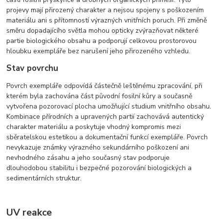
projevy mají přirozený charakter a nejsou spojeny s poškozením
materiálu ani s přítomností výrazných vnitřních poruch. Při změně
směru dopadajícího světla mohou opticky zvýrazňovat některé
partie biologického obsahu a podporují celkovou prostorovou
hloubku exempláře bez narušení jeho přirozeného vzhledu.
Stav povrchu
Povrch exempláře odpovídá částečně leštěnému zpracování, při
kterém byla zachována část původní fosilní kůry a současně
vytvořena pozorovací plocha umožňující studium vnitřního obsahu.
Kombinace přírodních a upravených partií zachovává autentický
charakter materiálu a poskytuje vhodný kompromis mezi
sběratelskou estetikou a dokumentační funkcí exempláře. Povrch
nevykazuje známky výrazného sekundárního poškození ani
nevhodného zásahu a jeho současný stav podporuje
dlouhodobou stabilitu i bezpečné pozorování biologických a
sedimentárních struktur.
UV reakce