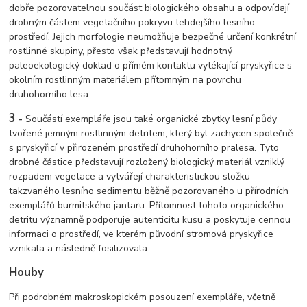
dobře pozorovatelnou součást biologického obsahu a odpovídají
drobným částem vegetačního pokryvu tehdejšího lesního
prostředí. Jejich morfologie neumožňuje bezpečné určení konkrétní
rostlinné skupiny, přesto však představují hodnotný
paleoekologický doklad o přímém kontaktu vytékající pryskyřice s
okolním rostlinným materiálem přítomným na povrchu
druhohorního lesa.
3
-
Součástí exempláře jsou také organické zbytky lesní půdy
tvořené jemným rostlinným detritem, který byl zachycen společně
s pryskyřicí v přirozeném prostředí druhohorního pralesa. Tyto
drobné částice představují rozložený biologický materiál vzniklý
rozpadem vegetace a vytvářejí charakteristickou složku
takzvaného lesního sedimentu běžně pozorovaného u přírodních
exemplářů burmitského jantaru. Přítomnost tohoto organického
detritu významně podporuje autenticitu kusu a poskytuje cennou
informaci o prostředí, ve kterém původní stromová pryskyřice
vznikala a následně fosilizovala.
Houby
Při podrobném makroskopickém posouzení exempláře, včetně