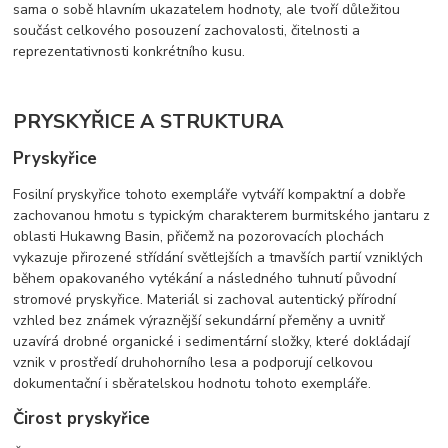
sama o sobě hlavním ukazatelem hodnoty, ale tvoří důležitou
součást celkového posouzení zachovalosti, čitelnosti a
reprezentativnosti konkrétního kusu.
PRYSKYŘICE A STRUKTURA
Pryskyřice
Fosilní pryskyřice tohoto exempláře vytváří kompaktní a dobře
zachovanou hmotu s typickým charakterem burmitského jantaru z
oblasti Hukawng Basin, přičemž na pozorovacích plochách
vykazuje přirozené střídání světlejších a tmavších partií vzniklých
během opakovaného vytékání a následného tuhnutí původní
stromové pryskyřice. Materiál si zachoval autentický přírodní
vzhled bez známek výraznější sekundární přeměny a uvnitř
uzavírá drobné organické i sedimentární složky, které dokládají
vznik v prostředí druhohorního lesa a podporují celkovou
dokumentační i sběratelskou hodnotu tohoto exempláře.
Čirost pryskyřice