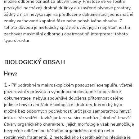
možné odborně označit za aktivní libely. Přestože se ve fosilní
pryskyřici nacházejí drobné dutinky a uzavřené plynové prostory,
žádný z nich nevykazuje na předložené dokumentaci jednoznačné
znaky zachované kapalné fáze nebo pohyblivého obsahu. Z
tohoto důvodu je metodicky správné uvést jejich nepřítomnost a
zachovat maximální odbornou opatrnost při interpretaci tohoto
typu struktur.
BIOLOGICKÝ OBSAH
Hmyz
1
-
Při podrobném makroskopickém posouzení exempláře, včetně
pozorování v průsvitu a vyhodnocení dostupné fotografické
dokumentace, nebyla spolehlivě doložena přítomnost celého
jedince hmyzu ani žádné biologické struktury, kterou by bylo
možné bez odborných pochybností určit jako samostatnou hmyzí
inkluzi. Ve vnitřní stavbě jantaru se sice nacházejí drobné tmavší
útvary organického charakteru, jejich morfologie však neumožňuje
bezpečné odlišení od běžného organického detritu nebo
rostlinných fragmentů. Z metodického i certifikačního hlediska je