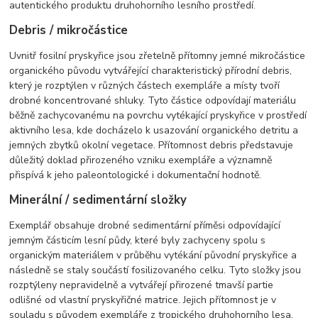
autentického produktu druhohorního lesního prostředí.
Debris / mikročástice
Uvnitř fosilní pryskyřice jsou zřetelně přítomny jemné mikročástice
organického původu vytvářející charakteristický přírodní debris,
který je rozptýlen v různých částech exempláře a místy tvoří
drobné koncentrované shluky. Tyto částice odpovídají materiálu
běžně zachycovanému na povrchu vytékající pryskyřice v prostředí
aktivního lesa, kde docházelo k usazování organického detritu a
jemných zbytků okolní vegetace. Přítomnost debris představuje
důležitý doklad přirozeného vzniku exempláře a významně
přispívá k jeho paleontologické i dokumentační hodnotě.
Minerální / sedimentární složky
Exemplář obsahuje drobné sedimentární příměsi odpovídající
jemným částicím lesní půdy, které byly zachyceny spolu s
organickým materiálem v průběhu vytékání původní pryskyřice a
následně se staly součástí fosilizovaného celku. Tyto složky jsou
rozptýleny nepravidelně a vytvářejí přirozené tmavší partie
odlišné od vlastní pryskyřičné matrice. Jejich přítomnost je v
souladu s původem exempláře z tropického druhohorního lesa,