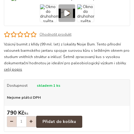
Ohodnotit produkt
Vzácný burmit z křídy (99 mil. let) z lokality Noije Bum. Tento přírodní
valounek barmského jantaru spojuje surovou kůru s leštěným oknem pro
studium vnitřních struktur a inkluzí. Šetrně zpracovaný kus s vysokou
dokumentační hodnotou je ideální pro paleobiologický výzkum i sbírky.
celý popis
Dostupnost
skladem 1 ks
Nejsme plátci DPH
790 Kč
/
ks
Přidat do košíku