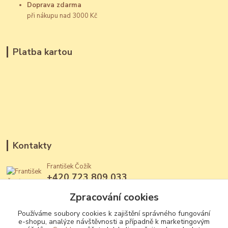
Doprava zdarma
při nákupu nad 3000 Kč
Platba kartou
Kontakty
František Čožík
+420 723 809 033
(Po - Ne, 12 - 22 hod.)
Zpracování cookies
jantary@jantary.cz
Používáme soubory cookies k zajištění správného fungování
e-shopu, analýze návštěvnosti a případně k marketingovým