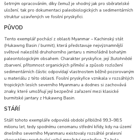
šetrným opracováním, díky čemuž je vhodný jak pro sběratelské
uložení, tak pro dokumentaci paleobiologických a sedimentárních
struktur uzavřených ve fosilní pryskyřici.
PŮVOD
Tento exemplář pochází z oblasti Myanmar – Kachinský stát
(Hukawng Basin / burmit), která představuje nejvýznamnější
světové naleziště druhohorního jantaru s mimořádně bohatým
paleontologickým obsahem. Charakter pryskyřice, její žlutohnědé
zbarvení, přítomnost organických příměsí a způsob rozložení
sedimentárních částic odpovídají vlastnostem běžně pozorovaným
u materiálu z této oblasti. Fosilní pryskyřice vznikala v rozsáhlých
tropických lesích severního Myanmaru a dodnes si zachovává
znaky, které umožňují její bezpečné zařazení mezi klasické
burmitské jantary z Hukawng Basin.
STÁŘÍ
Stáří tohoto exempláře odpovídá období přibližně 99,3–98,5
milionu let, tedy spodnímu cenomanu střední křídy, kdy na území
dnešního severního Myanmaru existovaly rozsáhlé pralesní
ekosystémy produkující velké množství pryskyřice. Ta byla