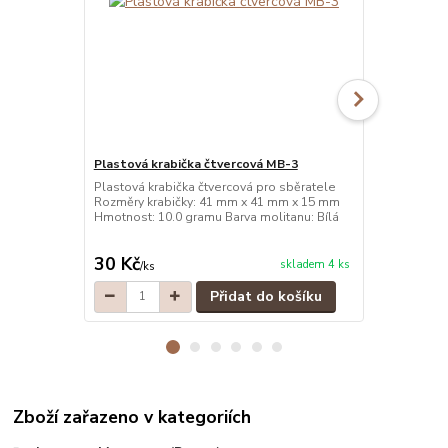
Plastová krabička čtvercová MB-3
Plastová kr
Plastová krabička čtvercová pro sběratele
Plastová kra
Rozměry krabičky: 41 mm x 41 mm x 15 mm
Rozměry kra
Hmotnost: 10.0 gramu Barva molitanu: Bílá
Hmotnost: 10
30 Kč
30 Kč
skladem 4 ks
/
ks
/
ks
Přidat do košíku
Zboží zařazeno v kategoriích