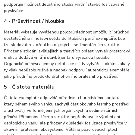
podporuje možnost detailního studia vnitřní stavby fosilizované
pryskyřice.
4 - Průsvitnost / hloubka
Materiál vykazuje vyváženou poloprůhlednost umožňující průchod
dostatečného množství světla do hlubších partií exempláře, kde
lze sledovat rozložení biologických i sedimentárních struktur.
Přirozené střídání světlejších a tmavších oblastí vytváří prostorový
efekt a dodává vnitřní stavbě jantaru výraznou hloubku.
Organické příměsi a jemný detrit sice místy vytvářejí lokální zákaly,
ty však nepůsobí rušivě a naopak podporují autenticitu exempláře
jako přírodního produktu druhohorního pralesního prostředí.
5 - Čistota materiálu
Čistota exempláře odpovídá přírodnímu burmitskému jantaru,
který během svého vzniku zachytil část okolního lesního prostředí
a uchoval ji ve formě jemných organických a sedimentárních
příměsí. Přítomnost těchto struktur nepředstavuje výrobní ani
geologickou vadu, ale přirozený důsledek fosilizace pryskyřice v
aktivním pralesním ekosystému. Většina pozorovacích ploch