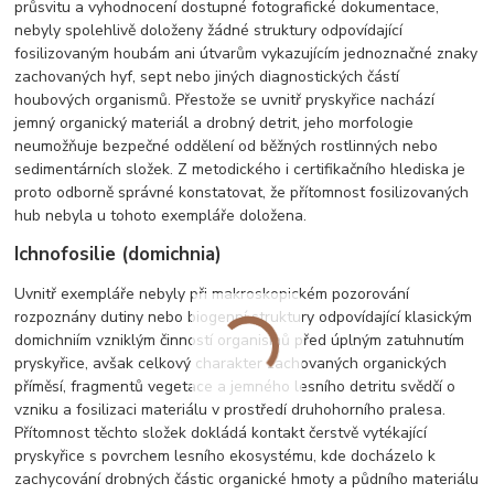
průsvitu a vyhodnocení dostupné fotografické dokumentace,
nebyly spolehlivě doloženy žádné struktury odpovídající
fosilizovaným houbám ani útvarům vykazujícím jednoznačné znaky
zachovaných hyf, sept nebo jiných diagnostických částí
houbových organismů. Přestože se uvnitř pryskyřice nachází
jemný organický materiál a drobný detrit, jeho morfologie
neumožňuje bezpečné oddělení od běžných rostlinných nebo
sedimentárních složek. Z metodického i certifikačního hlediska je
proto odborně správné konstatovat, že přítomnost fosilizovaných
hub nebyla u tohoto exempláře doložena.
Ichnofosilie (domichnia)
Uvnitř exempláře nebyly při makroskopickém pozorování
rozpoznány dutiny nebo biogenní struktury odpovídající klasickým
domichniím vzniklým činností organismů před úplným zatuhnutím
pryskyřice, avšak celkový charakter zachovaných organických
příměsí, fragmentů vegetace a jemného lesního detritu svědčí o
vzniku a fosilizaci materiálu v prostředí druhohorního pralesa.
Přítomnost těchto složek dokládá kontakt čerstvě vytékající
pryskyřice s povrchem lesního ekosystému, kde docházelo k
zachycování drobných částic organické hmoty a půdního materiálu