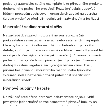
podporují autenticitu celého exempláře jako přirozeného produktu
druhohorního pralesního prostředí. Rozložení debris odpovídá
běžným procesům zachycování organických zbytků na povrchu
čerstvé pryskyřice před jejím definitivním zatvrdnutím a fosilizací.
Minerální / sedimentární složky
Na základě dostupných fotografií nejsou jednoznačně
prokazatelné samostatné minerální nebo sedimentární agregáty,
které by bylo možné odborně odlišit od běžného organického
detritu, a proto je z hlediska správné certifikační metodiky korektní
uvést jejich přesnější charakter jako neurčený. Pozorované tmavší
partie odpovídají především přirozeným organickým příměsím a
drobným částem vegetace zachyceným během vzniku kusu,
přičemž bez přímého laboratorního rozboru nebo fyzického
zkoumání nelze bezpečně potvrdit přítomnost specifických
minerálních složek.
Plynové bubliny / kapsle
Na základě předložené obrazové dokumentace nejsou uvnitř
pryskyřice jednoznačně patrné samostatné plynové bubliny ani