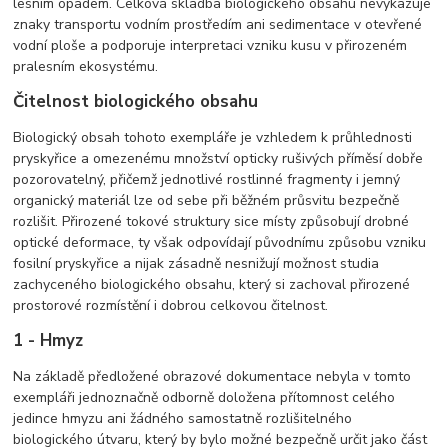
lesním opadem. Celková skladba biologického obsahu nevykazuje
znaky transportu vodním prostředím ani sedimentace v otevřené
vodní ploše a podporuje interpretaci vzniku kusu v přirozeném
pralesním ekosystému.
Čitelnost biologického obsahu
Biologický obsah tohoto exempláře je vzhledem k průhlednosti
pryskyřice a omezenému množství opticky rušivých příměsí dobře
pozorovatelný, přičemž jednotlivé rostlinné fragmenty i jemný
organický materiál lze od sebe při běžném průsvitu bezpečně
rozlišit. Přirozené tokové struktury sice místy způsobují drobné
optické deformace, ty však odpovídají původnímu způsobu vzniku
fosilní pryskyřice a nijak zásadně nesnižují možnost studia
zachyceného biologického obsahu, který si zachoval přirozené
prostorové rozmístění i dobrou celkovou čitelnost.
1 - Hmyz
Na základě předložené obrazové dokumentace nebyla v tomto
exempláři jednoznačně odborně doložena přítomnost celého
jedince hmyzu ani žádného samostatně rozlišitelného
biologického útvaru, který by bylo možné bezpečně určit jako část