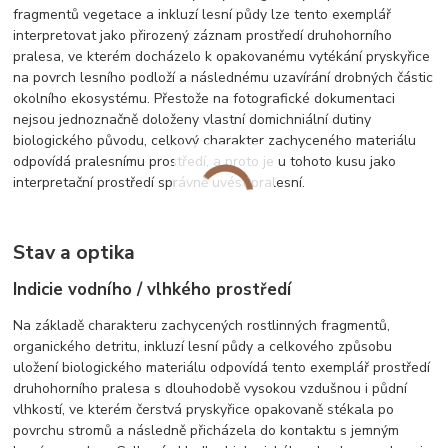
fragmentů vegetace a inkluzí lesní půdy lze tento exemplář
interpretovat jako přirozený záznam prostředí druhohorního
pralesa, ve kterém docházelo k opakovanému vytékání pryskyřice
na povrch lesního podloží a následnému uzavírání drobných částic
okolního ekosystému. Přestože na fotografické dokumentaci
nejsou jednoznačně doloženy vlastní domichniální dutiny
biologického původu, celkový charakter zachyceného materiálu
odpovídá pralesnímu prostředí, a proto je u tohoto kusu jako
interpretační prostředí správně uvést pralesní.
Stav a optika
Indicie vodního / vlhkého prostředí
Na základě charakteru zachycených rostlinných fragmentů,
organického detritu, inkluzí lesní půdy a celkového způsobu
uložení biologického materiálu odpovídá tento exemplář prostředí
druhohorního pralesa s dlouhodobě vysokou vzdušnou i půdní
vlhkostí, ve kterém čerstvá pryskyřice opakovaně stékala po
povrchu stromů a následně přicházela do kontaktu s jemným