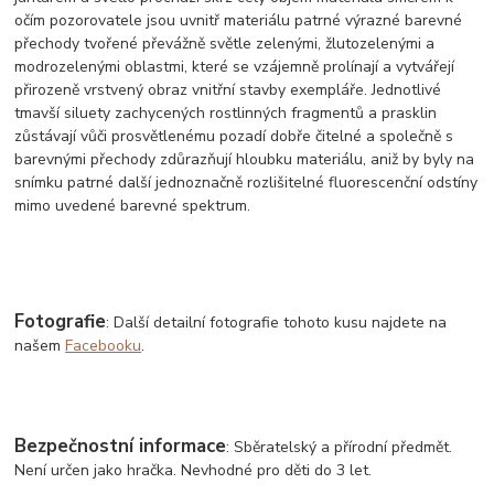
očím pozorovatele jsou uvnitř materiálu patrné výrazné barevné
přechody tvořené převážně světle zelenými, žlutozelenými a
modrozelenými oblastmi, které se vzájemně prolínají a vytvářejí
přirozeně vrstvený obraz vnitřní stavby exempláře. Jednotlivé
tmavší siluety zachycených rostlinných fragmentů a prasklin
zůstávají vůči prosvětlenému pozadí dobře čitelné a společně s
barevnými přechody zdůrazňují hloubku materiálu, aniž by byly na
snímku patrné další jednoznačně rozlišitelné fluorescenční odstíny
mimo uvedené barevné spektrum.
Fotografie
: Další detailní fotografie tohoto kusu najdete na
našem
Facebooku
.
Bezpečnostní informace
: Sběratelský a přírodní předmět.
Není určen jako hračka. Nevhodné pro děti do 3 let.