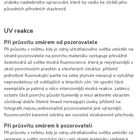
známky nadměrného opracování, které by vedlo ke ztrátě jeho
původních přírodních vlastností.
UV reakce
Při průsvitu směrem od pozorovatele
Při průsvitu v režimu, kdy je zdroj ultrafialového světla umístěn na
straně pozorovatele na povrchu materiálu vystupuje převážně
šedomodrá až světle modrá fluorescence, která je nejvýraznější v
okolí povrchových prasklin a otevřených struktur, přičemž
jednotlivé fluoreskující partie na sebe plynule navazují a vytvářejí
nepravidelnou síť světlejších a tmavších zón. Ve spodní části
exempláře je patrná o něco intenzivnější modrá reakce, zatímco
ostatní části povrchu působí tlumeněji a mezi aktivními oblastmi
zůstávají dobře čitelné tmavé nereagující úseky, přičemž na
fotografii nejsou jednoznačně pozorovatelné jiné výraznější
fluorescenční barevné odstíny ani souvislé vícebarevné přechody.
Při průsvitu směrem k pozorovateli
Při průsvitu v režimu, kdy je zdroj ultrafialového světla umístěn za
jantarem a světlo prochází skrz celý objem materiálu směrem k