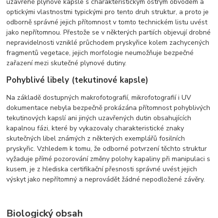
uzavřené plynové kapsle s charakteristickým ostrým obvodem a
optickými vlastnostmi typickými pro tento druh struktur, a proto je
odborně správné jejich přítomnost v tomto technickém listu uvést
jako nepřítomnou. Přestože se v některých partiích objevují drobné
nepravidelnosti vzniklé průchodem pryskyřice kolem zachycených
fragmentů vegetace, jejich morfologie neumožňuje bezpečné
zařazení mezi skutečné plynové dutiny.
Pohyblivé libely (tekutinové kapsle)
Na základě dostupných makrofotografií, mikrofotografií i UV
dokumentace nebyla bezpečně prokázána přítomnost pohyblivých
tekutinových kapslí ani jiných uzavřených dutin obsahujících
kapalnou fázi, které by vykazovaly charakteristické znaky
skutečných libel známých z některých exemplářů fosilních
pryskyřic. Vzhledem k tomu, že odborné potvrzení těchto struktur
vyžaduje přímé pozorování změny polohy kapaliny při manipulaci s
kusem, je z hlediska certifikační přesnosti správné uvést jejich
výskyt jako nepřítomný a neprovádět žádné nepodložené závěry.
Biologický obsah