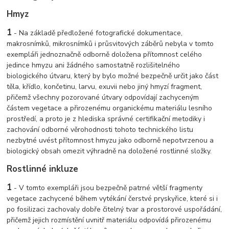
Hmyz
1
- Na základě předložené fotografické dokumentace,
makrosnímků, mikrosnímků i průsvitových záběrů nebyla v tomto
exempláři jednoznačně odborně doložena přítomnost celého
jedince hmyzu ani žádného samostatně rozlišitelného
biologického útvaru, který by bylo možné bezpečně určit jako část
těla, křídlo, končetinu, larvu, exuvii nebo jiný hmyzí fragment,
přičemž všechny pozorované útvary odpovídají zachyceným
částem vegetace a přirozenému organickému materiálu lesního
prostředí, a proto je z hlediska správné certifikační metodiky i
zachování odborné věrohodnosti tohoto technického listu
nezbytné uvést přítomnost hmyzu jako odborně nepotvrzenou a
biologický obsah omezit výhradně na doložené rostlinné složky.
Rostlinné inkluze
1
- V tomto exempláři jsou bezpečně patrné větší fragmenty
vegetace zachycené během vytékání čerstvé pryskyřice, které si i
po fosilizaci zachovaly dobře čitelný tvar a prostorové uspořádání,
přičemž jejich rozmístění uvnitř materiálu odpovídá přirozenému