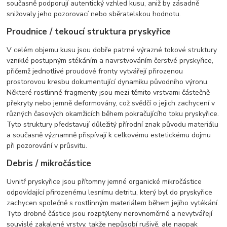
současně podporují autentický vzhled kusu, aniž by zásadně
snižovaly jeho pozorovací nebo sběratelskou hodnotu.
Proudnice / tekoucí struktura pryskyřice
V celém objemu kusu jsou dobře patrné výrazné tokové struktury
vzniklé postupným stékáním a navrstvováním čerstvé pryskyřice,
přičemž jednotlivé proudové fronty vytvářejí přirozenou
prostorovou kresbu dokumentující dynamiku původního výronu.
Některé rostlinné fragmenty jsou mezi těmito vrstvami částečně
překryty nebo jemně deformovány, což svědčí o jejich zachycení v
různých časových okamžicích během pokračujícího toku pryskyřice.
Tyto struktury představují důležitý přírodní znak původu materiálu
a současně významně přispívají k celkovému estetickému dojmu
při pozorování v průsvitu.
Debris / mikročástice
Uvnitř pryskyřice jsou přítomny jemné organické mikročástice
odpovídající přirozenému lesnímu detritu, který byl do pryskyřice
zachycen společně s rostlinným materiálem během jejího vytékání.
Tyto drobné částice jsou rozptýleny nerovnoměrně a nevytvářejí
souvislé zakalené vrstvy, takže nepůsobí rušivě, ale naopak