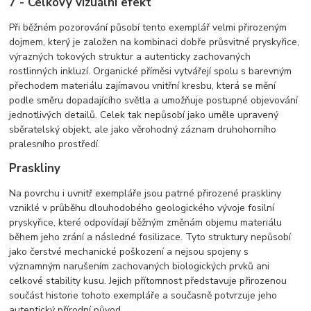
7 - Celkový vizuální efekt
Při běžném pozorování působí tento exemplář velmi přirozeným
dojmem, který je založen na kombinaci dobře průsvitné pryskyřice,
výrazných tokových struktur a autenticky zachovaných
rostlinných inkluzí. Organické příměsi vytvářejí spolu s barevným
přechodem materiálu zajímavou vnitřní kresbu, která se mění
podle směru dopadajícího světla a umožňuje postupné objevování
jednotlivých detailů. Celek tak nepůsobí jako uměle upravený
sběratelský objekt, ale jako věrohodný záznam druhohorního
pralesního prostředí.
Praskliny
Na povrchu i uvnitř exempláře jsou patrné přirozené praskliny
vzniklé v průběhu dlouhodobého geologického vývoje fosilní
pryskyřice, které odpovídají běžným změnám objemu materiálu
během jeho zrání a následné fosilizace. Tyto struktury nepůsobí
jako čerstvé mechanické poškození a nejsou spojeny s
významným narušením zachovaných biologických prvků ani
celkové stability kusu. Jejich přítomnost představuje přirozenou
součást historie tohoto exempláře a současně potvrzuje jeho
autentický přírodní původ.