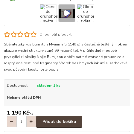
Ohodnotit produkt
Sběratelský kus burmitu z Myanmaru (2,40 g) s částečně leštěným oknem
ukazuje vnitřní struktury staré 99 milionů let. V průhledné medové
pryskyřici z lokality Noije Bum jsou dobře patrné vrstvené proudnice a
rozptýlené rostlinné fragmenty. Vzorek bez hmyzích inkluzí si zachovává
svou původní krustu.
celý popis
Dostupnost
skladem 1 ks
Nejsme plátci DPH
1 190 Kč
/
ks
Přidat do košíku