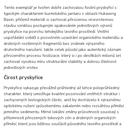
Tento exemplář je tvořen dobře zachovalou fosilní pryskyřicí s
typickým charakterem burmitského jantaru z oblasti Hukawng
Basin, přičemž materiál si zachoval přirozenou vícevrstevnou
stavbu vzniklou postupným opakováním jednotlivých výronů
pryskyřice na povrchu tehdejšího lesního prostředí. Vnitřní
uspořádání svědčí o pozvolném uzavírání organického materiálu a
drobných rostlinných fragmentů bez známek výrazného
druhotného narušení, takže celek působí jako autentický záznam
přirozeného procesu fosilizace, který si i po desítkách milionů let
zachoval vysokou míru strukturální stability a dobrou čitelnost
jednotlivých vrstev.
Čirost pryskyřice
Pryskyřice vykazuje převážně průhledný až lehce poloprůhledný
charakter, který umožňuje kvalitní pozorování vnitřních struktur i
zachycených biologických částic, aniž by docházelo k výraznému
optickému rušení způsobenému zakalením nebo rozsáhlou příměsí
jemného sedimentu. Mírné lokální změny průsvitnosti souvisejí s
přítomností přirozených tokových zón a drobných organických
příměsí, které jsou běžnou součástí původního lesního prostředí a