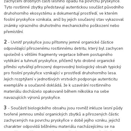
zachycení drobných částí lesního opadu na povrchu pryskyřice.
Tyto rostlinné zbytky představují autentickou součást původního
druhohorního ekosystému a dokumentují prostředí, ve kterém
fosilní pryskyřice vznikala, aniž by jejich současný stav vykazoval
známky výrazného druhotného mechanického poškození nebo
přemístění.
2
- Uvnitř pryskyřice jsou přítomny jemné organické částice
odpovídající přirozenému rostlinnému detritu, který byl zachycen
společně s většími fragmenty vegetace během postupného
vytékání a tuhnutí pryskyřice, přičemž tyto drobné organické
příměsi vytvářejí přirozený doprovodný biologický obsah typický
pro fosilní pryskyřice vznikající v prostředí druhohorního lesa.
Jejich rozptýlení v jednotlivých vrstvách podporuje autenticitu
exempláře a současně dokládá, že k uzavírání rostlinného
materiálu docházelo opakovaně během několika na sebe
navazujících výronů pryskyřice.
3
- Součástí biologického obsahu jsou rovněž inkluze lesní půdy
tvořené jemnou směsí organických zbytků a přirozených částic
zachycených na povrchu pryskyřice v době jejího vzniku, jejichž
charakter odpovídá běžnému materiálu nacházejícímu se na