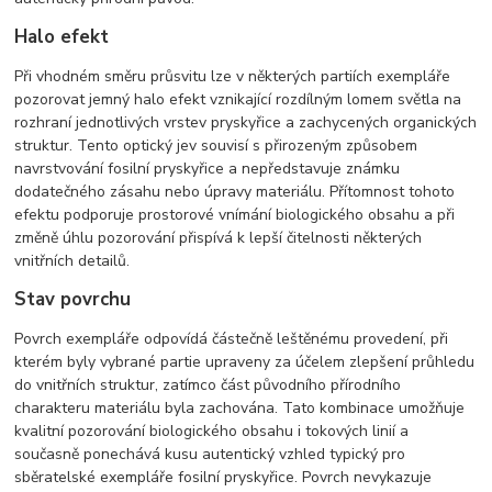
Halo efekt
Při vhodném směru průsvitu lze v některých partiích exempláře
pozorovat jemný halo efekt vznikající rozdílným lomem světla na
rozhraní jednotlivých vrstev pryskyřice a zachycených organických
struktur. Tento optický jev souvisí s přirozeným způsobem
navrstvování fosilní pryskyřice a nepředstavuje známku
dodatečného zásahu nebo úpravy materiálu. Přítomnost tohoto
efektu podporuje prostorové vnímání biologického obsahu a při
změně úhlu pozorování přispívá k lepší čitelnosti některých
vnitřních detailů.
Stav povrchu
Povrch exempláře odpovídá částečně leštěnému provedení, při
kterém byly vybrané partie upraveny za účelem zlepšení průhledu
do vnitřních struktur, zatímco část původního přírodního
charakteru materiálu byla zachována. Tato kombinace umožňuje
kvalitní pozorování biologického obsahu i tokových linií a
současně ponechává kusu autentický vzhled typický pro
sběratelské exempláře fosilní pryskyřice. Povrch nevykazuje