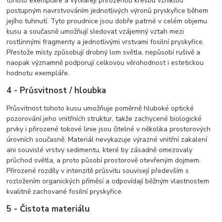
tohoto exempláře a vytvářejí přirozenou kresbu vzniklou
postupným navrstvováním jednotlivých výronů pryskyřice během
jejího tuhnutí. Tyto proudnice jsou dobře patrné v celém objemu
kusu a současně umožňují sledovat vzájemný vztah mezi
rostlinnými fragmenty a jednotlivými vrstvami fosilní pryskyřice.
Přestože místy způsobují drobný lom světla, nepůsobí rušivě a
naopak významně podporují celkovou věrohodnost i estetickou
hodnotu exempláře.
4 - Průsvitnost / hloubka
Průsvitnost tohoto kusu umožňuje poměrně hluboké optické
pozorování jeho vnitřních struktur, takže zachycené biologické
prvky i přirozené tokové linie jsou čitelné v několika prostorových
úrovních současně. Materiál nevykazuje výrazné vnitřní zakalení
ani souvislé vrstvy sedimentu, které by zásadně omezovaly
průchod světla, a proto působí prostorově otevřeným dojmem.
Přirozené rozdíly v intenzitě průsvitu souvisejí především s
rozložením organických příměsí a odpovídají běžným vlastnostem
kvalitně zachované fosilní pryskyřice.
5 - Čistota materiálu