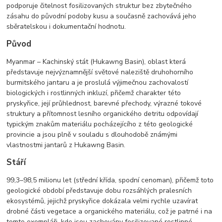
podporuje čitelnost fosilizovaných struktur bez zbytečného
zásahu do původní podoby kusu a současně zachovává jeho
sběratelskou i dokumentační hodnotu.
Původ
Myanmar – Kachinský stát (Hukawng Basin), oblast která
představuje nejvýznamnější světové naleziště druhohorního
burmitského jantaru a je proslulá výjimečnou zachovalostí
biologických i rostlinných inkluzí, přičemž charakter této
pryskyřice, její průhlednost, barevné přechody, výrazné tokové
struktury a přítomnost lesního organického detritu odpovídají
typickým znakům materiálu pocházejícího z této geologické
provincie a jsou plně v souladu s dlouhodobě známými
vlastnostmi jantarů z Hukawng Basin.
Stáří
99,3–98,5 milionu let (střední křída, spodní cenoman), přičemž toto
geologické období představuje dobu rozsáhlých pralesních
ekosystémů, jejichž pryskyřice dokázala velmi rychle uzavírat
drobné části vegetace a organického materiálu, což je patrné i na
tomto exempláři, kde jsou zachovány fosilizované rostlinné