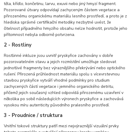
těla, křídlo, končetinu, larvu, exuvii nebo jiný hmyzí fragment.
Pozorované útvary odpovídají zachyceným částem vegetace a
přirozenému organickému materiálu lesního prostředí, a proto je z
hlediska správné certifikační metodiky nezbytné uvést, že
čitelnost případného hmyzího obsahu nelze hodnotit, protože jeho
přítomnost nebyla odborně potvrzena.
2 - Rostliny
Rostlinné inkluze jsou uvnitř pryskyřice zachovány v dobře
pozorovatelném stavu a jejich rozmístění umožňuje sledovat
jednotlivé fragmenty bez výraznějšího překrývání nebo optického
rušení. Přirozená průhlednost materiálu spolu s vícevrstevnou
stavbou pryskyřice vytváří vhodné podmínky pro studium
zachycených částí vegetace i jemného organického detritu,
přičemž jejich současný vzhled odpovídá přirozenému uzavření v
několika po sobě následujících výronech pryskyřice a zachovává
vysokou míru autenticity původního pralesního prostředí.
3 - Proudnice / struktura
Vnitřní tokové struktury patří mezi nejvýraznější vizuální prvky