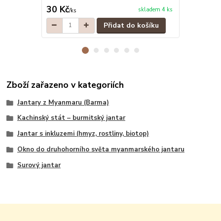
30 Kč
30 Kč
skladem 4 ks
/
ks
/
ks
Přidat do košíku
Zboží zařazeno v kategoriích
Jantary z Myanmaru (Barma)
Kachinský stát – burmitský jantar
Jantar s inkluzemi (hmyz, rostliny, biotop)
Okno do druhohorního světa myanmarského jantaru
Surový jantar