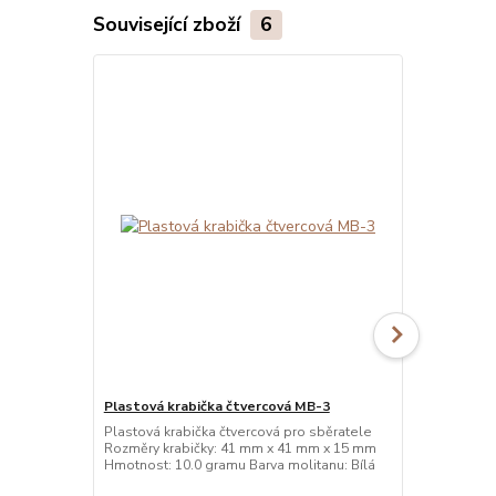
Související zboží
6
Plastová krabička čtvercová MB-3
Plastová kr
Plastová krabička čtvercová pro sběratele
Plastová kra
Rozměry krabičky: 41 mm x 41 mm x 15 mm
Rozměry kra
Hmotnost: 10.0 gramu Barva molitanu: Bílá
Hmotnost: 10