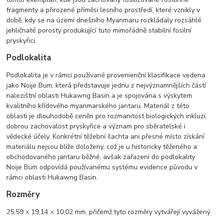
fragmenty a přirozené příměsi lesního prostředí, které vznikly v
době, kdy se na území dnešního Myanmaru rozkládaly rozsáhlé
jehličnaté porosty produkující tuto mimořádně stabilní fosilní
pryskyřici.
Podlokalita
Podlokalita je v rámci používané provenienční klasifikace vedena
jako Noije Bum, která představuje jednu z nejvýznamnějších částí
nalezištní oblasti Hukawng Basin a je spojována s výskytem
kvalitního křídového myanmarského jantaru. Materiál z této
oblasti je dlouhodobě ceněn pro rozmanitost biologických inkluzí,
dobrou zachovalost pryskyřice a význam pro sběratelské i
vědecké účely. Konkrétní těžební šachta ani přesné místo získání
materiálu nejsou blíže doloženy, což je u historicky těženého a
obchodovaného jantaru běžné, avšak zařazení do podlokality
Noije Bum odpovídá používanému systému evidence původu v
rámci oblasti Hukawng Basin.
Rozměry
25,59 × 19,14 × 10,02 mm, přičemž tyto rozměry vytvářejí vyvážený