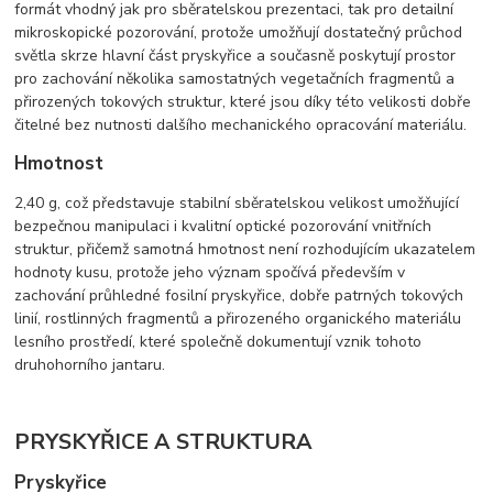
formát vhodný jak pro sběratelskou prezentaci, tak pro detailní
mikroskopické pozorování, protože umožňují dostatečný průchod
světla skrze hlavní část pryskyřice a současně poskytují prostor
pro zachování několika samostatných vegetačních fragmentů a
přirozených tokových struktur, které jsou díky této velikosti dobře
čitelné bez nutnosti dalšího mechanického opracování materiálu.
Hmotnost
2,40 g, což představuje
stabilní sběratelskou velikost umožňující
bezpečnou manipulaci i kvalitní optické pozorování vnitřních
struktur, přičemž samotná hmotnost není rozhodujícím ukazatelem
hodnoty kusu, protože jeho význam spočívá především v
zachování průhledné fosilní pryskyřice, dobře patrných tokových
linií, rostlinných fragmentů a přirozeného organického materiálu
lesního prostředí, které společně dokumentují vznik tohoto
druhohorního jantaru.
PRYSKYŘICE A STRUKTURA
Pryskyřice