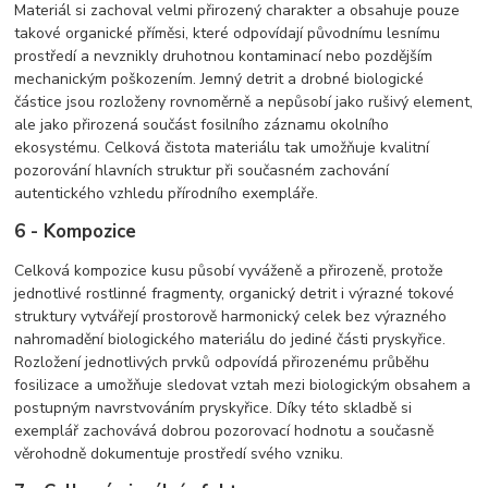
Materiál si zachoval velmi přirozený charakter a obsahuje pouze
takové organické příměsi, které odpovídají původnímu lesnímu
prostředí a nevznikly druhotnou kontaminací nebo pozdějším
mechanickým poškozením. Jemný detrit a drobné biologické
částice jsou rozloženy rovnoměrně a nepůsobí jako rušivý element,
ale jako přirozená součást fosilního záznamu okolního
ekosystému. Celková čistota materiálu tak umožňuje kvalitní
pozorování hlavních struktur při současném zachování
autentického vzhledu přírodního exempláře.
6 - Kompozice
Celková kompozice kusu působí vyváženě a přirozeně, protože
jednotlivé rostlinné fragmenty, organický detrit i výrazné tokové
struktury vytvářejí prostorově harmonický celek bez výrazného
nahromadění biologického materiálu do jediné části pryskyřice.
Rozložení jednotlivých prvků odpovídá přirozenému průběhu
fosilizace a umožňuje sledovat vztah mezi biologickým obsahem a
postupným navrstvováním pryskyřice. Díky této skladbě si
exemplář zachovává dobrou pozorovací hodnotu a současně
věrohodně dokumentuje prostředí svého vzniku.