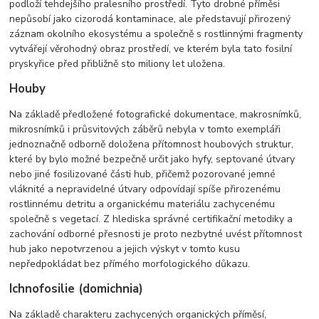
podloží tehdejšího pralesního prostředí. Tyto drobné příměsi
nepůsobí jako cizorodá kontaminace, ale představují přirozený
záznam okolního ekosystému a společně s rostlinnými fragmenty
vytvářejí věrohodný obraz prostředí, ve kterém byla tato fosilní
pryskyřice před přibližně sto miliony let uložena.
Houby
Na základě předložené fotografické dokumentace, makrosnímků,
mikrosnímků i průsvitových záběrů nebyla v tomto exempláři
jednoznačně odborně doložena přítomnost houbových struktur,
které by bylo možné bezpečně určit jako hyfy, septované útvary
nebo jiné fosilizované části hub, přičemž pozorované jemné
vláknité a nepravidelné útvary odpovídají spíše přirozenému
rostlinnému detritu a organickému materiálu zachycenému
společně s vegetací. Z hlediska správné certifikační metodiky a
zachování odborné přesnosti je proto nezbytné uvést přítomnost
hub jako nepotvrzenou a jejich výskyt v tomto kusu
nepředpokládat bez přímého morfologického důkazu.
Ichnofosilie (domichnia)
Na základě charakteru zachycených organických příměsí,