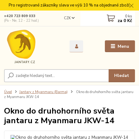
Pro registrované zákazníky sleva ve výši 10 % na objednané zboží.
0
ks
+420 723 809 033
CZK
za
0 Kč
(Po - Ne, 12 - 22 hod.)
Menu
Hledat
Úvod
Jantary z Myanmaru (Barma)
Okno do druhohorního světa jantaru
z Myanmaru JKW-14
Okno do druhohorního světa
jantaru z Myanmaru JKW-14