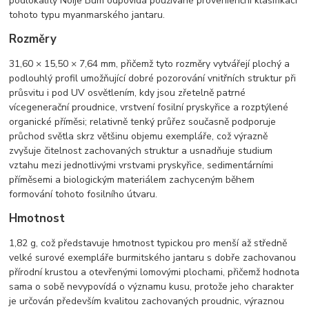
podlokality Noije Bum odpovídá používané provenienční klasifikaci
tohoto typu myanmarského jantaru.
Rozměry
31,60 × 15,50 × 7,64 mm, přičemž tyto rozměry vytvářejí plochý a
podlouhlý profil umožňující dobré pozorování vnitřních struktur při
průsvitu i pod UV osvětlením, kdy jsou zřetelně patrné
vícegenerační proudnice, vrstvení fosilní pryskyřice a rozptýlené
organické příměsi; relativně tenký průřez současně podporuje
průchod světla skrz většinu objemu exempláře, což výrazně
zvyšuje čitelnost zachovaných struktur a usnadňuje studium
vztahu mezi jednotlivými vrstvami pryskyřice, sedimentárními
příměsemi a biologickým materiálem zachyceným během
formování tohoto fosilního útvaru.
Hmotnost
1,82 g, což představuje hmotnost typickou pro menší až středně
velké surové exempláře burmitského jantaru s dobře zachovanou
přírodní krustou a otevřenými lomovými plochami, přičemž hodnota
sama o sobě nevypovídá o významu kusu, protože jeho charakter
je určován především kvalitou zachovaných proudnic, výraznou