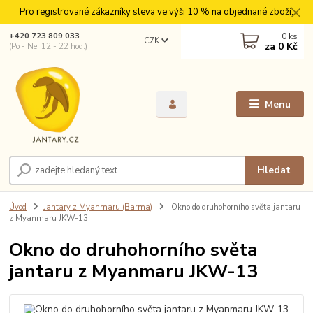
Pro registrované zákazníky sleva ve výši 10 % na objednané zboží.
0
ks
+420 723 809 033
CZK
za
0 Kč
(Po - Ne, 12 - 22 hod.)
Menu
Hledat
Úvod
Jantary z Myanmaru (Barma)
Okno do druhohorního světa jantaru
z Myanmaru JKW-13
Okno do druhohorního světa
jantaru z Myanmaru JKW-13