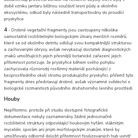
době vzniku jantaru běžnou součástí lesní půdy a okolního
ekosystému, odkud byly následně transportovány do proudící
pryskyřice.
4
- Drobné vegetační fragmenty jsou zastoupeny několika
samostatně rozlišitelnými biologickými útvary menších rozměrů,
které se od okolního detritu odlišují svou kompaktnější strukturou
a zachovanými obrysy, avšak nevykazují dostatek diagnostických
znaků umožňujících jejich přesnější botanické zařazení; jejich
přítomnost potvrzuje, že pryskyřice během svého pohybu
zachycovala různorodý rostlinný materiál pocházející z
bezprostředního okolí stromu produkujícího pryskyřici, přičemž tyto
fragmenty dnes představují drobné, avšak významné svědectví o
biologické rozmanitosti původního druhohorního lesního prostředí.
Houby
Nepřítomno, protože při studiu dostupné fotografické
dokumentace nebyly zaznamenány žádné jednoznačně
rozlišitelné struktury odpovídající houbovým hyfám, vláknitým
myceliím, sporám ani jiným morfologickým znakům, které by
umožňovaly odborně doložit přítomnost fosilizovaných hub uvnitř