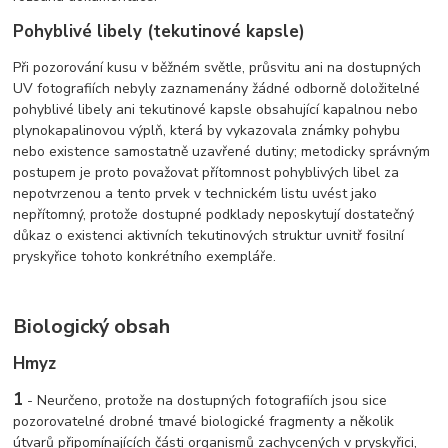
Pohyblivé libely (tekutinové kapsle)
Při pozorování kusu v běžném světle, průsvitu ani na dostupných
UV fotografiích nebyly zaznamenány žádné odborně doložitelné
pohyblivé libely ani tekutinové kapsle obsahující kapalnou nebo
plynokapalinovou výplň, která by vykazovala známky pohybu
nebo existence samostatně uzavřené dutiny; metodicky správným
postupem je proto považovat přítomnost pohyblivých libel za
nepotvrzenou a tento prvek v technickém listu uvést jako
nepřítomný, protože dostupné podklady neposkytují dostatečný
důkaz o existenci aktivních tekutinových struktur uvnitř fosilní
pryskyřice tohoto konkrétního exempláře.
Biologický obsah
Hmyz
1
- Neurčeno, protože na dostupných fotografiích jsou sice
pozorovatelné drobné tmavé biologické fragmenty a několik
útvarů připomínajících části organismů zachycených v pryskyřici,