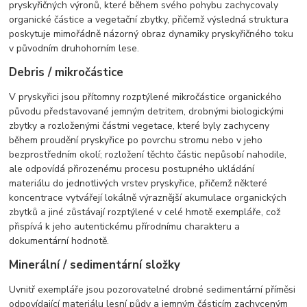
pryskyřičných výronů, které během svého pohybu zachycovaly
organické částice a vegetační zbytky, přičemž výsledná struktura
poskytuje mimořádně názorný obraz dynamiky pryskyřičného toku
v původním druhohorním lese.
Debris / mikročástice
V pryskyřici jsou přítomny rozptýlené mikročástice organického
původu představované jemným detritem, drobnými biologickými
zbytky a rozloženými částmi vegetace, které byly zachyceny
během proudění pryskyřice po povrchu stromu nebo v jeho
bezprostředním okolí; rozložení těchto částic nepůsobí nahodile,
ale odpovídá přirozenému procesu postupného ukládání
materiálu do jednotlivých vrstev pryskyřice, přičemž některé
koncentrace vytvářejí lokálně výraznější akumulace organických
zbytků a jiné zůstávají rozptýlené v celé hmotě exempláře, což
přispívá k jeho autentickému přírodnímu charakteru a
dokumentární hodnotě.
Minerální / sedimentární složky
Uvnitř exempláře jsou pozorovatelné drobné sedimentární příměsi
odpovídající materiálu lesní půdy a jemným částicím zachyceným