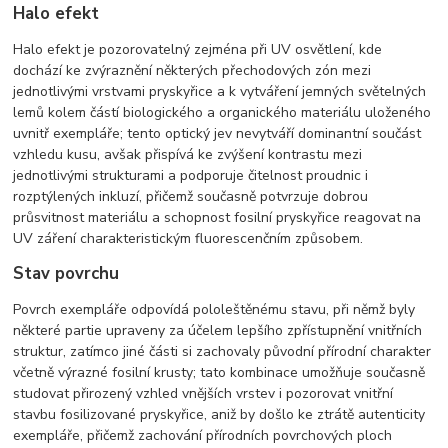
Halo efekt
Halo efekt je pozorovatelný zejména při UV osvětlení, kde
dochází ke zvýraznění některých přechodových zón mezi
jednotlivými vrstvami pryskyřice a k vytváření jemných světelných
lemů kolem částí biologického a organického materiálu uloženého
uvnitř exempláře; tento optický jev nevytváří dominantní součást
vzhledu kusu, avšak přispívá ke zvýšení kontrastu mezi
jednotlivými strukturami a podporuje čitelnost proudnic i
rozptýlených inkluzí, přičemž současně potvrzuje dobrou
průsvitnost materiálu a schopnost fosilní pryskyřice reagovat na
UV záření charakteristickým fluorescenčním způsobem.
Stav povrchu
Povrch exempláře odpovídá pololeštěnému stavu, při němž byly
některé partie upraveny za účelem lepšího zpřístupnění vnitřních
struktur, zatímco jiné části si zachovaly původní přírodní charakter
včetně výrazné fosilní krusty; tato kombinace umožňuje současně
studovat přirozený vzhled vnějších vrstev i pozorovat vnitřní
stavbu fosilizované pryskyřice, aniž by došlo ke ztrátě autenticity
exempláře, přičemž zachování přírodních povrchových ploch