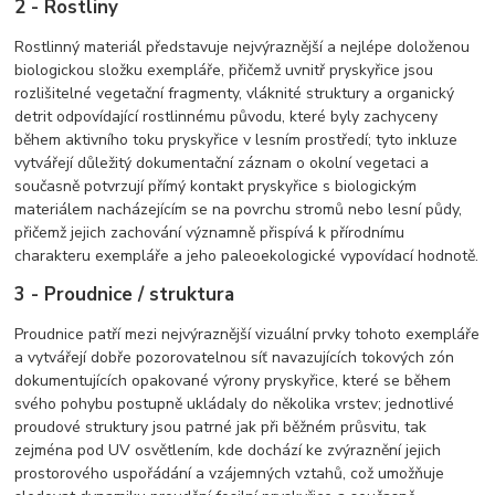
2 - Rostliny
Rostlinný materiál představuje nejvýraznější a nejlépe doloženou
biologickou složku exempláře, přičemž uvnitř pryskyřice jsou
rozlišitelné vegetační fragmenty, vláknité struktury a organický
detrit odpovídající rostlinnému původu, které byly zachyceny
během aktivního toku pryskyřice v lesním prostředí; tyto inkluze
vytvářejí důležitý dokumentační záznam o okolní vegetaci a
současně potvrzují přímý kontakt pryskyřice s biologickým
materiálem nacházejícím se na povrchu stromů nebo lesní půdy,
přičemž jejich zachování významně přispívá k přírodnímu
charakteru exempláře a jeho paleoekologické vypovídací hodnotě.
3 - Proudnice / struktura
Proudnice patří mezi nejvýraznější vizuální prvky tohoto exempláře
a vytvářejí dobře pozorovatelnou síť navazujících tokových zón
dokumentujících opakované výrony pryskyřice, které se během
svého pohybu postupně ukládaly do několika vrstev; jednotlivé
proudové struktury jsou patrné jak při běžném průsvitu, tak
zejména pod UV osvětlením, kde dochází ke zvýraznění jejich
prostorového uspořádání a vzájemných vztahů, což umožňuje