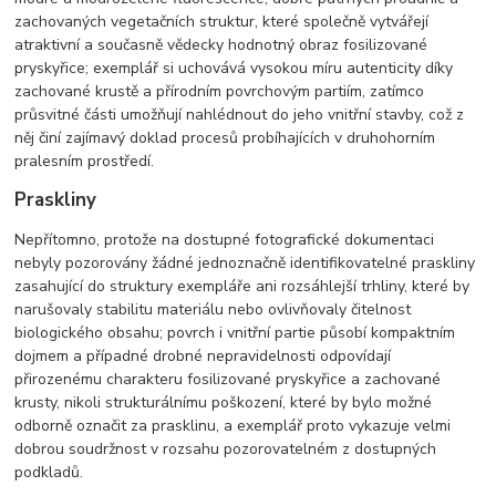
zachovaných vegetačních struktur, které společně vytvářejí
atraktivní a současně vědecky hodnotný obraz fosilizované
pryskyřice; exemplář si uchovává vysokou míru autenticity díky
zachované krustě a přírodním povrchovým partiím, zatímco
průsvitné části umožňují nahlédnout do jeho vnitřní stavby, což z
něj činí zajímavý doklad procesů probíhajících v druhohorním
pralesním prostředí.
Praskliny
Nepřítomno, protože na dostupné fotografické dokumentaci
nebyly pozorovány žádné jednoznačně identifikovatelné praskliny
zasahující do struktury exempláře ani rozsáhlejší trhliny, které by
narušovaly stabilitu materiálu nebo ovlivňovaly čitelnost
biologického obsahu; povrch i vnitřní partie působí kompaktním
dojmem a případné drobné nepravidelnosti odpovídají
přirozenému charakteru fosilizované pryskyřice a zachované
krusty, nikoli strukturálnímu poškození, které by bylo možné
odborně označit za prasklinu, a exemplář proto vykazuje velmi
dobrou soudržnost v rozsahu pozorovatelném z dostupných
podkladů.