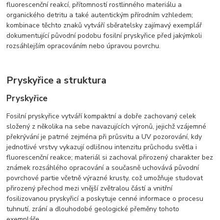
fluorescenční reakcí, přítomností rostlinného materiálu a
organického detritu a také autentickým přírodním vzhledem;
kombinace těchto znaků vytváří sběratelsky zajímavý exemplář
dokumentující původní podobu fosilní pryskyřice před jakýmkoli
rozsáhlejším opracováním nebo úpravou povrchu.
Pryskyřice a struktura
Pryskyřice
Fosilní pryskyřice vytváří kompaktní a dobře zachovaný celek
složený z několika na sebe navazujících výronů, jejichž vzájemné
překrývání je patrné zejména při průsvitu a UV pozorování, kdy
jednotlivé vrstvy vykazují odlišnou intenzitu průchodu světla i
fluorescenční reakce; materiál si zachoval přirozený charakter bez
známek rozsáhlého opracování a současně uchovává původní
povrchové partie včetně výrazné krusty, což umožňuje studovat
přirozený přechod mezi vnější zvětralou částí a vnitřní
fosilizovanou pryskyřicí a poskytuje cenné informace o procesu
tuhnutí, zrání a dlouhodobé geologické přeměny tohoto
exempláře.