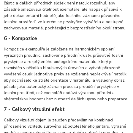
částic a dalších přírodních složek není natolik rozsáhlá, aby
zásadně omezovala čitelnost exempláře, ale naopak přispívá k
jeho dokumentární hodnotě jako fosilního záznamu původního
lesního prostředí, ve kterém se pryskyřice vytvářela a postupně
zachycovala materiál pocházející z bezprostředního okolí stromu.
6 - Kompozice
Kompozice exempláře je založena na harmonickém spojení
výrazných proudnic, zachované přírodní krusty, průsvitné fosilní
pryskyřice a rozptýleného biologického materiálu, který je
rozmístěn v několika hloubkových úrovních a vytváří přirozeně
vyvážený celek; jednotlivé prvky se vzájemně nepřekrývají natolik,
aby docházelo ke ztrátě orientace v materiálu, a výsledný obraz
působí jako autentický záznam procesu proudění pryskyřice v
lesním prostředí, což exempláři dodává výraznou přírodní a
sběratelskou hodnotu bez nutnosti dalších úprav nebo preparace.
7 - Celkový vizuální efekt
Celkový vizuální dojem je založen především na kombinaci
přirozeného vzhledu surového až pololeštěného jantaru, výrazné
modré a modrozelené fluorescence, dobře patrných proudnic a