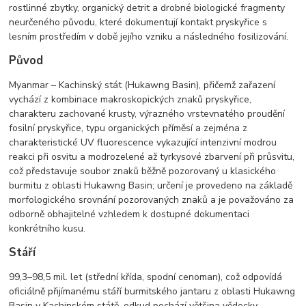
rostlinné zbytky, organický detrit a drobné biologické fragmenty
neurčeného původu, které dokumentují kontakt pryskyřice s
lesním prostředím v době jejího vzniku a následného fosilizování.
Původ
Myanmar – Kachinský stát (Hukawng Basin), přičemž zařazení
vychází z kombinace makroskopických znaků pryskyřice,
charakteru zachované krusty, výrazného vrstevnatého proudění
fosilní pryskyřice, typu organických příměsí a zejména z
charakteristické UV fluorescence vykazující intenzivní modrou
reakci při osvitu a modrozelené až tyrkysové zbarvení při průsvitu,
což představuje soubor znaků běžně pozorovaný u klasického
burmitu z oblasti Hukawng Basin; určení je provedeno na základě
morfologického srovnání pozorovaných znaků a je považováno za
odborně obhajitelné vzhledem k dostupné dokumentaci
konkrétního kusu.
Stáří
99,3–98,5 mil. let (střední křída, spodní cenoman), což odpovídá
oficiálně přijímanému stáří burmitského jantaru z oblasti Hukawng
Basin v Kachinském státě, odkud pochází většina vědecky