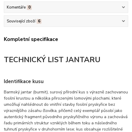
Komentáře
0
Související zboží
6
Kompletní specifikace
TECHNICKÝ LIST JANTARU
Identifikace kusu
Barmský jantar (burmit), surový přírodní kus s výrazně zachovanou
fosilní krustou a několika přirozenými lomovými plochami, které
umožňují nahlédnout do vnitřní stavby fosilní pryskyřice bez
výraznějšího zásahu člověka, přičemž celý exemplář působí jako
autentický fragment původního pryskyřičného výronu a zachovává
řadu primárních struktur vzniklých během toku a následného
tuhnutí pryskyřice v druhohorním lese; kus obsahuje rozlišitelné