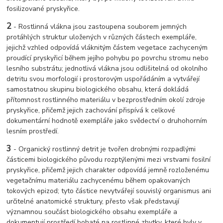
fosilizované pryskyřice.
2
- Rostlinná vlákna jsou zastoupena souborem jemných
protáhlých struktur uložených v různých částech exempláře,
jejichž vzhled odpovídá vláknitým částem vegetace zachyceným
proudící pryskyřicí během jejího pohybu po povrchu stromu nebo
lesního substrátu; jednotlivá vlákna jsou odlišitelná od okolního
detritu svou morfologií i prostorovým uspořádáním a vytvářejí
samostatnou skupinu biologického obsahu, která dokládá
přítomnost rostlinného materiálu v bezprostředním okolí zdroje
pryskyřice, přičemž jejich zachování přispívá k celkové
dokumentární hodnotě exempláře jako svědectví o druhohorním
lesním prostředí.
3
- Organický rostlinný detrit je tvořen drobnými rozpadlými
částicemi biologického původu rozptýlenými mezi vrstvami fosilní
pryskyřice, přičemž jejich charakter odpovídá jemně rozloženému
vegetačnímu materiálu zachycenému během opakovaných
tokových epizod; tyto částice nevytvářejí souvislý organismus ani
určitelné anatomické struktury, přesto však představují
významnou součást biologického obsahu exempláře a
dokumentují prostředí bohaté na rostlinné zbytky, které byly v