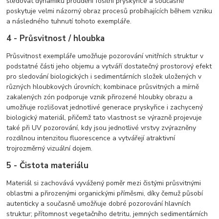
sledovat dynamiku proudění fosilní pryskyřice a současně
poskytuje velmi názorný obraz procesů probíhajících během vzniku
a následného tuhnutí tohoto exempláře.
4 - Průsvitnost / hloubka
Průsvitnost exempláře umožňuje pozorování vnitřních struktur v
podstatné části jeho objemu a vytváří dostatečný prostorový efekt
pro sledování biologických i sedimentárních složek uložených v
různých hloubkových úrovních; kombinace průsvitných a mírně
zakalených zón podporuje vznik přirozené hloubky obrazu a
umožňuje rozlišovat jednotlivé generace pryskyřice i zachycený
biologický materiál, přičemž tato vlastnost se výrazně projevuje
také při UV pozorování, kdy jsou jednotlivé vrstvy zvýrazněny
rozdílnou intenzitou fluorescence a vytvářejí atraktivní
trojrozměrný vizuální dojem.
5 - Čistota materiálu
Materiál si zachovává vyvážený poměr mezi čistými průsvitnými
oblastmi a přirozenými organickými příměsmi, díky čemuž působí
autenticky a současně umožňuje dobré pozorování hlavních
struktur; přítomnost vegetačního detritu, jemných sedimentárních