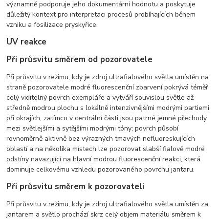
významně podporuje jeho dokumentární hodnotu a poskytuje
důležitý kontext pro interpretaci procesů probíhajících během
vzniku a fosilizace pryskyřice.
UV reakce
Při průsvitu směrem od pozorovatele
Při průsvitu v režimu, kdy je zdroj ultrafialového světla umístěn na
straně pozorovatele modré fluorescenční zbarvení pokrývá téměř
celý viditelný povrch exempláře a vytváří souvislou světle až
středně modrou plochu s lokálně intenzivnějšími modrými partiemi
při okrajích, zatímco v centrální části jsou patrné jemné přechody
mezi světlejšími a sytějšími modrými tóny; povrch působí
rovnoměrně aktivně bez výrazných tmavých nefluoreskujících
oblastí a na několika místech lze pozorovat slabší fialově modré
odstíny navazující na hlavní modrou fluorescenční reakci, která
dominuje celkovému vzhledu pozorovaného povrchu jantaru.
Při průsvitu směrem k pozorovateli
Při průsvitu v režimu, kdy je zdroj ultrafialového světla umístěn za
jantarem a světlo prochází skrz celý objem materiálu směrem k