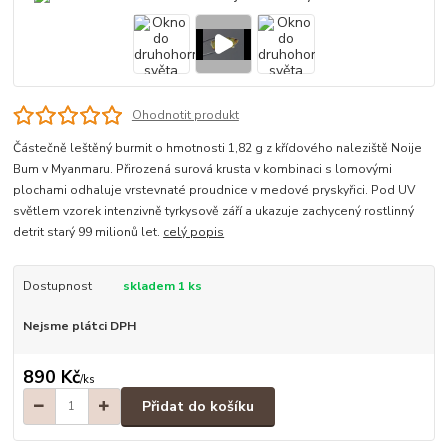
Ohodnotit produkt
Částečně leštěný burmit o hmotnosti 1,82 g z křídového naleziště Noije
Bum v Myanmaru. Přirozená surová krusta v kombinaci s lomovými
plochami odhaluje vrstevnaté proudnice v medové pryskyřici. Pod UV
světlem vzorek intenzivně tyrkysově září a ukazuje zachycený rostlinný
detrit starý 99 milionů let.
celý popis
Dostupnost
skladem 1 ks
Nejsme plátci DPH
890 Kč
/
ks
Přidat do košíku