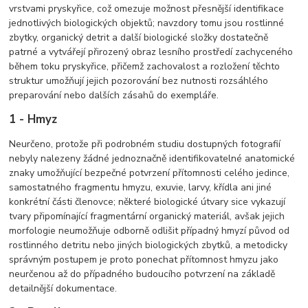
vrstvami pryskyřice, což omezuje možnost přesnější identifikace
jednotlivých biologických objektů; navzdory tomu jsou rostlinné
zbytky, organický detrit a další biologické složky dostatečně
patrné a vytvářejí přirozený obraz lesního prostředí zachyceného
během toku pryskyřice, přičemž zachovalost a rozložení těchto
struktur umožňují jejich pozorování bez nutnosti rozsáhlého
preparování nebo dalších zásahů do exempláře.
1 - Hmyz
Neurčeno, protože při podrobném studiu dostupných fotografií
nebyly nalezeny žádné jednoznačně identifikovatelné anatomické
znaky umožňující bezpečné potvrzení přítomnosti celého jedince,
samostatného fragmentu hmyzu, exuvie, larvy, křídla ani jiné
konkrétní části členovce; některé biologické útvary sice vykazují
tvary připomínající fragmentární organický materiál, avšak jejich
morfologie neumožňuje odborně odlišit případný hmyzí původ od
rostlinného detritu nebo jiných biologických zbytků, a metodicky
správným postupem je proto ponechat přítomnost hmyzu jako
neurčenou až do případného budoucího potvrzení na základě
detailnější dokumentace.