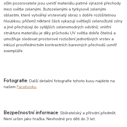
očím pozorovatele jsou uvnitř materiálu patrné výrazné přechody
mezi světle zelenými, žlutozelenými a tyrkysově zelenými
oblastmi, které vytvářejí vrstevnatý obraz s dobře rozlišitelnou
hloubkou, přičemž některé části vykazují světlejší zelenožluté zóny
a jiné přecházejí do sytějších zelenomodrých odstínů; vnitřní
struktura materiálu je díky průchodu UV světla dobře čitelná a
umožňuje sledovat prostorové rozložení jednotlivých vrstev a
inkluzí prostřednictvím kontrastních barevných přechodů uvnitř
exempláře.
Fotografie
: Další detailní fotografie tohoto kusu najdete na
našem
Facebooku
.
Bezpečnostní informace
: Sběratelský a přírodní předmět.
Není určen jako hračka. Nevhodné pro děti do 3 let.