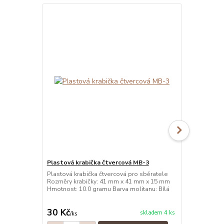
Plastová krabička čtvercová MB-3
Plastová kr
Plastová krabička čtvercová pro sběratele
Plastová kra
Rozměry krabičky: 41 mm x 41 mm x 15 mm
Rozměry kra
Hmotnost: 10.0 gramu Barva molitanu: Bílá
Hmotnost: 10
30 Kč
30 Kč
skladem 4 ks
/
ks
/
ks