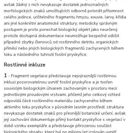
avšak žádný z nich nevykazuje dostatek jednoznačných
morfologických znaků umožňujících odborně potvrdit přítomnost
celého jedince, určitelného fragmentu hmyzu, exuvie, larvy, křídla
ani jiné konkrétní anatomické struktury; metodicky správným
postupem je proto ponechat biologický objekt jako neurčený,
protože dostupná dokumentace neumožňuje bezpečně odlišit
případné zbytky členovců od rostlinného detritu, organických
příměsí nebo jiných biologických fragmentů zachycených během
toku a následného tuhnutí fosilní pryskyřice.
Rostlinné inkluze
1
- Fragment vegetace představuje nejvýraznější rostlinnou
inkluzi pozorovatelnou uvnitř fosilní pryskyřice a je tvořen
souvislým biologickým útvarem zachovaným v prostoru mezi
jednotlivými proudovými vrstvami, přičemž jeho celkový vzhled
odpovídá části rostlinného materiálu zachyceného během
aktivního toku pryskyřice v původním lesním prostředí; struktura
nevykazuje dostatek znaků pro přesnější botanické určení, avšak
její zachování dokumentuje přímý kontakt pryskyřice s vegetací v
době vzniku exempláře a představuje přirozenou součást
biologického obsahu, který byl po miliony let izolován uvnitř