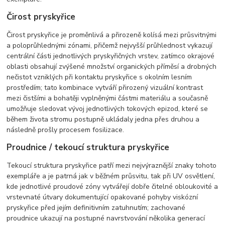
Čirost pryskyřice
Čirost pryskyřice je proměnlivá a přirozeně kolísá mezi průsvitnými
a poloprůhlednými zónami, přičemž nejvyšší průhlednost vykazují
centrální části jednotlivých pryskyřičných vrstev, zatímco okrajové
oblasti obsahují zvýšené množství organických příměsí a drobných
nečistot vzniklých při kontaktu pryskyřice s okolním lesním
prostředím; tato kombinace vytváří přirozený vizuální kontrast
mezi čistšími a bohatěji vyplněnými částmi materiálu a současně
umožňuje sledovat vývoj jednotlivých tokových epizod, které se
během života stromu postupně ukládaly jedna přes druhou a
následně prošly procesem fosilizace.
Proudnice / tekoucí struktura pryskyřice
Tekoucí struktura pryskyřice patří mezi nejvýraznější znaky tohoto
exempláře a je patrná jak v běžném průsvitu, tak při UV osvětlení,
kde jednotlivé proudové zóny vytvářejí dobře čitelné obloukovité a
vrstevnaté útvary dokumentující opakované pohyby viskózní
pryskyřice před jejím definitivním zatuhnutím; zachované
proudnice ukazují na postupné navrstvování několika generací