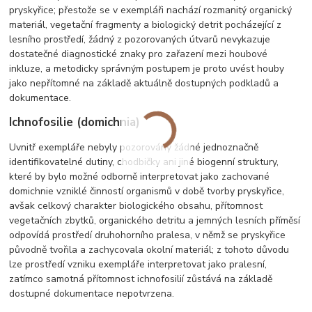
pryskyřice; přestože se v exempláři nachází rozmanitý organický
materiál, vegetační fragmenty a biologický detrit pocházející z
lesního prostředí, žádný z pozorovaných útvarů nevykazuje
dostatečné diagnostické znaky pro zařazení mezi houbové
inkluze, a metodicky správným postupem je proto uvést houby
jako nepřítomné na základě aktuálně dostupných podkladů a
dokumentace.
Ichnofosilie (domichnia)
Uvnitř exempláře nebyly pozorovány žádné jednoznačně
identifikovatelné dutiny, chodbičky ani jiné biogenní struktury,
které by bylo možné odborně interpretovat jako zachované
domichnie vzniklé činností organismů v době tvorby pryskyřice,
avšak celkový charakter biologického obsahu, přítomnost
vegetačních zbytků, organického detritu a jemných lesních příměsí
odpovídá prostředí druhohorního pralesa, v němž se pryskyřice
původně tvořila a zachycovala okolní materiál; z tohoto důvodu
lze prostředí vzniku exempláře interpretovat jako pralesní,
zatímco samotná přítomnost ichnofosilií zůstává na základě
dostupné dokumentace nepotvrzena.