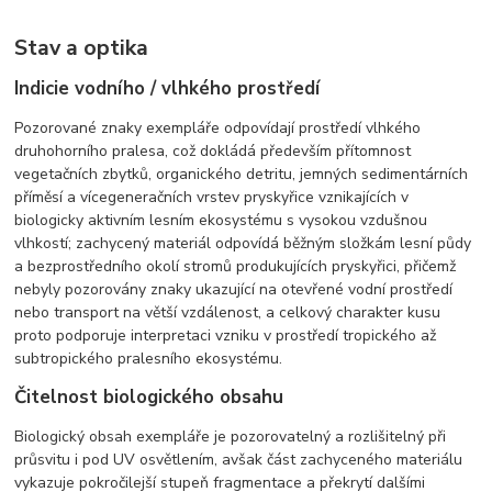
Stav a optika
Indicie vodního / vlhkého prostředí
Pozorované znaky exempláře odpovídají prostředí vlhkého
druhohorního pralesa, což dokládá především přítomnost
vegetačních zbytků, organického detritu, jemných sedimentárních
příměsí a vícegeneračních vrstev pryskyřice vznikajících v
biologicky aktivním lesním ekosystému s vysokou vzdušnou
vlhkostí; zachycený materiál odpovídá běžným složkám lesní půdy
a bezprostředního okolí stromů produkujících pryskyřici, přičemž
nebyly pozorovány znaky ukazující na otevřené vodní prostředí
nebo transport na větší vzdálenost, a celkový charakter kusu
proto podporuje interpretaci vzniku v prostředí tropického až
subtropického pralesního ekosystému.
Čitelnost biologického obsahu
Biologický obsah exempláře je pozorovatelný a rozlišitelný při
průsvitu i pod UV osvětlením, avšak část zachyceného materiálu
vykazuje pokročilejší stupeň fragmentace a překrytí dalšími