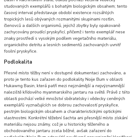
studovaných exemplářů s bohatým biologickým obsahem; tento
časový interval představuje období existence rozsáhlých
tropických lesů obývaných rozmanitými skupinami rostlin,
členovců a dalších organismů, jejichž zbytky byly opakovaně
zachycovány proudící pryskyřicí, přičemž i tento exemplář nese
znaky prostředí s vysokým podílem vegetačního materiálu,
organického detritu a lesních sedimentů zachovaných uvnitř
fosilní pryskyřice.
Podlokalita
Přesné místo těžby není v dostupné dokumentaci zachováno, a
proto je tento kus zařazen do podlokality Noije Bum v oblasti
Hukawng Basin, která patří mezi nejznámější a nejvýznamnější
naleziště křídového myanmarského jantaru na světě. Právě z této
oblasti pochází velké množství sběratelsky i vědecky ceněných
exemplářů vyznačujících se dobrou zachovalostí pryskyřice,
pestrým biologickým obsahem a charakteristickými optickými
vlastnostmi. Konkrétní těžební šachta ani přesnější místo získání
materiálu nejsou známy, což je u historicky těženého a
obchodovaného jantaru zcela běžné, avšak zařazení do