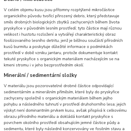
V celém objemu kusu jsou přítomny rozptýlené mikročástice
organického původu tvořící přirozený debris, který představuje
směs drobných biologických zbytků zachycených během života
pryskyřice v původním lesním prostředí; tyto částice mají různou
velikost i hustotu rozložení a vytvářejí charakteristický obraz
fosilizovaného lesního detritu, jenž je běžnou součástí přírodních
kusů burmitu a poskytuje důležité informace o podmínkách
prostředí v době vzniku jantaru, protože dokumentuje kontakt
tekuté pryskyřice s organickým materiálem nacházejícím se na
kmeni stromu i v jeho bezprostředním okolí.
Minerální / sedimentární složky
V materiálu jsou pozorovatelné drobné částice odpovídající
sedimentárním a minerálním příměsím, které byly do pryskyřice
zachyceny společně s organickým materiálem během jejího
pohybu a následného tuhnutí v prostředí druhohorního lesa; jejich
výskyt není dominantním prvkem kusu, avšak přispívá k celkovému
obrazu přírodního materiálu a dokládá kontakt pryskyřice s
povrchem okolního prostředí obsahujícím jemné částice půdy a
sedimentu, které byly následně konzervovány ve fosilním stavu a