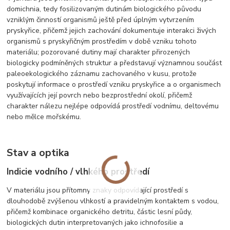
domichnia, tedy fosilizovaným dutinám biologického původu
vzniklým činností organismů ještě před úplným vytvrzením
pryskyřice, přičemž jejich zachování dokumentuje interakci živých
organismů s pryskyřičným prostředím v době vzniku tohoto
materiálu; pozorované dutiny mají charakter přirozených
biologicky podmíněných struktur a představují významnou součást
paleoekologického záznamu zachovaného v kusu, protože
poskytují informace o prostředí vzniku pryskyřice a o organismech
využívajících její povrch nebo bezprostřední okolí, přičemž
charakter nálezu nejlépe odpovídá prostředí vodnímu, deltovému
nebo mělce mořskému.
Stav a optika
Indicie vodního / vlhkého prostředí
V materiálu jsou přítomny znaky odpovídající prostředí s
dlouhodobě zvýšenou vlhkostí a pravidelným kontaktem s vodou,
přičemž kombinace organického detritu, částic lesní půdy,
biologických dutin interpretovaných jako ichnofosilie a