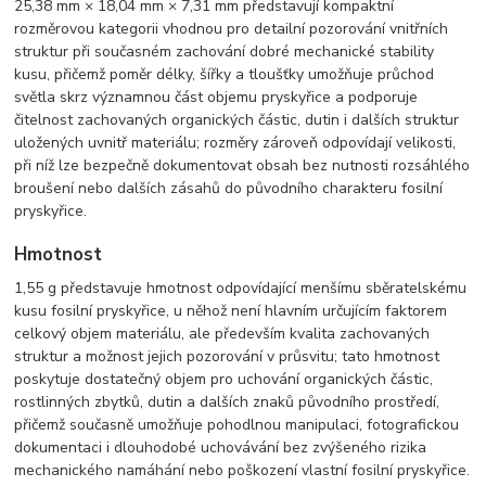
25,38 mm × 18,04 mm × 7,31 mm představují kompaktní
rozměrovou kategorii vhodnou pro detailní pozorování vnitřních
struktur při současném zachování dobré mechanické stability
kusu, přičemž poměr délky, šířky a tloušťky umožňuje průchod
světla skrz významnou část objemu pryskyřice a podporuje
čitelnost zachovaných organických částic, dutin i dalších struktur
uložených uvnitř materiálu; rozměry zároveň odpovídají velikosti,
při níž lze bezpečně dokumento
vat obsah bez nutnosti rozsáhlého
broušení nebo dalších zásahů do původního charakteru fosilní
pryskyřice.
Hmotnost
1,55 g představuje hmotnost odpovídající menšímu sběratelskému
kusu fosilní pryskyřice, u něhož není hlavním určujícím faktorem
celkový objem materiálu, ale především kvalita zachovaných
struktur a možnost jejich pozorování v průsvitu; tato hmotnost
poskytuje dostatečný objem pro uchování organických částic,
rostlinných zbytků, dutin a dalších znaků původního prostředí,
přičemž současně umožňuje pohodlnou manipulaci, fotografickou
dokumentaci i dlouhodobé uchovávání bez zvýšeného rizika
mechanického namáhání nebo poškození vlastní fosilní pryskyřice.