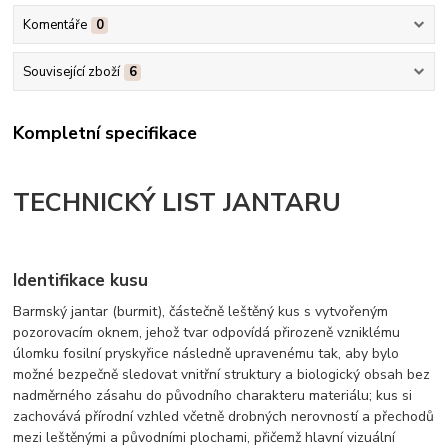
Komentáře
0
Související zboží
6
Kompletní specifikace
TECHNICKÝ LIST JANTARU
Identifikace kusu
Barmský jantar (burmit), částečně leštěný kus s vytvořeným
pozorovacím oknem, jehož tvar odpovídá přirozeně vzniklému
úlomku fosilní pryskyřice následně upravenému tak, aby bylo
možné bezpečně sledovat vnitřní struktury a biologický obsah bez
nadměrného zásahu do původního charakteru materiálu; kus si
zachovává přírodní vzhled včetně drobných nerovností a přechodů
mezi leštěnými a původními plochami, přičemž hlavní vizuální