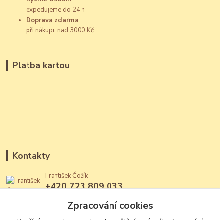
expedujeme do 24 h
Doprava zdarma
při nákupu nad 3000 Kč
Platba kartou
Kontakty
František Čožík
+420 723 809 033
(Po - Ne, 12 - 22 hod.)
Zpracování cookies
jantary@jantary.cz