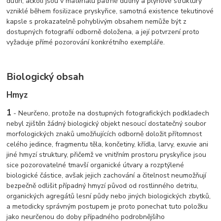
dutin; ačkoli jsou v materiálu patrné dutiny a plynové struktury
vzniklé během fosilizace pryskyřice, samotná existence tekutinové
kapsle s prokazatelně pohyblivým obsahem nemůže být z
dostupných fotografií odborně doložena, a její potvrzení proto
vyžaduje přímé pozorování konkrétního exempláře.
Biologický obsah
Hmyz
1
- Neurčeno, protože na dostupných fotografických podkladech
nebyl zjištěn žádný biologický objekt nesoucí dostatečný soubor
morfologických znaků umožňujících odborně doložit přítomnost
celého jedince, fragmentu těla, končetiny, křídla, larvy, exuvie ani
jiné hmyzí struktury, přičemž ve vnitřním prostoru pryskyřice jsou
sice pozorovatelné tmavší organické útvary a rozptýlené
biologické částice, avšak jejich zachování a čitelnost neumožňují
bezpečně odlišit případný hmyzí původ od rostlinného detritu,
organických agregátů lesní půdy nebo jiných biologických zbytků,
a metodicky správným postupem je proto ponechat tuto položku
jako neurčenou do doby případného podrobnějšího