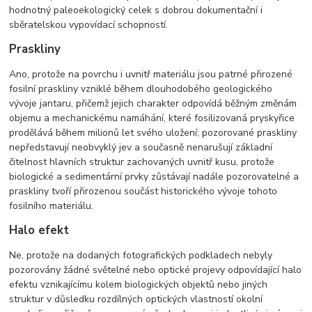
hodnotný paleoekologický celek s dobrou dokumentační i
sběratelskou vypovídací schopností.
Praskliny
Ano, protože na povrchu i uvnitř materiálu jsou patrné přirozené
fosilní praskliny vzniklé během dlouhodobého geologického
vývoje jantaru, přičemž jejich charakter odpovídá běžným změnám
objemu a mechanickému namáhání, které fosilizovaná pryskyřice
prodělává během milionů let svého uložení; pozorované praskliny
nepředstavují neobvyklý jev a současně nenarušují základní
čitelnost hlavních struktur zachovaných uvnitř kusu, protože
biologické a sedimentární prvky zůstávají nadále pozorovatelné a
praskliny tvoří přirozenou součást historického vývoje tohoto
fosilního materiálu.
Halo efekt
Ne, protože na dodaných fotografických podkladech nebyly
pozorovány žádné světelné nebo optické projevy odpovídající halo
efektu vznikajícímu kolem biologických objektů nebo jiných
struktur v důsledku rozdílných optických vlastností okolní