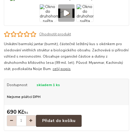
Ohodnotit produkt
Unikátní barmský jantar (burmit), částečně leštěný kus s okénkem pro
sledování vnitřních struktur a biologického obsahu. Zachovává si přírodní
vzhled s nerovnostmi. Obsahuje organické částice a dutiny z
druhohorního křídového lesa (99 mil. let). Původ: Myanmar, Kachinský
stát, podlokalita Noije Bum.
celý popis
Dostupnost
skladem 1 ks
Nejsme plátci DPH
690 Kč
/
ks
Přidat do košíku