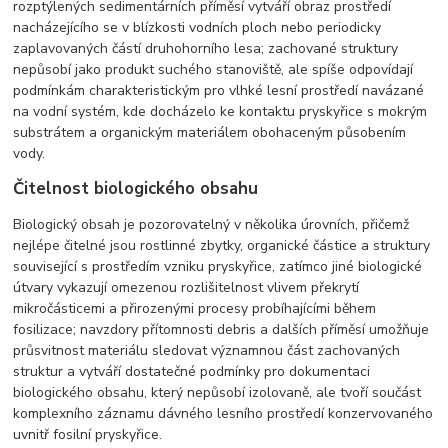
rozptýlených sedimentárních příměsí vytváří obraz prostředí
nacházejícího se v blízkosti vodních ploch nebo periodicky
zaplavovaných částí druhohorního lesa; zachované struktury
nepůsobí jako produkt suchého stanoviště, ale spíše odpovídají
podmínkám charakteristickým pro vlhké lesní prostředí navázané
na vodní systém, kde docházelo ke kontaktu pryskyřice s mokrým
substrátem a organickým materiálem obohaceným působením
vody.
Čitelnost biologického obsahu
Biologický obsah je pozorovatelný v několika úrovních, přičemž
nejlépe čitelné jsou rostlinné zbytky, organické částice a struktury
související s prostředím vzniku pryskyřice, zatímco jiné biologické
útvary vykazují omezenou rozlišitelnost vlivem překrytí
mikročásticemi a přirozenými procesy probíhajícími během
fosilizace; navzdory přítomnosti debris a dalších příměsí umožňuje
průsvitnost materiálu sledovat významnou část zachovaných
struktur a vytváří dostatečné podmínky pro dokumentaci
biologického obsahu, který nepůsobí izolovaně, ale tvoří součást
komplexního záznamu dávného lesního prostředí konzervovaného
uvnitř fosilní pryskyřice.