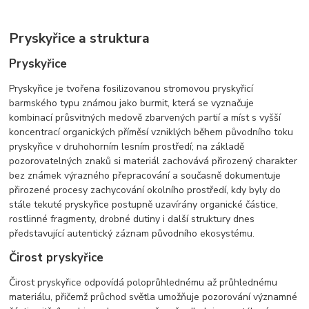
Pryskyřice a struktura
Pryskyřice
Pryskyřice je tvořena fosilizovanou stromovou pryskyřicí
barmského typu známou jako burmit, která se vyznačuje
kombinací průsvitných medově zbarvených partií a míst s vyšší
koncentrací organických příměsí vzniklých během původního toku
pryskyřice v druhohorním lesním prostředí; na základě
pozorovatelných znaků si materiál zachovává přirozený charakter
bez známek výrazného přepracování a současně dokumentuje
přirozené procesy zachycování okolního prostředí, kdy byly do
stále tekuté pryskyřice postupně uzavírány organické částice,
rostlinné fragmenty, drobné dutiny i další struktury dnes
představující autentický záznam původního ekosystému.
Čirost pryskyřice
Čirost pryskyřice odpovídá poloprůhlednému až průhlednému
materiálu, přičemž průchod světla umožňuje pozorování významné