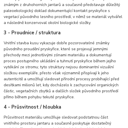
známým z druhohorních jantarů a současně představuje důležitý
paleoekologický doklad dokumentující kontakt pryskyřice s
vegetací původního lesního prostředí, v němž se materiál vytvářel
a následně konzervoval okolní biologické složky.
3 - Proudnice / struktura
Vnitřní stavba kusu vykazuje dobře pozorovatelné známky
původního proudění pryskyřice, které se projevují jemnými
přechody mezi jednotlivými zónami materiálu a dokumentují
proces postupného ukládání a tuhnutí pryskyřice během jejího
vytékání ze stromu; tyto struktury nejsou dominantní vizuální
složkou exempláře, přesto však významně přispívají k jeho
autenticitě a umožňují sledovat přírodní procesy probíhající před
desítkami milionů let, kdy docházelo k zachycování organických
částic, vegetačních zbytků a dalších složek původního prostředí
přímo během pohybu tekuté pryskyřice.
4 - Průsvitnost / hloubka
Průsvitnost materiálu umožňuje sledovat podstatnou část
vnitřního prostoru jantaru a současně poskytuje dostatečný