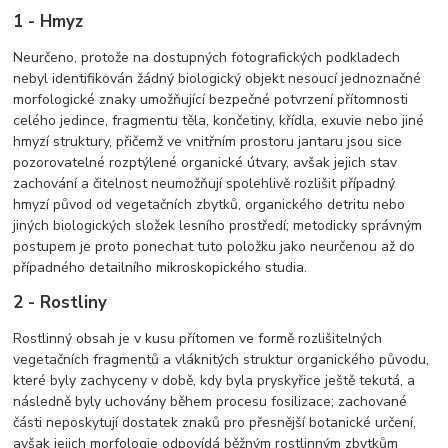
1 - Hmyz
Neurčeno, protože na dostupných fotografických podkladech
nebyl identifikován žádný biologický objekt nesoucí jednoznačné
morfologické znaky umožňující bezpečné potvrzení přítomnosti
celého jedince, fragmentu těla, končetiny, křídla, exuvie nebo jiné
hmyzí struktury, přičemž ve vnitřním prostoru jantaru jsou sice
pozorovatelné rozptýlené organické útvary, avšak jejich stav
zachování a čitelnost neumožňují spolehlivě rozlišit případný
hmyzí původ od vegetačních zbytků, organického detritu nebo
jiných biologických složek lesního prostředí; metodicky správným
postupem je proto ponechat tuto položku jako neurčenou až do
případného detailního mikroskopického studia.
2 - Rostliny
Rostlinný obsah je v kusu přítomen ve formě rozlišitelných
vegetačních fragmentů a vláknitých struktur organického původu,
které byly zachyceny v době, kdy byla pryskyřice ještě tekutá, a
následně byly uchovány během procesu fosilizace; zachované
části neposkytují dostatek znaků pro přesnější botanické určení,
avšak jejich morfologie odpovídá běžným rostlinným zbytkům