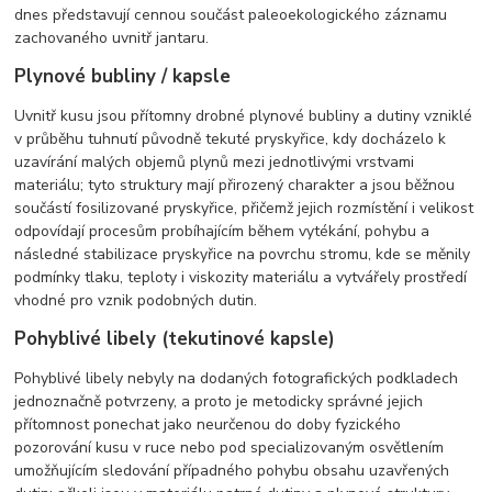
dnes představují cennou součást paleoekologického záznamu
zachovaného uvnitř jantaru.
Plynové bubliny / kapsle
Uvnitř kusu jsou přítomny drobné plynové bubliny a dutiny vzniklé
v průběhu tuhnutí původně tekuté pryskyřice, kdy docházelo k
uzavírání malých objemů plynů mezi jednotlivými vrstvami
materiálu; tyto struktury mají přirozený charakter a jsou běžnou
součástí fosilizované pryskyřice, přičemž jejich rozmístění i velikost
odpovídají procesům probíhajícím během vytékání, pohybu a
následné stabilizace pryskyřice na povrchu stromu, kde se měnily
podmínky tlaku, teploty i viskozity materiálu a vytvářely prostředí
vhodné pro vznik podobných dutin.
Pohyblivé libely (tekutinové kapsle)
Pohyblivé libely nebyly na dodaných fotografických podkladech
jednoznačně potvrzeny, a proto je metodicky správné jejich
přítomnost ponechat jako neurčenou do doby fyzického
pozorování kusu v ruce nebo pod specializovaným osvětlením
umožňujícím sledování případného pohybu obsahu uzavřených