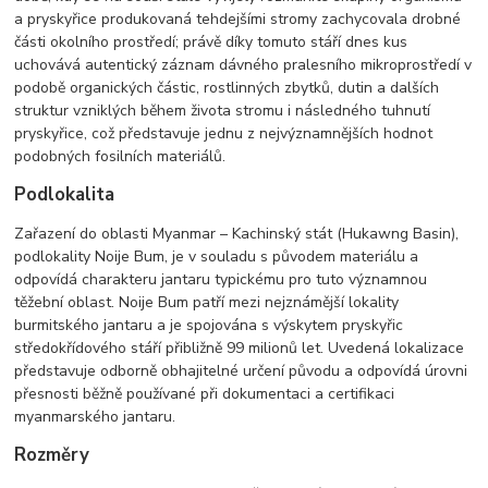
a pryskyřice produkovaná tehdejšími stromy zachycovala drobné
části okolního prostředí; právě díky tomuto stáří dnes kus
uchovává autentický záznam dávného pralesního mikroprostředí v
podobě organických částic, rostlinných zbytků, dutin a dalších
struktur vzniklých během života stromu i následného tuhnutí
pryskyřice, což představuje jednu z nejvýznamnějších hodnot
podobných fosilních materiálů.
Podlokalita
Zařazení do oblasti Myanmar – Kachinský stát (Hukawng Basin),
podlokality Noije Bum, je v souladu s původem materiálu a
odpovídá charakteru jantaru typickému pro tuto významnou
těžební oblast. Noije Bum patří mezi nejznámější lokality
burmitského jantaru a je spojována s výskytem pryskyřic
středokřídového stáří přibližně 99 milionů let. Uvedená lokalizace
představuje odborně obhajitelné určení původu a odpovídá úrovni
přesnosti běžně používané při dokumentaci a certifikaci
myanmarského jantaru.
Rozměry