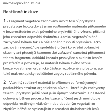
mikroskopického studia.
Rostlinné inkluze
1
- Fragment vegetace zachovaný uvnitř fosilní pryskyřice
představuje biologický záznam rostlinného materiálu přítomného
v bezprostředním okolí původního pryskyřičného výronu, přičemž
jeho charakter odpovídá drobnému úlomku vegetační tkáně
zachycené během toku a následného tuhnutí pryskyřice; ačkoli
zachování neumožňuje spolehlivé určení konkrétní botanické
skupiny ani přesnější taxonomické zařazení, samotná přítomnost
tohoto fragmentu dokládá kontakt pryskyřice s okolním lesním
prostředím a potvrzuje, že materiál během svého vzniku
konzervoval nejen organické částice rozptýlené v prostoru, ale
také makroskopicky rozlišitelné zbytky rostlinného původu.
2
- Vláknitý rostlinný materiál je přítomen ve formě jemných
podlouhlých struktur organického původu, které byly zachyceny
tekutou pryskyřicí ještě před jejím úplným vytvrzením a následně
uchovány během procesu fosilizace, přičemž jejich morfologie
odpovídá rostlinným vláknům nebo obdobným vegetačním
zbytkům běžně se vyskytujícím v prostředí druhohorních lesů;