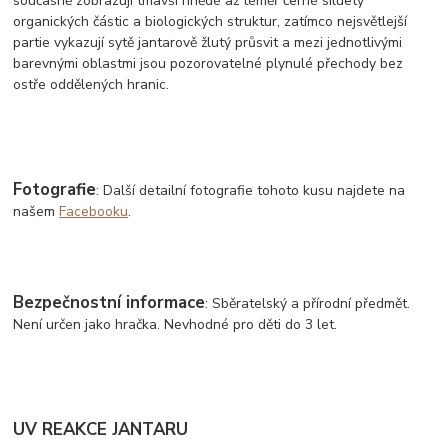
současně zobrazují tmavší hnědé až téměř černé siluety
organických částic a biologických struktur, zatímco nejsvětlejší
partie vykazují sytě jantarově žlutý průsvit a mezi jednotlivými
barevnými oblastmi jsou pozorovatelné plynulé přechody bez
ostře oddělených hranic.
Fotografie
: Další detailní fotografie tohoto kusu najdete na
našem
Facebooku
.
Bezpečnostní informace
: Sběratelský a přírodní předmět.
Není určen jako hračka. Nevhodné pro děti do 3 let.
UV REAKCE JANTARU