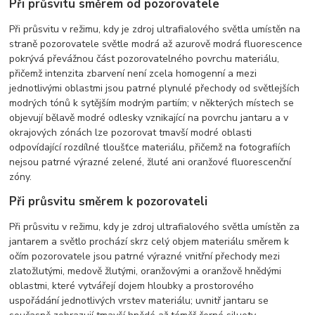
Při průsvitu směrem od pozorovatele
Při průsvitu v režimu, kdy je zdroj ultrafialového světla umístěn na
straně pozorovatele světle modrá až azurově modrá fluorescence
pokrývá převážnou část pozorovatelného povrchu materiálu,
přičemž intenzita zbarvení není zcela homogenní a mezi
jednotlivými oblastmi jsou patrné plynulé přechody od světlejších
modrých tónů k sytějším modrým partiím; v některých místech se
objevují bělavě modré odlesky vznikající na povrchu jantaru a v
okrajových zónách lze pozorovat tmavší modré oblasti
odpovídající rozdílné tloušťce materiálu, přičemž na fotografiích
nejsou patrné výrazné zelené, žluté ani oranžové fluorescenční
zóny.
Při průsvitu směrem k pozorovateli
Při průsvitu v režimu, kdy je zdroj ultrafialového světla umístěn za
jantarem a světlo prochází skrz celý objem materiálu směrem k
očím pozorovatele jsou patrné výrazné vnitřní přechody mezi
zlatožlutými, medově žlutými, oranžovými a oranžově hnědými
oblastmi, které vytvářejí dojem hloubky a prostorového
uspořádání jednotlivých vrstev materiálu; uvnitř jantaru se