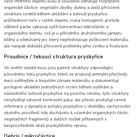
části vnitřního objemu kusu a současně odhaluje rozptýlené
organické částice, vegetační zbytky, dutiny a další přirozené
struktury vzniklé během ukládání a tuhnutí pryskyřice;
průhlednost není v celém objemu zcela homogenní, protože
některé partie vykazují vyšší koncentraci mikročástic a
organického detritu, což je u přírodního druhohorního jantaru
běžný a očekávaný jev, který nepředstavuje poškození materiálu,
ale naopak dokládá přirozené podmínky jeho vzniku a fosilizace.
Proudnice / tekoucí struktura pryskyřice
Ve vnitřní stavbě kusu jsou patrné struktury odpovídající
původnímu toku pryskyřice, které se projevují jemnými přechody
mezi světlejšími a tmavšími zónami materiálu a dokumentují
postupné ukládání jednotlivých vrstev během vytékání a
následného tuhnutí pryskyřice na povrchu stromu; tyto struktury
nevytvářejí výrazné kontrastní pásy, ale přesto poskytují cenné
informace o dynamice pohybu pryskyřice v okamžiku zachycování
okolního prostředí, kdy docházelo k uzavírání organických částic,
vegetačních fragmentů a dalších složek přítomných v
bezprostředním okolí pryskyřičného výronu.
Debris / mikročástice