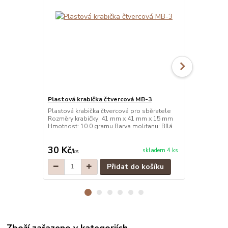
Plastová krabička čtvercová MB-3
Plastová kr
Plastová krabička čtvercová pro sběratele
Plastová kra
Rozměry krabičky: 41 mm x 41 mm x 15 mm
Rozměry kra
Hmotnost: 10.0 gramu Barva molitanu: Bílá
Hmotnost: 10
30 Kč
30 Kč
skladem 4 ks
/
ks
/
ks
Přidat do košíku