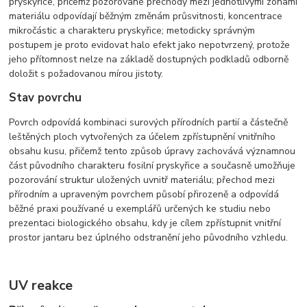
pryskyřice, přičemž pozorované přechody mezi jednotlivými zónami
materiálu odpovídají běžným změnám průsvitnosti, koncentrace
mikročástic a charakteru pryskyřice; metodicky správným
postupem je proto evidovat halo efekt jako nepotvrzený, protože
jeho přítomnost nelze na základě dostupných podkladů odborně
doložit s požadovanou mírou jistoty.
Stav povrchu
Povrch odpovídá kombinaci surových přírodních partií a částečně
leštěných ploch vytvořených za účelem zpřístupnění vnitřního
obsahu kusu, přičemž tento způsob úpravy zachovává významnou
část původního charakteru fosilní pryskyřice a současně umožňuje
pozorování struktur uložených uvnitř materiálu; přechod mezi
přírodním a upraveným povrchem působí přirozeně a odpovídá
běžné praxi používané u exemplářů určených ke studiu nebo
prezentaci biologického obsahu, kdy je cílem zpřístupnit vnitřní
prostor jantaru bez úplného odstranění jeho původního vzhledu.
UV reakce