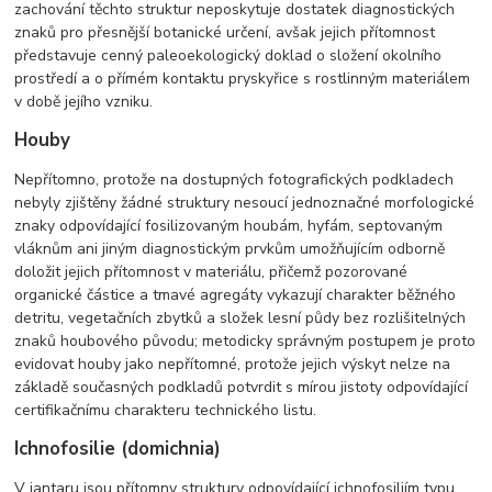
zachování těchto struktur neposkytuje dostatek diagnostických
znaků pro přesnější botanické určení, avšak jejich přítomnost
představuje cenný paleoekologický doklad o složení okolního
prostředí a o přímém kontaktu pryskyřice s rostlinným materiálem
v době jejího vzniku.
Houby
Nepřítomno, protože na dostupných fotografických podkladech
nebyly zjištěny žádné struktury nesoucí jednoznačné morfologické
znaky odpovídající fosilizovaným houbám, hyfám, septovaným
vláknům ani jiným diagnostickým prvkům umožňujícím odborně
doložit jejich přítomnost v materiálu, přičemž pozorované
organické částice a tmavé agregáty vykazují charakter běžného
detritu, vegetačních zbytků a složek lesní půdy bez rozlišitelných
znaků houbového původu; metodicky správným postupem je proto
evidovat houby jako nepřítomné, protože jejich výskyt nelze na
základě současných podkladů potvrdit s mírou jistoty odpovídající
certifikačnímu charakteru technického listu.
Ichnofosilie (domichnia)
V jantaru jsou přítomny struktury odpovídající ichnofosiliím typu