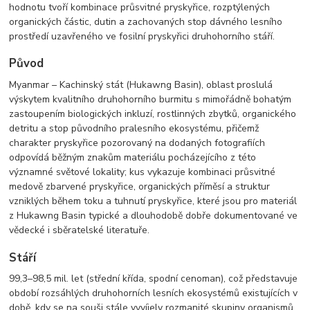
hodnotu tvoří kombinace průsvitné pryskyřice, rozptýlených
organických částic, dutin a zachovaných stop dávného lesního
prostředí uzavřeného ve fosilní pryskyřici druhohorního stáří.
Původ
Myanmar – Kachinský stát (Hukawng Basin), oblast proslulá
výskytem kvalitního druhohorního burmitu s mimořádně bohatým
zastoupením biologických inkluzí, rostlinných zbytků, organického
detritu a stop původního pralesního ekosystému, přičemž
charakter pryskyřice pozorovaný na dodaných fotografiích
odpovídá běžným znakům materiálu pocházejícího z této
významné světové lokality; kus vykazuje kombinaci průsvitné
medově zbarvené pryskyřice, organických příměsí a struktur
vzniklých během toku a tuhnutí pryskyřice, které jsou pro materiál
z Hukawng Basin typické a dlouhodobě dobře dokumentované ve
vědecké i sběratelské literatuře.
Stáří
99,3–98,5 mil. let (střední křída, spodní cenoman), což představuje
období rozsáhlých druhohorních lesních ekosystémů existujících v
době, kdy se na souši stále vyvíjely rozmanité skupiny organismů