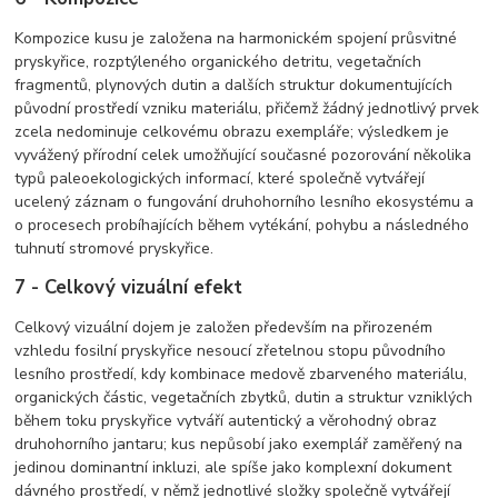
Kompozice kusu je založena na harmonickém spojení průsvitné
pryskyřice, rozptýleného organického detritu, vegetačních
fragmentů, plynových dutin a dalších struktur dokumentujících
původní prostředí vzniku materiálu, přičemž žádný jednotlivý prvek
zcela nedominuje celkovému obrazu exempláře; výsledkem je
vyvážený přírodní celek umožňující současné pozorování několika
typů paleoekologických informací, které společně vytvářejí
ucelený záznam o fungování druhohorního lesního ekosystému a
o procesech probíhajících během vytékání, pohybu a následného
tuhnutí stromové pryskyřice.
7 - Celkový vizuální efekt
Celkový vizuální dojem je založen především na přirozeném
vzhledu fosilní pryskyřice nesoucí zřetelnou stopu původního
lesního prostředí, kdy kombinace medově zbarveného materiálu,
organických částic, vegetačních zbytků, dutin a struktur vzniklých
během toku pryskyřice vytváří autentický a věrohodný obraz
druhohorního jantaru; kus nepůsobí jako exemplář zaměřený na
jedinou dominantní inkluzi, ale spíše jako komplexní dokument
dávného prostředí, v němž jednotlivé složky společně vytvářejí