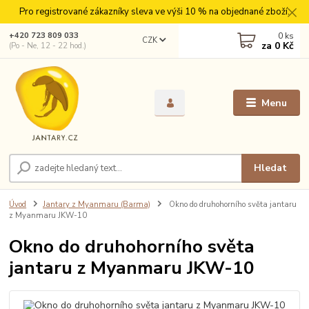
Pro registrované zákazníky sleva ve výši 10 % na objednané zboží.
0
ks
+420 723 809 033
CZK
za
0 Kč
(Po - Ne, 12 - 22 hod.)
Menu
Hledat
Úvod
Jantary z Myanmaru (Barma)
Okno do druhohorního světa jantaru
z Myanmaru JKW-10
Okno do druhohorního světa
jantaru z Myanmaru JKW-10