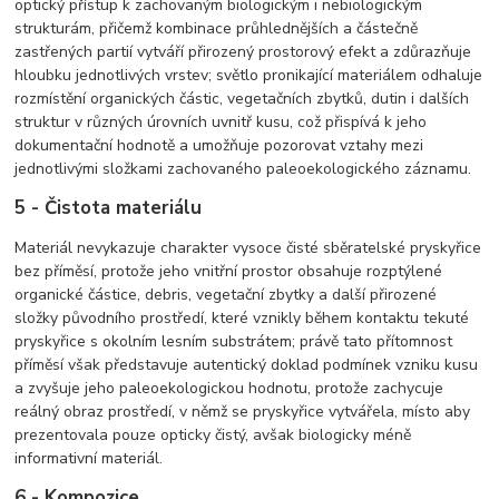
optický přístup k zachovaným biologickým i nebiologickým
strukturám, přičemž kombinace průhlednějších a částečně
zastřených partií vytváří přirozený prostorový efekt a zdůrazňuje
hloubku jednotlivých vrstev; světlo pronikající materiálem odhaluje
rozmístění organických částic, vegetačních zbytků, dutin i dalších
struktur v různých úrovních uvnitř kusu, což přispívá k jeho
dokumentační hodnotě a umožňuje pozorovat vztahy mezi
jednotlivými složkami zachovaného paleoekologického záznamu.
5 - Čistota materiálu
Materiál nevykazuje charakter vysoce čisté sběratelské pryskyřice
bez příměsí, protože jeho vnitřní prostor obsahuje rozptýlené
organické částice, debris, vegetační zbytky a další přirozené
složky původního prostředí, které vznikly během kontaktu tekuté
pryskyřice s okolním lesním substrátem; právě tato přítomnost
příměsí však představuje autentický doklad podmínek vzniku kusu
a zvyšuje jeho paleoekologickou hodnotu, protože zachycuje
reálný obraz prostředí, v němž se pryskyřice vytvářela, místo aby
prezentovala pouze opticky čistý, avšak biologicky méně
informativní materiál.
6 - Kompozice