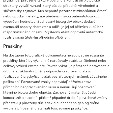
pryskyřice, přirozené textury povrchu a kontrastní biologické
struktury vytváří vzhled, který působí přírodně, věrohodně a
sběratelsky zajímavě. Kus nepoutá pozornost mimořádnou čirostí
nebo optickými efekty, ale především svou paleontologickou
výpovědní hodnotou. Zachovaný biologický objekt dodává
exempláři osobitý charakter a odlišuje jej od běžných kusů bez
rozpoznatelného obsahu. Výsledný efekt odpovídá autentické
fosilii s jasně čitelným přírodním příběhem.
Praskliny
Na dostupné fotografické dokumentaci nejsou patrné rozsáhlé
praskliny, které by významně narušovaly stabilitu, čitelnost nebo
celkový vzhled exempláře. Povrch vykazuje přirozené nerovnosti a
drobné strukturální změny odpovídající surovému stavu
fosilizované pryskyřice, avšak bez zřetelných známek závažného
poškození. Pozorované znaky odpovídají běžnému stavu
přírodního neopracovaného kusu a nenarušují pozorování
hlavního biologického objektu. Zachovaný materiál působí
kompaktně a stabilně, přičemž případné drobné povrchové změny
představují přirozený důsledek dlouhodobého geologického
vývoje a přirozeného stárnutí fosilizované pryskyřice.