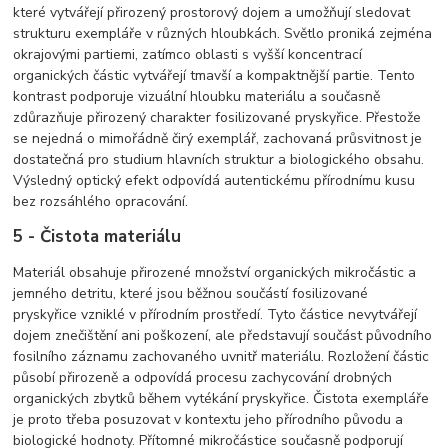
které vytvářejí přirozený prostorový dojem a umožňují sledovat
strukturu exempláře v různých hloubkách. Světlo proniká zejména
okrajovými partiemi, zatímco oblasti s vyšší koncentrací
organických částic vytvářejí tmavší a kompaktnější partie. Tento
kontrast podporuje vizuální hloubku materiálu a současně
zdůrazňuje přirozený charakter fosilizované pryskyřice. Přestože
se nejedná o mimořádně čirý exemplář, zachovaná průsvitnost je
dostatečná pro studium hlavních struktur a biologického obsahu.
Výsledný optický efekt odpovídá autentickému přírodnímu kusu
bez rozsáhlého opracování.
5 - Čistota materiálu
Materiál obsahuje přirozené množství organických mikročástic a
jemného detritu, které jsou běžnou součástí fosilizované
pryskyřice vzniklé v přírodním prostředí. Tyto částice nevytvářejí
dojem znečištění ani poškození, ale představují součást původního
fosilního záznamu zachovaného uvnitř materiálu. Rozložení částic
působí přirozeně a odpovídá procesu zachycování drobných
organických zbytků během vytékání pryskyřice. Čistota exempláře
je proto třeba posuzovat v kontextu jeho přírodního původu a
biologické hodnoty. Přítomné mikročástice současně podporují