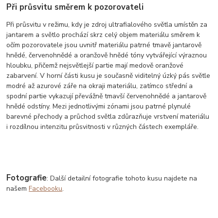
Při průsvitu směrem k pozorovateli
Při průsvitu v režimu, kdy je zdroj ultrafialového světla umístěn za
jantarem a světlo prochází skrz celý objem materiálu směrem k
očím pozorovatele jsou uvnitř materiálu patrné tmavě jantarově
hnědé, červenohnědé a oranžově hnědé tóny vytvářející výraznou
hloubku, přičemž nejsvětlejší partie mají medově oranžové
zabarvení. V horní části kusu je současně viditelný úzký pás světle
modré až azurové záře na okraji materiálu, zatímco střední a
spodní partie vykazují převážně tmavší červenohnědé a jantarově
hnědé odstíny. Mezi jednotlivými zónami jsou patrné plynulé
barevné přechody a průchod světla zdůrazňuje vrstvení materiálu
i rozdílnou intenzitu průsvitnosti v různých částech exempláře.
Fotografie
: Další detailní fotografie tohoto kusu najdete na
našem
Facebooku
.