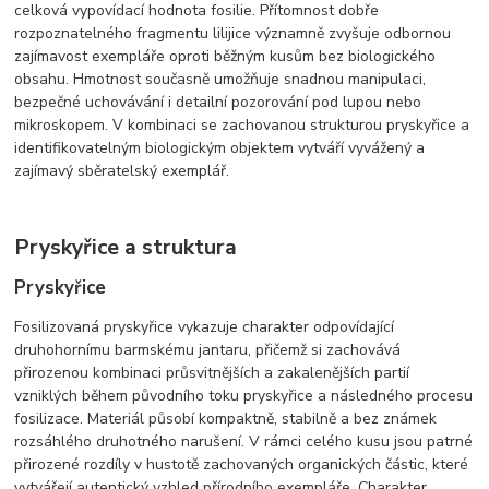
celková vypovídací hodnota fosilie. Přítomnost dobře
rozpoznatelného fragmentu lilijice významně zvyšuje odbornou
zajímavost exempláře oproti běžným kusům bez biologického
obsahu. Hmotnost současně umožňuje snadnou manipulaci,
bezpečné uchovávání i detailní pozorování pod lupou nebo
mikroskopem. V kombinaci se zachovanou strukturou pryskyřice a
identifikovatelným biologickým objektem vytváří vyvážený a
zajímavý sběratelský exemplář.
Pryskyřice a struktura
Pryskyřice
Fosilizovaná pryskyřice vykazuje charakter odpovídající
druhohornímu barmskému jantaru, přičemž si zachovává
přirozenou kombinaci průsvitnějších a zakalenějších partií
vzniklých během původního toku pryskyřice a následného procesu
fosilizace. Materiál působí kompaktně, stabilně a bez známek
rozsáhlého druhotného narušení. V rámci celého kusu jsou patrné
přirozené rozdíly v hustotě zachovaných organických částic, které
vytvářejí autentický vzhled přírodního exempláře. Charakter