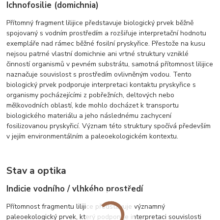
Ichnofosilie (domichnia)
Přítomný fragment lilijice představuje biologický prvek běžně
spojovaný s vodním prostředím a rozšiřuje interpretační hodnotu
exempláře nad rámec běžné fosilní pryskyřice. Přestože na kusu
nejsou patrné vlastní domichnie ani vrtné struktury vzniklé
činností organismů v pevném substrátu, samotná přítomnost lilijice
naznačuje souvislost s prostředím ovlivněným vodou. Tento
biologický prvek podporuje interpretaci kontaktu pryskyřice s
organismy pocházejícími z pobřežních, deltových nebo
mělkovodních oblastí, kde mohlo docházet k transportu
biologického materiálu a jeho následnému zachycení
fosilizovanou pryskyřicí. Význam této struktury spočívá především
v jejím environmentálním a paleoekologickém kontextu.
Stav a optika
Indicie vodního / vlhkého prostředí
Přítomnost fragmentu lilijice představuje významný
paleoekologický prvek, který podporuje interpretaci souvislosti