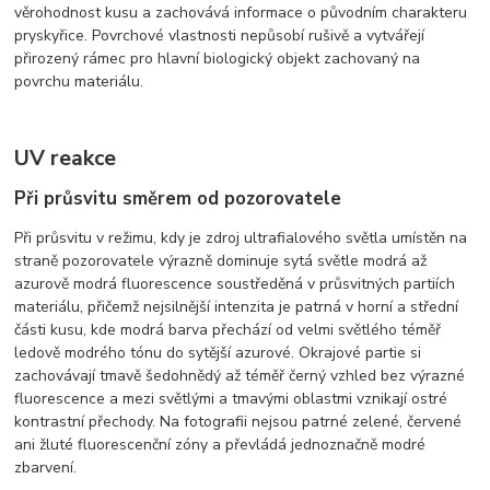
věrohodnost kusu a zachovává informace o původním charakteru
pryskyřice. Povrchové vlastnosti nepůsobí rušivě a vytvářejí
přirozený rámec pro hlavní biologický objekt zachovaný na
povrchu materiálu.
UV reakce
Při průsvitu směrem od pozorovatele
Při průsvitu v režimu, kdy je zdroj ultrafialového světla umístěn na
straně pozorovatele výrazně dominuje sytá světle modrá až
azurově modrá fluorescence soustředěná v průsvitných partiích
materiálu, přičemž nejsilnější intenzita je patrná v horní a střední
části kusu, kde modrá barva přechází od velmi světlého téměř
ledově modrého tónu do sytější azurové. Okrajové partie si
zachovávají tmavě šedohnědý až téměř černý vzhled bez výrazné
fluorescence a mezi světlými a tmavými oblastmi vznikají ostré
kontrastní přechody. Na fotografii nejsou patrné zelené, červené
ani žluté fluorescenční zóny a převládá jednoznačně modré
zbarvení.