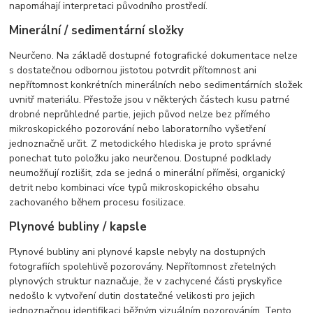
napomáhají interpretaci původního prostředí.
Minerální / sedimentární složky
Neurčeno. Na základě dostupné fotografické dokumentace nelze
s dostatečnou odbornou jistotou potvrdit přítomnost ani
nepřítomnost konkrétních minerálních nebo sedimentárních složek
uvnitř materiálu. Přestože jsou v některých částech kusu patrné
drobné neprůhledné partie, jejich původ nelze bez přímého
mikroskopického pozorování nebo laboratorního vyšetření
jednoznačně určit. Z metodického hlediska je proto správné
ponechat tuto položku jako neurčenou. Dostupné podklady
neumožňují rozlišit, zda se jedná o minerální příměsi, organický
detrit nebo kombinaci více typů mikroskopického obsahu
zachovaného během procesu fosilizace.
Plynové bubliny / kapsle
Plynové bubliny ani plynové kapsle nebyly na dostupných
fotografiích spolehlivě pozorovány. Nepřítomnost zřetelných
plynových struktur naznačuje, že v zachycené části pryskyřice
nedošlo k vytvoření dutin dostatečné velikosti pro jejich
jednoznačnou identifikaci běžným vizuálním pozorováním. Tento