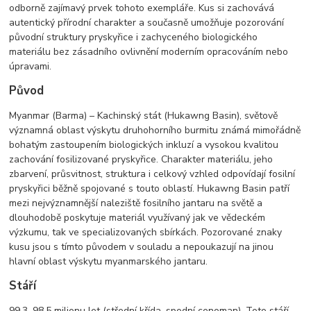
odborně zajímavý prvek tohoto exempláře. Kus si zachovává
autentický přírodní charakter a současně umožňuje pozorování
původní struktury pryskyřice i zachyceného biologického
materiálu bez zásadního ovlivnění moderním opracováním nebo
úpravami.
Původ
Myanmar (Barma) – Kachinský stát (Hukawng Basin), světově
významná oblast výskytu druhohorního burmitu známá mimořádně
bohatým zastoupením biologických inkluzí a vysokou kvalitou
zachování fosilizované pryskyřice. Charakter materiálu, jeho
zbarvení, průsvitnost, struktura i celkový vzhled odpovídají fosilní
pryskyřici běžně spojované s touto oblastí. Hukawng Basin patří
mezi nejvýznamnější naleziště fosilního jantaru na světě a
dlouhodobě poskytuje materiál využívaný jak ve vědeckém
výzkumu, tak ve specializovaných sbírkách. Pozorované znaky
kusu jsou s tímto původem v souladu a nepoukazují na jinou
hlavní oblast výskytu myanmarského jantaru.
Stáří
99,3–98,5 milionu let (střední křída, spodní cenoman). Toto stáří