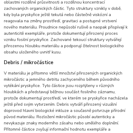
oblastmi rozdílné průsvitnosti a rozdílnou koncentrací
zachovaných organických částic. Tyto struktury vznikly v době,
kdy byla pryskyřice ještě tekutá nebo částečně viskózní a
reagovala na změny prostředí, gravitaci a postupné vrstvení
nového materiálu. Proudnice nepůsobí rušivě a naopak přispívají k
autenticitě exempláře, protože dokumentují přirozený proces
vzniku fosilní pryskyřice. Zachované tekoucí struktury vytvářejí
přirozenou hloubku materiálu a podporují čitelnost biologického
obsahu uloženého uvnitř kusu.
Debris / mikročástice
V materiálu je přítomno větší množství přirozených organických
mikročástic a jemného detritu zachyceného během původního
vytékání pryskyřice. Tyto částice jsou rozptýleny v různých
hloubkách a představují běžnou součást fosilního záznamu,
protože dokumentují prostředí, ve kterém se pryskyřice nacházela
ještě před svým vytvrzením. Debris vytváří přirozený vizuální
doprovod hlavní biologické inkluze a současně potvrzuje přírodní
původ materiálu. Rozložení mikročástic působí autenticky a
nevykazuje znaky moderního zásahu nebo umělého doplnění.
Přítomné částice zvyšují informační hodnotu exempláře a