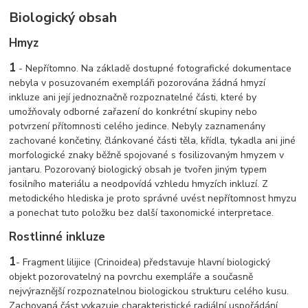
Biologický obsah
Hmyz
1
- Nepřítomno. Na základě dostupné fotografické dokumentace
nebyla v posuzovaném exempláři pozorována žádná hmyzí
inkluze ani její jednoznačně rozpoznatelné části, které by
umožňovaly odborné zařazení do konkrétní skupiny nebo
potvrzení přítomnosti celého jedince. Nebyly zaznamenány
zachované končetiny, článkované části těla, křídla, tykadla ani jiné
morfologické znaky běžně spojované s fosilizovaným hmyzem v
jantaru. Pozorovaný biologický obsah je tvořen jiným typem
fosilního materiálu a neodpovídá vzhledu hmyzích inkluzí. Z
metodického hlediska je proto správné uvést nepřítomnost hmyzu
a ponechat tuto položku bez další taxonomické interpretace.
Rostlinné inkluze
1
- Fragment lilijice (Crinoidea) představuje hlavní biologický
objekt pozorovatelný na povrchu exempláře a současně
nejvýraznější rozpoznatelnou biologickou strukturu celého kusu.
Zachovaná část vykazuje charakteristické radiální uspořádání