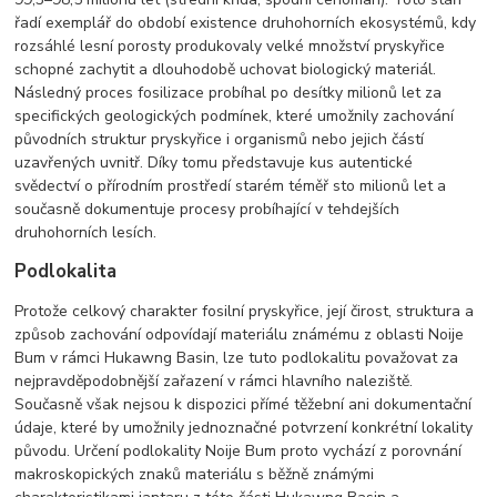
řadí exemplář do období existence druhohorních ekosystémů, kdy
rozsáhlé lesní porosty produkovaly velké množství pryskyřice
schopné zachytit a dlouhodobě uchovat biologický materiál.
Následný proces fosilizace probíhal po desítky milionů let za
specifických geologických podmínek, které umožnily zachování
původních struktur pryskyřice i organismů nebo jejich částí
uzavřených uvnitř. Díky tomu představuje kus autentické
svědectví o přírodním prostředí starém téměř sto milionů let a
současně dokumentuje procesy probíhající v tehdejších
druhohorních lesích.
Podlokalita
Protože celkový charakter fosilní pryskyřice, její čirost, struktura a
způsob zachování odpovídají materiálu známému z oblasti Noije
Bum v rámci Hukawng Basin, lze tuto podlokalitu považovat za
nejpravděpodobnější zařazení v rámci hlavního naleziště.
Současně však nejsou k dispozici přímé těžební ani dokumentační
údaje, které by umožnily jednoznačné potvrzení konkrétní lokality
původu. Určení podlokality Noije Bum proto vychází z porovnání
makroskopických znaků materiálu s běžně známými