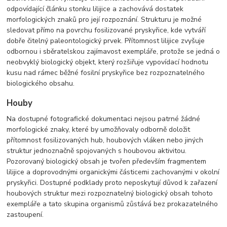
odpovídající článku stonku lilijice a zachovává dostatek
morfologických znaků pro její rozpoznání. Strukturu je možné
sledovat přímo na povrchu fosilizované pryskyřice, kde vytváří
dobře čitelný paleontologický prvek. Přítomnost lilijice zvyšuje
odbornou i sběratelskou zajímavost exempláře, protože se jedná o
neobvyklý biologický objekt, který rozšiřuje vypovídací hodnotu
kusu nad rámec běžné fosilní pryskyřice bez rozpoznatelného
biologického obsahu.
Houby
Na dostupné fotografické dokumentaci nejsou patrné žádné
morfologické znaky, které by umožňovaly odborně doložit
přítomnost fosilizovaných hub, houbových vláken nebo jiných
struktur jednoznačně spojovaných s houbovou aktivitou.
Pozorovaný biologický obsah je tvořen především fragmentem
lilijice a doprovodnými organickými částicemi zachovanými v okolní
pryskyřici. Dostupné podklady proto neposkytují důvod k zařazení
houbových struktur mezi rozpoznatelný biologický obsah tohoto
exempláře a tato skupina organismů zůstává bez prokazatelného
zastoupení.