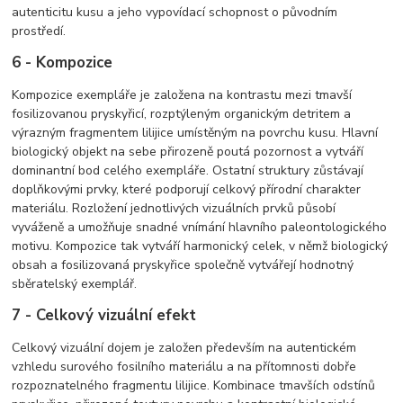
autenticitu kusu a jeho vypovídací schopnost o původním
prostředí.
6 - Kompozice
Kompozice exempláře je založena na kontrastu mezi tmavší
fosilizovanou pryskyřicí, rozptýleným organickým detritem a
výrazným fragmentem lilijice umístěným na povrchu kusu. Hlavní
biologický objekt na sebe přirozeně poutá pozornost a vytváří
dominantní bod celého exempláře. Ostatní struktury zůstávají
doplňkovými prvky, které podporují celkový přírodní charakter
materiálu. Rozložení jednotlivých vizuálních prvků působí
vyváženě a umožňuje snadné vnímání hlavního paleontologického
motivu. Kompozice tak vytváří harmonický celek, v němž biologický
obsah a fosilizovaná pryskyřice společně vytvářejí hodnotný
sběratelský exemplář.
7 - Celkový vizuální efekt
Celkový vizuální dojem je založen především na autentickém
vzhledu surového fosilního materiálu a na přítomnosti dobře
rozpoznatelného fragmentu lilijice. Kombinace tmavších odstínů