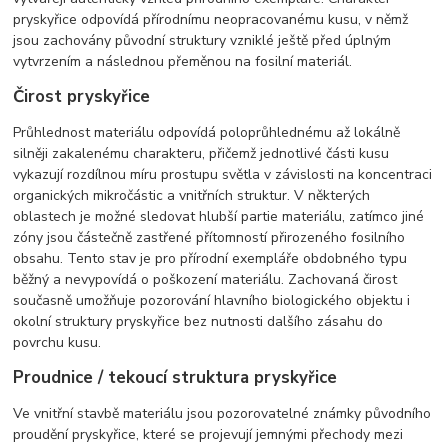
pryskyřice odpovídá přírodnímu neopracovanému kusu, v němž
jsou zachovány původní struktury vzniklé ještě před úplným
vytvrzením a následnou přeměnou na fosilní materiál.
Čirost pryskyřice
Průhlednost materiálu odpovídá poloprůhlednému až lokálně
silněji zakalenému charakteru, přičemž jednotlivé části kusu
vykazují rozdílnou míru prostupu světla v závislosti na koncentraci
organických mikročástic a vnitřních struktur. V některých
oblastech je možné sledovat hlubší partie materiálu, zatímco jiné
zóny jsou částečně zastřené přítomností přirozeného fosilního
obsahu. Tento stav je pro přírodní exempláře obdobného typu
běžný a nevypovídá o poškození materiálu. Zachovaná čirost
současně umožňuje pozorování hlavního biologického objektu i
okolní struktury pryskyřice bez nutnosti dalšího zásahu do
povrchu kusu.
Proudnice / tekoucí struktura pryskyřice
Ve vnitřní stavbě materiálu jsou pozorovatelné známky původního
proudění pryskyřice, které se projevují jemnými přechody mezi