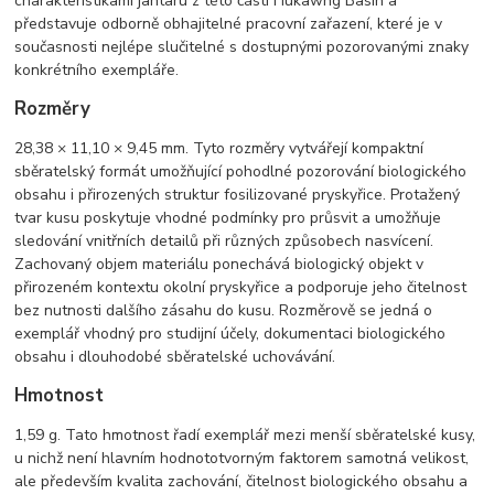
charakteristikami jantaru z této části Hukawng Basin a
představuje odborně obhajitelné pracovní zařazení, které je v
současnosti nejlépe slučitelné s dostupnými pozorovanými znaky
konkrétního exempláře.
Rozměry
28,38 × 11,10 × 9,45 mm. Tyto rozměry vytvářejí kompaktní
sběratelský formát umožňující pohodlné pozorování biologického
obsahu i přirozených struktur fosilizované pryskyřice. Protažený
tvar kusu poskytuje vhodné podmínky pro průsvit a umožňuje
sledování vnitřních detailů při různých způsobech nasvícení.
Zachovaný objem materiálu ponechává biologický objekt v
přirozeném kontextu okolní pryskyřice a podporuje jeho čitelnost
bez nutnosti dalšího zásahu do kusu. Rozměrově se jedná o
exemplář vhodný pro studijní účely, dokumentaci biologického
obsahu i dlouhodobé sběratelské uchovávání.
Hmotnost
1,59 g. Tato hmotnost řadí exemplář mezi menší sběratelské kusy,
u nichž není hlavním hodnototvorným faktorem samotná velikost,
ale především kvalita zachování, čitelnost biologického obsahu a