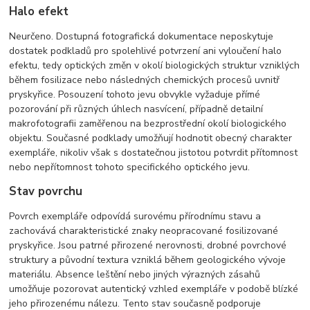
Halo efekt
Neurčeno. Dostupná fotografická dokumentace neposkytuje
dostatek podkladů pro spolehlivé potvrzení ani vyloučení halo
efektu, tedy optických změn v okolí biologických struktur vzniklých
během fosilizace nebo následných chemických procesů uvnitř
pryskyřice. Posouzení tohoto jevu obvykle vyžaduje přímé
pozorování při různých úhlech nasvícení, případně detailní
makrofotografii zaměřenou na bezprostřední okolí biologického
objektu. Současné podklady umožňují hodnotit obecný charakter
exempláře, nikoliv však s dostatečnou jistotou potvrdit přítomnost
nebo nepřítomnost tohoto specifického optického jevu.
Stav povrchu
Povrch exempláře odpovídá surovému přírodnímu stavu a
zachovává charakteristické znaky neopracované fosilizované
pryskyřice. Jsou patrné přirozené nerovnosti, drobné povrchové
struktury a původní textura vzniklá během geologického vývoje
materiálu. Absence leštění nebo jiných výrazných zásahů
umožňuje pozorovat autentický vzhled exempláře v podobě blízké
jeho přirozenému nálezu. Tento stav současně podporuje