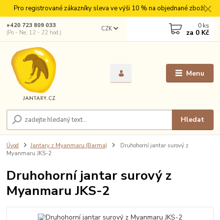
Pro registrované zákazníky sleva ve výši 10 % na objednané zboží.
0
ks
+420 723 809 033
CZK
za
0 Kč
(Po - Ne, 12 - 22 hod.)
Menu
Hledat
Úvod
Jantary z Myanmaru (Barma)
Druhohorní jantar surový z
Myanmaru JKS-2
Druhohorní jantar surový z
Myanmaru JKS-2