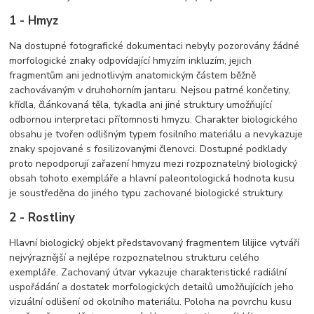
1 - Hmyz
Na dostupné fotografické dokumentaci nebyly pozorovány žádné
morfologické znaky odpovídající hmyzím inkluzím, jejich
fragmentům ani jednotlivým anatomickým částem běžně
zachovávaným v druhohorním jantaru. Nejsou patrné končetiny,
křídla, článkovaná těla, tykadla ani jiné struktury umožňující
odbornou interpretaci přítomnosti hmyzu. Charakter biologického
obsahu je tvořen odlišným typem fosilního materiálu a nevykazuje
znaky spojované s fosilizovanými členovci. Dostupné podklady
proto nepodporují zařazení hmyzu mezi rozpoznatelný biologický
obsah tohoto exempláře a hlavní paleontologická hodnota kusu
je soustředěna do jiného typu zachované biologické struktury.
2 - Rostliny
Hlavní biologický objekt představovaný fragmentem lilijice vytváří
nejvýraznější a nejlépe rozpoznatelnou strukturu celého
exempláře. Zachovaný útvar vykazuje charakteristické radiální
uspořádání a dostatek morfologických detailů umožňujících jeho
vizuální odlišení od okolního materiálu. Poloha na povrchu kusu