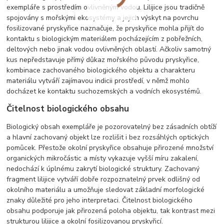
exempláře s prostředím ovlivněným vodou. Lilijice jsou tradičně
spojovány s mořskými ekosystémy a jejich výskyt na povrchu
fosilizované pryskyřice naznačuje, že pryskyřice mohla přijít do
kontaktu s biologickým materiálem pocházejícím z pobřežních,
deltových nebo jinak vodou ovlivněných oblastí. Ačkoliv samotný
kus nepředstavuje přímý důkaz mořského původu pryskyřice,
kombinace zachovaného biologického objektu a charakteru
materiálu vytváří zajímavou indicii prostředí, v němž mohlo
docházet ke kontaktu suchozemských a vodních ekosystémů.
Čitelnost biologického obsahu
Biologický obsah exempláře je pozorovatelný bez zásadních obtíží
a hlavní zachovaný objekt lze rozlišit i bez rozsáhlých optických
pomůcek. Přestože okolní pryskyřice obsahuje přirozené množství
organických mikročástic a místy vykazuje vyšší míru zakalení,
nedochází k úplnému zakrytí biologické struktury. Zachovaný
fragment lilijice vytváří dobře rozpoznatelný prvek odlišný od
okolního materiálu a umožňuje sledovat základní morfologické
znaky důležité pro jeho interpretaci. Čitelnost biologického
obsahu podporuje jak přirozená poloha objektu, tak kontrast mezi
strukturou lilijice a okolní fosilizovanou pryskyřicí.