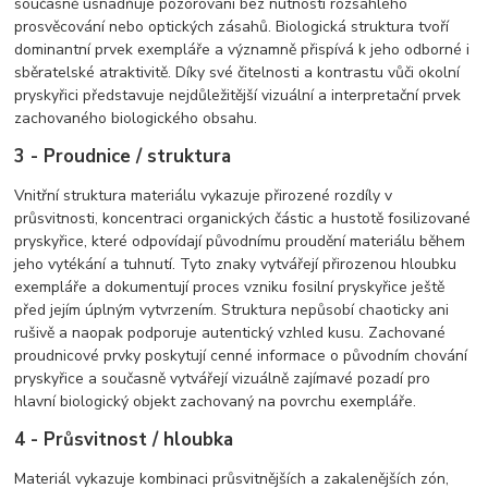
současně usnadňuje pozorování bez nutnosti rozsáhlého
prosvěcování nebo optických zásahů. Biologická struktura tvoří
dominantní prvek exempláře a významně přispívá k jeho odborné i
sběratelské atraktivitě. Díky své čitelnosti a kontrastu vůči okolní
pryskyřici představuje nejdůležitější vizuální a interpretační prvek
zachovaného biologického obsahu.
3 - Proudnice / struktura
Vnitřní struktura materiálu vykazuje přirozené rozdíly v
průsvitnosti, koncentraci organických částic a hustotě fosilizované
pryskyřice, které odpovídají původnímu proudění materiálu během
jeho vytékání a tuhnutí. Tyto znaky vytvářejí přirozenou hloubku
exempláře a dokumentují proces vzniku fosilní pryskyřice ještě
před jejím úplným vytvrzením. Struktura nepůsobí chaoticky ani
rušivě a naopak podporuje autentický vzhled kusu. Zachované
proudnicové prvky poskytují cenné informace o původním chování
pryskyřice a současně vytvářejí vizuálně zajímavé pozadí pro
hlavní biologický objekt zachovaný na povrchu exempláře.
4 - Průsvitnost / hloubka
Materiál vykazuje kombinaci průsvitnějších a zakalenějších zón,