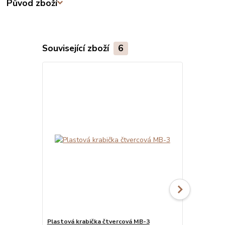
Původ zboží
Související zboží
6
Plastová krabička čtvercová MB-3
Plastová kr