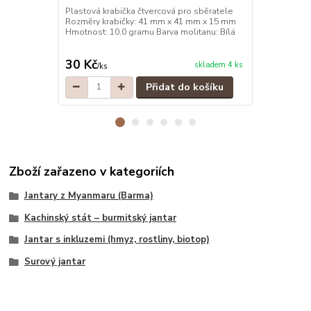
Plastová krabička čtvercová pro sběratele
Plastová kra
Rozměry krabičky: 41 mm x 41 mm x 15 mm
Rozměry kra
Hmotnost: 10.0 gramu Barva molitanu: Bílá
Hmotnost: 10
30 Kč
30 Kč
skladem 4 ks
/
ks
/
ks
Přidat do košíku
Zboží zařazeno v kategoriích
Jantary z Myanmaru (Barma)
Kachinský stát – burmitský jantar
Jantar s inkluzemi (hmyz, rostliny, biotop)
Surový jantar