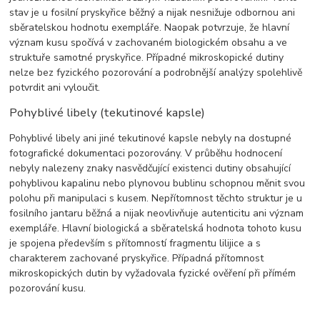
stav je u fosilní pryskyřice běžný a nijak nesnižuje odbornou ani
sběratelskou hodnotu exempláře. Naopak potvrzuje, že hlavní
význam kusu spočívá v zachovaném biologickém obsahu a ve
struktuře samotné pryskyřice. Případné mikroskopické dutiny
nelze bez fyzického pozorování a podrobnější analýzy spolehlivě
potvrdit ani vyloučit.
Pohyblivé libely (tekutinové kapsle)
Pohyblivé libely ani jiné tekutinové kapsle nebyly na dostupné
fotografické dokumentaci pozorovány. V průběhu hodnocení
nebyly nalezeny znaky nasvědčující existenci dutiny obsahující
pohyblivou kapalinu nebo plynovou bublinu schopnou měnit svou
polohu při manipulaci s kusem. Nepřítomnost těchto struktur je u
fosilního jantaru běžná a nijak neovlivňuje autenticitu ani význam
exempláře. Hlavní biologická a sběratelská hodnota tohoto kusu
je spojena především s přítomností fragmentu lilijice a s
charakterem zachované pryskyřice. Případná přítomnost
mikroskopických dutin by vyžadovala fyzické ověření při přímém
pozorování kusu.