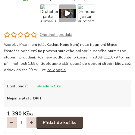
Ohodnotit produkt
Vzorek z Myanmaru (stát Kachin, Noije Bum) nese fragment lilijice
částečně odhalený na povrchu surového poloprůhledného burmitu se
stopami proudění. Rozměry podlouhlého kusu činí 28,38×11,10×9,45 mm
při hmotnosti 1,59 g. Geologické stáří spadá do období střední křídy, což
odpovídá cca 99 mil. let.
celý popis
Dostupnost
skladem 1 ks
Nejsme plátci DPH
1 390 Kč
/
ks
Přidat do košíku