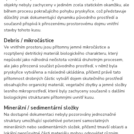
objekty nebyly zachyceny v jediném zcela statickém okamžiku, ale
během procesu pokračujícího pohybu pryskyřice, což představuje
důležitý znak dokumentující dynamiku původního prostředí a
současně přispívá k přirozenému prostorovému dojmu vnitřní
stavby tohoto kusu.
Debris / mikročástice
Ve vnitřním prostoru jsou přítomny jemné mikročástice a
rozptýlený detritický materiál biologického charakteru, který
nepůsobí jako náhodná nečistota vzniklá druhotným procesem,
ale jako přirozená součást původního prostředí, v němž byla
pryskyřice vytvářena a následně ukládána, přičemž právě tato
přítomnost drobných částic vytváří dojem skutečného prostředí
obsahujícího organický materiál, vegetační zbytky a jemné složky
lesního mikroprostředí, které byly zachyceny současně s dalšími
biologickými strukturami přítomnými uvnitř kusu.
Minerální / sedimentární složky
Na dostupné dokumentaci nebyly pozorovány jednoznačné
struktury umožňující spolehlivé potvrzení samostatných
minerálních nebo sedimentárních složek, přičemž tmavší oblasti a
lokální neprůsvitné části materiálu mohou odpovídat různým