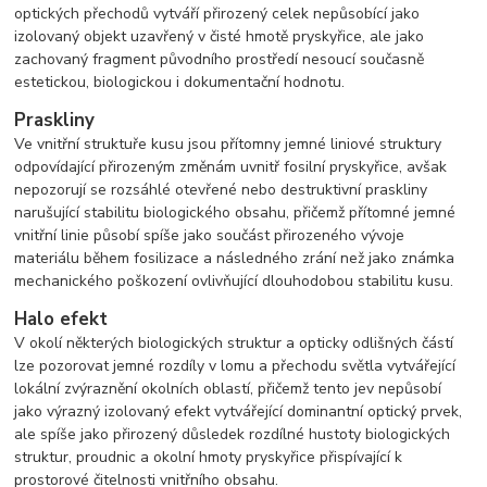
optických přechodů vytváří přirozený celek nepůsobící jako
izolovaný objekt uzavřený v čisté hmotě pryskyřice, ale jako
zachovaný fragment původního prostředí nesoucí současně
estetickou, biologickou i dokumentační hodnotu.
Praskliny
Ve vnitřní struktuře kusu jsou přítomny jemné liniové struktury
odpovídající přirozeným změnám uvnitř fosilní pryskyřice, avšak
nepozorují se rozsáhlé otevřené nebo destruktivní praskliny
narušující stabilitu biologického obsahu, přičemž přítomné jemné
vnitřní linie působí spíše jako součást přirozeného vývoje
materiálu během fosilizace a následného zrání než jako známka
mechanického poškození ovlivňující dlouhodobou stabilitu kusu.
Halo efekt
V okolí některých biologických struktur a opticky odlišných částí
lze pozorovat jemné rozdíly v lomu a přechodu světla vytvářející
lokální zvýraznění okolních oblastí, přičemž tento jev nepůsobí
jako výrazný izolovaný efekt vytvářející dominantní optický prvek,
ale spíše jako přirozený důsledek rozdílné hustoty biologických
struktur, proudnic a okolní hmoty pryskyřice přispívající k
prostorové čitelnosti vnitřního obsahu.