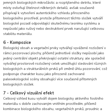
jemných biologických mikročástic a rozptýleného detritu, které
místy ovlivňují čitelnost některých detailů, avšak současně
přispívají k vytvoření autentického vzhledu přirozeného
biologického prostředí, protože přítomnost těchto složek vytváří
biologické pozadí odpovídající skutečnému lesnímu systému a
nepůsobí jako rušivý nebo destruktivní prvek narušující celkovou
stabilitu materiálu.
6 - Kompozice
Biologický obsah a vegetační prvky vytvářejí vyvážené rozložení v
rámci pozorovací plochy, přičemž jednotlivé složky nepůsobí jako
jediný centrální objekt překrývající ostatní struktury, ale společně
vytvářejí prostorově rozložený celek umožňující sledování různých
biologických a strukturálních prvků při změně úhlu pozorování, což
podporuje charakter kusu jako přirozeně zachované
paleoekologické scény obsahující více současně přítomných
biologických složek.
7 - Celkový vizuální efekt
Celkový vzhled kusu vytváří dojem biologicky aktivního fosilního
materiálu s dobře zachovaným vnitřním prostředím, přičemž
kombinace biologického obsahu, vegetačních prvků, proudnic a