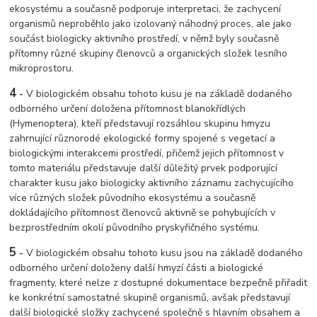
ekosystému a současně podporuje interpretaci, že zachycení
organismů neproběhlo jako izolovaný náhodný proces, ale jako
součást biologicky aktivního prostředí, v němž byly současně
přítomny různé skupiny členovců a organických složek lesního
mikroprostoru.
4
-
V biologickém obsahu tohoto kusu je na základě dodaného
odborného určení doložena přítomnost blanokřídlých
(Hymenoptera), kteří představují rozsáhlou skupinu hmyzu
zahrnující různorodé ekologické formy spojené s vegetací a
biologickými interakcemi prostředí, přičemž jejich přítomnost v
tomto materiálu představuje další důležitý prvek podporující
charakter kusu jako biologicky aktivního záznamu zachycujícího
více různých složek původního ekosystému a současně
dokládajícího přítomnost členovců aktivně se pohybujících v
bezprostředním okolí původního pryskyřičného systému.
5
-
V biologickém obsahu tohoto kusu jsou na základě dodaného
odborného určení doloženy další hmyzí části a biologické
fragmenty, které nelze z dostupné dokumentace bezpečně přiřadit
ke konkrétní samostatné skupině organismů, avšak představují
další biologické složky zachycené společně s hlavním obsahem a