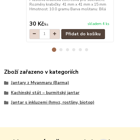
Rozměry krabičky: 41 mm x 41 mm x 15 mm
Rozměry kra
Hmotnost: 10.0 gramu Barva molitanu: Bílá
Hmotnost: 10
30 Kč
30 Kč
skladem 4 ks
/
ks
/
ks
Přidat do košíku
Zboží zařazeno v kategoriích
Jantary z Myanmaru (Barma)
Kachinský stát – burmitský jantar
Jantar s inkluzemi (hmyz, rostliny, biotop)