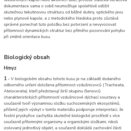
dokumentace sama o sobě neumožňuje spolehlivě odlišit
skutečnou tekutinovou strukturu od běžné dutiny, optického jevu
nebo plynové kapsle, a z metodického hlediska proto zůstává
správné ponechat tuto položku bez potvrzení a nevyvozovat
přítomnost dynamických struktur bez přímého pozorování pohybu
při změně orientace kusu.
Biologický obsah
Hmyz
1
-
V biologickém obsahu tohoto kusu je na základě dodaného
odborného určení doložena přítomnost vzdušnicovců (Tracheata,
Atelocerata), kteří představují širší skupinu členovců
charakteristických přítomností vzdušnicové dýchací soustavy a
současně tvoří významnou složku suchozemských ekosystémů,
přičemž jejich výskyt v tomto materiálu podporuje interpretaci, že
fosilní pryskyřice zachytila skutečné biologické prostředí s více
současně přítomnými organismy a organickými složkami, nikoli
izolovaný jednotlivý objekt, a současně dokládá zachování části