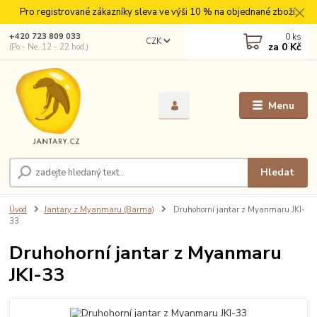
Pro registrované zákazníky sleva ve výši 10 % na objednané zboží.
0
ks
+420 723 809 033
CZK
za
0 Kč
(Po - Ne, 12 - 22 hod.)
Menu
Hledat
Úvod
Jantary z Myanmaru (Barma)
Druhohorní jantar z Myanmaru JKI-
33
Druhohorní jantar z Myanmaru
JKI-33