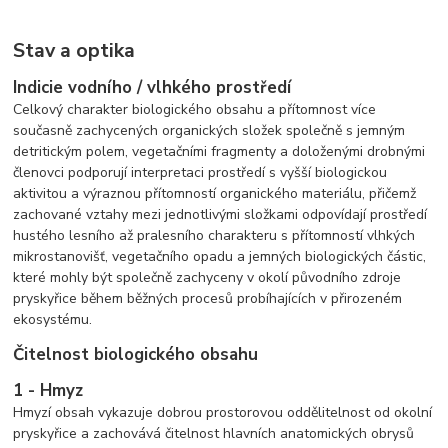
Stav a optika
Indicie vodního / vlhkého prostředí
Celkový charakter biologického obsahu a přítomnost více
současně zachycených organických složek společně s jemným
detritickým polem, vegetačními fragmenty a doloženými drobnými
členovci podporují interpretaci prostředí s vyšší biologickou
aktivitou a výraznou přítomností organického materiálu, přičemž
zachované vztahy mezi jednotlivými složkami odpovídají prostředí
hustého lesního až pralesního charakteru s přítomností vlhkých
mikrostanovišť, vegetačního opadu a jemných biologických částic,
které mohly být společně zachyceny v okolí původního zdroje
pryskyřice během běžných procesů probíhajících v přirozeném
ekosystému.
Čitelnost biologického obsahu
1 - Hmyz
Hmyzí obsah vykazuje dobrou prostorovou oddělitelnost od okolní
pryskyřice a zachovává čitelnost hlavních anatomických obrysů