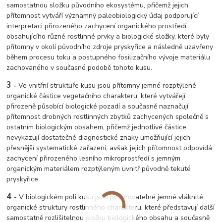
samostatnou složku původního ekosystému, přičemž jejich
přítomnost vytváří významný paleobiologický údaj podporující
interpretaci přirozeného zachycení organického prostředí
obsahujícího různé rostlinné prvky a biologické složky, které byly
přítomny v okolí původního zdroje pryskyřice a následně uzavřeny
během procesu toku a postupného fosilizačního vývoje materiálu
zachovaného v současné podobě tohoto kusu.
3
-
Ve vnitřní struktuře kusu jsou přítomny jemné rozptýlené
organické částice vegetačního charakteru, které vytvářejí
přirozeně působící biologické pozadí a současně naznačují
přítomnost drobných rostlinných zbytků zachycených společně s
ostatním biologickým obsahem, přičemž jednotlivé částice
nevykazují dostatečné diagnostické znaky umožňující jejich
přesnější systematické zařazení, avšak jejich přítomnost odpovídá
zachycení přirozeného lesního mikroprostředí s jemným
organickým materiálem rozptýleným uvnitř původně tekuté
pryskyřice.
4
-
V biologickém poli kusu jsou pozorovatelné jemné vláknité
organické struktury rostlinného charakteru, které představují další
samostatně rozlišitelnou složku biologického obsahu a současně