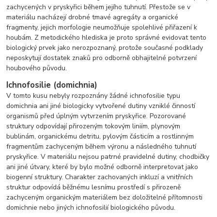
zachycených v pryskyřici během jejího tuhnutí. Přestože se v
materiálu nacházejí drobné tmavé agregáty a organické
fragmenty, jejich morfologie neumožňuje spolehlivé přiřazení k
houbám. Z metodického hlediska je proto správné evidovat tento
biologický prvek jako nerozpoznaný, protože současné podklady
neposkytují dostatek znaků pro odborně obhajitelné potvrzení
houbového původu.
Ichnofosilie (domichnia)
V tomto kusu nebyly rozpoznány žádné ichnofosilie typu
domichnia ani jiné biologicky vytvořené dutiny vzniklé činností
organismů před úplným vytvrzením pryskyřice. Pozorované
struktury odpovídají přirozeným tokovým liniím, plynovým
bublinám, organickému detritu, pylovým částicím a rostlinným
fragmentům zachyceným během výronu a následného tuhnutí
pryskyřice. V materiálu nejsou patrné pravidelné dutiny, chodbičky
ani jiné útvary, které by bylo možné odborně interpretovat jako
biogenní struktury. Charakter zachovaných inkluzí a vnitřních
struktur odpovídá běžnému lesnímu prostředí s přirozeně
zachyceným organickým materiálem bez doložitelné přítomnosti
domichnie nebo jiných ichnofosilií biologického původu.