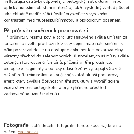
nefluorující ostrůvky odpovídající biologickým strukturám nebo
opticky hustším oblastem materiálu, takže výsledný vzhled působí
jako chladně modře zářící fosilní pryskyřice s výrazným
kontrastem mezi fluoreskující hmotou a biologickým obsahem.
Při průsvitu směrem k pozorovateli
Při průsvitu v režimu, kdy je zdroj ultrafialového světla umístěn za
jantarem a světlo prochází skrz celý objem materiálu směrem k
očím pozorovatele, je na dostupné dokumentaci pozorovatelný
výrazný přechod do zelenomodrých, žlutozelených až místy světle
zelených fluorescenčních tónů, přičemž vnitřní proudnice,
biologické fragmenty a opticky odlišné zóny vystupují výrazněji
než při reflexním režimu a současně vzniká hlubší prostorový
efekt, který zvyšuje čitelnost vnitřní struktury a vytváří dojem
vícevrstevného biologického a pryskyřičného prostředí
zachovaného uvnitř materiálu.
Fotografie
: Další detailní fotografie tohoto kusu najdete na
našem
Facebooku
.