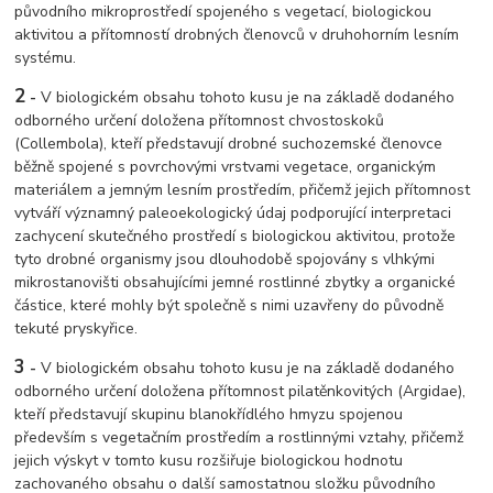
původního mikroprostředí spojeného s vegetací, biologickou
aktivitou a přítomností drobných členovců v druhohorním lesním
systému.
2
-
V biologickém obsahu tohoto kusu je na základě dodaného
odborného určení doložena přítomnost chvostoskoků
(Collembola), kteří představují drobné suchozemské členovce
běžně spojené s povrchovými vrstvami vegetace, organickým
materiálem a jemným lesním prostředím, přičemž jejich přítomnost
vytváří významný paleoekologický údaj podporující interpretaci
zachycení skutečného prostředí s biologickou aktivitou, protože
tyto drobné organismy jsou dlouhodobě spojovány s vlhkými
mikrostanovišti obsahujícími jemné rostlinné zbytky a organické
částice, které mohly být společně s nimi uzavřeny do původně
tekuté pryskyřice.
3
-
V biologickém obsahu tohoto kusu je na základě dodaného
odborného určení doložena přítomnost pilatěnkovitých (Argidae),
kteří představují skupinu blanokřídlého hmyzu spojenou
především s vegetačním prostředím a rostlinnými vztahy, přičemž
jejich výskyt v tomto kusu rozšiřuje biologickou hodnotu
zachovaného obsahu o další samostatnou složku původního