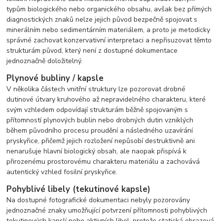
typům biologického nebo organického obsahu, avšak bez přímých
diagnostických znaků nelze jejich původ bezpečně spojovat s
minerálním nebo sedimentárním materiálem, a proto je metodicky
správné zachovat konzervativní interpretaci a nepřisuzovat těmto
strukturám původ, který není z dostupné dokumentace
jednoznačně doložitelný.
Plynové bubliny / kapsle
V několika částech vnitřní struktury lze pozorovat drobné
dutinové útvary kruhového až nepravidelného charakteru, které
svým vzhledem odpovídají strukturám běžně spojovaným s
přítomností plynových bublin nebo drobných dutin vzniklých
během původního procesu proudění a následného uzavírání
pryskyřice, přičemž jejich rozložení nepůsobí destruktivně ani
nenarušuje hlavní biologický obsah, ale naopak přispívá k
přirozenému prostorovému charakteru materiálu a zachovává
autentický vzhled fosilní pryskyřice.
Pohyblivé libely (tekutinové kapsle)
Na dostupné fotografické dokumentaci nebyly pozorovány
jednoznačné znaky umožňující potvrzení přítomnosti pohyblivých
tekutinových kapslí nebo aktivních libel, protože statická obrazová