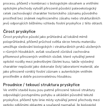
procesu, přičemž v kombinaci s biologickým obsahem a vnitřními
optickými přechody vytváří přirozeně působící paleoekologický
celek zachovávající charakter historického záznamu původního
prostředí bez známek nepřirozeného zásahu nebo strukturálních
jevů odporujících běžnému vzhledu fosilní pryskyřice z této oblasti.
Čirost pryskyřice
Čirost pryskyřice působí jako průhledná až lokálně mírně
poloprůhledná, přičemž průchod světla skrze hmotu materiálu
umožňuje sledování biologických i strukturálních prvků uložených
v různých hloubkách, avšak současně zůstává zachována
přítomnost přirozených vnitřních složek, které vytvářejí jemné
optické rozdíly mezi jednotlivými částmi kusu, takže výsledný
charakter nepůsobí jako dokonale čistý laboratorní materiál, ale
jako přirozeně vzniklý fosilní záznam s autentickým vnitřním
prostředím a dobře pozorovatelnou hloubkou.
Proudnice / tekoucí struktura pryskyřice
Ve vnitřní stavbě kusu jsou patrné přirozené tokové struktury
odpovídající postupnému pohybu a ukládání původně tekuté
pryskyřice, přičemž tyto linie místy vytvářejí jemné přechody mezi
opticky odlišnými oblastmi a současně naznačují, že biologické