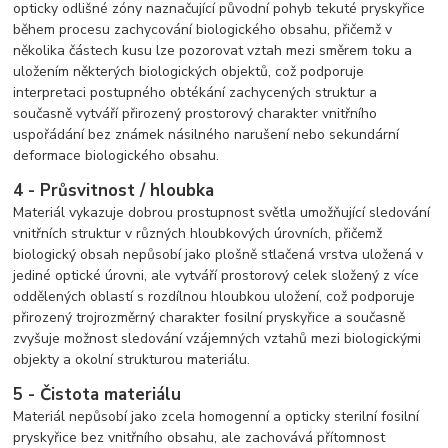
opticky odlišné zóny naznačující původní pohyb tekuté pryskyřice
během procesu zachycování biologického obsahu, přičemž v
několika částech kusu lze pozorovat vztah mezi směrem toku a
uložením některých biologických objektů, což podporuje
interpretaci postupného obtékání zachycených struktur a
současně vytváří přirozený prostorový charakter vnitřního
uspořádání bez známek násilného narušení nebo sekundární
deformace biologického obsahu.
4 - Průsvitnost / hloubka
Materiál vykazuje dobrou prostupnost světla umožňující sledování
vnitřních struktur v různých hloubkových úrovních, přičemž
biologický obsah nepůsobí jako plošně stlačená vrstva uložená v
jediné optické úrovni, ale vytváří prostorový celek složený z více
oddělených oblastí s rozdílnou hloubkou uložení, což podporuje
přirozený trojrozměrný charakter fosilní pryskyřice a současně
zvyšuje možnost sledování vzájemných vztahů mezi biologickými
objekty a okolní strukturou materiálu.
5 - Čistota materiálu
Materiál nepůsobí jako zcela homogenní a opticky sterilní fosilní
pryskyřice bez vnitřního obsahu, ale zachovává přítomnost