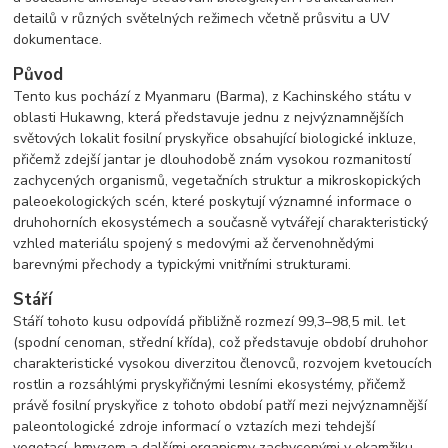
detailů v různých světelných režimech včetně průsvitu a UV
dokumentace.
Původ
Tento kus pochází z Myanmaru (Barma), z Kachinského státu v
oblasti Hukawng, která představuje jednu z nejvýznamnějších
světových lokalit fosilní pryskyřice obsahující biologické inkluze,
přičemž zdejší jantar je dlouhodobě znám vysokou rozmanitostí
zachycených organismů, vegetačních struktur a mikroskopických
paleoekologických scén, které poskytují významné informace o
druhohorních ekosystémech a současně vytvářejí charakteristický
vzhled materiálu spojený s medovými až červenohnědými
barevnými přechody a typickými vnitřními strukturami.
Stáří
Stáří tohoto kusu odpovídá přibližně rozmezí 99,3–98,5 mil. let
(spodní cenoman, střední křída), což představuje období druhohor
charakteristické vysokou diverzitou členovců, rozvojem kvetoucích
rostlin a rozsáhlými pryskyřičnými lesními ekosystémy, přičemž
právě fosilní pryskyřice z tohoto období patří mezi nejvýznamnější
paleontologické zdroje informací o vztazích mezi tehdejší
vegetací, hmyzem a dalšími organismy zachycenými v okamžiku