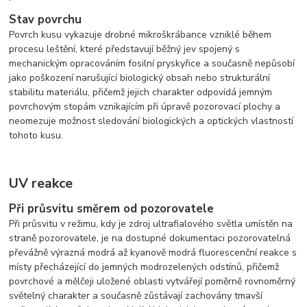
Stav povrchu
Povrch kusu vykazuje drobné mikroškrábance vzniklé během
procesu leštění, které představují běžný jev spojený s
mechanickým opracováním fosilní pryskyřice a současně nepůsobí
jako poškození narušující biologický obsah nebo strukturální
stabilitu materiálu, přičemž jejich charakter odpovídá jemným
povrchovým stopám vznikajícím při úpravě pozorovací plochy a
neomezuje možnost sledování biologických a optických vlastností
tohoto kusu.
UV reakce
Při průsvitu směrem od pozorovatele
Při průsvitu v režimu, kdy je zdroj ultrafialového světla umístěn na
straně pozorovatele, je na dostupné dokumentaci pozorovatelná
převážně výrazná modrá až kyanově modrá fluorescenční reakce s
místy přecházející do jemných modrozelených odstínů, přičemž
povrchové a mělčeji uložené oblasti vytvářejí poměrně rovnoměrný
světelný charakter a současně zůstávají zachovány tmavší