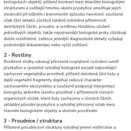
biologických objektů, přičemž kontrast mezi tmavšími biologickými
strukturami a světlejší hmotou okolní pryskyřice umožňuje jejich
sledování při běžném i transmisním způsobu nasvícení, současně
však část detailů zůstává lokálně ovlivněna přítomností
detritických částic, proudnic a rozdílnou hloubkou uložení
jednotlivých objektů, takže nejvýraznější biologické prvky zůstávají
dobře rozlišitelné, zatímco jemnější diagnostické detaily vyžadují
podrobnější dokumentaci nebo vyšší zvětšení.
2 - Rostliny
Rostlinné složky vykazují přirozeně rozptýlené rozložení uvnitř
pryskyřice a společně vytvářejí biologické pozadí odpovídající
zachycení vegetačního prostředí, přičemž doložená část listu a
další vegetační fragmenty doplňují celkový charakter
zachovaného ekosystému a současně podporují interpretaci
biologicky aktivního lesního prostředí s přítomností různých
organických složek, které byly zachyceny v různých fázích
ukládání původní pryskyřice a vytvářejí přirozený vztah mezi
hlavními biologickými objekty a okolním prostředím.
3 - Proudnice / struktura
Přítomné proudnicové struktury vytvářejí jemné vnitřní linie a