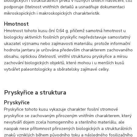
biologických i strukturálních prvků v různých úhlech nasvícení, což
podporuje čitelnost vnitřních detailů a usnadňuje dokumentaci
mikroskopických i makroskopických charakteristik.
Hmotnost
Hmotnost tohoto kusu činí 0,64 g, přičemž samotná hmotnost u
biologicky aktivních fosilních pryskyřic nepředstavuje samostatný
ukazatel významu nebo zajímavosti materiálu, protože informační
hodnota jantaru je určována především charakterem zachovaného
obsahu, optickou čitelností, vnitřní strukturou pryskyřice a mírou
zachování biologických objektů, které mohou i u menších kusů
vytvářet paleontologicky a sběratelsky zajímavé celky.
Pryskyřice a struktura
Pryskyřice
Pryskyřice tohoto kusu vykazuje charakter fosilní stromové
pryskyřice se zachovaným přirozeným vnitřním charakterem, který
nevytváří dojem zcela homogenního a sterilního materiálu, ale
naopak nese přítomnost přirozených biologických a strukturálních
znaků vzniklých během původního toku a následného fosilizačního