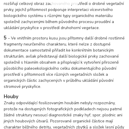
rozšiřují celkový obraz zachovaného prostředí o drobné vegetační
prvky, jejichž přítomnost podporuje interpretaci vícevrstvého
biologického systému s různými typy organického materiálu
společně zachycenými během původního procesu proudění a
ukládání pryskyřice v prostředí druhohorní vegetace.
5
-
Ve vnitřním prostoru kusu jsou přítomny další drobné rostlinné
fragmenty neurčeného charakteru, které nelze z dostupné
dokumentace samostatně přiřadit ke konkrétním botanickým
strukturám, avšak představují další biologické prvky zachované
společně s hlavním obsahem a přispívající k vytvoření přirozeně
působícího paleoekologického celku dokumentujícího původní
prostředí s přítomností více různých vegetačních složek a
organických částic zachycených v průběhu ukládání původní
stromové pryskyřice.
Houby
Znaky odpovídající fosilizovaným houbám nebyly rozpoznány,
protože na dostupných fotografických podkladech nejsou patrné
žádné struktury nesoucí diagnostické znaky hyf, spor, plodnic ani
jiných houbových útvarů. Pozorované organické částice mají
charakter běžného detritu, vegetačních zbytků a složek lesní půdy