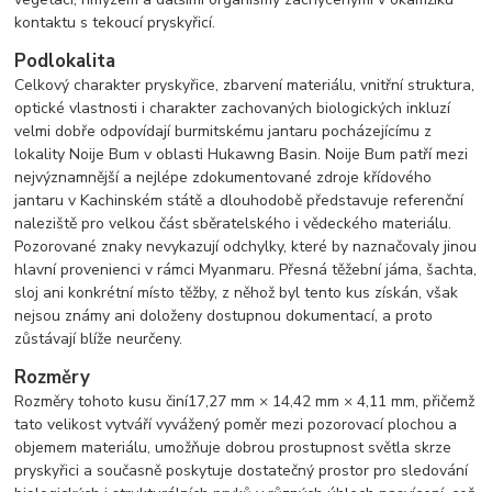
kontaktu s tekoucí pryskyřicí.
Podlokalita
Celkový charakter pryskyřice, zbarvení materiálu, vnitřní struktura,
optické vlastnosti i charakter zachovaných biologických inkluzí
velmi dobře odpovídají burmitskému jantaru pocházejícímu z
lokality Noije Bum v oblasti Hukawng Basin. Noije Bum patří mezi
nejvýznamnější a nejlépe zdokumentované zdroje křídového
jantaru v Kachinském státě a dlouhodobě představuje referenční
naleziště pro velkou část sběratelského i vědeckého materiálu.
Pozorované znaky nevykazují odchylky, které by naznačovaly jinou
hlavní provenienci v rámci Myanmaru. Přesná těžební jáma, šachta,
sloj ani konkrétní místo těžby, z něhož byl tento kus získán, však
nejsou známy ani doloženy dostupnou dokumentací, a proto
zůstávají blíže neurčeny.
Rozměry
Rozměry tohoto kusu činí
17,27 mm × 14,42 mm × 4,11 mm, přičemž
tato velikost vytváří vyvážený poměr mezi pozorovací plochou a
objemem materiálu, umožňuje dobrou prostupnost světla skrze
pryskyřici a současně poskytuje dostatečný prostor pro sledování