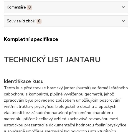
Komentáře
0
Související zboží
6
Kompletní specifikace
TECHNICKÝ LIST JANTARU
Identifikace kusu
Tento kus představuje barmský jantar (burmit) ve formě leštěného
cabochonu s kompaktní, plošně vyváženou geometrií, jehož
zpracování bylo provedeno způsobem umožňujícím pozorování
vnitřní struktury pryskyřice, biologického obsahu a optických
vlastností bez zásadního narušení přirozeného charakteru
materiálu, přičemž celkový vzhled zachovává rovnováhu mezi
estetickou prezentací a dokumentační hodnotou fosilní pryskyřice
a současně umožňuje sledování biologických i strukturálních