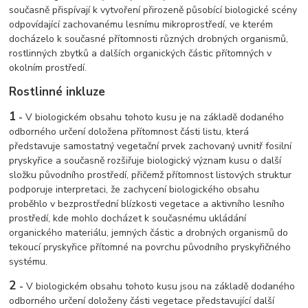
současně přispívají k vytvoření přirozeně působící biologické scény
odpovídající zachovanému lesnímu mikroprostředí, ve kterém
docházelo k současné přítomnosti různých drobných organismů,
rostlinných zbytků a dalších organických částic přítomných v
okolním prostředí.
Rostlinné inkluze
1
-
V biologickém obsahu tohoto kusu je na základě dodaného
odborného určení doložena přítomnost části listu, která
představuje samostatný vegetační prvek zachovaný uvnitř fosilní
pryskyřice a současně rozšiřuje biologický význam kusu o další
složku původního prostředí, přičemž přítomnost listových struktur
podporuje interpretaci, že zachycení biologického obsahu
proběhlo v bezprostřední blízkosti vegetace a aktivního lesního
prostředí, kde mohlo docházet k současnému ukládání
organického materiálu, jemných částic a drobných organismů do
tekoucí pryskyřice přítomné na povrchu původního pryskyřičného
systému.
2
-
V biologickém obsahu tohoto kusu jsou na základě dodaného
odborného určení doloženy části vegetace představující další