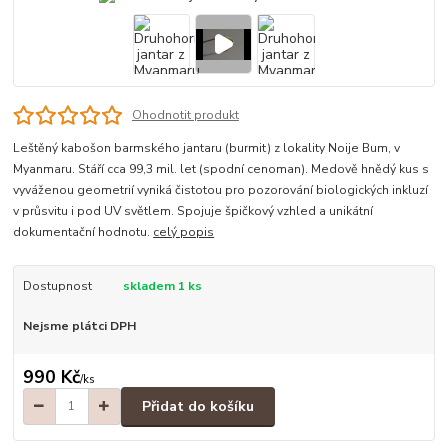
Ohodnotit produkt
Leštěný kabošon barmského jantaru (burmit) z lokality Noije Bum, v
Myanmaru. Stáří cca 99,3 mil. let (spodní cenoman). Medově hnědý kus s
vyváženou geometrií vyniká čistotou pro pozorování biologických inkluzí
v průsvitu i pod UV světlem. Spojuje špičkový vzhled a unikátní
dokumentační hodnotu.
celý popis
Dostupnost
skladem 1 ks
Nejsme plátci DPH
990 Kč
/
ks
Přidat do košíku