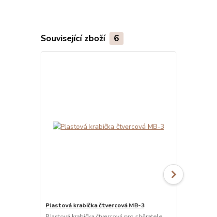
Související zboží
6
Plastová krabička čtvercová MB-3
Plastová kr
Plastová krabička čtvercová pro sběratele
Plastová kra