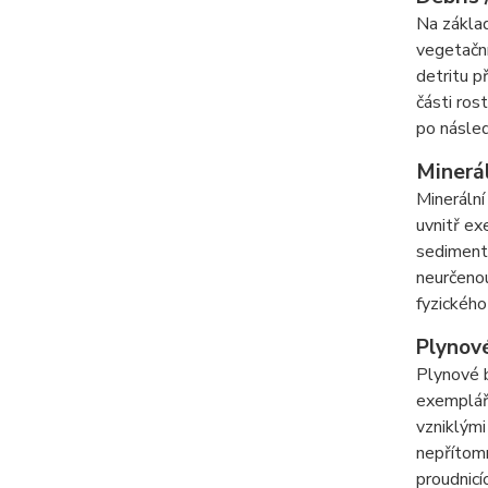
Na základ
vegetační
detritu p
části ros
po násled
Minerál
Minerální
uvnitř ex
sedimentá
neurčenou
fyzického
Plynové
Plynové b
exempláře
vzniklými
nepřítom
proudnicí