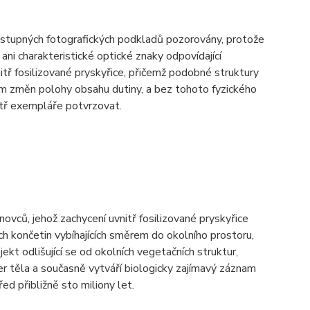
ostupných fotografických podkladů pozorovány, protože
i charakteristické optické znaky odpovídající
tř fosilizované pryskyřice, přičemž podobné struktury
m změn polohy obsahu dutiny, a bez tohoto fyzického
tř exempláře potvrzovat.
ců, jehož zachycení uvnitř fosilizované pryskyřice
ch končetin vybíhajících směrem do okolního prostoru,
ekt odlišující se od okolních vegetačních struktur,
r těla a současně vytváří biologicky zajímavý záznam
ed přibližně sto miliony let.