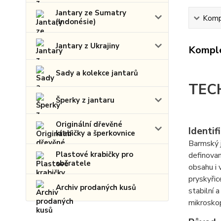
Jantary ze Sumatry
Kompl
(Indonésie)
Jantary z Ukrajiny
Komple
Sady a kolekce jantarů
TEC
Šperky z jantaru
Originální dřevěné
Identif
krabičky a šperkovnice
Barmský j
Plastové krabičky pro
definovan
sběratele
obsahu i 
pryskyřic
Archiv prodaných kusů
stabilní 
mikroskop