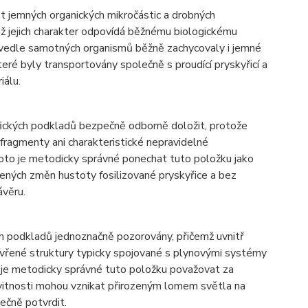
 jemných organických mikročástic a drobných
mž jejich charakter odpovídá běžnému biologickému
 vedle samotných organismů běžně zachycovaly i jemné
teré byly transportovány společně s proudící pryskyřicí a
iálu.
fických podkladů bezpečně odborně doložit, protože
 fragmenty ani charakteristické nepravidelné
 proto je metodicky správné ponechat tuto položku jako
zených změn hustoty fosilizované pryskyřice a bez
ávěru.
h podkladů jednoznačně pozorovány, přičemž uvnitř
vřené struktury typicky spojované s plynovými systémy
 je metodicky správné tuto položku považovat za
itnosti mohou vznikat přirozeným lomem světla na
ečně potvrdit.