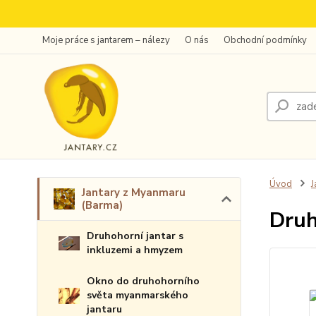
Moje práce s jantarem – nálezy
O nás
Obchodní podmínky
Úvod
J
Jantary z Myanmaru
(Barma)
Druh
Druhohorní jantar s
inkluzemi a hmyzem
Okno do druhohorního
světa myanmarského
jantaru