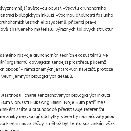
ejvýznamnější světovou oblast výskytu druhohorního
ací biologických inkluzí, výbornou čitelností fosilního
í druhohorních lesních ekosystémů, přičemž právě
dově zbarveného materiálu, výrazných tokových struktur
zsáhlého rozvoje druhohorních lesních ekosystémů, ve
ní organismů obývajících tehdejší prostředí, přičemž
ch období v rámci známých jantarových nalezišť, protože
velmi jemných biologických detailů.
 vlastnosti i charakter zachovaných biologických inkluzí
e Bum v oblasti Hukawng Basin. Noije Bum patří mezi
hinském státě a dlouhodobě představuje referenční
é znaky nevykazují odchylky, které by naznačovaly jinou
 konkrétní místo těžby, z něhož byl tento kus získán, však
e neurčeny.