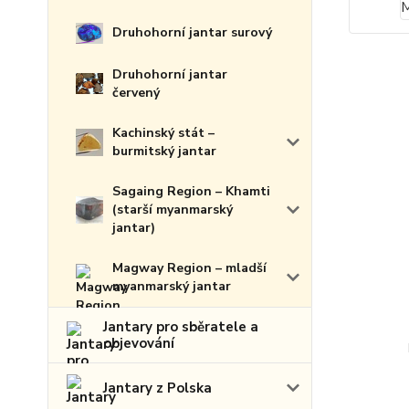
Druhohorní jantar surový
Druhohorní jantar
červený
Kachinský stát –
burmitský jantar
Sagaing Region – Khamti
(starší myanmarský
jantar)
Magway Region – mladší
myanmarský jantar
Jantary pro sběratele a
objevování
Jantary z Polska