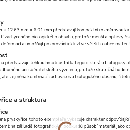
ry
 × 12.63 mm × 6.01 mm představují kompaktní rozměrovou kateg
stí zachyceného biologického obsahu, protože menší a opticky čist
 deformací a umožňují pozorování inkluzí ve větší hloubce materiá
ost
u představuje lehkou hmotnostní kategorii, která u biologicky 
odborného ani sběratelského významu, protože skutečná hodnota
, ale zejména kombinací zachovalosti biologického obsahu, čitelnos
řice a struktura
ice
aná pryskyřice tohoto exempláře vykazuje charakter odpovídajíc
ičemž na základě fotografických podkladů působí materiál jako