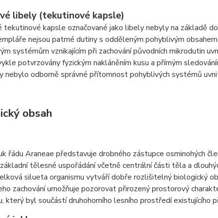
vé libely (tekutinové kapsle)
 tekutinové kapsle označované jako libely nebyly na základě d
empláře nejsou patrné dutiny s odděleným pohyblivým obsahem an
ým systémům vznikajícím při zachování původních mikrodutin uvni
vykle potvrzovány fyzickým nakláněním kusu a přímým sledování
by nebylo odborně správné přítomnost pohyblivých systémů uvni
ický obsah
k řádu Araneae představuje drobného zástupce osminohých členov
základní tělesné uspořádání včetně centrální části těla a dlouhý
elková silueta organismu vytváří dobře rozlišitelný biologický obj
eho zachování umožňuje pozorovat přirozený prostorový charakte
, který byl součástí druhohorního lesního prostředí existujícího př