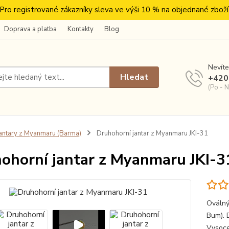
Pro registrované zákazníky sleva ve výši 10 % na objednané zboží
Doprava a platba
Kontakty
Blog
Nevíte
Hledat
+420
(Po - N
antary z Myanmaru (Barma)
Druhohorní jantar z Myanmaru JKI-31
ohorní jantar z Myanmaru JKI-3
Oválný
Bum). D
Vysoce