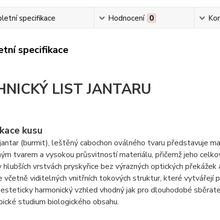
etní specifikace
Hodnocení
0
Ko
tní specifikace
HNICKÝ LIST JANTARU
ikace kusu
antar (burmit), leštěný cabochon oválného tvaru představuje mal
ým tvarem a vysokou průsvitností materiálu, přičemž jeho celko
v hlubších vrstvách pryskyřice bez výrazných optických překážek
e včetně viditelných vnitřních tokových struktur, které vytvářejí 
a esteticky harmonický vzhled vhodný jak pro dlouhodobé sběrat
ické studium biologického obsahu.