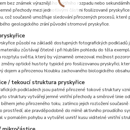
em bez známek výraznějšího vnitřního rozpadu nebo sekundárníh
 jemné přechody mezi jednotlivými částmi fosilizované pryskyřic
su, což současně umožňuje sledování přirozených procesů, které
bého geologického zrání původní stromové pryskyřice.
pryskyřice
yskyřice působí na základě dostupných fotografických podkladů j
 materiálu zůstávají čitelné i při hlubším pohledu do těla exem
 rozptylu světla, který by významně omezoval možnost pozorová
 změny optické hustoty typické pro fosilizovanou pryskyřici, kter
ý dojem a přirozenou hloubku zachovaného biologického obsahu 
ce / tekoucí struktura pryskyřice
afických podkladech jsou patrné přirozené tokové struktury vzn
yto struktury vytvářejí jemné vnitřní přechody a směrové linie o
 během jeho přirozeného toku, zatímco jejich rozložení současně
o prostředí, ale pravděpodobně do mírně aktivního proudícího sy
l v pomalém pohybu a vytvářel uvnitř kusu viditelné vnitřní stru
/ mikročástice