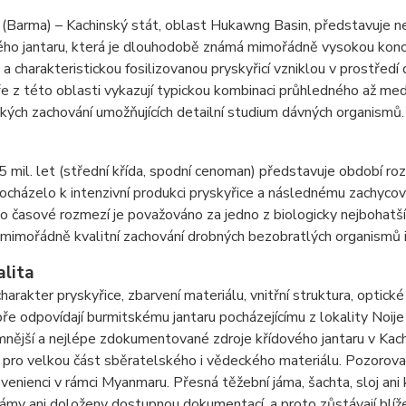
(Barma) – Kachinský stát, oblast Hukawng Basin, představuje n
ho jantaru, která je dlouhodobě známá mimořádně vysokou koncentr
 a charakteristickou fosilizovanou pryskyřicí vzniklou v prostřed
 z této oblasti vykazují typickou kombinaci průhledného až me
ckých zachování umožňujících detailní studium dávných organismů.
 mil. let (střední křída, spodní cenoman) představuje období ro
ocházelo k intenzivní produkci pryskyřice a následnému zachycová
o časové rozmezí je považováno za jedno z biologicky nejbohatší
mimořádně kvalitní zachování drobných bezobratlých organismů i 
alita
harakter pryskyřice, zbarvení materiálu, vnitřní struktura, optické
ře odpovídají burmitskému jantaru pocházejícímu z lokality Noij
nější a nejlépe zdokumentované zdroje křídového jantaru v Kac
 pro velkou část sběratelského i vědeckého materiálu. Pozorovan
ovenienci v rámci Myanmaru. Přesná těžební jáma, šachta, sloj ani
ámy ani doloženy dostupnou dokumentací, a proto zůstávají blíž