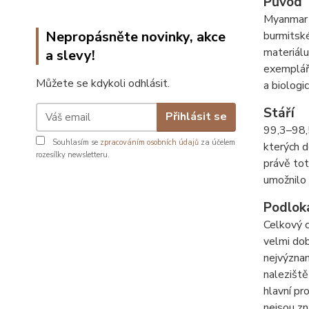
Původ
Myanmar 
Nepropásněte novinky, akce
burmitské
materiálu
a slevy!
exempláře
Můžete se kdykoli odhlásit.
a biologi
Stáří
Přihlásit se
99,3–98,5
Souhlasím se
zpracováním osobních údajů
za účelem
kterých d
rozesílky newsletteru.
právě tot
umožnilo 
Podlok
Celkový c
velmi dob
nejvýznam
naleziště
hlavní pr
nejsou zn