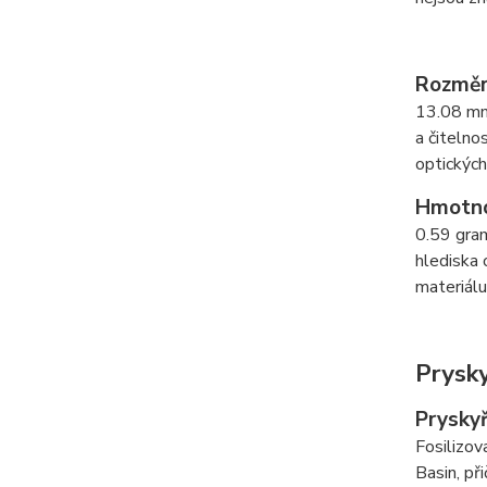
Rozmě
13.08 mm
a čitelno
optických
Hmotn
0.59 gram
hlediska 
materiálu
Prysky
Pryskyř
Fosilizov
Basin, př