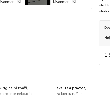
strukt
studiu
Dos
Nej
1 
Originální zboží,
Kvalita a pravost,
které jinde nekoupíte
za kterou ručíme