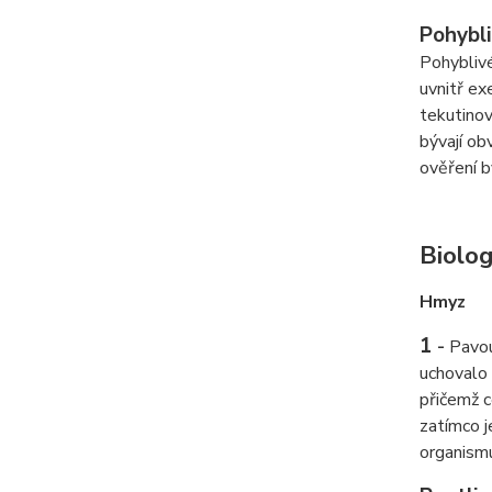
Pohybli
Pohyblivé
uvnitř ex
tekutinov
bývají ob
ověření 
Biolog
Hmyz
1
-
Pavou
uchovalo 
přičemž c
zatímco j
organismu