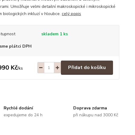
urami. Umožňuje velmi detailní makroskopické i mikroskopické
m biologických inkluzí v hloubce.
celý popis
tupnost
skladem 1 ks
sme plátci DPH
990 Kč
Přidat do košíku
/
ks
Rychlé dodání
Doprava zdarma
expedujeme do 24 h
při nákupu nad 3000 Kč