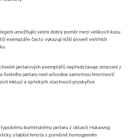
orii umožňující velmi dobrý poměr mezi velikostí kusu
ší exempláře často vykazují nižší úroveň vnitřních
lu.
aktivních jantarových exemplářů nepředstavuje omezení z
 fosilního jantaru není určována samotnou hmotností
ti inkluzí a optických vlastností pryskyřice.
í typickému burmitskému jantaru z oblasti Hukawng
 opticky stabilní hmota s poměrně homogenním