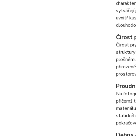
charakter
vytvářejí
uvnitř ku
dlouhodo
Čirost 
Čirost pr
struktury
plošnému
přirozené
prostorov
Proudni
Na fotogr
přičemž t
materiálu
statickéh
pokračova
Debris 