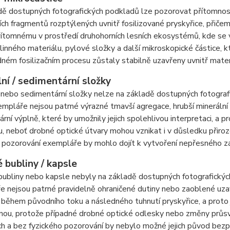
ě dostupných fotografických podkladů lze pozorovat přítomnost
ch fragmentů rozptýlených uvnitř fosilizované pryskyřice, přiče
řítomnému v prostředí druhohorních lesních ekosystémů, kde se
tlinného materiálu, pylové složky a další mikroskopické částice, k
ném fosilizačním procesu zůstaly stabilně uzavřeny uvnitř mater
ní / sedimentární složky
 nebo sedimentární složky nelze na základě dostupných fotogra
empláře nejsou patrné výrazné tmavší agregace, hrubší minerální
rní výplně, které by umožnily jejich spolehlivou interpretaci, a
, neboť drobné optické útvary mohou vznikat i v důsledku přiro
 pozorování exempláře by mohlo dojít k vytvoření nepřesného z
 bubliny / kapsle
ubliny nebo kapsle nebyly na základě dostupných fotografickýc
 nejsou patrné pravidelně ohraničené dutiny nebo zaoblené uza
 během původního toku a následného tuhnutí pryskyřice, a proto
nou, protože případné drobné optické odlesky nebo změny průsv
ch a bez fyzického pozorování by nebylo možné jejich původ bezp