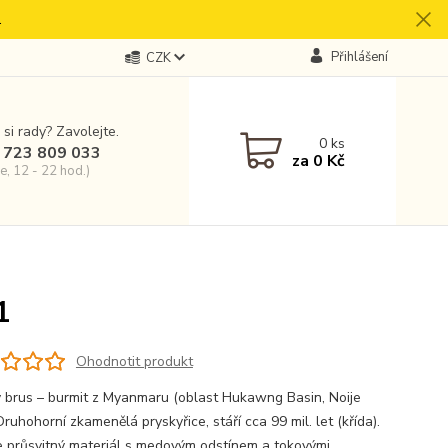
.
Přihlášení
CZK
 si rady? Zavolejte.
0
ks
 723 809 033
za
0 Kč
e, 12 - 22 hod.)
1
Ohodnotit produkt
 brus – burmit z Myanmaru (oblast Hukawng Basin, Noije
ruhohorní zkamenělá pryskyřice, stáří cca 99 mil. let (křída).
 průsvitný materiál s medovým odstínem a tokovými