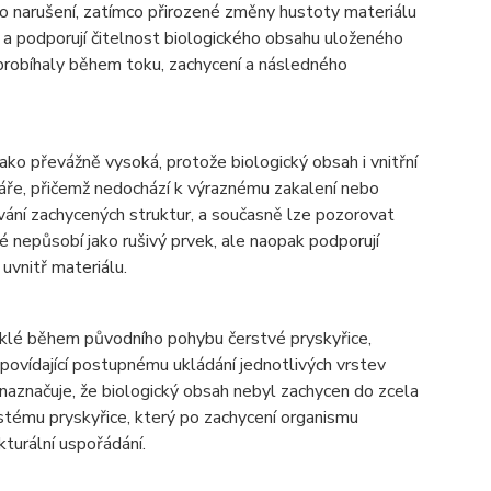
o narušení, zatímco přirozené změny hustoty materiálu
e a podporují čitelnost biologického obsahu uloženého
 probíhaly během toku, zachycení a následného
ako převážně vysoká, protože biologický obsah i vnitřní
pláře, přičemž nedochází k výraznému zakalení nebo
ní zachycených struktur, a současně lze pozorovat
é nepůsobí jako rušivý prvek, ale naopak podporují
uvnitř materiálu.
iklé během původního pohybu čerstvé pryskyřice,
dpovídající postupnému ukládání jednotlivých vrstev
 naznačuje, že biologický obsah nebyl zachycen do zcela
stému pryskyřice, který po zachycení organismu
kturální uspořádání.