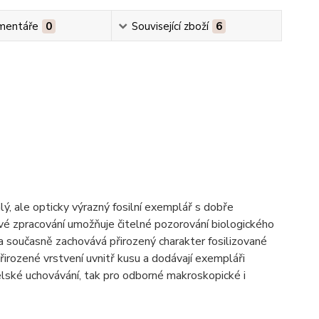
mentáře
0
Související zboží
6
ý, ale opticky výrazný fosilní exemplář s dobře
vé zpracování umožňuje čitelné pozorování biologického
 a současně zachovává přirozený charakter fosilizované
přirozené vrstvení uvnitř kusu a dodávají exempláři
elské uchovávání, tak pro odborné makroskopické i