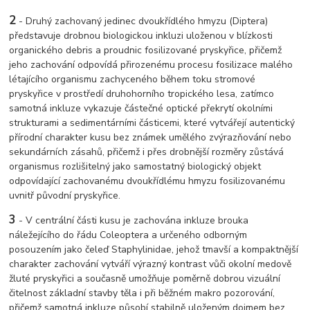
2
- Druhý zachovaný jedinec dvoukřídlého hmyzu (Diptera)
představuje drobnou biologickou inkluzi uloženou v blízkosti
organického debris a proudnic fosilizované pryskyřice, přičemž
jeho zachování odpovídá přirozenému procesu fosilizace malého
létajícího organismu zachyceného během toku stromové
pryskyřice v prostředí druhohorního tropického lesa, zatímco
samotná inkluze vykazuje částečné optické překrytí okolními
strukturami a sedimentárními částicemi, které vytvářejí autentický
přírodní charakter kusu bez známek umělého zvýrazňování nebo
sekundárních zásahů, přičemž i přes drobnější rozměry zůstává
organismus rozlišitelný jako samostatný biologický objekt
odpovídající zachovanému dvoukřídlému hmyzu fosilizovanému
uvnitř původní pryskyřice.
3
- V centrální části kusu je zachována inkluze brouka
náležejícího do řádu Coleoptera a určeného odborným
posouzením jako čeleď Staphylinidae, jehož tmavší a kompaktnější
charakter zachování vytváří výrazný kontrast vůči okolní medově
žluté pryskyřici a současně umožňuje poměrně dobrou vizuální
čitelnost základní stavby těla i při běžném makro pozorování,
přičemž samotná inkluze působí stabilně uloženým dojmem bez