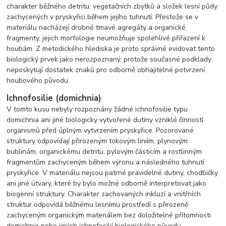
charakter běžného detritu, vegetačních zbytků a složek lesní půdy
zachycených v pryskyřici během jejího tuhnutí. Přestože se v
materiálu nacházejí drobné tmavé agregáty a organické
fragmenty, jejich morfologie neumožňuje spolehlivé přiřazení k
houbám. Z metodického hlediska je proto správné evidovat tento
biologický prvek jako nerozpoznaný, protože současné podklady
neposkytují dostatek znaků pro odborně obhajitelné potvrzení
houbového původu.
Ichnofosilie (domichnia)
V tomto kusu nebyly rozpoznány žádné ichnofosilie typu
domichnia ani jiné biologicky vytvořené dutiny vzniklé činností
organismů před úplným vytvrzením pryskyřice. Pozorované
struktury odpovídají přirozeným tokovým liniím, plynovým
bublinám, organickému detritu, pylovým částicím a rostlinným
fragmentům zachyceným během výronu a následného tuhnutí
pryskyřice. V materiálu nejsou patrné pravidelné dutiny, chodbičky
ani jiné útvary, které by bylo možné odborně interpretovat jako
biogenní struktury. Charakter zachovaných inkluzí a vnitřních
struktur odpovídá běžnému lesnímu prostředí s přirozeně
zachyceným organickým materiálem bez doložitelné přítomnosti
domichnie nebo jiných ichnofosilií biologického původu.