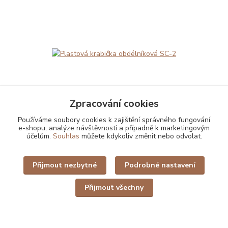
Zpracování cookies
Používáme soubory cookies k zajištění správného fungování
e-shopu, analýze návštěvnosti a případně k marketingovým
účelům.
Souhlas
můžete kdykoliv změnit nebo odvolat.
Plastová krabička obdélníková SC-2
Plastová kr
Plastová krabička obdélníková pro sběratele
Plastová kra
Rozměry krabičky: 37 mm x 57 mm x 15 mm
Rozměry kra
Hmotnost: 12.1 gramu Barva molitanu: Černá
Hmotnost: 12
Přijmout nezbytné
Podrobné nastavení
50 Kč
50 Kč
Přijmout všechny
skladem 7 ks
/
ks
/
ks
Přidat do košíku