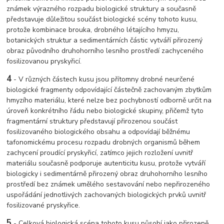
známek výrazného rozpadu biologické struktury a současně
představuje důležitou součást biologické scény tohoto kusu,
protože kombinace brouka, drobného létajícího hmyzu,
botanických struktur a sedimentárních částic vytváří přirozený
obraz původního druhohorního lesního prostředí zachyceného
fosilizovanou pryskyřicí.
4
- V různých částech kusu jsou přítomny drobné neurčené
biologické fragmenty odpovídající částečně zachovaným zbytkům
hmyzího materiálu, které nelze bez pochybností odborně určit na
úroveň konkrétního řádu nebo biologické skupiny, přičemž tyto
fragmentární struktury představují přirozenou součást
fosilizovaného biologického obsahu a odpovídají běžnému
tafonomickému procesu rozpadu drobných organismů během
zachycení proudící pryskyřicí, zatímco jejich rozložení uvnitř
materiálu současně podporuje autenticitu kusu, protože vytváří
biologicky i sedimentárně přirozený obraz druhohorního lesního
prostředí bez známek umělého sestavování nebo nepřirozeného
uspořádání jednotlivých zachovaných biologických prvků uvnitř
fosilizované pryskyřice.
5
- Celková biologická scéna tohoto kusu působí jako přirozeně