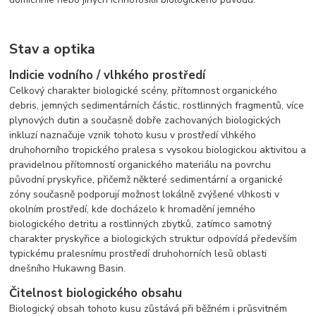
Stav a optika
Indicie vodního / vlhkého prostředí
Celkový charakter biologické scény, přítomnost organického
debris, jemných sedimentárních částic, rostlinných fragmentů, více
plynových dutin a současně dobře zachovaných biologických
inkluzí naznačuje vznik tohoto kusu v prostředí vlhkého
druhohorního tropického pralesa s vysokou biologickou aktivitou a
pravidelnou přítomností organického materiálu na povrchu
původní pryskyřice, přičemž některé sedimentární a organické
zóny současně podporují možnost lokálně zvýšené vlhkosti v
okolním prostředí, kde docházelo k hromadění jemného
biologického detritu a rostlinných zbytků, zatímco samotný
charakter pryskyřice a biologických struktur odpovídá především
typickému pralesnímu prostředí druhohorních lesů oblasti
dnešního Hukawng Basin.
Čitelnost biologického obsahu
Biologický obsah tohoto kusu zůstává při běžném i průsvitném