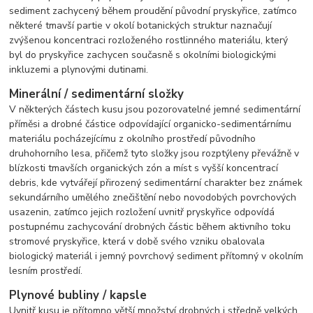
sediment zachycený během proudění původní pryskyřice, zatímco
některé tmavší partie v okolí botanických struktur naznačují
zvýšenou koncentraci rozloženého rostlinného materiálu, který
byl do pryskyřice zachycen současně s okolními biologickými
inkluzemi a plynovými dutinami.
Minerální / sedimentární složky
V některých částech kusu jsou pozorovatelné jemné sedimentární
příměsi a drobné částice odpovídající organicko-sedimentárnímu
materiálu pocházejícímu z okolního prostředí původního
druhohorního lesa, přičemž tyto složky jsou rozptýleny převážně v
blízkosti tmavších organických zón a míst s vyšší koncentrací
debris, kde vytvářejí přirozený sedimentární charakter bez známek
sekundárního umělého znečištění nebo novodobých povrchových
usazenin, zatímco jejich rozložení uvnitř pryskyřice odpovídá
postupnému zachycování drobných částic během aktivního toku
stromové pryskyřice, která v době svého vzniku obalovala
biologický materiál i jemný povrchový sediment přítomný v okolním
lesním prostředí.
Plynové bubliny / kapsle
Uvnitř kusu je přítomno větší množství drobných i středně velkých