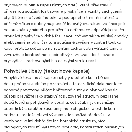
plynových bublin a kapslí různých tvarů, které představují
přirozenou součást fosilizované pryskyřice a vznikly zachycením
plynů během původního toku a postupného tuhnutí materiálu,
přičemž některé dutiny mají téměř kulovitý charakter, zatímco jiné
nesou známky mírného protažení a deformace odpovídající směru
proudění pryskyřice v době fosilizace, což vytváří velmi živý optický
efekt zejména při průsvitu a současně zvyšuje vizuální hloubku
kusu, protože světlo se na rozhraní těchto dutin výrazně láme a
zvýrazňuje kontrast mezi jednotlivými vrstvami fosilizované
pryskyřice i zachovanými biologickými strukturami.
Pohyblivé libely (tekutinové kapsle)
Pohyblivé tekutinové kapsle nebyly u tohoto kusu během
dostupného vizuálního pozorování a fotografické dokumentace
odborně potvrzeny, přičemž přítomné dutiny a plynové kapsle
působí převážně jako stabilní fosilizované struktury bez jasně
doložitelného pohyblivého obsahu, což však nijak nesnižuje
autentický charakter kusu ani jeho biologickou a estetickou
hodnotu, protože hlavní význam zde spočívá především v
kombinaci velmi dobře čitelné botanické struktury, více
biologických inkluzí, výrazných proudnic, kontrastních barevných