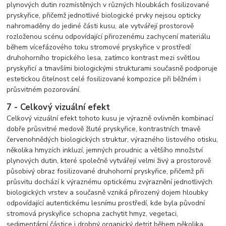
plynových dutin rozmístěných v různých hloubkách fosilizované
pryskyřice, přičemž jednotlivé biologické prvky nejsou opticky
nahromaděny do jediné části kusu, ale vytvářejí prostorově
rozloženou scénu odpovídající přirozenému zachycení materiálu
během vícefázového toku stromové pryskyřice v prostředí
druhohorního tropického lesa, zatímco kontrast mezi světlou
pryskyřicí a tmavšími biologickými strukturami současně podporuje
estetickou čitelnost celé fosilizované kompozice při běžném i
průsvitném pozorování.
7 - Celkový vizuální efekt
Celkový vizuální efekt tohoto kusu je výrazně ovlivněn kombinací
dobře průsvitné medově žluté pryskyřice, kontrastních tmavě
červenohnědých biologických struktur, výrazného listového otisku,
několika hmyzích inkluzí, jemných proudnic a většího množství
plynových dutin, které společně vytvářejí velmi živý a prostorově
působivý obraz fosilizované druhohorní pryskyřice, přičemž při
průsvitu dochází k výraznému optickému zvýraznění jednotlivých
biologických vrstev a současně vzniká přirozený dojem hloubky
odpovídající autentickému lesnímu prostředí, kde byla původní
stromová pryskyřice schopna zachytit hmyz, vegetaci,
sedimentární částice i drobný organický detrit během několika