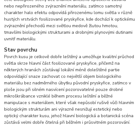
nebo nepřirozeného zvýraznění materiálu, zatímco samotný
charakter halo efektu odpovídá přirozenému lomu světla v různě
hustých vrstvách fosilizované pryskyřice, kde dochází k optickému
zvýraznění přechodů mezi světlou medově žlutou hmotou,
tmavšími biologickými strukturami a drobnými plynovými dutinami
uvnitř materiálu.
Stav povrchu
Povrch kusu je celkově dobře leštěný a umožňuje kvalitní průchod
světla skrze hlavní část fosilizované pryskyřice, přičemž na
některých hranách zůstávají lokální méně doleštěné partie
odpovídající snaze zachovat co největší objem biologického
materiálu bez nadměrného úbytku původní pryskyřice, zatímco v
ploše jsou při silném nasvícení pozorovatelné pouze drobné
mikroškrábance vzniklé během procesu leštění a běžné
manipulace s materiálem, které však nepůsobí rušivě vůči hlavním
biologickým strukturám ani výrazně nesnižují estetický nebo
optický charakter kusu, jehož hlavní biologická a botanická scéna
zůstává velmi dobře čitelná při běžném i průsvitném pozorování.