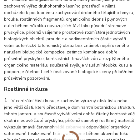
zachovaný výřez druhohorního lesního prostředí, v němž
docházelo k postupnému zachycování drobného létajícího hmyzu,
brouka, rostlinných fragmentů, organického debris i plynových
dutin během několika navazujících fází toku původní stromové
pryskyřice, přičemž vzájemné prostorové rozmístění jednotlivých
biologických objektů, proudnic a sedimentárních částic vytváří
velmi autentický tafonomický obraz bez známek nepřirozeného
narušení biologické kompozice, zatímco kombinace dobře
průsvitné pryskyřice, kontrastních tmavších zón a rozptýleného
organického materiálu současně zvyšuje vizuální hloubku kusu a
podporuje čitelnost celé fosilizované biologické scény při běžném i
průsvitném pozorování.
Rostlinné inkluze
1
- V centrální části kusu je zachován výrazný otisk listu nebo
jeho větší části, který představuje dominantní botanickou strukturu
tohoto jantaru a současně vytváří velmi dobře čitelný kontrast vůči
okolní medově žluté pryskyřici, přičemž samotný rostlinný materiál
vykazuje tmavší červenohnědé zabarvení odpovídající organicky
saturované fosilizované tkáni zachycené během aktivního toku