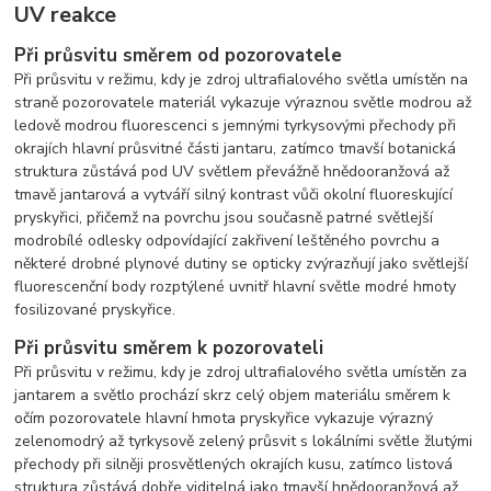
UV reakce
Při průsvitu směrem od pozorovatele
Při průsvitu v režimu, kdy je zdroj ultrafialového světla umístěn na
straně pozorovatele materiál vykazuje výraznou světle modrou až
ledově modrou fluorescenci s jemnými tyrkysovými přechody při
okrajích hlavní průsvitné části jantaru, zatímco tmavší botanická
struktura zůstává pod UV světlem převážně hnědooranžová až
tmavě jantarová a vytváří silný kontrast vůči okolní fluoreskující
pryskyřici, přičemž na povrchu jsou současně patrné světlejší
modrobílé odlesky odpovídající zakřivení leštěného povrchu a
některé drobné plynové dutiny se opticky zvýrazňují jako světlejší
fluorescenční body rozptýlené uvnitř hlavní světle modré hmoty
fosilizované pryskyřice.
Při průsvitu směrem k pozorovateli
Při průsvitu v režimu, kdy je zdroj ultrafialového světla umístěn za
jantarem a světlo prochází skrz celý objem materiálu směrem k
očím pozorovatele hlavní hmota pryskyřice vykazuje výrazný
zelenomodrý až tyrkysově zelený průsvit s lokálními světle žlutými
přechody při silněji prosvětlených okrajích kusu, zatímco listová
struktura zůstává dobře viditelná jako tmavší hnědooranžová až