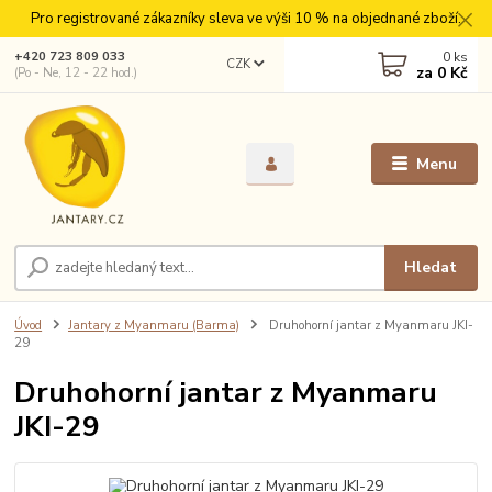
Pro registrované zákazníky sleva ve výši 10 % na objednané zboží.
0
ks
+420 723 809 033
CZK
za
0 Kč
(Po - Ne, 12 - 22 hod.)
Menu
Hledat
Úvod
Jantary z Myanmaru (Barma)
Druhohorní jantar z Myanmaru JKI-
29
Druhohorní jantar z Myanmaru
JKI-29