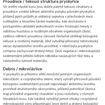
Proudnice / tekoucí struktura pryskyřice
Ve vnitřní stavbě kusu jsou dobře patrné tekoucí struktury a
proudnice vzniklé během aktivního pohybu původní pryskyřice,
přičemž jejich průběh je viditelný zejména v přechodech mezi
světlejšími a tmavšími částmi materiálu, kde docházelo k
postupnému ukládání jednotlivých vrstev fosilizující hmoty s
odlišnou hustotou a rozdílným obsahem organických částic,
zatímco některé proudnice zároveň částečně obtékají biologické
inkluze a rostlinný materiál, čímž vytvářejí přirozený tafonomický
obraz dynamického lesního prostředí, v němž byla pryskyřice
schopna zachycovat drobný hmyz, části vegetace i mikroskopické
sedimentární příměsi během několika navazujících fází toku a
následného tuhnutí materiálu.
Debris / mikročástice
V pryskyřici je přítomno větší množství jemných organických
mikročástic a rozptýleného debris, který vytváří přirozeně působící
biologicko-sedimentární pozadí odpovídající aktivnímu lesnímu
prostředí druhohorního ekosystému, přičemž jednotlivé částice
mají převážně organický charakter a jsou rozloženy v různých
hloubkách kusu, kde lokálně vytvářejí jemné shluky i rozptýlené
mikroskopické zóny připomínající lesní detrit a drobný biologický