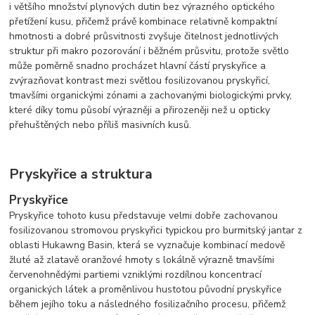
i většího množství plynových dutin bez výrazného optického
přetížení kusu, přičemž právě kombinace relativně kompaktní
hmotnosti a dobré průsvitnosti zvyšuje čitelnost jednotlivých
struktur při makro pozorování i běžném průsvitu, protože světlo
může poměrně snadno procházet hlavní částí pryskyřice a
zvýrazňovat kontrast mezi světlou fosilizovanou pryskyřicí,
tmavšími organickými zónami a zachovanými biologickými prvky,
které díky tomu působí výrazněji a přirozeněji než u opticky
přehuštěných nebo příliš masivních kusů.
Pryskyřice a struktura
Pryskyřice
Pryskyřice tohoto kusu představuje velmi dobře zachovanou
fosilizovanou stromovou pryskyřici typickou pro burmitský jantar z
oblasti Hukawng Basin, která se vyznačuje kombinací medově
žluté až zlatavě oranžové hmoty s lokálně výrazně tmavšími
červenohnědými partiemi vzniklými rozdílnou koncentrací
organických látek a proměnlivou hustotou původní pryskyřice
během jejího toku a následného fosilizačního procesu, přičemž