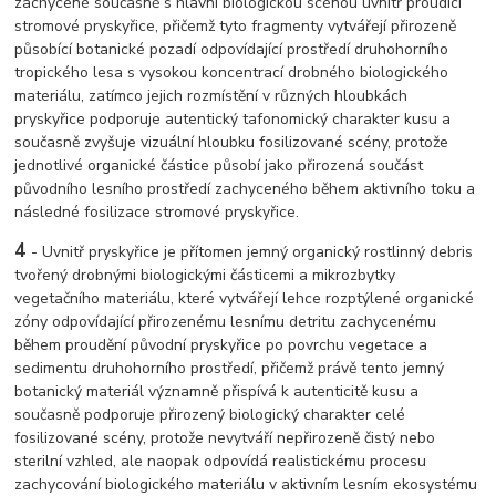
zachycené současně s hlavní biologickou scénou uvnitř proudící
stromové pryskyřice, přičemž tyto fragmenty vytvářejí přirozeně
působící botanické pozadí odpovídající prostředí druhohorního
tropického lesa s vysokou koncentrací drobného biologického
materiálu, zatímco jejich rozmístění v různých hloubkách
pryskyřice podporuje autentický tafonomický charakter kusu a
současně zvyšuje vizuální hloubku fosilizované scény, protože
jednotlivé organické částice působí jako přirozená součást
původního lesního prostředí zachyceného během aktivního toku a
následné fosilizace stromové pryskyřice.
4
- Uvnitř pryskyřice je přítomen jemný organický rostlinný debris
tvořený drobnými biologickými částicemi a mikrozbytky
vegetačního materiálu, které vytvářejí lehce rozptýlené organické
zóny odpovídající přirozenému lesnímu detritu zachycenému
během proudění původní pryskyřice po povrchu vegetace a
sedimentu druhohorního prostředí, přičemž právě tento jemný
botanický materiál významně přispívá k autenticitě kusu a
současně podporuje přirozený biologický charakter celé
fosilizované scény, protože nevytváří nepřirozeně čistý nebo
sterilní vzhled, ale naopak odpovídá realistickému procesu
zachycování biologického materiálu v aktivním lesním ekosystému