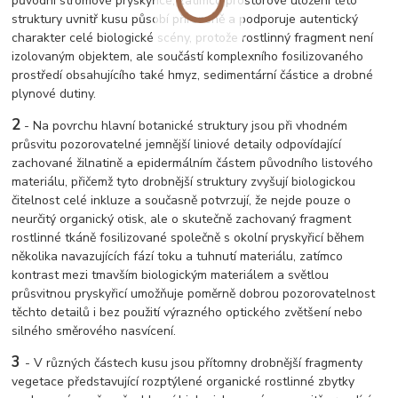
původní stromové pryskyřice, zatímco prostorové uložení této
struktury uvnitř kusu působí přirozeně a podporuje autentický
charakter celé biologické scény, protože rostlinný fragment není
izolovaným objektem, ale součástí komplexního fosilizovaného
prostředí obsahujícího také hmyz, sedimentární částice a drobné
plynové dutiny.
2
- Na povrchu hlavní botanické struktury jsou při vhodném
průsvitu pozorovatelné jemnější liniové detaily odpovídající
zachované žilnatině a epidermálním částem původního listového
materiálu, přičemž tyto drobnější struktury zvyšují biologickou
čitelnost celé inkluze a současně potvrzují, že nejde pouze o
neurčitý organický otisk, ale o skutečně zachovaný fragment
rostlinné tkáně fosilizované společně s okolní pryskyřicí během
několika navazujících fází toku a tuhnutí materiálu, zatímco
kontrast mezi tmavším biologickým materiálem a světlou
průsvitnou pryskyřicí umožňuje poměrně dobrou pozorovatelnost
těchto detailů i bez použití výrazného optického zvětšení nebo
silného směrového nasvícení.
3
- V různých částech kusu jsou přítomny drobnější fragmenty
vegetace představující rozptýlené organické rostlinné zbytky