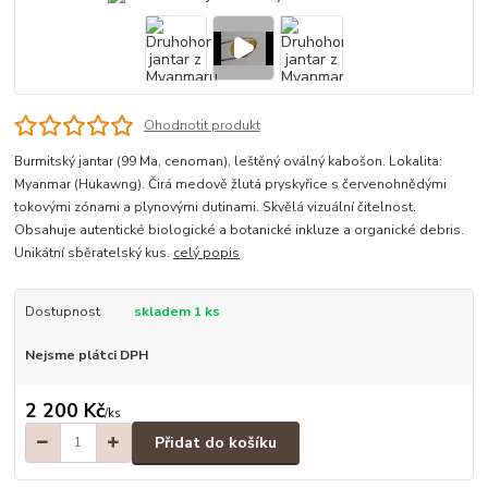
Ohodnotit produkt
Burmitský jantar (99 Ma, cenoman), leštěný oválný kabošon. Lokalita:
Myanmar (Hukawng). Čirá medově žlutá pryskyřice s červenohnědými
tokovými zónami a plynovými dutinami. Skvělá vizuální čitelnost.
Obsahuje autentické biologické a botanické inkluze a organické debris.
Unikátní sběratelský kus.
celý popis
Dostupnost
skladem 1 ks
Nejsme plátci DPH
2 200 Kč
/
ks
Přidat do košíku