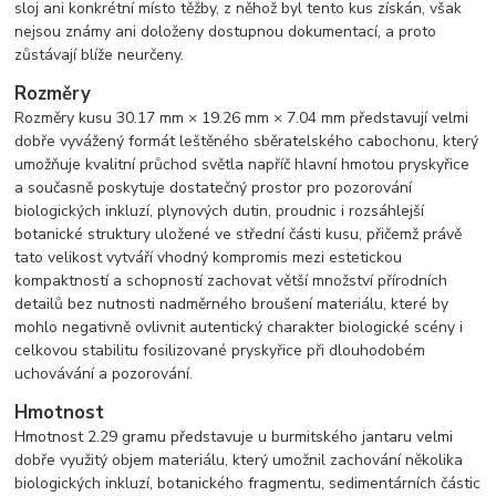
sloj ani konkrétní místo těžby, z něhož byl tento kus získán, však
nejsou známy ani doloženy dostupnou dokumentací, a proto
zůstávají blíže neurčeny.
Rozměry
Rozměry kusu 30.17 mm × 19.26 mm × 7.04 mm představují velmi
dobře vyvážený formát leštěného sběratelského cabochonu, který
umožňuje kvalitní průchod světla napříč hlavní hmotou pryskyřice
a současně poskytuje dostatečný prostor pro pozorování
biologických inkluzí, plynových dutin, proudnic i rozsáhlejší
botanické struktury uložené ve střední části kusu, přičemž právě
tato velikost vytváří vhodný kompromis mezi estetickou
kompaktností a schopností zachovat větší množství přírodních
detailů bez nutnosti nadměrného broušení materiálu, které by
mohlo negativně ovlivnit autentický charakter biologické scény i
celkovou stabilitu fosilizované pryskyřice při dlouhodobém
uchovávání a pozorování.
Hmotnost
Hmotnost 2.29 gramu představuje u burmitského jantaru velmi
dobře využitý objem materiálu, který umožnil zachování několika
biologických inkluzí, botanického fragmentu, sedimentárních částic