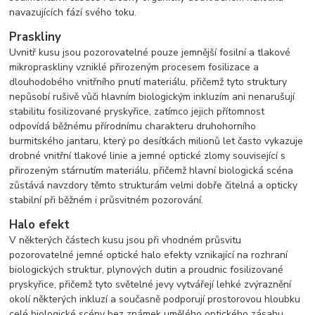
navazujících fází svého toku.
Praskliny
Uvnitř kusu jsou pozorovatelné pouze jemnější fosilní a tlakové
mikropraskliny vzniklé přirozeným procesem fosilizace a
dlouhodobého vnitřního pnutí materiálu, přičemž tyto struktury
nepůsobí rušivě vůči hlavním biologickým inkluzím ani nenarušují
stabilitu fosilizované pryskyřice, zatímco jejich přítomnost
odpovídá běžnému přírodnímu charakteru druhohorního
burmitského jantaru, který po desítkách milionů let často vykazuje
drobné vnitřní tlakové linie a jemné optické zlomy související s
přirozeným stárnutím materiálu, přičemž hlavní biologická scéna
zůstává navzdory těmto strukturám velmi dobře čitelná a opticky
stabilní při běžném i průsvitném pozorování.
Halo efekt
V některých částech kusu jsou při vhodném průsvitu
pozorovatelné jemné optické halo efekty vznikající na rozhraní
biologických struktur, plynových dutin a proudnic fosilizované
pryskyřice, přičemž tyto světelné jevy vytvářejí lehké zvýraznění
okolí některých inkluzí a současně podporují prostorovou hloubku
celé biologické scény bez známek umělého optického zásahu