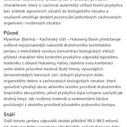
charakterem, který si zachoval autentický vzhled fosilní pryskyřice
bez známek agresivních zásahů do biologického obsahu a
současně umožňuje detailní pozorování jednotlivých zachovaných
organismů i rostlinných struktur.
Původ
Myanmar (Barma) – Kachinský stát – Hukawng Basin představuje
světově nejvýznamnější naleziště druhohorního burmitského
jantaru s mimořádně vysokou koncentrací biologických inkluzí,
přičemž charakter této konkrétní pryskyřice odpovídá typickému
materiálu z oblasti Hukawng Valley zejména svou kombinací
velmi dobře průsvitné medově žluté hmoty, výraznějších
červenohnědých tokových zón, četných plynových dutin,
organického debris a zachovaných biologických struktur, které
společně vytvářejí obraz aktivního lesního prostředí druhohorního
tropického ekosystému, jehož pryskyřice byla schopna zachytit jak
drobný hmyz, tak rostlinný materiál a sedimentární částice
pocházející z okolního prostředí původního pralesního biotopu.
Stáří
Stáří tohoto jantaru odpovídá období přibližně 99,3–98,5 milionů
let, tedy spodnímu cenomanu střední křídy, což představuje dobu