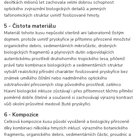
desítkách milionů let zachovala velmi dobrou schopnost
optického zvýraznění biologických detailů a jemných
tafonomických struktur uvnitř fosilizované hmoty.
5 - Čistota materiálu
Materiál tohoto kusu nepůsobí sterilně ani laboratorně čistým
dojmem, protože uvnitř pryskyřice je přítomno přirozené množství
organického debris, sedimentárních mikročástic, drobných
biologických fragmentů a plynových dutin odpovídajících
autentickému prostředí druhohorního tropického lesa, přičemž
právě tato kombinace biologických a sedimentárních struktur
vytváří realistický přírodní charakter fosilizované pryskyřice bez
známek umělého čištění nebo nadměrného optického
odstraňování přirozených stop původního prostředí, zatímco
hlavní biologické inkluze zůstávají i přes přítomnost těchto příměsí
poměrně dobře čitelné a současně si zachovávají výrazný kontrast
vůči okolní průsvitné medově žluté pryskyřici.
6 - Kompozice
Celková kompozice kusu působí vyváženě a biologicky přirozeně
díky kombinaci několika hmyzích inkluzí, výrazného botanického
fragmentu, organického debris, sedimentárních částic, proudnic a