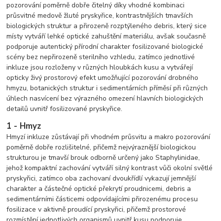
pozorování poměrně dobře čitelný díky vhodné kombinaci
průsvitné medově žluté pryskyřice, kontrastnějších tmavších
biologických struktur a přirozeně rozptýleného debris, který sice
místy vytváří lehké optické zahuštění materiálu, avšak současně
podporuje autentický přírodní charakter fosilizované biologické
scény bez nepřirozeně sterilního vzhledu, zatímco jednotlivé
inkluze jsou rozloženy v různých hloubkách kusu a vytvářejí
opticky živý prostorový efekt umožňující pozorování drobného
hmyzu, botanických struktur i sedimentárních příměsí při různých
úhlech nasvícení bez výrazného omezení hlavních biologických
detailů uvnitř fosilizované pryskyřice.
1 - Hmyz
Hmyzí inkluze zůstávají při vhodném průsvitu a makro pozorování
poměrně dobře rozlišitelné, přičemž nejvýraznější biologickou
strukturou je tmavší brouk odborně určený jako Staphylinidae,
jehož kompaktní zachování vytváří silný kontrast vůči okolní světlé
pryskyřici, zatímco oba zachovaní dvoukřídlí vykazují jemnější
charakter a částečné optické překrytí proudnicemi, debris a
sedimentárními částicemi odpovídajícími přirozenému procesu
fosilizace v aktivně proudící pryskyřici, přičemž prostorové
rozmístění jednotlivých organismů uvnitř kusu podporuje