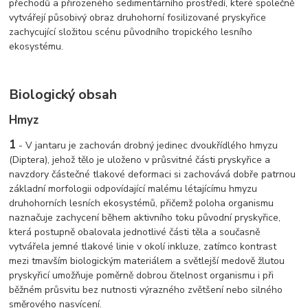
přechodů a přirozeného sedimentárního prostředí, které společně
vytvářejí působivý obraz druhohorní fosilizované pryskyřice
zachycující složitou scénu původního tropického lesního
ekosystému.
Biologický obsah
Hmyz
1
- V jantaru je zachován drobný jedinec dvoukřídlého hmyzu
(Diptera), jehož tělo je uloženo v průsvitné části pryskyřice a
navzdory částečné tlakové deformaci si zachovává dobře patrnou
základní morfologii odpovídající malému létajícímu hmyzu
druhohorních lesních ekosystémů, přičemž poloha organismu
naznačuje zachycení během aktivního toku původní pryskyřice,
která postupně obalovala jednotlivé části těla a současně
vytvářela jemné tlakové linie v okolí inkluze, zatímco kontrast
mezi tmavším biologickým materiálem a světlejší medově žlutou
pryskyřicí umožňuje poměrně dobrou čitelnost organismu i při
běžném průsvitu bez nutnosti výrazného zvětšení nebo silného
směrového nasvícení.