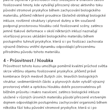
fosilizované hmoty, kde vytvářejí přirozený obraz aktivního toku
původní stromové pryskyřice během zachycování biologického
materiálu, přičemž některé proudnice částečně obtékají biologické
inkluze, rostlinné struktury i plynové dutiny a tím současně
podporují prostorovou hloubku celé fosilizované scény, zatímco
jemné tlakové deformace v okolí některých inkluzí naznačují
vícefázový proces ukládání biologického materiálu během
postupného tuhnutí pryskyřice, která si i po fosilizaci zachovala
výrazně čitelnou vnitřní dynamiku odpovídající přirozenému
přírodnímu původu tohoto materiálu.
4 - Průsvitnost / hloubka
Průsvitnost tohoto kusu umožňuje poměrně kvalitní průchod světla
skrze většinu objemu fosilizované pryskyřice, přičemž právě
kombinace čirých medově žlutých zón, tmavších biologických
struktur, sedimentárních částic a plynových dutin vytváří výrazný
prostorový efekt a optickou hloubku dobře pozorovatelnou při
běžném průsvitu i makro nasvícení, zatímco biologické inkluze
uložené v různých úrovních materiálu působí přirozeně vrstveným
dojmem odpovídajícím postupnému zachycování organismů během
několika fází toku původní stromové pryskyřice, která si i po