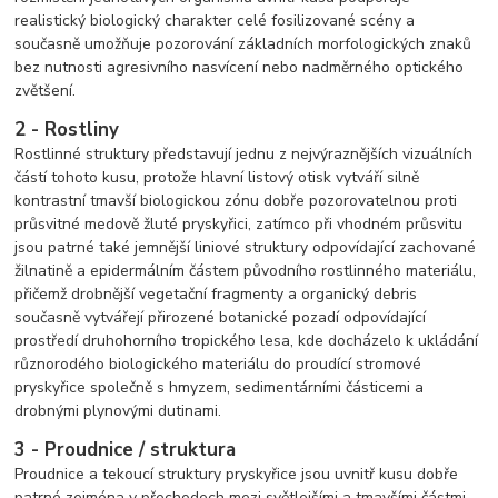
realistický biologický charakter celé fosilizované scény a
současně umožňuje pozorování základních morfologických znaků
bez nutnosti agresivního nasvícení nebo nadměrného optického
zvětšení.
2 - Rostliny
Rostlinné struktury představují jednu z nejvýraznějších vizuálních
částí tohoto kusu, protože hlavní listový otisk vytváří silně
kontrastní tmavší biologickou zónu dobře pozorovatelnou proti
průsvitné medově žluté pryskyřici, zatímco při vhodném průsvitu
jsou patrné také jemnější liniové struktury odpovídající zachované
žilnatině a epidermálním částem původního rostlinného materiálu,
přičemž drobnější vegetační fragmenty a organický debris
současně vytvářejí přirozené botanické pozadí odpovídající
prostředí druhohorního tropického lesa, kde docházelo k ukládání
různorodého biologického materiálu do proudící stromové
pryskyřice společně s hmyzem, sedimentárními částicemi a
drobnými plynovými dutinami.
3 - Proudnice / struktura
Proudnice a tekoucí struktury pryskyřice jsou uvnitř kusu dobře
patrné zejména v přechodech mezi světlejšími a tmavšími částmi