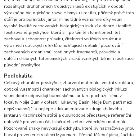
rozsáhlých druhohorních tropických lesů existujících v období
výrazného biologického rozvoje hmyzu i rostlin, přičemž právě toto
stáří je pro burmitský jantar mimořádně významné díky velmi
vysoké kvalitě zachovaných biologických inkluzí a dobré stabilitě
fosilizované pryskyřice, která si i po téměř sto milionech let
zachovala schopnost průsvitu, čitelnosti vnitřních struktur a
výrazných optických efektů umožňujících detailní pozorování
zachovaných organismů, rostlinných fragmentů, proudnic a
dalších drobných tafonomických znaků vzniklých během fosilizace
původní pryskyřice.
Podlokalita
Celkový charakter pryskyřice, zbarvení materiálu, vnitřní struktura,
optické vlastnosti i charakter zachovaných biologických inkluzí
velmi dobře odpovídají burmitskému jantaru pocházejícímu z
lokality Noije Bum v oblasti Hukawng Basin. Noije Bum patří mezi
nejvýznamnější a nejlépe zdokumentované zdroje křídového
jantaru v Kachinském státě a dlouhodobě představuje referenční
naleziště pro velkou část sběratelského i vědeckého materiálu.
Pozorované znaky nevykazují odchylky, které by naznačovaly jinou
hlavní provenienci v rámci Myanmaru. Přesná těžební jáma, šachta,