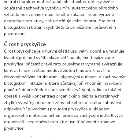
vnitřní charakter materiálu působí stabilně, opticky živě a
současně zachovává vysokou míru autentického přírodního
vzhledu bez známek nadměrného zakalení nebo výrazné
degradace struktury, což umožňuje velmi dobrou čitelnost
biologických i botanických detailů při běžném i průsvitném
pozorování.
Čirost pryskyřice
Čirost pryskyřice je v hlavní části kusu velmi dobrá a umožňuje
kvalitní průchod světla skrze většinu objemu fosilizované
pryskyřice, přičemž právě tato průsvitnost výrazně zvýrazňuje
kontrast mezi světlou medově žlutou hmotou, tmavšími
červenohnědými strukturami, plynovými dutinami a zachovanými
biologickými inkluzemi, které zůstávají při vhodném nasvícení
poměrně dobře čitelné i bez silného zvětšení, zatímco lokální
oblasti s vyšší koncentrací organického debris a rostlinných
zbytků vytvářejí přirozené zóny lehkého optického zahuštění
odpovídající původnímu proudění pryskyřice a ukládání
organického materiálu během procesu zachycení jednotlivých
organismů i vegetačních struktur uvnitř původní stromové
pryskyřice.