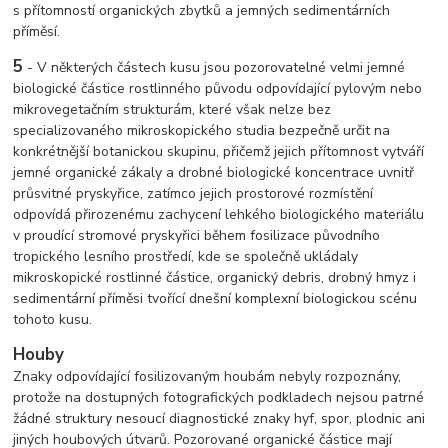
s přítomností organických zbytků a jemných sedimentárních
příměsí.
5
- V některých částech kusu jsou pozorovatelné velmi jemné
biologické částice rostlinného původu odpovídající pylovým nebo
mikrovegetačním strukturám, které však nelze bez
specializovaného mikroskopického studia bezpečně určit na
konkrétnější botanickou skupinu, přičemž jejich přítomnost vytváří
jemné organické zákaly a drobné biologické koncentrace uvnitř
průsvitné pryskyřice, zatímco jejich prostorové rozmístění
odpovídá přirozenému zachycení lehkého biologického materiálu
v proudící stromové pryskyřici během fosilizace původního
tropického lesního prostředí, kde se společně ukládaly
mikroskopické rostlinné částice, organický debris, drobný hmyz i
sedimentární příměsi tvořící dnešní komplexní biologickou scénu
tohoto kusu.
Houby
Znaky odpovídající fosilizovaným houbám nebyly rozpoznány,
protože na dostupných fotografických podkladech nejsou patrné
žádné struktury nesoucí diagnostické znaky hyf, spor, plodnic ani
jiných houbových útvarů. Pozorované organické částice mají