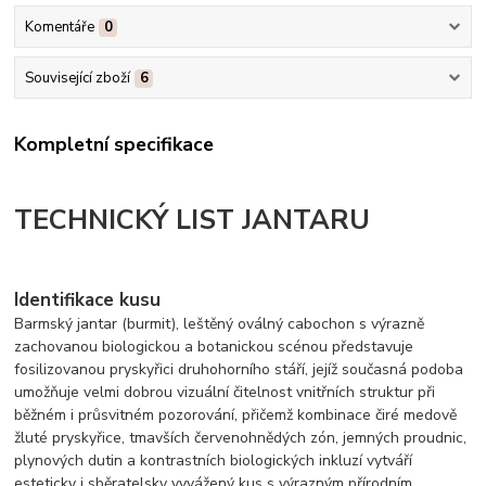
Komentáře
0
Související zboží
6
Kompletní specifikace
TECHNICKÝ LIST JANTARU
Identifikace kusu
Barmský jantar (burmit), leštěný oválný cabochon s výrazně
zachovanou biologickou a botanickou scénou představuje
fosilizovanou pryskyřici druhohorního stáří, jejíž současná podoba
umožňuje velmi dobrou vizuální čitelnost vnitřních struktur při
běžném i průsvitném pozorování, přičemž kombinace čiré medově
žluté pryskyřice, tmavších červenohnědých zón, jemných proudnic,
plynových dutin a kontrastních biologických inkluzí vytváří
esteticky i sběratelsky vyvážený kus s výrazným přírodním